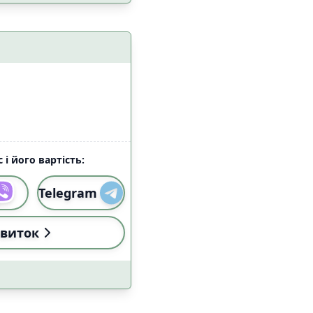
 з домашніми
7
цями
 і його вартість:
3
Telegram
7
а
8
виток
5
езпеки
8
10