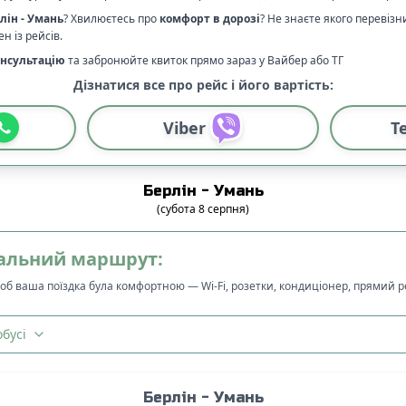
лін
-
Умань
? Хвилюєтесь про
комфорт в дорозі
?
Не знаєте якого перевіз
н із рейсів.
нсультацію
та забронюйте квиток прямо зараз у Вайбер або ТГ
Дізнатися все про рейс і його вартість:
Viber
T
Берлін
-
Умань
(
субота
8
серпня
)
альний маршрут:
щоб ваша поїздка була комфортною — Wi-Fi, розетки, кондиціонер, прямий 
бусі
Берлін
-
Умань