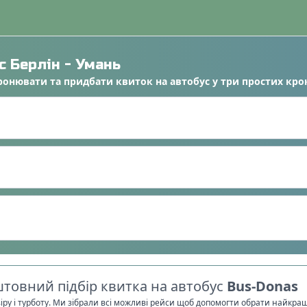
ус
Берлін
-
Умань
ронювати
та
придбати квиток на автобус
у
три простих кро
товний підбір квитка на автобус
Bus-Donas
віру і турботу. Ми зібрали всі можливі рейси щоб допомогти обрати найкра