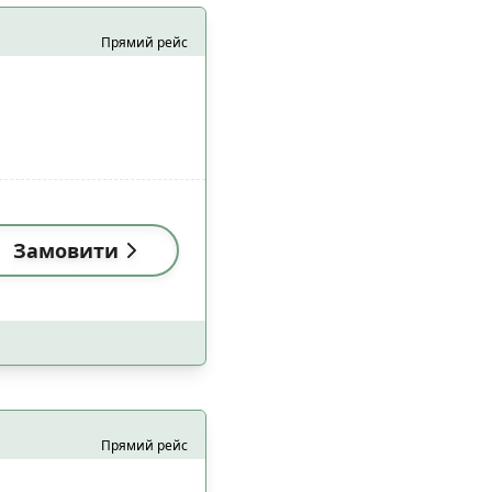
алом Starlink
10
Прямий рейс
10
Замовити
и
Застосувати
Прямий рейс