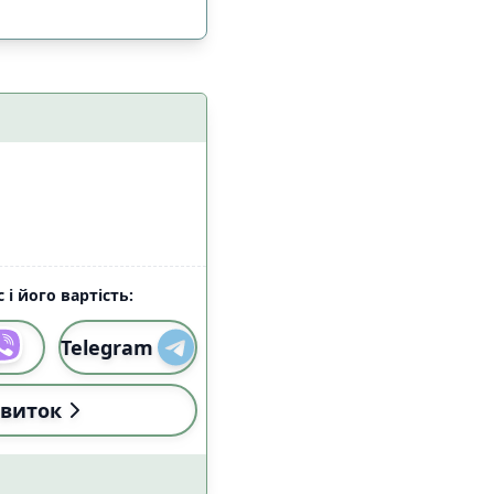
 і його вартість:
Telegram
і (18:00-22:59)
2
виток
і (18:00-22:59)
3