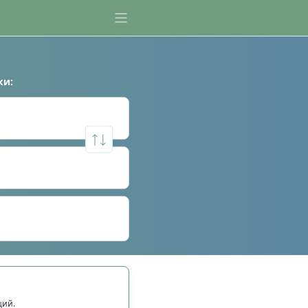
ки
:
щий.