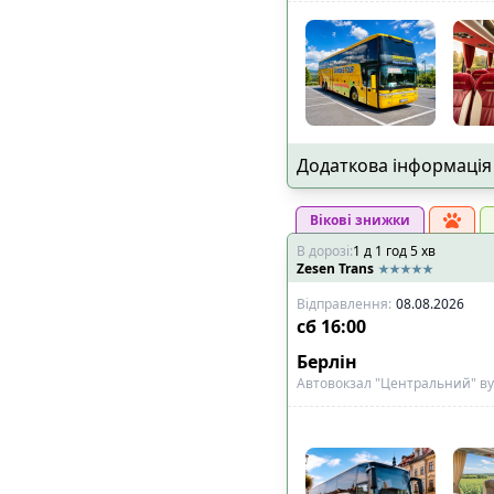
Додаткова інформація
Вікові знижки
В дорозі
:
1
д
1
год
5
хв
Zesen Trans
Відправлення
:
08.08.2026
сб
16:00
Берлін
Автовокзал "Центральний" ву