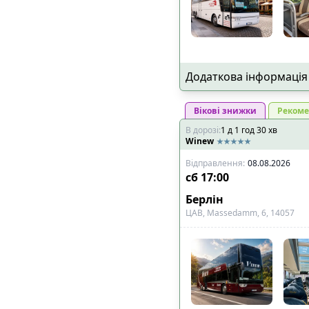
Додаткова інформація
Вікові знижки
Рекоме
В дорозі
:
1
д
1
год
30
хв
Winew
Відправлення
:
08.08.2026
сб
17:00
Берлін
ЦАВ, Massedamm, 6, 14057