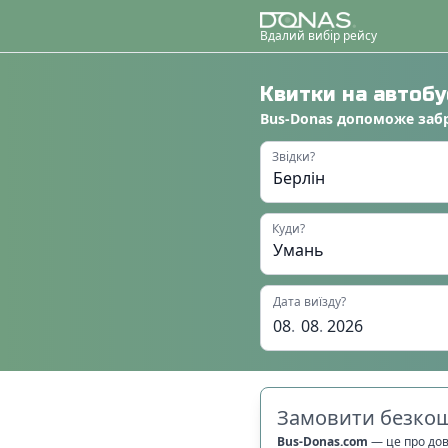
Вдалий вибір рейсу
Квитки на автоб
Bus-Donas
допоможе
заб
Звідки?
Куди?
Дата виїзду?
08
.
08
.
2026
Замовити безкош
Bus-Donas.com
—
це про до