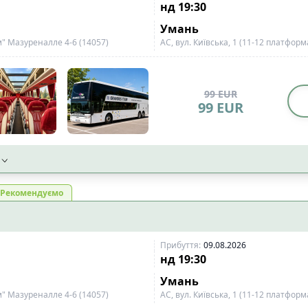
нд
19:30
Умань
м" Мазуреналле 4-6 (14057)
АС, вул. Київська, 1 (11-12 платформ
99
EUR
99
EUR
Рекомендуємо
Прибуття
:
09.08.2026
нд
19:30
Умань
м" Мазуреналле 4-6 (14057)
АС, вул. Київська, 1 (11-12 платформ