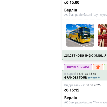
сб
15:00
Берлін
АС біля радіо башні "Функтур
Додаткова інформація
Вікові знижки
В дорозі
:
1
д
4
год
15
хв
GRANDES TOUR
Відправлення
:
08.08.2026
сб
15:15
Берлін
АС біля радіо башні "Функтур