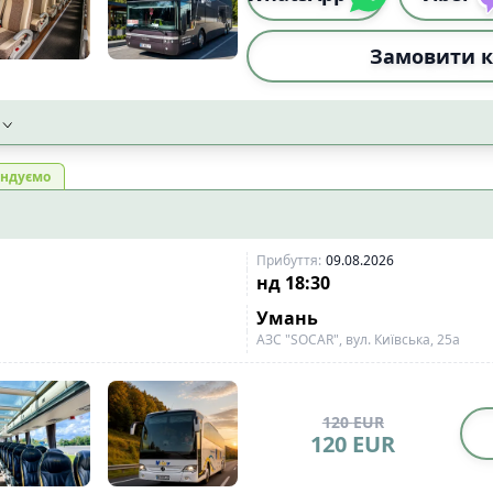
Замовити к
ндуємо
Прибуття
:
09.08.2026
нд
18:30
Умань
АЗС "SOCAR", вул. Київська, 25а
120
EUR
120
EUR