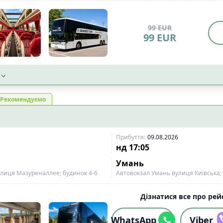
99
EUR
99
EUR
Рекомендуємо
Прибуття
:
09.08.2026
нд
17:05
Умань
лиця Мазуреналлее; будинок 4-6
Автовокзал Умань вулиця Київська;
Дізнатися все про рейс
WhatsApp
Viber