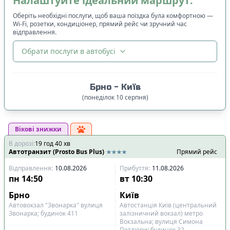
Налаштуйте ідеальний маршрут:
Оберіть необхідні послуги, щоб ваша поїздка була комфортною —
Wi-Fi, розетки, кондиціонер, прямий рейс чи зручний час
відправлення.
Обрати послуги в автобусі
🔀
Сортування
:
Брно
-
Київ
Ціна квитка
:
(
понеділок
10
серпня
)
Спочатку дешевші
Вікові знижки
Час відправлення
:
В дорозі
:
19
Спочатку ранні
год
40
хв
Автотранзит (Prosto Bus Plus)
Прямий рейс
Спочатку вечірні
Відправлення
:
10.08.2026
Прибуття
:
11.08.2026
Час прибуття
:
пн
14:50
вт
10:30
Спочатку ранні
Брно
Київ
Спочатку вечірні
Автовокзал "Звонарка" вулиця
Автостанція Київ (центральний
Звонарка; будинок 411
залізничний вокзал) метро
Вокзальна; вулиця Симона
Тривалість подорожі
:
Петлюри; будинок 32