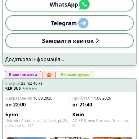
WhatsApp
Telegram
Замовити квиток
Додаткова інформація
Вікові знижки
Рекомендуємо
В дорозі
:
23
год
40
хв
KLR BUS
Відправлення
:
10.08.2026
Прибуття
:
11.08.2026
пн
22:00
вт
21:40
Брно
Київ
Ústřední Autobusové Nádraží, pl. 25,
АС-ЗЛВ, вул. Симона Петлюри,
ul.Zvonarka, 411
32