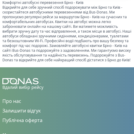
Комфортні автобусні перевезення
Брно
-
Київ
Відкрийте для себе зручний спосіб подорожувати між
Брно
та
Київ
-
скористайтеся автобусними перевезеннями від Bus-Donas. Ми
пропонуємо регулярні рейси за маршрутом
Брно
-
Київ
на сучасних та
комфортабельних автобусах. Квитки на автобус можна легко
забронювати онлайн на нашому сайті. Ви матимете можливість
вибрати зручну дату та час відправлення, а також місце в автобусі. Наші
автобуси обладнані зручними сидіннями, кондиціонерами, туалетами
та безкоштовним Wi-Fi. Професійні водії подбають про вашу безпеку та
комфорт під час подорожі. Замовляйте автобусні квитки
Брно
-
Київ
на
сайті Bus-Donas та подорожуйте з задоволенням. Ми гарантуємо високу
якість обслуговування та надійність перевезень. Подорожуйте з Bus-
Donas та відкрийте для себе найкращий спосіб дістатися з
Брно
до
Київ
!
Вдалий вибір рейсу
Про нас
Залишити відгук
Публічна оферта