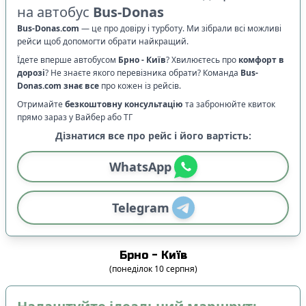
на автобус
Bus-Donas
Bus-Donas.com
—
це про довіру і турботу. Ми зібрали всі можливі
рейси щоб допомогти обрати найкращий.
Їдете вперше автобусом
Брно
-
Київ
? Хвилюєтесь про
комфорт в
дорозі
?
Не знаєте якого перевізника обрати? Команда
Bus-
Donas.com
знає все
про кожен із рейсів.
Отримайте
безкоштовну консультацію
та забронюйте квиток
прямо зараз у Вайбер або ТГ
Дізнатися все про рейс і його вартість:
WhatsApp
Telegram
Брно
-
Київ
(
понеділок
10
серпня
)