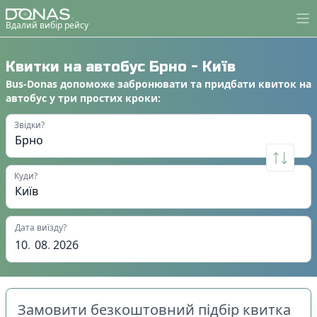
Вдалий вибір рейсу
Квитки на автобус
Брно
-
Київ
Bus-Donas
допоможе
забронювати
та
придбати квиток на
автобус
у
три простих кроки
:
Звідки?
Куди?
Дата виїзду?
10
.
08
.
2026
Замовити безкоштовний підбір квитка