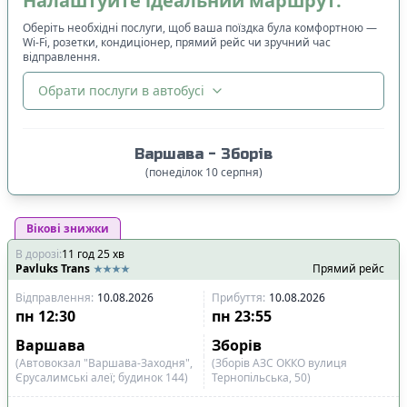
Налаштуйте ідеальний маршрут:
Оберіть необхідні послуги, щоб ваша поїздка була комфортною —
Wi-Fi, розетки, кондиціонер, прямий рейс чи зручний час
відправлення.
Обрати послуги в автобусі
🔀
Сортування
:
Варшава
-
Зборів
Ціна квитка
:
(
понеділок
10
серпня
)
Спочатку дешевші
Вікові знижки
Час відправлення
:
В дорозі
:
11
Спочатку ранні
год
25
хв
Pavluks Trans
Прямий рейс
Спочатку вечірні
Відправлення
:
10.08.2026
Прибуття
:
10.08.2026
Час прибуття
:
пн
12:30
пн
23:55
Спочатку ранні
Варшава
Зборів
Спочатку вечірні
(Автовокзал "Варшава-Заходня",
(Зборів АЗС ОККО вулиця
Єрусалимські алеї; будинок 144)
Тернопільська, 50)
Тривалість подорожі
: