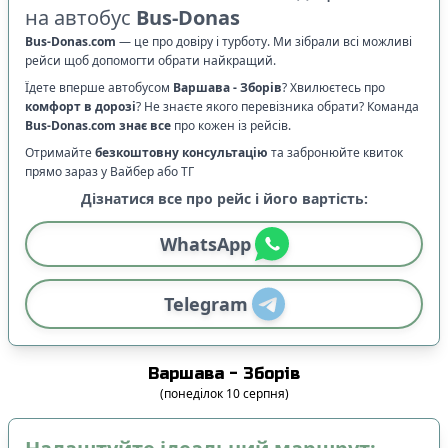
на автобус
Bus-Donas
Bus-Donas.com
—
це про довіру і турботу. Ми зібрали всі можливі
рейси щоб допомогти обрати найкращий.
Їдете вперше автобусом
Варшава
-
Зборів
? Хвилюєтесь про
комфорт в дорозі
?
Не знаєте якого перевізника обрати? Команда
Bus-Donas.com
знає все
про кожен із рейсів.
Отримайте
безкоштовну консультацію
та забронюйте квиток
прямо зараз у Вайбер або ТГ
Дізнатися все про рейс і його вартість:
WhatsApp
Telegram
Варшава
-
Зборів
(
понеділок
10
серпня
)