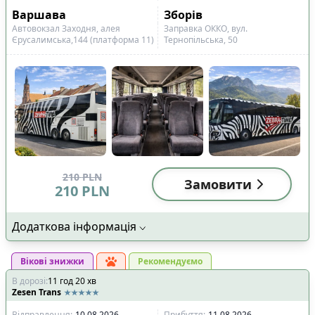
Варшава
Зборів
Автовокзал Заходня, алея
Заправка ОККО, вул.
Єрусалимська,144 (платформа 11)
Тернопільська, 50
210
PLN
Замовити
210
PLN
Додаткова інформація
Вікові знижки
Рекомендуємо
В дорозі
:
11
год
20
хв
Zesen Trans
Відправлення
:
10.08.2026
Прибуття
:
11.08.2026