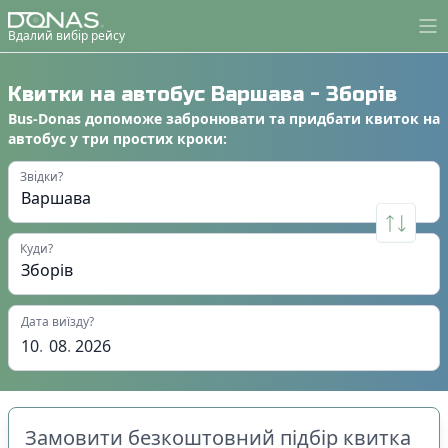
Вдалий вибір рейсу
Квитки на автобус
Варшава
-
Зборів
Bus-Donas
допоможе
забронювати
та
придбати квиток на
автобус
у
три простих кроки
:
Звідки?
Куди?
Дата виїзду?
10
.
08
.
2026
Замовити безкоштовний підбір квитка