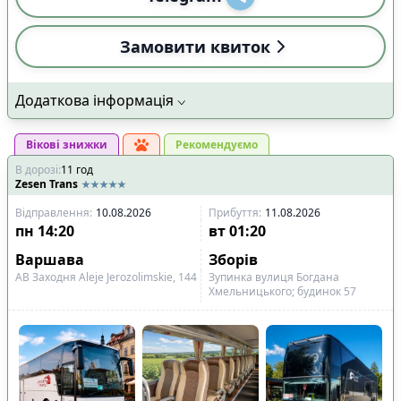
🔌
Електроніка та розваги
:
Замовити квиток
🔌
Розетки біля кожного сидіння
3
🔌
Розетки в салоні
5
📺
Телевізор
Додаткова інформація
5
🎧
Особистий мультимедіа екран
0
Вікові знижки
Рекомендуємо
📶
Інтернет-з'язок
:
В дорозі
:
11
год
📡
Wi-Fi із стабільним сигналом Starlink
3
Zesen Trans
📱
Wi-Fi 4G
5
Відправлення
:
10.08.2026
Прибуття
:
11.08.2026
пн
14:20
вт
01:20
🧳
Особливий багаж
:
Варшава
Зборів
🚲
Місце для велосипеда
1
АВ Заходня Aleje Jerozolimskie, 144
Зупинка вулиця Богдана
👶
Місце для дитячого візка
1
Хмельницького; будинок 57
♿
Місце для інвалідного візка
2
Показано всі
5
Скинути
Застосувати
рейси