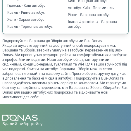
Київ - Вроцлав автобус
Гданськ - Київ автобус
Автобус Київ - Перемишль
Краків - Рівне автобус
Рівне - Варшава автобус
Хелм - Харків автобус
Івано-Франківськ - Варшава
Краків - Тернопіль автобус
автобус
Подорожуйте з
Варшава
до
Зборів
автобусами Bus-Donas
Якщо ви шукаєте зручний та доступний спосіб подорожувати між
Варшава
та
Зборів
, зверніть увагу на автобусні перевезення від Bus-
Donas. Ми пропонуємо регулярні рейси на комфортабельних автобусах
з професійними водіями. Наші автобуси обладнані зручними
сидіннями, кондиціонерами, туалетами та Wi-Fi для вашої зручності під
час подорожі. Квитки на автобус
Варшава
-
Зборів
можна легко
забронювати онлайн на нашому сайті. Просто оберіть зручну дату, час
відправлення та бажані місця в автобусі. Подорожуйте з Bus-Donas та
насолоджуйтесь високим рівнем сервісу та комфортом. Ми гарантуємо
безпеку та надійність перевезень між
Варшава
та
Зборів
. Обирайте Bus-
Donas для ваших автобусних подорожей та відкривайте нові
можливості для себе!
Вдалий вибір рейсу