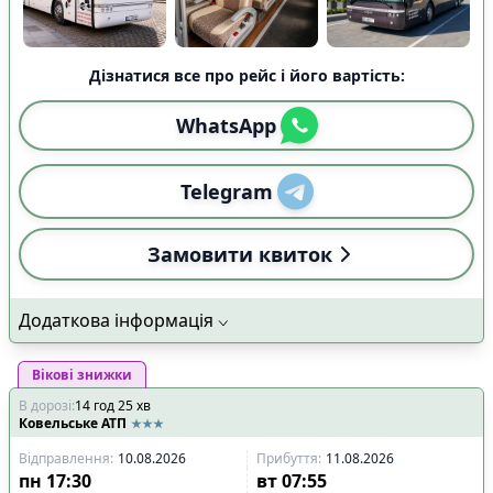
Дізнатися все про рейс і його вартість:
WhatsApp
Telegram
Замовити квиток
Додаткова інформація
Вікові знижки
В дорозі
:
14
год
25
хв
Ковельське АТП
Відправлення
:
10.08.2026
Прибуття
:
11.08.2026
пн
17:30
вт
07:55