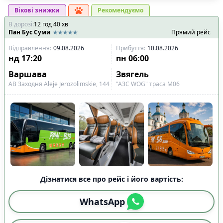
Вікові знижки
Рекомендуємо
В дорозі
:
12
год
40
хв
Пан Бус Суми
Прямий рейс
Відправлення
:
09.08.2026
Прибуття
:
10.08.2026
нд
17:20
пн
06:00
Варшава
Звягель
АВ Заходня Aleje Jerozolimskie, 144
"АЗС WOG" траса М06
Дізнатися все про рейс і його вартість:
WhatsApp