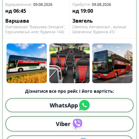
♿
Місце для інвалідного візка
26
Відправлення
:
09.08.2026
Прибуття
:
09.08.2026
нд
06:45
нд
19:00
Показано всі
29
Скинути
Застосувати
Варшава
Звягель
рейси
(Автовокзал "Варшава-Заходня",
(Звягель Автовокзал , вулиця
Єрусалимські алеї; будинок 144)
Шевченка; будинок 45)
Дізнатися все про рейс і його вартість:
WhatsApp
Viber