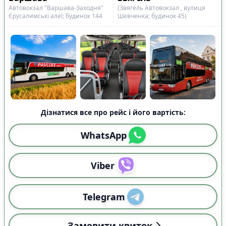
Автовокзал "Варшава-Заходня"
(Звягель Автовокзал , вулиця
Єрусалимські алеї; будинок 144
Шевченка; будинок 45)
Дізнатися все про рейс і його вартість:
WhatsApp
Viber
Telegram
Замовити квиток