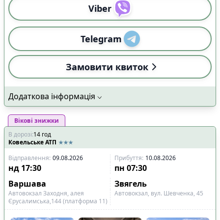
Viber
Telegram
Замовити квиток
Додаткова інформація
Вікові знижки
В дорозі
:
14
год
Ковельське АТП
Відправлення
:
09.08.2026
Прибуття
:
10.08.2026
нд
17:30
пн
07:30
Варшава
Звягель
Автовокзал Заходня, алея
Автовокзал, вул. Шевченка, 45
Єрусалимська,144 (платформа 11)