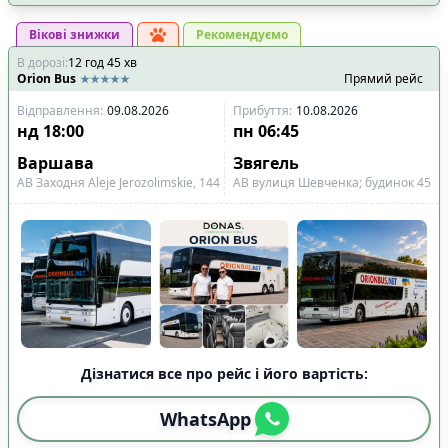
Вікові знижки
Рекомендуємо
В дорозі
:
12
год
45
хв
Orion Bus
Прямий рейс
Відправлення
:
09.08.2026
Прибуття
:
10.08.2026
нд
18:00
пн
06:45
Варшава
Звягель
АВ Заходня Aleje Jerozolimskie, 144
АВ вулиця Шевченка; будинок 45
Дізнатися все про рейс і його вартість:
WhatsApp