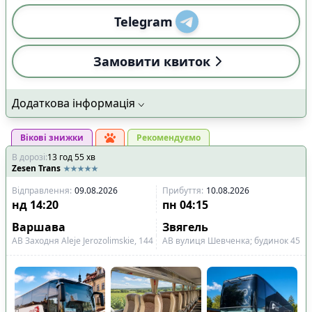
Telegram
Замовити квиток
Додаткова інформація
Вікові знижки
Рекомендуємо
В дорозі
:
13
год
55
хв
Zesen Trans
Відправлення
:
09.08.2026
Прибуття
:
10.08.2026
нд
14:20
пн
04:15
Варшава
Звягель
АВ Заходня Aleje Jerozolimskie, 144
АВ вулиця Шевченка; будинок 45