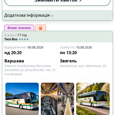
Додаткова інформація
Вікові знижки
В дорозі
:
17
год
Toco Bus
Відправлення
:
09.08.2026
Прибуття
:
10.08.2026
нд
20:20
пн
13:20
Варшава
Звягель
Dworzec Autobusowy Warszawa
Автовокзал, вул. Шевченка, 45
Zachodnia (al. Jerozolimskie 144, 10
платформа)