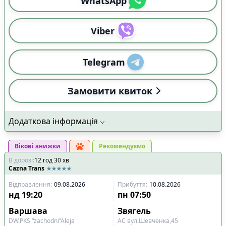
WhatsApp
Viber
Telegram
Замовити квиток
Додаткова інформація
Вікові знижки
Рекомендуємо
В дорозі
:
12
год
30
хв
Cazna Trans
Відправлення
:
09.08.2026
Прибуття
:
10.08.2026
нд
19:20
пн
07:50
Варшава
Звягель
DW.PKS “zachodni”Aleja
АС вул.Шевченка,45