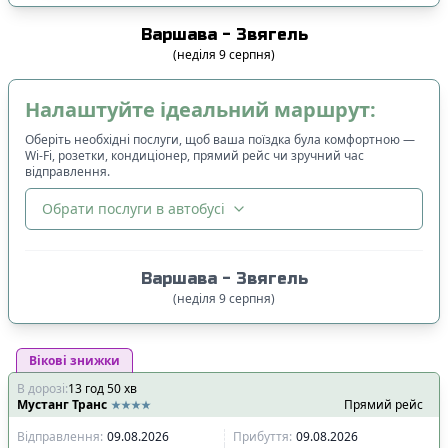
Варшава
-
Звягель
(
неділя
9
серпня
)
Налаштуйте ідеальний маршрут:
Оберіть необхідні послуги, щоб ваша поїздка була комфортною —
Wi-Fi, розетки, кондиціонер, прямий рейс чи зручний час
відправлення.
Обрати послуги в автобусі
🔀
Сортування
:
Варшава
-
Звягель
Ціна квитка
:
(
неділя
9
серпня
)
Спочатку дешевші
Вікові знижки
Час відправлення
:
В дорозі
:
13
Спочатку ранні
год
50
хв
Мустанг Транс
Прямий рейс
Спочатку вечірні
Відправлення
:
09.08.2026
Прибуття
:
09.08.2026