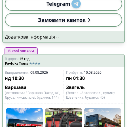
Telegram
Замовити квиток
Додаткова інформація
Вікові знижки
В дорозі
:
15
год
Pavluks Trans
Відправлення
:
09.08.2026
Прибуття
:
10.08.2026
нд
10:30
пн
01:30
Варшава
Звягель
(Автовокзал "Варшава-Заходня",
(Звягель Автовокзал , вулиця
Єрусалимські алеї; будинок 144)
Шевченка; будинок 45)