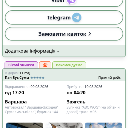
Telegram
Замовити квиток
Додаткова інформація
Вікові знижки
Рекомендуємо
В дорозі
:
11
год
Пан Бус Суми
Прямий рейс
Відправлення
:
09.08.2026
Прибуття
:
10.08.2026
нд
17:20
пн
04:20
Варшава
Звягель
Автовокзал "Варшава-Заходня"
Зупинка "АЗС WOG" (на об'їзній
Єрусалимські алеї; будинок 144
дорозі) траса М06