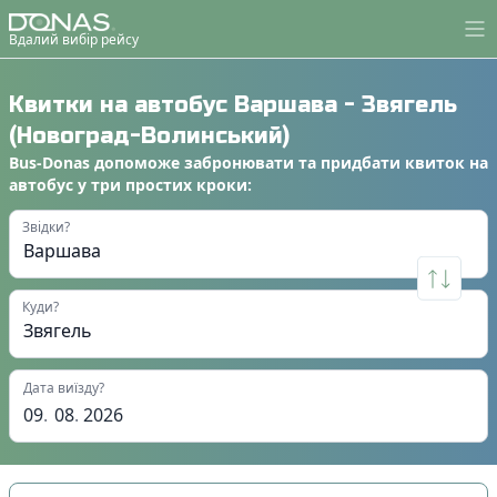
Вдалий вибір рейсу
Квитки на автобус
Варшава
-
Звягель
(Новоград-Волинський)
Bus-Donas
допоможе
забронювати
та
придбати квиток на
автобус
у
три простих кроки
:
Звідки?
Куди?
Дата виїзду?
09
.
08
.
2026