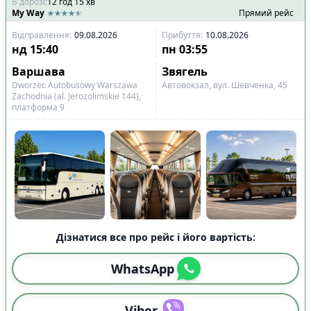
В дорозі
:
12
год
15
хв
My Way
Прямий рейс
Відправлення
:
09.08.2026
Прибуття
:
10.08.2026
нд
15:40
пн
03:55
Варшава
Звягель
Dworzec Autobusowy Warszawa
Автовокзал, вул. Шевченка, 45
Zachodnia (al. Jerozolimskie 144),
платформа 9
Дізнатися все про рейс і його вартість:
WhatsApp
Viber