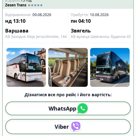
В дорозі
:
15
год
Zesen Trans
Відправлення
:
09.08.2026
Прибуття
:
10.08.2026
нд
13:10
пн
04:10
Варшава
Звягель
АВ Заходня Aleje Jerozolimskie, 144
АВ вулиця Шевченка; будинок 45
Дізнатися все про рейс і його вартість:
WhatsApp
Viber