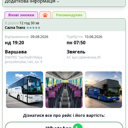
Додаткова інформація
Вікові знижки
Рекомендуємо
В дорозі
:
12
год
30
хв
Cazna Trans
Відправлення
:
09.08.2026
Прибуття
:
10.08.2026
нд
19:20
пн
07:50
Варшава
Звягель
DW.PKS “zachodni”Aleja
АС вул.Шевченка,45
Jerozolimskie,144, пл. 9
Дізнатися все про рейс і його вартість: