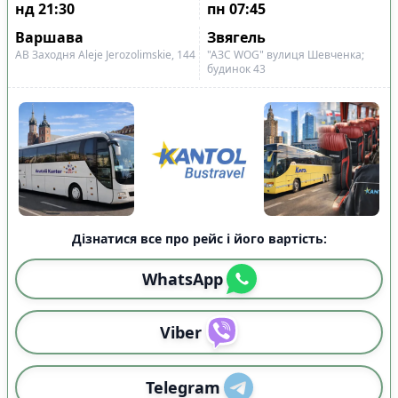
нд
21:30
пн
07:45
Варшава
Звягель
АВ Заходня Aleje Jerozolimskie, 144
"АЗС WOG" вулиця Шевченка;
будинок 43
Дізнатися все про рейс і його вартість:
WhatsApp
Viber
Telegram