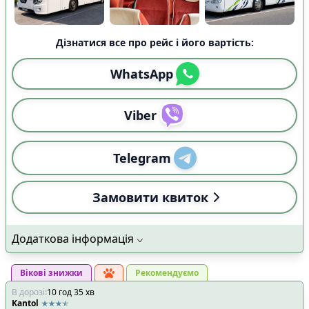
Дізнатися все про рейс і його вартість:
WhatsApp
Viber
Telegram
Замовити квиток
Додаткова інформація
Вікові знижки
Рекомендуємо
В дорозі
:
10
год
35
хв
Kantol