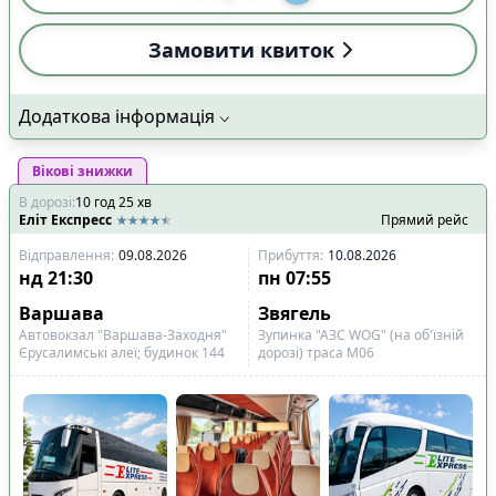
Замовити квиток
Додаткова інформація
Вікові знижки
В дорозі
:
10
год
25
хв
Еліт Експресс
Прямий рейс
Відправлення
:
09.08.2026
Прибуття
:
10.08.2026
нд
21:30
пн
07:55
Варшава
Звягель
Автовокзал "Варшава-Заходня"
Зупинка "АЗС WOG" (на об'їзній
Єрусалимські алеї; будинок 144
дорозі) траса М06