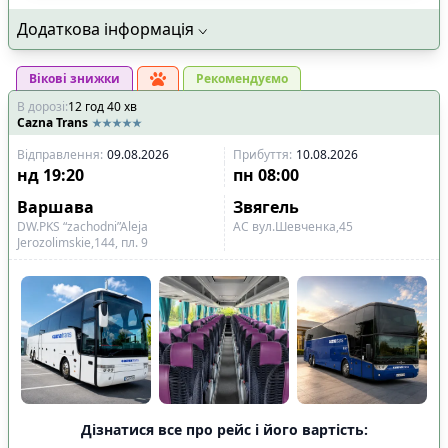
Додаткова інформація
Вікові знижки
Рекомендуємо
В дорозі
:
12
год
40
хв
Cazna Trans
Відправлення
:
09.08.2026
Прибуття
:
10.08.2026
нд
19:20
пн
08:00
Варшава
Звягель
DW.PKS “zachodni”Aleja
АС вул.Шевченка,45
Jerozolimskie,144, пл. 9
Дізнатися все про рейс і його вартість: