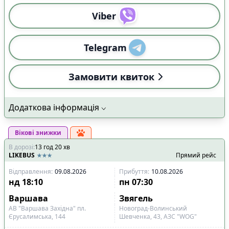
Viber
Telegram
Замовити квиток
Додаткова інформація
Вікові знижки
В дорозі
:
13
год
20
хв
LIKEBUS
Прямий рейс
Відправлення
:
09.08.2026
Прибуття
:
10.08.2026
нд
18:10
пн
07:30
Варшава
Звягель
АВ "Варшава Західна" пл.
Новоград-Волинський
Єрусалимська, 144
Шевченка, 43, АЗС "WOG"