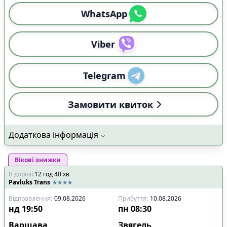
WhatsApp
Viber
Telegram
Замовити квиток
Додаткова інформація
Вікові знижки
В дорозі
:
12
год
40
хв
Pavluks Trans
Відправлення
:
09.08.2026
Прибуття
:
10.08.2026
нд
19:50
пн
08:30
Варшава
Звягель