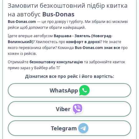
Замовити безкоштовний підбір квитка
на автобус
Bus-Donas
Bus-Donas.com
—
це про довіру і турботу. Ми зібрали всі можливі
рейси щоб допомогти обрати найкращий.
Їдете вперше автобусом
Варшава
-
Звягель (Новоград-
Волинський)
? Хвилюєтесь про
комфорт в дорозі
?
Не знаєте
якого перевізника обрати? Команда
Bus-Donas.com
знає все
про
кожен із рейсів.
Отримайте
безкоштовну консультацію
та забронюйте квиток
прямо зараз у Вайбер або ТГ
Дізнатися все про рейс і його вартість:
WhatsApp
Viber
Telegram