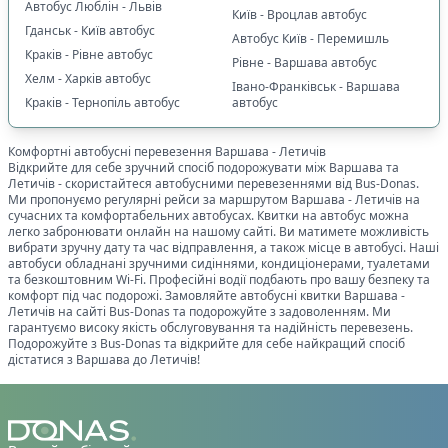
Автобус Люблін - Львів
Київ - Вроцлав автобус
Гданськ - Київ автобус
Автобус Київ - Перемишль
Краків - Рівне автобус
Рівне - Варшава автобус
Хелм - Харків автобус
Івано-Франківськ - Варшава
Краків - Тернопіль автобус
автобус
Комфортні автобусні перевезення
Варшава
-
Летичів
Відкрийте для себе зручний спосіб подорожувати між
Варшава
та
Летичів
- скористайтеся автобусними перевезеннями від Bus-Donas.
Ми пропонуємо регулярні рейси за маршрутом
Варшава
-
Летичів
на
сучасних та комфортабельних автобусах. Квитки на автобус можна
легко забронювати онлайн на нашому сайті. Ви матимете можливість
вибрати зручну дату та час відправлення, а також місце в автобусі. Наші
автобуси обладнані зручними сидіннями, кондиціонерами, туалетами
та безкоштовним Wi-Fi. Професійні водії подбають про вашу безпеку та
комфорт під час подорожі. Замовляйте автобусні квитки
Варшава
-
Летичів
на сайті Bus-Donas та подорожуйте з задоволенням. Ми
гарантуємо високу якість обслуговування та надійність перевезень.
Подорожуйте з Bus-Donas та відкрийте для себе найкращий спосіб
дістатися з
Варшава
до
Летичів
!