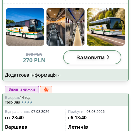
270
PLN
Замовити
270
PLN
Додаткова інформація
Вікові знижки
В дорозі
:
14
год
Toco Bus
Відправлення
:
07.08.2026
Прибуття
:
08.08.2026
пт
23:40
сб
13:40
Варшава
Летичів