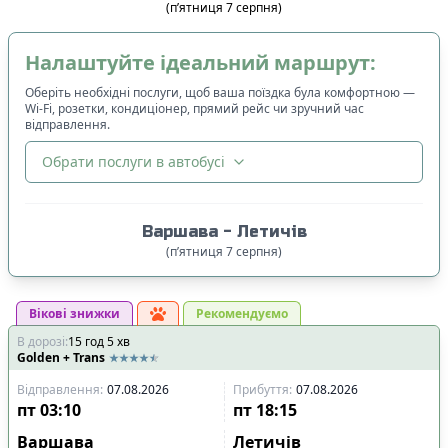
(
п’ятниця
7
серпня
)
Налаштуйте ідеальний маршрут:
Оберіть необхідні послуги, щоб ваша поїздка була комфортною —
Wi-Fi, розетки, кондиціонер, прямий рейс чи зручний час
відправлення.
Обрати послуги в автобусі
🔀
Сортування
:
Варшава
-
Летичів
Ціна квитка
:
(
п’ятниця
7
серпня
)
Спочатку дешевші
Вікові знижки
Час відправлення
:
Рекомендуємо
В дорозі
:
15
Спочатку ранні
год
5
хв
Golden + Trans
Спочатку вечірні
Відправлення
:
07.08.2026
Прибуття
:
07.08.2026
Час прибуття
:
пт
03:10
пт
18:15
Спочатку ранні
Варшава
Летичів