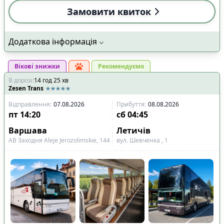
Замовити квиток
Додаткова інформація
Вікові знижки
Рекомендуємо
В дорозі
:
14
год
25
хв
Zesen Trans
Відправлення
:
07.08.2026
Прибуття
:
08.08.2026
пт
14:20
сб
04:45
Варшава
Летичів
АВ Заходня Aleje Jerozolimskie, 144
вул. Шевченка , 1