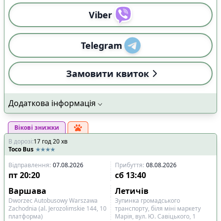
Viber
Telegram
Замовити квиток
Додаткова інформація
Вікові знижки
В дорозі
:
17
год
20
хв
Toco Bus
Відправлення
:
07.08.2026
Прибуття
:
08.08.2026
пт
20:20
сб
13:40
Варшава
Летичів
Dworzec Autobusowy Warszawa
Зупинка громадського
Zachodnia (al. Jerozolimskie 144, 10
транспорту, біля міні маркету
платформа)
Марія, вул. Ю. Савіцького, 1