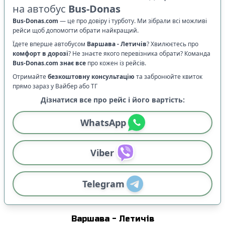
на автобус
Bus-Donas
Bus-Donas.com
—
це про довіру і турботу. Ми зібрали всі можливі
рейси щоб допомогти обрати найкращий.
Їдете вперше автобусом
Варшава
-
Летичів
? Хвилюєтесь про
комфорт в дорозі
?
Не знаєте якого перевізника обрати? Команда
Bus-Donas.com
знає все
про кожен із рейсів.
Отримайте
безкоштовну консультацію
та забронюйте квиток
прямо зараз у Вайбер або ТГ
Дізнатися все про рейс і його вартість:
WhatsApp
Viber
Telegram
Варшава
-
Летичів