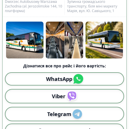
Dworzec Autobusowy Warszawa
Зупинка громадського
Zachodnia (al. Jerozolimskie 144, 10
транспорту, біля міні маркету
платформа)
Марія, вул. Ю. Савіцького, 1
Дізнатися все про рейс і його вартість:
WhatsApp
Viber
Telegram