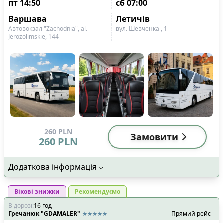
пт
14:50
сб
07:00
Варшава
Летичів
Автовокзал "Zachodnia", al.
вул. Шевченка , 1
Jerozolimskie, 144
260
PLN
Замовити
260
PLN
Додаткова інформація
Вікові знижки
Рекомендуємо
В дорозі
:
16
год
Гречанюк "GDAMALER"
Прямий рейс