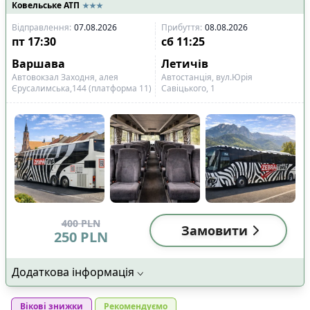
Ковельське АТП
Відправлення
:
07.08.2026
Прибуття
:
08.08.2026
пт
17:30
сб
11:25
Варшава
Летичів
Автовокзал Заходня, алея
Автостанція, вул.Юрія
Єрусалимська,144 (платформа 11)
Савіцького, 1
400
PLN
Замовити
250
PLN
Додаткова інформація
Вікові знижки
Рекомендуємо