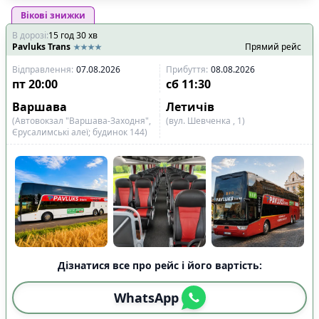
Вікові знижки
В дорозі
:
15
год
30
хв
Pavluks Trans
Прямий рейс
Відправлення
:
07.08.2026
Прибуття
:
08.08.2026
пт
20:00
сб
11:30
Варшава
Летичів
(Автовокзал "Варшава-Заходня",
(вул. Шевченка , 1)
Єрусалимські алеї; будинок 144)
Дізнатися все про рейс і його вартість:
WhatsApp