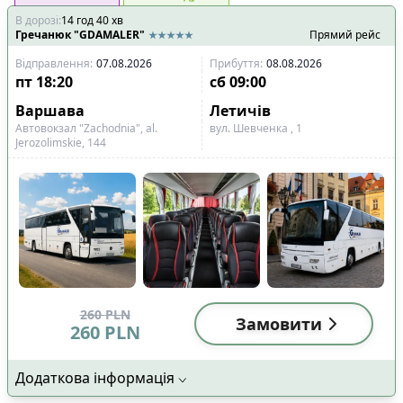
В дорозі
:
14
год
40
хв
Гречанюк "GDAMALER"
Прямий рейс
Відправлення
:
07.08.2026
Прибуття
:
08.08.2026
пт
18:20
сб
09:00
Варшава
Летичів
Автовокзал "Zachodnia", al.
вул. Шевченка , 1
Jerozolimskie, 144
260
PLN
Замовити
260
PLN
Додаткова інформація