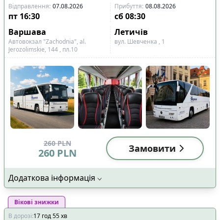
Відправлення
:
07.08.2026
Прибуття
:
08.08.2026
пт
16:30
сб
08:30
Варшава
Летичів
Автовокзал "Zachodnia", al.
вул. Шевченка , 1
Jerozolimskie, 144 , пл.10
260
PLN
Замовити
260
PLN
Додаткова інформація
Вікові знижки
В дорозі
:
17
год
55
хв