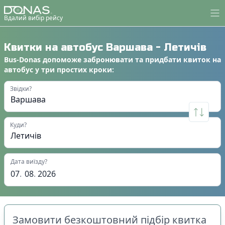
Вдалий вибір рейсу
Квитки на автобус
Варшава
-
Летичів
Bus-Donas
допоможе
забронювати
та
придбати квиток на
автобус
у
три простих кроки
:
Звідки?
Куди?
Дата виїзду?
07
.
08
.
2026
Замовити безкоштовний підбір квитка