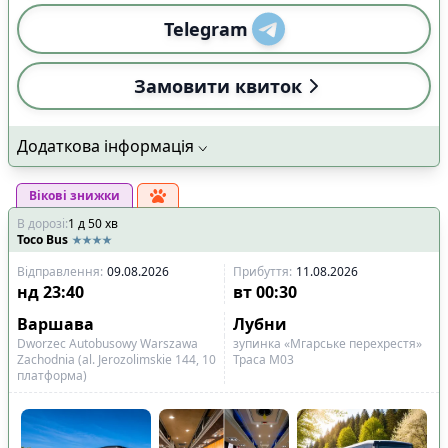
Telegram
Замовити квиток
Додаткова інформація
Вікові знижки
В дорозі
:
1
д
50
хв
Toco Bus
Відправлення
:
09.08.2026
Прибуття
:
11.08.2026
нд
23:40
вт
00:30
Варшава
Лубни
Dworzec Autobusowy Warszawa
зупинка «Мгарське перехрестя»
Zachodnia (al. Jerozolimskie 144, 10
Траса М03
платформа)