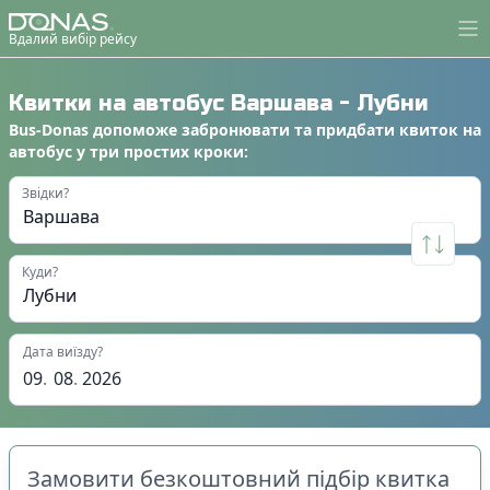
Вдалий вибір рейсу
Квитки на автобус
Варшава
-
Лубни
Bus-Donas
допоможе
забронювати
та
придбати квиток на
автобус
у
три простих кроки
:
Звідки?
Куди?
Дата виїзду?
09
.
08
.
2026
Замовити безкоштовний підбір квитка