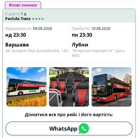
Вікові знижки
В дорозі
:
1
д
Pavluks Trans
Відправлення
:
09.08.2026
Прибуття
:
10.08.2026
нд
23:30
пн
23:30
Варшава
Лубни
АВ Заходня Aleje Jerozolimskie, 144
"Мгарське перехрестя" траса
М03
Дізнатися все про рейс і його вартість:
WhatsApp