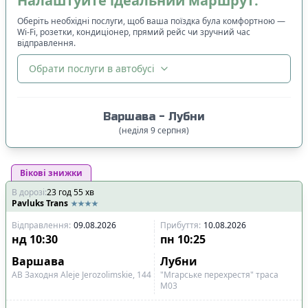
Налаштуйте ідеальний маршрут:
Оберіть необхідні послуги, щоб ваша поїздка була комфортною —
Wi-Fi, розетки, кондиціонер, прямий рейс чи зручний час
відправлення.
Обрати послуги в автобусі
🔀
Сортування
:
Варшава
-
Лубни
Ціна квитка
:
(
неділя
9
серпня
)
Спочатку дешевші
Вікові знижки
Час відправлення
:
В дорозі
:
23
Спочатку ранні
год
55
хв
Pavluks Trans
Спочатку вечірні
Відправлення
:
09.08.2026
Прибуття
:
10.08.2026
Час прибуття
:
нд
10:30
пн
10:25
Спочатку ранні
Варшава
Лубни
Спочатку вечірні
АВ Заходня Aleje Jerozolimskie, 144
"Мгарське перехрестя" траса
М03
Тривалість подорожі
: