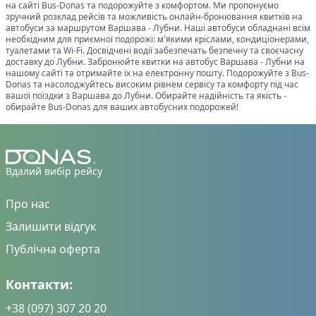
на сайті Bus-Donas та подорожуйте з комфортом. Ми пропонуємо
зручний розклад рейсів та можливість онлайн-бронювання квитків на
автобуси за маршрутом
Варшава
-
Лубни
. Наші автобуси обладнані всім
необхідним для приємної подорожі: м'якими кріслами, кондиціонерами,
туалетами та Wi-Fi. Досвідчені водії забезпечать безпечну та своєчасну
доставку до
Лубни
. Забронюйте квитки на автобус
Варшава
-
Лубни
на
нашому сайті та отримайте їх на електронну пошту. Подорожуйте з Bus-
Donas та насолоджуйтесь високим рівнем сервісу та комфорту під час
вашої поїздки з
Варшава
до
Лубни
. Обирайте надійність та якість -
обирайте Bus-Donas для ваших автобусних подорожей!
Вдалий вибір рейсу
Про нас
Залишити відгук
Публічна оферта
Контакти:
+38 (097) 307 20 20