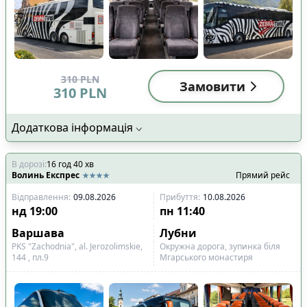
310
PLN
Замовити
310
PLN
Додаткова інформація
В дорозі
:
16
год
40
хв
Волинь Експрес
Прямий рейс
Відправлення
:
09.08.2026
Прибуття
:
10.08.2026
нд
19:00
пн
11:40
Варшава
Лубни
PKS "Zachodnia", al. Jerozolimskie,
Окружна дорога, зупинка біля
144 , пл.9
Мгарського монастиря