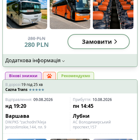
280
PLN
Замовити
280
PLN
Додаткова інформація
Вікові знижки
Рекомендуємо
В дорозі
:
19
год
25
хв
Cazna Trans
Відправлення
:
09.08.2026
Прибуття
:
10.08.2026
нд
19:20
пн
14:45
Варшава
Лубни
DW.PKS “zachodni”Aleja
АС Володимирський
Jerozolimskie,144, пл. 9
проспект,157