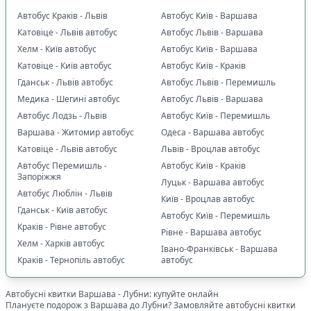
Автобус Краків - Львів
Автобус Київ - Варшава
Катовіце - Львів автобус
Автобус Львів - Варшава
Хелм - Київ автобус
Автобус Київ - Варшава
Катовіце - Київ автобус
Автобус Київ - Краків
Гданськ - Львів автобус
Автобус Львів - Перемишль
Медика - Шегині автобус
Автобус Львів - Варшава
Автобус Лодзь - Львів
Автобус Київ - Перемишль
Варшава - Житомир автобус
Одеса - Варшава автобус
Катовіце - Львів автобус
Львів - Вроцлав автобус
Автобус Перемишль -
Автобус Київ - Краків
Запоріжжя
Луцьк - Варшава автобус
Автобус Люблін - Львів
Київ - Вроцлав автобус
Гданськ - Київ автобус
Автобус Київ - Перемишль
Краків - Рівне автобус
Рівне - Варшава автобус
Хелм - Харків автобус
Івано-Франківськ - Варшава
Краків - Тернопіль автобус
автобус
Автобусні квитки
Варшава
-
Лубни
: купуйте онлайн
Плануєте подорож з
Варшава
до
Лубни
? Замовляйте автобусні квитки