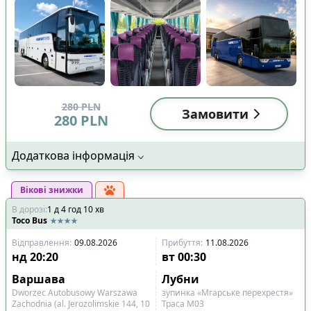
280
PLN
Замовити
280
PLN
Додаткова інформація
Вікові знижки
В дорозі
:
1
д
4
год
10
хв
Toco Bus
Відправлення
:
09.08.2026
Прибуття
:
11.08.2026
нд
20:20
вт
00:30
Варшава
Лубни
Dworzec Autobusowy Warszawa
зупинка «Мгарське перехрестя»
Zachodnia (al. Jerozolimskie 144, 10
Траса М03