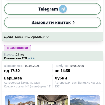
Telegram
Замовити квиток
Додаткова інформація
Вікові знижки
В дорозі
:
21
год
Ковельське АТП
Відправлення
:
09.08.2026
Прибуття
:
10.08.2026
нд
17:30
пн
14:30
Варшава
Лубни
Автовокзал Заходня, алея
Автовокзал, вул. Володимирська,
Єрусалимська,144 (платформа 11)
157