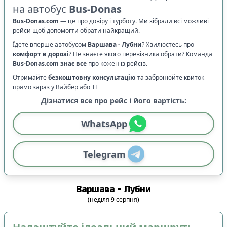
на автобус
Bus-Donas
Bus-Donas.com
—
це про довіру і турботу. Ми зібрали всі можливі
рейси щоб допомогти обрати найкращий.
Їдете вперше автобусом
Варшава
-
Лубни
? Хвилюєтесь про
комфорт в дорозі
?
Не знаєте якого перевізника обрати? Команда
Bus-Donas.com
знає все
про кожен із рейсів.
Отримайте
безкоштовну консультацію
та забронюйте квиток
прямо зараз у Вайбер або ТГ
Дізнатися все про рейс і його вартість:
WhatsApp
Telegram
Варшава
-
Лубни
(
неділя
9
серпня
)