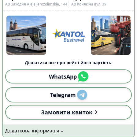
АВ Заходня Aleje Jerozolimskie, 144
АВ Конякіна вул. 39
Дізнатися все про рейс і його вартість:
WhatsApp
Telegram
Замовити квиток
Додаткова інформація