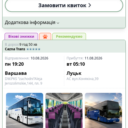
Замовити квиток
Додаткова інформація
Вікові знижки
Рекомендуємо
В дорозі
:
9
год
50
хв
Cazna Trans
Відправлення
:
10.08.2026
Прибуття
:
11.08.2026
пн
19:20
вт
05:10
Варшава
Луцьк
DW.PKS “zachodni”Aleja
АС вул.Конякіна,39
Jerozolimskie,144, пл. 9