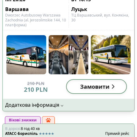
Варшава
Луцьк
Dworzec Autobusowy Warszawa
ТЦ Варшавський, вул. Конякіна,
Zachodnia (al. Jerozolimskie 144, 10
30
платформа)
210
PLN
Замовити
210
PLN
Додаткова інформація
Вікові знижки
В дорозі
:
8
год
40
хв
АТАСС-Бориспіль
Прямий рейс