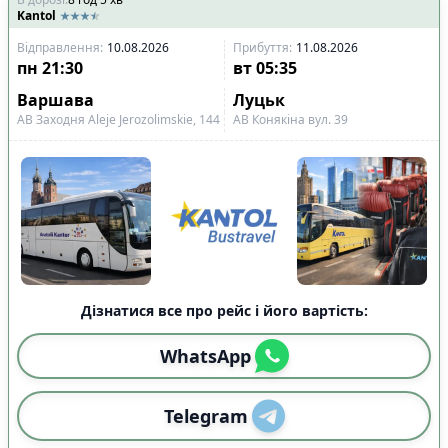
Kantol
Відправлення
:
10.08.2026
Прибуття
:
11.08.2026
пн
21:30
вт
05:35
Варшава
Луцьк
АВ Заходня Aleje Jerozolimskie, 144
АВ Конякіна вул. 39
Дізнатися все про рейс і його вартість:
WhatsApp
Telegram