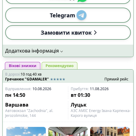
Telegram
Замовити квиток
Додаткова інформація
Вікові знижки
Рекомендуємо
В дорозі
:
10
год
40
хв
Гречанюк "GDAMALER"
Прямий рейс
Відправлення
:
10.08.2026
Прибуття
:
11.08.2026
пн
14:50
вт
01:30
Варшава
Луцьк
Автовокзал "Zachodnia", al.
АЗС AMIC Energy Івана Карпенка-
Jerozolimskie, 144
Карого вулиця