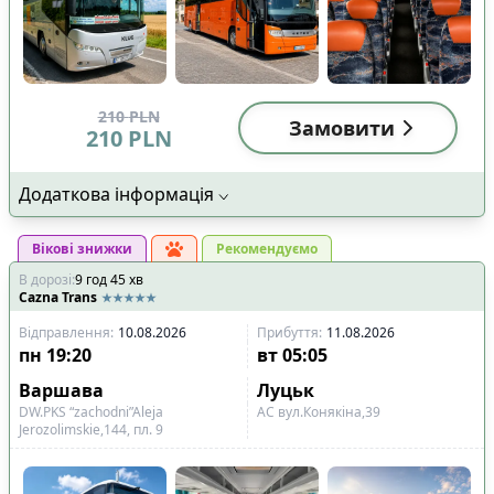
210
PLN
Замовити
210
PLN
Додаткова інформація
Вікові знижки
Рекомендуємо
В дорозі
:
9
год
45
хв
Cazna Trans
Відправлення
:
10.08.2026
Прибуття
:
11.08.2026
пн
19:20
вт
05:05
Варшава
Луцьк
DW.PKS “zachodni”Aleja
АС вул.Конякіна,39
Jerozolimskie,144, пл. 9