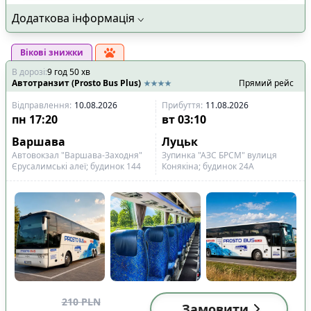
Додаткова інформація
Вікові знижки
В дорозі
:
9
год
50
хв
Автотранзит (Prosto Bus Plus)
Прямий рейс
Відправлення
:
10.08.2026
Прибуття
:
11.08.2026
пн
17:20
вт
03:10
Варшава
Луцьк
Автовокзал "Варшава-Заходня"
Зупинка "АЗС БРСМ" вулиця
Єрусалимські алеї; будинок 144
Конякіна; будинок 24А
210
PLN
Замовити