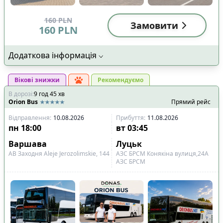
160
PLN
Замовити
160
PLN
Додаткова інформація
Вікові знижки
Рекомендуємо
В дорозі
:
9
год
45
хв
Orion Bus
Прямий рейс
Відправлення
:
10.08.2026
Прибуття
:
11.08.2026
пн
18:00
вт
03:45
Варшава
Луцьк
АВ Заходня Aleje Jerozolimskie, 144
АЗС БРСМ Конякіна вулиця,24А
АЗС БРСМ