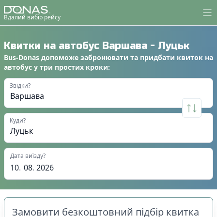
Вдалий вибір рейсу
Квитки на автобус
Варшава
-
Луцьк
Bus-Donas
допоможе
забронювати
та
придбати квиток на
автобус
у
три простих кроки
:
Звідки?
Куди?
Дата виїзду?
10
.
08
.
2026
Замовити безкоштовний підбір квитка