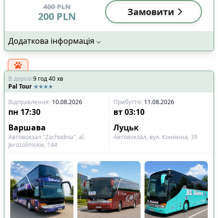
400
PLN
Замовити
200
PLN
Додаткова інформація
В дорозі
:
9
год
40
хв
Pal Tour
Відправлення
:
10.08.2026
Прибуття
:
11.08.2026
пн
17:30
вт
03:10
Варшава
Луцьк
Автовокзал "Zachodnia", al.
Автовокзал, вул. Конякіна, 39
Jerozolimskie, 144