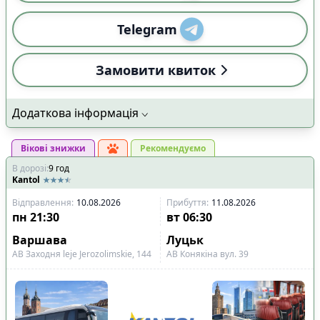
Telegram
Замовити квиток
Додаткова інформація
Вікові знижки
Рекомендуємо
В дорозі
:
9
год
Kantol
Відправлення
:
10.08.2026
Прибуття
:
11.08.2026
пн
21:30
вт
06:30
Варшава
Луцьк
АВ Заходня leje Jerozolimskie, 144
АВ Конякіна вул. 39