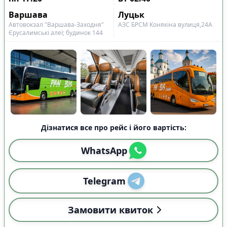
Варшава
Луцьк
Автовокзал "Варшава-Заходня"
АЗС БРСМ Конякіна вулиця,24А
Єрусалимські алеї; будинок 144
Дізнатися все про рейс і його вартість:
WhatsApp
Telegram
Замовити квиток