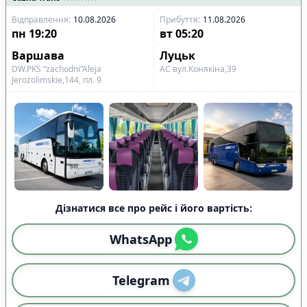
Відправлення
:
10.08.2026
Прибуття
:
11.08.2026
пн
19:20
вт
05:20
Варшава
Луцьк
DW.PKS “zachodni”Aleja
АС вул.Конякіна,39
Jerozolimskie,144, пл. 9
Дізнатися все про рейс і його вартість:
WhatsApp
Telegram