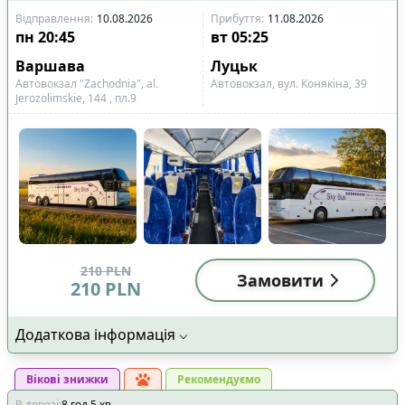
Відправлення
:
10.08.2026
Прибуття
:
11.08.2026
пн
20:45
вт
05:25
Варшава
Луцьк
Автовокзал "Zachodnia", al.
Автовокзал, вул. Конякіна, 39
Jerozolimskie, 144 , пл.9
210
PLN
Замовити
210
PLN
Додаткова інформація
Вікові знижки
Рекомендуємо
В дорозі
:
8
год
5
хв