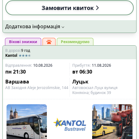
Замовити квиток
Додаткова інформація
Вікові знижки
Рекомендуємо
В дорозі
:
9
год
Kantol
Відправлення
:
10.08.2026
Прибуття
:
11.08.2026
пн
21:30
вт
06:30
Варшава
Луцьк
АВ Заходня Aleje Jerozolimskie, 144
Автовокзал Луцк вулиця
Конякіна; будинок 39