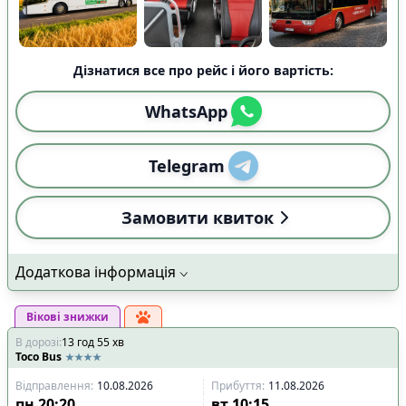
Дізнатися все про рейс і його вартість:
WhatsApp
Telegram
Замовити квиток
Додаткова інформація
Вікові знижки
В дорозі
:
13
год
55
хв
Toco Bus
Відправлення
:
10.08.2026
Прибуття
:
11.08.2026
пн
20:20
вт
10:15