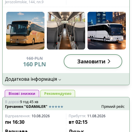
Jerozolimskie, 144, пл.9
160
PLN
Замовити
160
PLN
Додаткова інформація
Вікові знижки
Рекомендуємо
В дорозі
:
9
год
45
хв
Гречанюк "GDAMALER"
Прямий рейс
Відправлення
:
10.08.2026
Прибуття
:
11.08.2026
пн
16:30
вт
02:15
Варшава
Луцьк