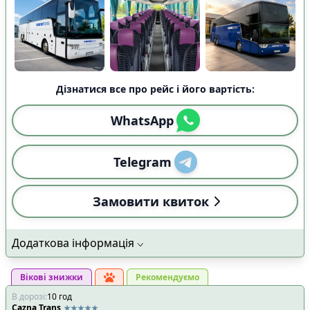
Дізнатися все про рейс і його вартість:
WhatsApp
Telegram
Замовити квиток
Додаткова інформація
Вікові знижки
Рекомендуємо
В дорозі
:
10
год
Cazna Trans