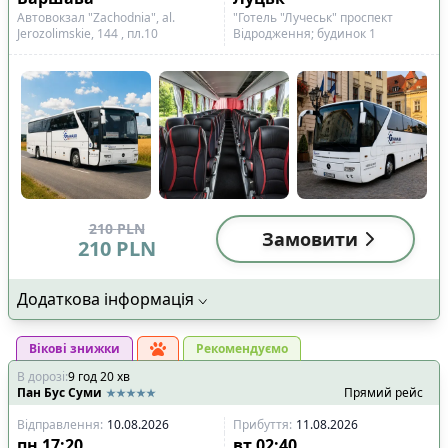
Автовокзал "Zachodnia", al.
"Готель "Лучеськ" проспект
Jerozolimskie, 144 , пл.10
Відродження; будинок 1
210
PLN
Замовити
210
PLN
Додаткова інформація
Вікові знижки
Рекомендуємо
В дорозі
:
9
год
20
хв
Пан Бус Суми
Прямий рейс
Відправлення
:
10.08.2026
Прибуття
:
11.08.2026
пн
17:20
вт
02:40