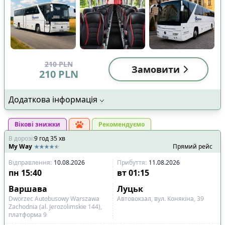
210
PLN
Замовити
210
PLN
Додаткова інформація
Вікові знижки
Рекомендуємо
В дорозі
:
9
год
35
хв
My Way
Прямий рейс
Відправлення
:
10.08.2026
Прибуття
:
11.08.2026
пн
15:40
вт
01:15
Варшава
Луцьк
Dworzec Autobusowy Warszawa
Автовокзал, вул. Конякіна, 39
Zachodnia (al. Jerozolimskie 144),
платформа 9