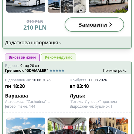
210
PLN
Замовити
210
PLN
Додаткова інформація
Вікові знижки
Рекомендуємо
В дорозі
:
9
год
20
хв
Гречанюк "GDAMALER"
Прямий рейс
Відправлення
:
10.08.2026
Прибуття
:
11.08.2026
пн
18:20
вт
03:40
Варшава
Луцьк
Автовокзал "Zachodnia", al.
"Готель "Лучеськ" проспект
Jerozolimskie, 144
Відродження; будинок 1