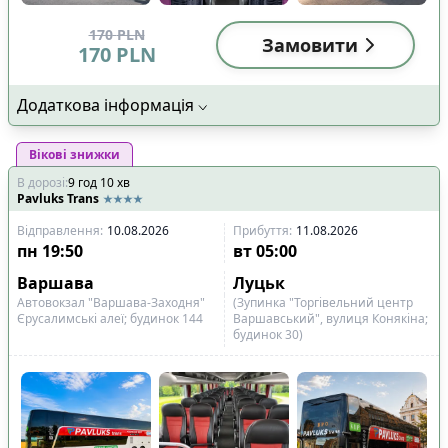
170
PLN
Замовити
170
PLN
Додаткова інформація
Вікові знижки
В дорозі
:
9
год
10
хв
Pavluks Trans
Відправлення
:
10.08.2026
Прибуття
:
11.08.2026
пн
19:50
вт
05:00
Варшава
Луцьк
Автовокзал "Варшава-Заходня"
(Зупинка "Торгівельний центр
Єрусалимські алеї; будинок 144
Варшавський", вулиця Конякіна;
будинок 30)