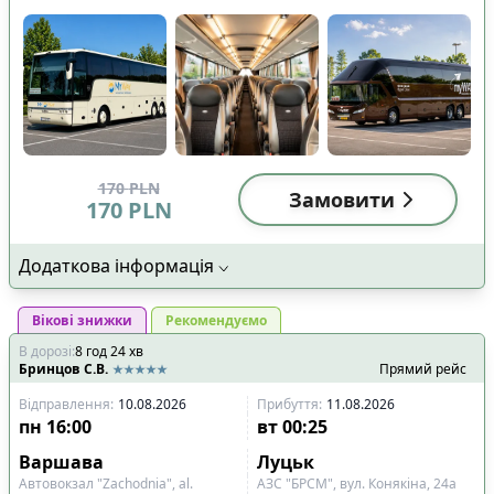
170
PLN
Замовити
170
PLN
Додаткова інформація
Вікові знижки
Рекомендуємо
В дорозі
:
8
год
24
хв
Бринцов С.В.
Прямий рейс
Відправлення
:
10.08.2026
Прибуття
:
11.08.2026
пн
16:00
вт
00:25
Варшава
Луцьк
Автовокзал "Zachodnia", al.
АЗС "БРСМ", вул. Конякіна, 24а