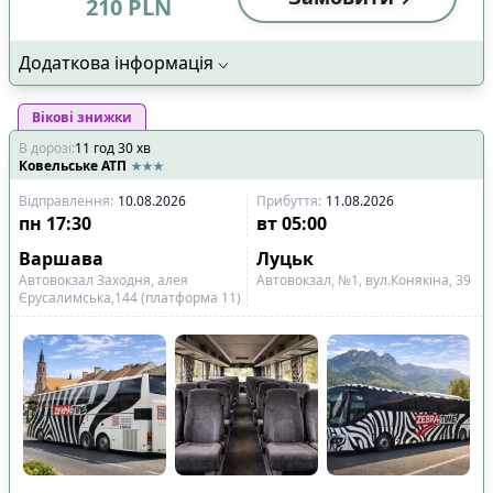
210
PLN
Додаткова інформація
Вікові знижки
В дорозі
:
11
год
30
хв
Ковельське АТП
Відправлення
:
10.08.2026
Прибуття
:
11.08.2026
пн
17:30
вт
05:00
Варшава
Луцьк
Автовокзал Заходня, алея
Автовокзал, №1, вул.Конякіна, 39
Єрусалимська,144 (платформа 11)