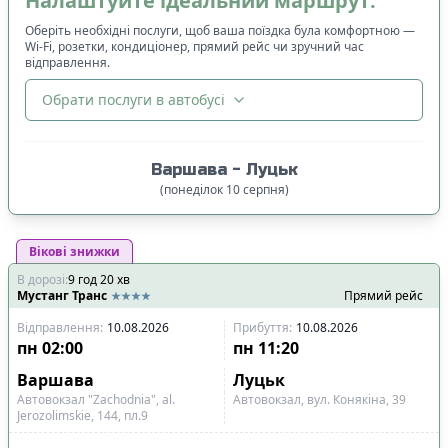
Налаштуйте ідеальний маршрут:
Оберіть необхідні послуги, щоб ваша поїздка була комфортною —
Wi-Fi, розетки, кондиціонер, прямий рейс чи зручний час
відправлення.
Обрати послуги в автобусі
🔀
Сортування
:
Варшава
-
Луцьк
Ціна квитка
:
(
понеділок
10
серпня
)
Спочатку дешевші
Вікові знижки
Час відправлення
:
В дорозі
:
9
Спочатку ранні
год
20
хв
Мустанг Транс
Прямий рейс
Спочатку вечірні
Відправлення
:
10.08.2026
Прибуття
:
10.08.2026
Час прибуття
:
пн
02:00
пн
11:20
Спочатку ранні
Варшава
Луцьк
Спочатку вечірні
Автовокзал "Zachodnia", al.
Автовокзал, вул. Конякіна, 39
Jerozolimskie, 144, пл.9
Тривалість подорожі
: