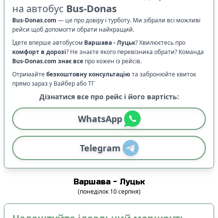
на автобус
Bus-Donas
Bus-Donas.com
—
це про довіру і турботу. Ми зібрали всі можливі
рейси щоб допомогти обрати найкращий.
Їдете вперше автобусом
Варшава
-
Луцьк
? Хвилюєтесь про
комфорт в дорозі
?
Не знаєте якого перевізника обрати? Команда
Bus-Donas.com
знає все
про кожен із рейсів.
Отримайте
безкоштовну консультацію
та забронюйте квиток
прямо зараз у Вайбер або ТГ
Дізнатися все про рейс і його вартість:
WhatsApp
Telegram
Варшава
-
Луцьк
(
понеділок
10
серпня
)