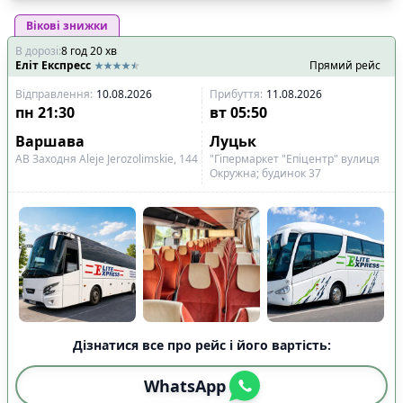
Вікові знижки
В дорозі
:
8
год
20
хв
Еліт Експресс
Прямий рейс
Відправлення
:
10.08.2026
Прибуття
:
11.08.2026
пн
21:30
вт
05:50
Варшава
Луцьк
АВ Заходня Aleje Jerozolimskie, 144
"Гіпермаркет "Епіцентр" вулиця
Окружна; будинок 37
Дізнатися все про рейс і його вартість:
WhatsApp