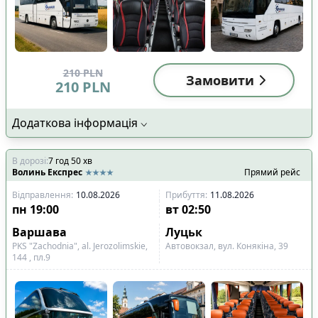
210
PLN
Замовити
210
PLN
Додаткова інформація
В дорозі
:
7
год
50
хв
Волинь Експрес
Прямий рейс
Відправлення
:
10.08.2026
Прибуття
:
11.08.2026
пн
19:00
вт
02:50
Варшава
Луцьк
PKS "Zachodnia", al. Jerozolimskie,
Автовокзал, вул. Конякіна, 39
144 , пл.9