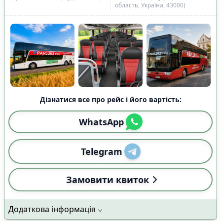
область, Україна, 43000)
📍
Основне, що впливає на вибір маршруту
:
✅
Виїзд і прибуття за конкретною адресою
0
✅
Можна обрати місце
1
✅
Можна з домашніми улюбленцями
17
✅
Дитяче крісло
0
🚍
Тип транспорту
:
🚌
Комфортабельний автобус
29
Дізнатися все про рейс і його вартість:
🚐
VIP мікроавтобус
0
WhatsApp
👑
Додатковий простір для ніг
0
☕
Комфорт у дорозі
:
Telegram
🛌
Пледи
1
🚽
Туалет
3
Замовити квиток
🍵
Кава / чай / гаряча вода
1
🥤
Безкоштовні напої
2
🔒
Індивідуальні ремені безпеки
2
Додаткова інформація
❄️
Клімат-контроль
29