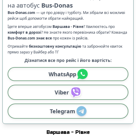
на автобус
Bus-Donas
Bus-Donas.com
—
це про довіру і турботу. Ми зібрали всі можливі
рейси щоб допомогти обрати найкращий.
Їдете вперше автобусом
Варшава
-
Рівне
? Хвилюєтесь про
комфорт в дорозі
?
Не знаєте якого перевізника обрати? Команда
Bus-Donas.com
знає все
про кожен із рейсів.
Отримайте
безкоштовну консультацію
та забронюйте квиток
прямо зараз у Вайбер або ТГ
Дізнатися все про рейс і його вартість:
WhatsApp
Viber
Telegram
Варшава
-
Рівне