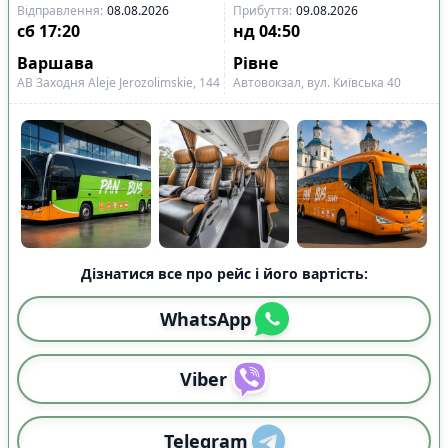
Відправлення
:
08.08.2026
Прибуття
:
09.08.2026
сб
17:20
нд
04:50
Варшава
Рівне
АВ Заходня Aleje Jerozolimskie, 144
Автовокзал, вул. Київська 40
Дізнатися все про рейс і його вартість:
WhatsApp
Viber
Telegram