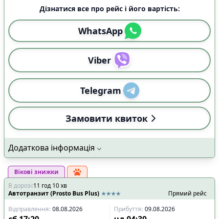
Дізнатися все про рейс і його вартість:
WhatsApp
Viber
Telegram
Замовити квиток
Додаткова інформація
Вікові знижки
В дорозі
:
11
год
10
хв
Автотранзит (Prosto Bus Plus)
Прямий рейс
Відправлення
:
08.08.2026
Прибуття
:
09.08.2026
сб
17:20
нд
04:30