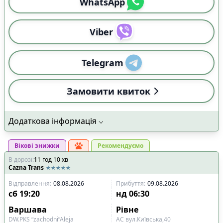
WhatsApp
Viber
Telegram
Замовити квиток
Додаткова інформація
Вікові знижки
Рекомендуємо
В дорозі
:
11
год
10
хв
Cazna Trans
Відправлення
:
08.08.2026
Прибуття
:
09.08.2026
сб
19:20
нд
06:30
Варшава
Рівне
DW.PKS “zachodni”Aleja
АС вул.Київська,40