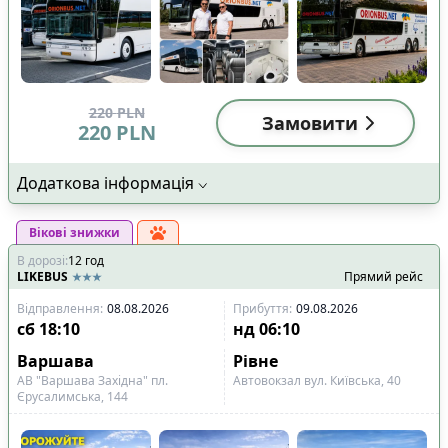
220
PLN
Замовити
220
PLN
Додаткова інформація
Вікові знижки
В дорозі
:
12
год
LIKEBUS
Прямий рейс
Відправлення
:
08.08.2026
Прибуття
:
09.08.2026
сб
18:10
нд
06:10
Варшава
Рівне
АВ "Варшава Західна" пл.
Автовокзал вул. Київська, 40
Єрусалимська, 144