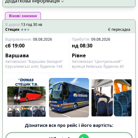
Додаткова інформація
Вікові знижки
В дорозі
:
13
год
30
хв
Стецик
Є пересадка
Відправлення
:
08.08.2026
Прибуття
:
09.08.2026
сб
19:00
нд
08:30
Варшава
Рівне
Автовокзал "Варшава-Заходня"
Автовокзал "Центральний"
Єрусалимські алеї; будинок 144
вулиця Київська; будинок 40
Дізнатися все про рейс і його вартість: