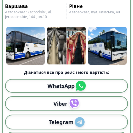
Варшава
Рівне
➡️
Тільки прямі рейси
17
Автовокзал "Zachodnia", al.
Aвтовокзал, вул. Київська, 40
🔄
Є пересадка організована перевізником
22
Jerozolimskie, 144 , пл.10
📍
Основне, що впливає на вибір маршруту
:
✅
Виїзд і прибуття за конкретною адресою
0
✅
Можна обрати місце
1
✅
Можна з домашніми улюбленцями
23
✅
Дитяче крісло
0
🚍
Тип транспорту
:
Дізнатися все про рейс і його вартість:
🚌
Комфортабельний автобус
39
🚐
VIP мікроавтобус
0
WhatsApp
👑
Додатковий простір для ніг
0
☕
Комфорт у дорозі
:
Viber
🛌
Пледи
2
🚽
Туалет
5
Telegram
🍵
Кава / чай / гаряча вода
1