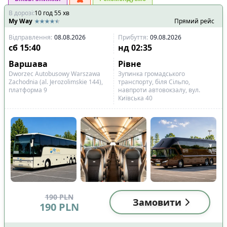
В дорозі
:
10
год
55
хв
My Way
Прямий рейс
Відправлення
:
08.08.2026
Прибуття
:
09.08.2026
сб
15:40
нд
02:35
Варшава
Рівне
Dworzec Autobusowy Warszawa
Зупинка громадського
Zachodnia (al. Jerozolimskie 144),
транспорту, біля Сільпо,
платформа 9
навпроти автовокзалу, вул.
Київська 40
190
PLN
Замовити
190
PLN