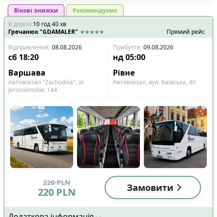
Вікові знижки
Рекомендуємо
В дорозі
:
10
год
40
хв
Гречанюк "GDAMALER"
Прямий рейс
Відправлення
:
08.08.2026
Прибуття
:
09.08.2026
сб
18:20
нд
05:00
Варшава
Рівне
Автовокзал "Zachodnia", al.
Aвтовокзал, вул. Київська, 40
Jerozolimskie, 144
220
PLN
Замовити
220
PLN
Додаткова інформація