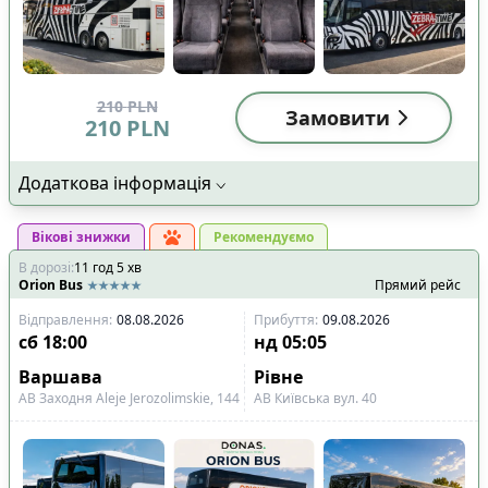
210
PLN
Замовити
210
PLN
Додаткова інформація
Вікові знижки
Рекомендуємо
В дорозі
:
11
год
5
хв
Orion Bus
Прямий рейс
Відправлення
:
08.08.2026
Прибуття
:
09.08.2026
сб
18:00
нд
05:05
Варшава
Рівне
АВ Заходня Aleje Jerozolimskie, 144
АВ Київська вул. 40