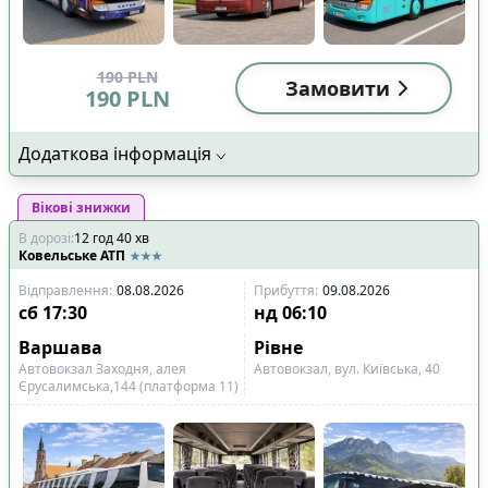
190
PLN
Замовити
190
PLN
Додаткова інформація
Вікові знижки
В дорозі
:
12
год
40
хв
Ковельське АТП
Відправлення
:
08.08.2026
Прибуття
:
09.08.2026
сб
17:30
нд
06:10
Варшава
Рівне
Автовокзал Заходня, алея
Автовокзал, вул. Київська, 40
Єрусалимська,144 (платформа 11)