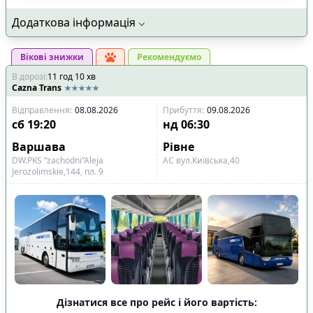
Додаткова інформація
Вікові знижки
Рекомендуємо
В дорозі
:
11
год
10
хв
Cazna Trans
Відправлення
:
08.08.2026
Прибуття
:
09.08.2026
сб
19:20
нд
06:30
Варшава
Рівне
DW.PKS “zachodni”Aleja
АС вул.Київська,40
Jerozolimskie,144, пл. 9
Дізнатися все про рейс і його вартість: