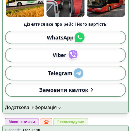
Дізнатися все про рейс і його вартість:
WhatsApp
Viber
Telegram
Замовити квиток
Додаткова інформація
Вікові знижки
Рекомендуємо
В дорозі
:
13
год
25
хв