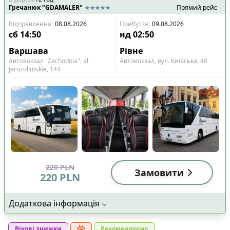
Гречанюк "GDAMALER"
Прямий рейс
Відправлення
:
08.08.2026
Прибуття
:
09.08.2026
сб
14:50
нд
02:50
Варшава
Рівне
Автовокзал "Zachodnia", al.
Aвтовокзал, вул. Київська, 40
Jerozolimskie, 144
220
PLN
Замовити
220
PLN
Додаткова інформація
Вікові знижки
Рекомендуємо