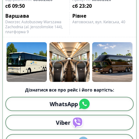
сб
09:50
сб
23:20
Варшава
Рівне
Dworzec Autobusowy Warszawa
Автовокзал, вул. Київська, 40
Zachodnia (al. Jerozolimskie 144),
платформа 9
Дізнатися все про рейс і його вартість:
WhatsApp
Viber