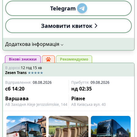
Telegram
Замовити квиток
Додаткова інформація
Вікові знижки
Рекомендуємо
В дорозі
:
12
год
15
хв
Zesen Trans
Відправлення
:
08.08.2026
Прибуття
:
09.08.2026
сб
14:20
нд
02:35
Варшава
Рівне
АВ Заходня Aleje Jerozolimskie, 144
АВ Київська вул. 40