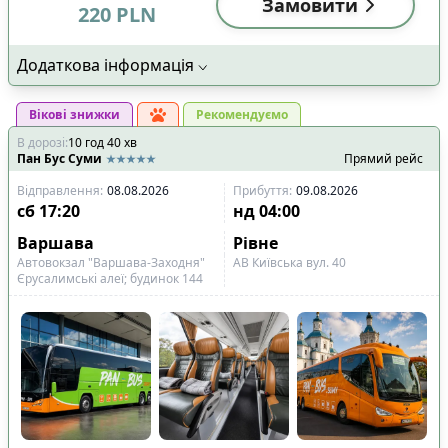
Замовити
220
PLN
Додаткова інформація
Вікові знижки
Рекомендуємо
В дорозі
:
10
год
40
хв
Пан Бус Суми
Прямий рейс
Відправлення
:
08.08.2026
Прибуття
:
09.08.2026
сб
17:20
нд
04:00
Варшава
Рівне
Автовокзал "Варшава-Заходня"
АВ Київська вул. 40
Єрусалимські алеї; будинок 144