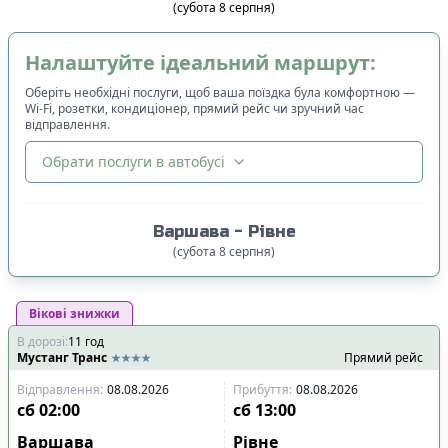
(
субота
8
серпня
)
Налаштуйте ідеальний маршрут:
Оберіть необхідні послуги, щоб ваша поїздка була комфортною —
Wi-Fi, розетки, кондиціонер, прямий рейс чи зручний час
відправлення.
Обрати послуги в автобусі
🔀
Сортування
:
Варшава
-
Рівне
Ціна квитка
:
(
субота
8
серпня
)
Спочатку дешевші
Вікові знижки
Час відправлення
:
В дорозі
:
11
Спочатку ранні
год
Мустанг Транс
Прямий рейс
Спочатку вечірні
Відправлення
:
08.08.2026
Прибуття
:
08.08.2026
Час прибуття
:
сб
02:00
сб
13:00
Спочатку ранні
Варшава
Рівне