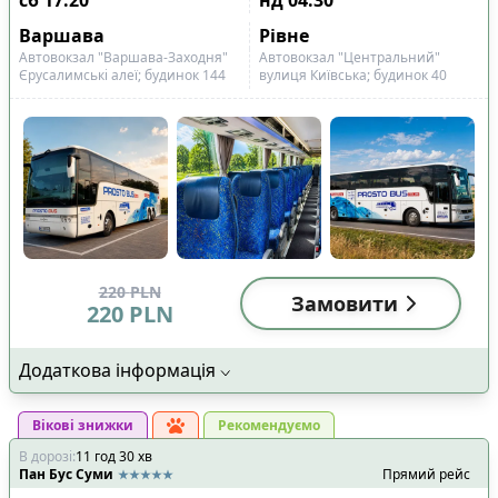
Варшава
Рівне
Автовокзал "Варшава-Заходня"
Автовокзал "Центральний"
Єрусалимські алеї; будинок 144
вулиця Київська; будинок 40
220
PLN
Замовити
220
PLN
Додаткова інформація
Вікові знижки
Рекомендуємо
В дорозі
:
11
год
30
хв
Пан Бус Суми
Прямий рейс