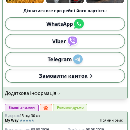
Показано всі
39
Скинути
Застосувати
рейси
Дізнатися все про рейс і його вартість:
WhatsApp
Viber
Telegram
Замовити квиток
Додаткова інформація
Вікові знижки
Рекомендуємо
В дорозі
:
13
год
30
хв
My Way
Прямий рейс
Відправлення
:
08.08.2026
Прибуття
:
08.08.2026