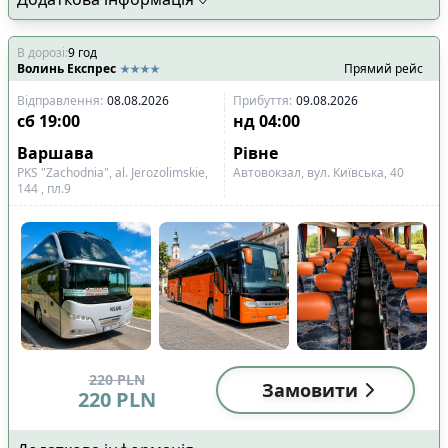
В дорозі
:
9
год
Волинь Експрес
Прямий рейс
Відправлення
:
08.08.2026
Прибуття
:
09.08.2026
сб
19:00
нд
04:00
Варшава
Рівне
PKS "Zachodnia", al. Jerozolimskie,
Aвтовокзал, вул. Київська, 40
144 , пл.9
220
PLN
Замовити
220
PLN