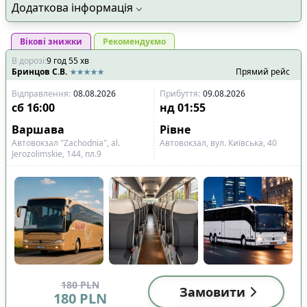
Додаткова інформація
Вікові знижки
Рекомендуємо
В дорозі
:
9
год
55
хв
Бринцов С.В.
Прямий рейс
Відправлення
:
08.08.2026
Прибуття
:
09.08.2026
сб
16:00
нд
01:55
Варшава
Рівне
Автовокзал "Zachodnia", al.
Aвтовокзал, вул. Київська, 40
Jerozolimskie, 144, пл.9
180
PLN
Замовити
180
PLN