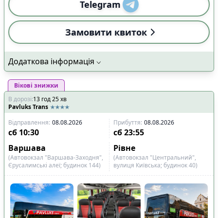
Telegram
Замовити квиток
Додаткова інформація
Вікові знижки
В дорозі
:
13
год
25
хв
Pavluks Trans
Відправлення
:
08.08.2026
Прибуття
:
08.08.2026
сб
10:30
сб
23:55
Варшава
Рівне
(Автовокзал "Варшава-Заходня",
(Автовокзал "Центральний",
Єрусалимські алеї; будинок 144)
вулиця Київська; будинок 40)