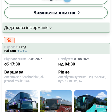
Замовити квиток
Додаткова інформація
В дорозі
:
11
год
Pal Tour
Відправлення
:
08.08.2026
Прибуття
:
09.08.2026
сб
17:30
нд
04:30
Варшава
Рівне
Автовокзал "Zachodnia", al.
Автобусна зупинка ТРЦ "Арена",
Jerozolimskie, 144
вул. Київська, 67