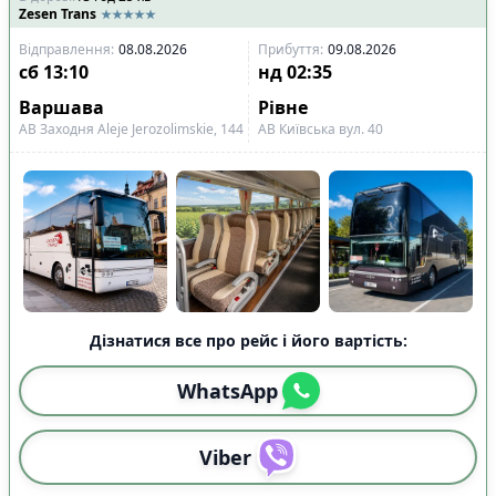
Zesen Trans
Відправлення
:
08.08.2026
Прибуття
:
09.08.2026
сб
13:10
нд
02:35
Варшава
Рівне
АВ Заходня Aleje Jerozolimskie, 144
АВ Київська вул. 40
Дізнатися все про рейс і його вартість:
WhatsApp
Viber