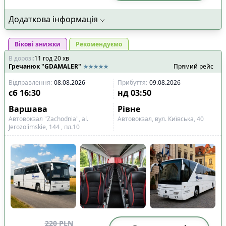
Додаткова інформація
Вікові знижки
Рекомендуємо
В дорозі
:
11
год
20
хв
Гречанюк "GDAMALER"
Прямий рейс
Відправлення
:
08.08.2026
Прибуття
:
09.08.2026
сб
16:30
нд
03:50
Варшава
Рівне
Автовокзал "Zachodnia", al.
Aвтовокзал, вул. Київська, 40
Jerozolimskie, 144 , пл.10
220
PLN