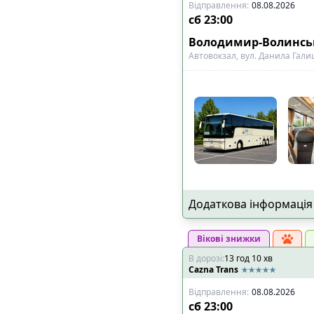
Відправлення
:
08.08.2026
сб
23:00
Володимир-Волинс
Автовокзал, вул. Данила Гали
Додаткова інформація
Вікові знижки
В дорозі
:
13
год
10
хв
Cazna Trans
Відправлення
:
08.08.2026
сб
23:00