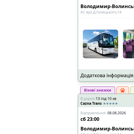
Володимир-Волинс
АС вул.Д.Галицького,14
Додаткова інформація
Вікові знижки
В дорозі
:
13
год
10
хв
Cazna Trans
Відправлення
:
08.08.2026
сб
23:00
Володимир-Волинс