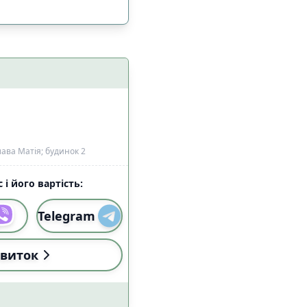
ава Матія; будинок 2
 і його вартість:
Telegram
і (18:00-22:59)
2
виток
і (18:00-22:59)
0