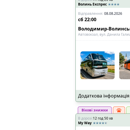
Волинь Експрес
🔌
Розетки біля к
🔌
Розетки в салон
Відправлення
:
08.08.2026
сб
22:00
📺
Телевізор
🎧
Особистий муль
Володимир-Волинс
Автовокзал, вул. Данила Гали
🧳
Особливий багаж
:
🚲
Місце для вело
👶
Місце для дитяч
♿
Місце для інвал
Показано всі
7
рейси
Додаткова інформація
Вікові знижки
В дорозі
:
12
год
50
хв
My Way