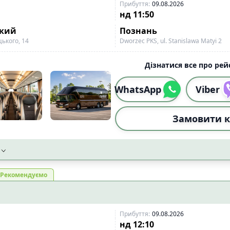
Прибуття
:
09.08.2026
нд
11:50
ький
Познань
цького, 14
Dworzec PKS, ul. Stanislawa Matyi 2
Дізнатися все про рейс
WhatsApp
Viber
Замовити к
Рекомендуємо
Прибуття
:
09.08.2026
нд
12:10