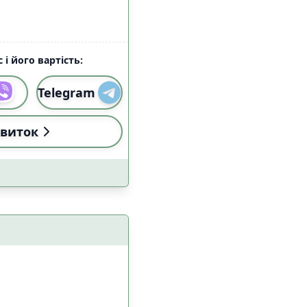
 і його вартість:
Telegram
виток