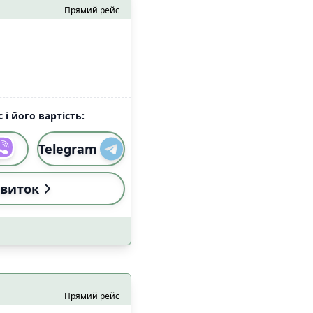
алом Starlink
Прямий рейс
3
7
 і його вартість:
Telegram
и
Застосувати
виток
Прямий рейс