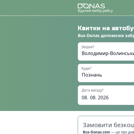
Вдалий вибір рейсу
Квитки на автоб
Bus-Donas
допоможе
заб
Звідки?
Куди?
Дата виїзду?
08
.
08
.
2026
Замовити безкош
Bus-Donas.com
—
це про до