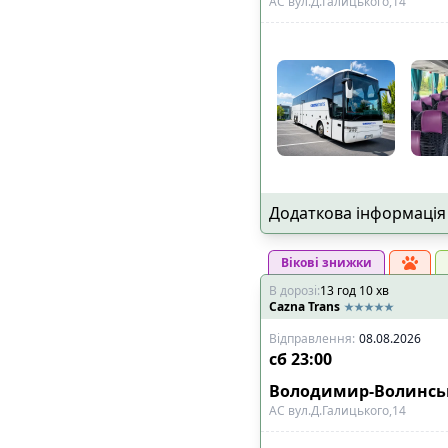
АС вул.Д.Галицького,14
Додаткова інформація
Вікові знижки
В дорозі
:
13
год
10
хв
Cazna Trans
Відправлення
:
08.08.2026
сб
23:00
Володимир-Волинс
АС вул.Д.Галицького,14