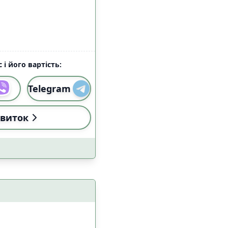
 і його вартість:
Telegram
виток