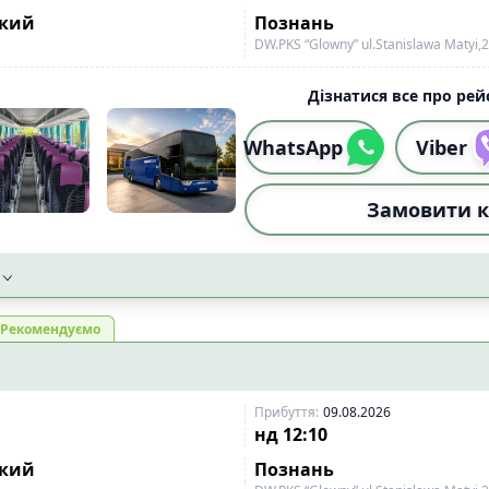
ький
Познань
DW.PKS “Glowny” ul.Stanislawa Matyi,2
Дізнатися все про рейс
WhatsApp
Viber
Замовити к
Рекомендуємо
Прибуття
:
09.08.2026
нд
12:10
ький
Познань