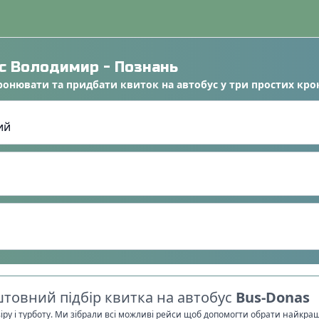
ус
Володимир
-
Познань
ронювати
та
придбати квиток на автобус
у
три простих кро
товний підбір квитка на автобус
Bus-Donas
віру і турботу. Ми зібрали всі можливі рейси щоб допомогти обрати найкра