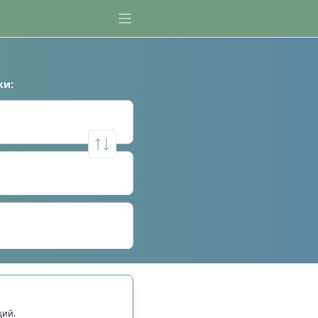
ки
:
щий.