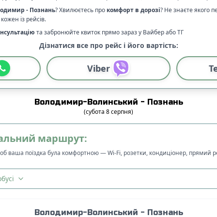
лодимир
-
Познань
? Хвилюєтесь про
комфорт в дорозі
?
Не знаєте якого п
кожен із рейсів.
нсультацію
та забронюйте квиток прямо зараз у Вайбер або ТГ
Дізнатися все про рейс і його вартість:
Viber
T
Володимир-Волинський
-
Познань
(
субота
8
серпня
)
альний маршрут:
щоб ваша поїздка була комфортною — Wi-Fi, розетки, кондиціонер, прямий 
бусі
Володимир-Волинський
-
Познань