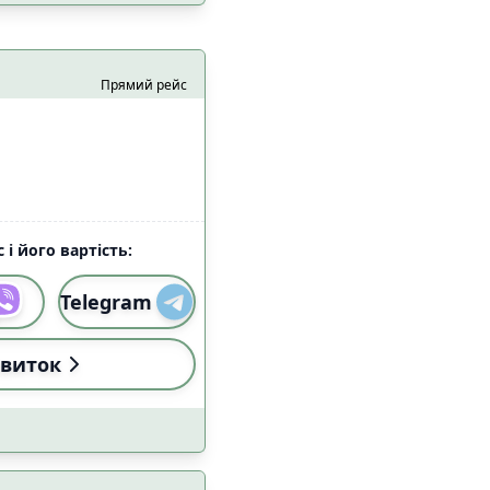
Прямий рейс
 з домашніми
5
цями
 і його вартість:
0
Telegram
0
а
0
виток
0
езпеки
0
7