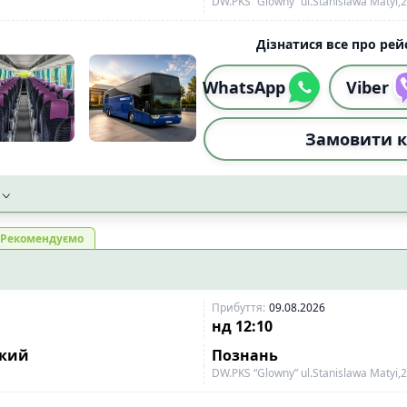
DW.PKS “Glowny” ul.Stanislawa Matyi,2
Дізнатися все про рейс
WhatsApp
Viber
Замовити к
Рекомендуємо
Прибуття
:
09.08.2026
нд
12:10
ький
Познань
DW.PKS “Glowny” ul.Stanislawa Matyi,2