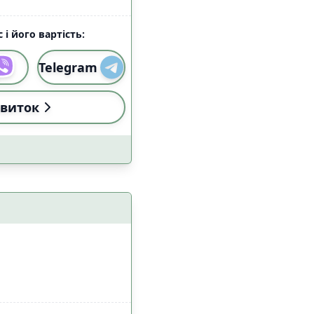
 і його вартість:
Telegram
виток