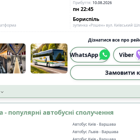
Прибуття
:
10.08.2026
пн
22:45
Бориспіль
платформа
зупинка «Рошен» вул. Київський Шл
Дізнатися все про рейс
WhatsApp
Viber
Замовити к
а - популярні автобусні сполучення
Автобус Київ - Варшава
Автобус Львів - Варшава
Автобус Київ - Варшава