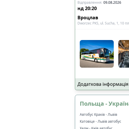
Відправлення
:
09.08.2026
нд
20:20
Вроцлав
Dworzec PKS, ul. Sucha, 1, 10 
Додаткова інформація
Польща - Україн
Автобус Краків - Львів
Катовіце - Львів автобус
Хелм - Київ автобус