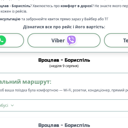
оцлав
-
Бориспіль
? Хвилюєтесь про
комфорт в дорозі
?
Не знаєте якого пе
кожен із рейсів.
нсультацію
та забронюйте квиток прямо зараз у Вайбер або ТГ
Дізнатися все про рейс і його вартість:
Viber
T
Вроцлав
-
Бориспіль
(
неділя
9
серпня
)
альний маршрут:
щоб ваша поїздка була комфортною — Wi-Fi, розетки, кондиціонер, прямий 
бусі
Вроцлав
-
Бориспіль