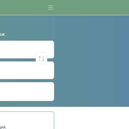
ки
:
щий.