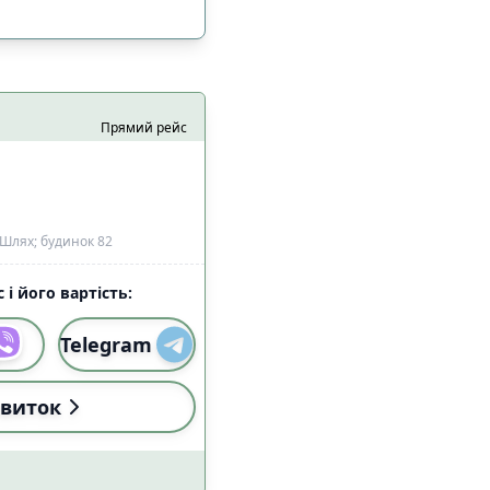
Прямий рейс
Шлях; будинок 82
 і його вартість:
Telegram
і (18:00-22:59)
1
виток
і (18:00-22:59)
1