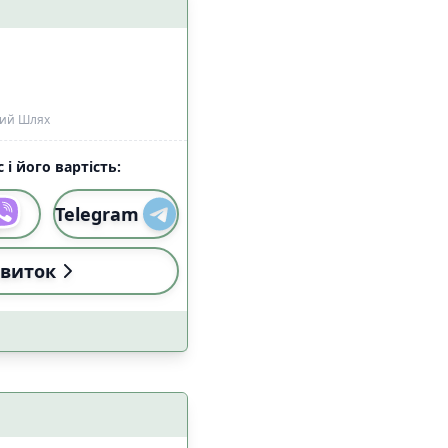
кий Шлях
 і його вартість:
Telegram
виток