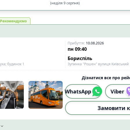
(
неділя
9
серпня
)
і
Рекомендуємо
Спочатку вечірні
Прибуття
:
10.08.2026
пн
09:40
Спочатку вечірні
Бориспіль
уха; будинок 1
Зупинка "Рошен" вулиця Київський 
льшої
Від більшої до меншої
Дізнатися все про рейс
WhatsApp
Viber
1:59)
☀️
Вдень (12:00-17:59)
🌆
Ввечер
3
1
59)
0
Замовити к
1:59)
☀️
Вдень (12:00-17:59)
🌆
Ввечер
2
2
59)
0