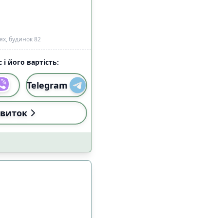
ях, будинок 82
 і його вартість:
Telegram
виток