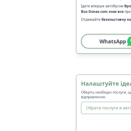
Їдете вперше автобусом
Вр
Bus-Donas.com
знає все
про 
Отримайте
безкоштовну ко
WhatsApp
Налаштуйте іде
Оберіть необхідні послуги, 
відправлення.
Обрати послуги в авто
🔀
Сортування
: