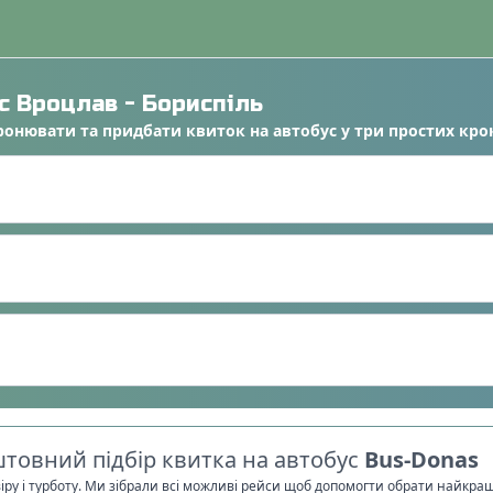
ус
Вроцлав
-
Бориспіль
ронювати
та
придбати квиток на автобус
у
три простих кро
товний підбір квитка на автобус
Bus-Donas
віру і турботу. Ми зібрали всі можливі рейси щоб допомогти обрати найкра