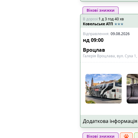
🚏
Наявність пересадки
:
Вікові знижки
В дорозі
:
1
д
3
год
40
хв
➡️
Тільки прямі р
Ковельське АТП
Відправлення
:
09.08.2026
📍
Основне, що впливає
нд
09:00
✅
Виїзд і прибутт
Вроцлав
конкретною адре
Галерія Вроцлава, вул. Суха 1
✅
Дитяче крісло
🚍
Тип транспорту
:
🚌
Комфортабельн
🚐
VIP мікроавтобу
👑
Додатковий про
Додаткова інформація
🔌
Електроніка та розва
Вікові знижки