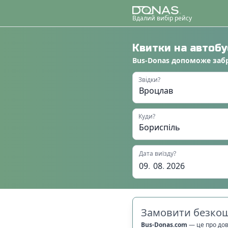
Вдалий вибір рейсу
Квитки на автоб
Bus-Donas
допоможе
заб
Звідки?
Куди?
Дата виїзду?
09
.
08
.
2026
Замовити безкош
Bus-Donas.com
—
це про до