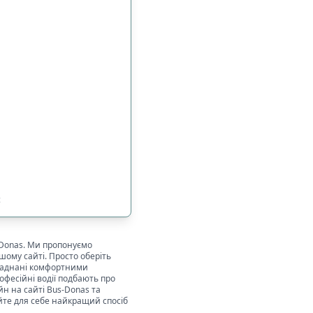
с
-Donas. Ми пропонуємо
шому сайті. Просто оберіть
обладнані комфортними
фесійні водії подбають про
н на сайті Bus-Donas та
йте для себе найкращий спосіб