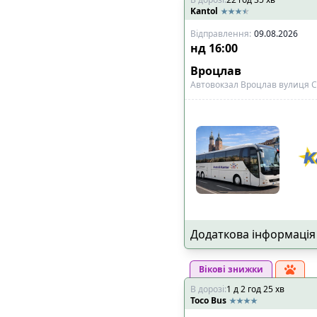
Kantol
Відправлення
:
09.08.2026
нд
16:00
Вроцлав
Автовокзал Вроцлав вулиця С
Додаткова інформація
Вікові знижки
В дорозі
:
1
д
2
год
25
хв
Toco Bus