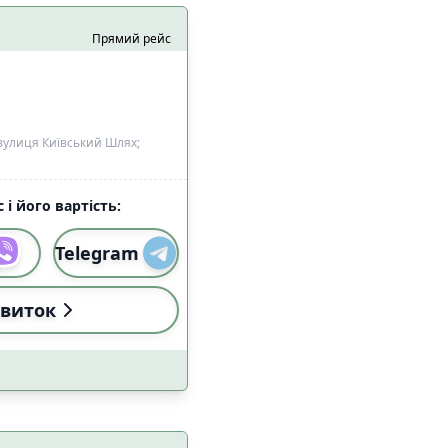
алом Starlink
2
Прямий рейс
5
вулиця Київський Шлях;
 і його вартість:
Telegram
и
Застосувати
виток