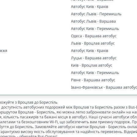
Автобус Київ - Краків
Автобус Львів - Перемишль
Автобус Львів - Варшава
Автобус Київ - Перемишль
Одеса - Варшава автобус
Львів - Вроцлав автобус
іжжя
Автобус Київ - Краків
Луцьк - Варшава автобус
Київ - Вроцлав автобус
Автобус Київ - Перемишль
Рівне - Варшава автобус
Івано-Франківськ - Варшава автобу
рожуйте з
Вроцлав
до
Бориспіль
та доступність автобусних подорожей між
Вроцлав
та
Бориспіль
разом з Bus
 маршрутом
Вроцлав
-
Бориспіль
, які можна легко забронювати онлайн на на
я, кількість пасажирів та бажані місця в автобусі. Наші сучасні автобуси 
алетами та безкоштовним Wi-Fi, що забезпечить вам приємну подорож. Про
буття до
Бориспіль
. Замовляйте автобусні квитки
Вроцлав
-
Бориспіль
онлай
арантуємо високу якість обслуговування та надійність перевезень. Відкри
Бориспіль
- обирайте Bus-Donas!