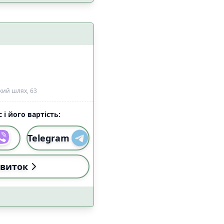
 з домашніми
4
цями
кий шлях, 63
 і його вартість:
1
Telegram
1
а
1
виток
2
езпеки
1
5