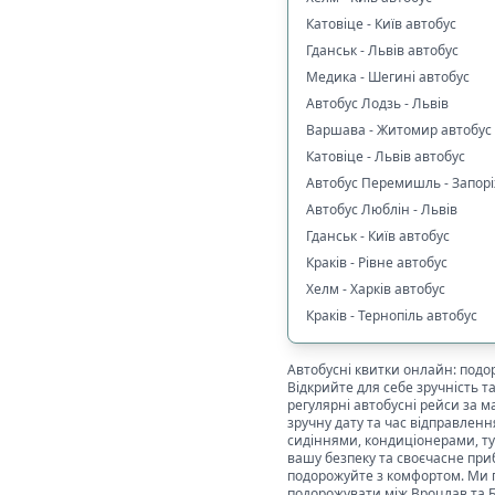
Катовіце - Київ автобус
Гданськ - Львів автобус
Медика - Шегині автобус
Автобус Лодзь - Львів
Варшава - Житомир автобус
Катовіце - Львів автобус
Автобус Перемишль - Запор
Автобус Люблін - Львів
Гданськ - Київ автобус
Краків - Рівне автобус
Хелм - Харків автобус
Краків - Тернопіль автобус
Автобусні квитки онлайн: подо
Відкрийте для себе зручність 
регулярні автобусні рейси за
зручну дату та час відправленн
сидіннями, кондиціонерами, ту
вашу безпеку та своєчасне при
подорожуйте з комфортом. Ми г
подорожувати між
Вроцлав
та