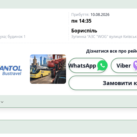
Прибуття
:
10.08.2026
пн
14:35
Бориспіль
уха; будинок 1
Зупинка "АЗС "WOG" вулиця Київсь
Дізнатися все про рейс
WhatsApp
Viber
Замовити к