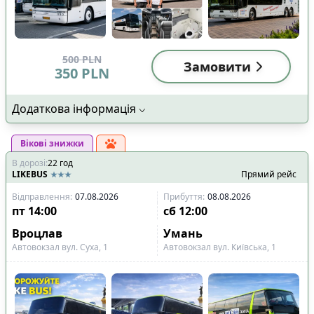
500
PLN
Замовити
350
PLN
Додаткова інформація
Вікові знижки
В дорозі
:
22
год
LIKEBUS
Прямий рейс
Відправлення
:
07.08.2026
Прибуття
:
08.08.2026
пт
14:00
сб
12:00
Вроцлав
Умань
Автовокзал вул. Суха, 1
Автовокзал вул. Київська, 1