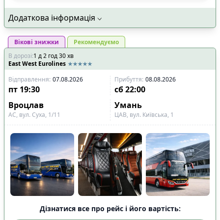
Додаткова інформація
Вікові знижки
Рекомендуємо
В дорозі
:
1
д
2
год
30
хв
East West Eurolines
Відправлення
:
07.08.2026
Прибуття
:
08.08.2026
пт
19:30
сб
22:00
Вроцлав
Умань
АС, вул. Суха, 1/11
ЦАВ, вул. Київська, 1
Дізнатися все про рейс і його вартість: