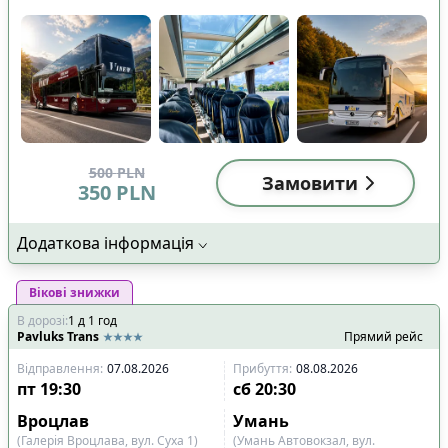
500
PLN
Замовити
350
PLN
Додаткова інформація
Вікові знижки
В дорозі
:
1
д
1
год
Pavluks Trans
Прямий рейс
Відправлення
:
07.08.2026
Прибуття
:
08.08.2026
пт
19:30
сб
20:30
Вроцлав
Умань
(Галерія Вроцлава, вул. Суха 1)
(Умань Автовокзал, вул.