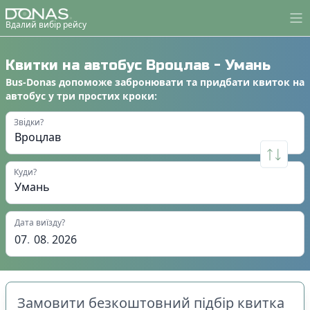
Вдалий вибір рейсу
Квитки на автобус
Вроцлав
-
Умань
Bus-Donas
допоможе
забронювати
та
придбати квиток на
автобус
у
три простих кроки
:
Звідки?
Куди?
Дата виїзду?
07
.
08
.
2026
Замовити безкоштовний підбір квитка