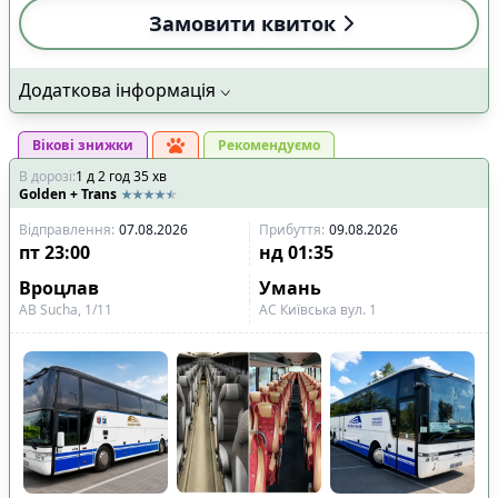
Замовити квиток
Додаткова інформація
Вікові знижки
Рекомендуємо
В дорозі
:
1
д
2
год
35
хв
Golden + Trans
Відправлення
:
07.08.2026
Прибуття
:
09.08.2026
пт
23:00
нд
01:35
Вроцлав
Умань
АВ Sucha, 1/11
АС Київська вул. 1