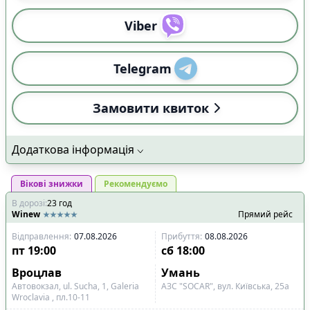
Viber
Telegram
Замовити квиток
Додаткова інформація
Вікові знижки
Рекомендуємо
В дорозі
:
23
год
Winew
Прямий рейс
Відправлення
:
07.08.2026
Прибуття
:
08.08.2026
пт
19:00
сб
18:00
Вроцлав
Умань
Автовокзал, ul. Sucha, 1, Galeria
АЗС "SOCAR", вул. Київська, 25а
Wroclavia , пл.10-11