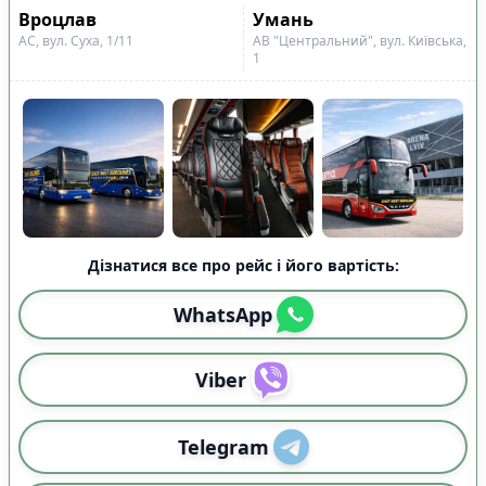
Вроцлав
Умань
АС, вул. Суха, 1/11
АВ "Центральний", вул. Київська,
1
Дізнатися все про рейс і його вартість:
WhatsApp
Viber
Telegram