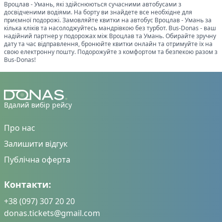
Вроцлав
-
Умань
, які здійснюються сучасними автобусами з
досвідченими водіями. На борту ви знайдете все необхідне для
приємної подорожі. Замовляйте квитки на автобус
Вроцлав
-
Умань
за
кілька кліків та насолоджуйтесь мандрівкою без турбот. Bus-Donas - ваш
надійний партнер у подорожах між
Вроцлав
та
Умань
. Обирайте зручну
дату та час відправлення, бронюйте квитки онлайн та отримуйте їх на
свою електронну пошту. Подорожуйте з комфортом та безпекою разом з
Bus-Donas!
Вдалий вибір рейсу
Про нас
Залишити відгук
Публічна оферта
Контакти:
+38 (097) 307 20 20
donas.tickets@gmail.com