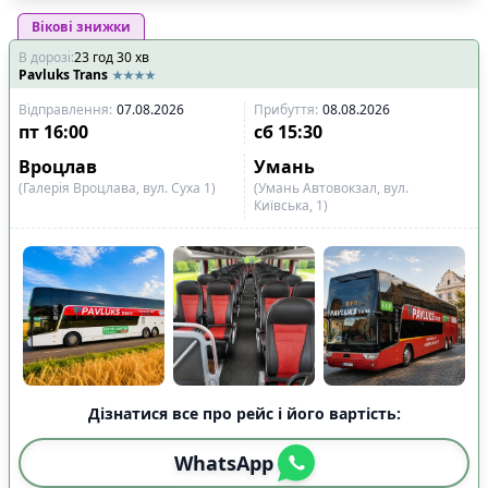
Вікові знижки
В дорозі
:
23
год
30
хв
Pavluks Trans
Відправлення
:
07.08.2026
Прибуття
:
08.08.2026
пт
16:00
сб
15:30
Вроцлав
Умань
(Галерія Вроцлава, вул. Суха 1)
(Умань Автовокзал, вул.
Київська, 1)
Дізнатися все про рейс і його вартість:
WhatsApp