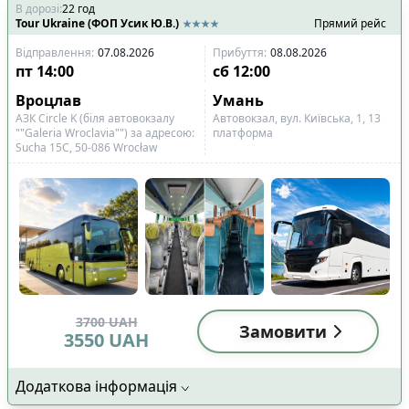
В дорозі
:
22
год
Tour Ukraine (ФОП Усик Ю.В.)
Прямий рейс
Відправлення
:
07.08.2026
Прибуття
:
08.08.2026
пт
14:00
сб
12:00
Вроцлав
Умань
АЗК Circle K (біля автовокзалу
Автовокзал, вул. Київська, 1, 13
""Galeria Wroclavia"") за адресою:
платформа
Sucha 15C, 50-086 Wrocław
3700
UAH
Замовити
3550
UAH
Додаткова інформація