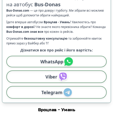
на автобус
Bus-Donas
Bus-Donas.com
—
це про довіру і турботу. Ми зібрали всі можливі
рейси щоб допомогти обрати найкращий.
Їдете вперше автобусом
Вроцлав
-
Умань
? Хвилюєтесь про
комфорт в дорозі
?
Не знаєте якого перевізника обрати? Команда
Bus-Donas.com
знає все
про кожен із рейсів.
Отримайте
безкоштовну консультацію
та забронюйте квиток
прямо зараз у Вайбер або ТГ
Дізнатися все про рейс і його вартість:
WhatsApp
Viber
Telegram
Вроцлав
-
Умань