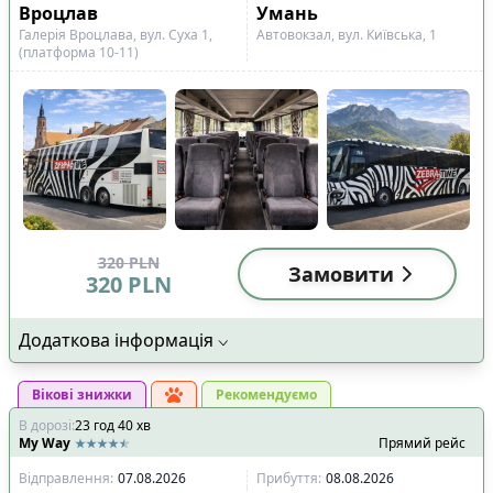
Показано всі
16
Вроцлав
Умань
Скинути
Застосувати
рейси
Галерія Вроцлава, вул. Суха 1,
Автовокзал, вул. Київська, 1
(платформа 10-11)
320
PLN
Замовити
320
PLN
Додаткова інформація
Вікові знижки
Рекомендуємо
В дорозі
:
23
год
40
хв
My Way
Прямий рейс
Відправлення
:
07.08.2026
Прибуття
:
08.08.2026