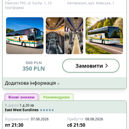
Dworzec PKS, ul. Sucha, 1, 10
Автовокзал, вул. Київська, 1
платформа
500
PLN
Замовити
350
PLN
Додаткова інформація
Вікові знижки
Рекомендуємо
В дорозі
:
1
д
20
хв
East West Eurolines
Відправлення
:
07.08.2026
Прибуття
:
08.08.2026
пт
21:30
сб
21:50