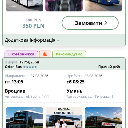
500
PLN
Замовити
350
PLN
Додаткова інформація
Вікові знижки
Рекомендуємо
В дорозі
:
19
год
20
хв
Orion Bus
Прямий рейс
Відправлення
:
07.08.2026
Прибуття
:
08.08.2026
пт
13:05
сб
08:25
Вроцлав
Умань
Автовокзал, ul. Sucha, 1/11
Автовокзал, вул. Київська, 1