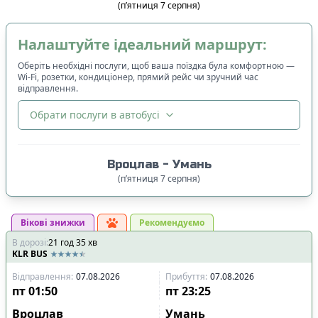
(
п’ятниця
7
серпня
)
Налаштуйте ідеальний маршрут:
Оберіть необхідні послуги, щоб ваша поїздка була комфортною —
Wi-Fi, розетки, кондиціонер, прямий рейс чи зручний час
відправлення.
Обрати послуги в автобусі
🔀
Сортування
:
Вроцлав
-
Умань
Ціна квитка
:
(
п’ятниця
7
серпня
)
Спочатку дешевші
Вікові знижки
Час відправлення
:
Рекомендуємо
В дорозі
:
21
Спочатку ранні
год
35
хв
KLR BUS
Спочатку вечірні
Відправлення
:
07.08.2026
Прибуття
:
07.08.2026
Час прибуття
:
пт
01:50
пт
23:25
Спочатку ранні
Вроцлав
Умань