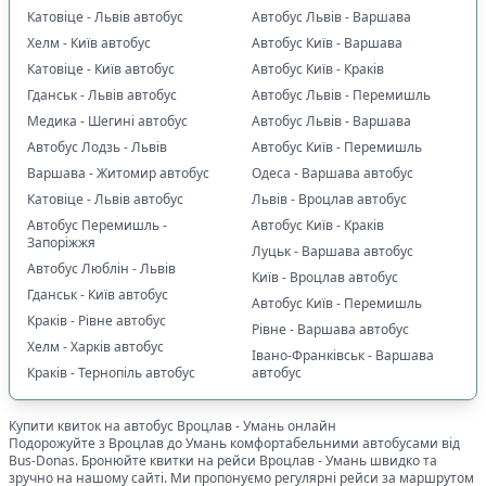
Катовіце - Львів автобус
Автобус Львів - Варшава
Хелм - Київ автобус
Автобус Київ - Варшава
Катовіце - Київ автобус
Автобус Київ - Краків
Гданськ - Львів автобус
Автобус Львів - Перемишль
Медика - Шегині автобус
Автобус Львів - Варшава
Автобус Лодзь - Львів
Автобус Київ - Перемишль
Варшава - Житомир автобус
Одеса - Варшава автобус
Катовіце - Львів автобус
Львів - Вроцлав автобус
Автобус Перемишль -
Автобус Київ - Краків
Запоріжжя
Луцьк - Варшава автобус
Автобус Люблін - Львів
Київ - Вроцлав автобус
Гданськ - Київ автобус
Автобус Київ - Перемишль
Краків - Рівне автобус
Рівне - Варшава автобус
Хелм - Харків автобус
Івано-Франківськ - Варшава
Краків - Тернопіль автобус
автобус
Купити квиток на автобус
Вроцлав
-
Умань
онлайн
Подорожуйте з
Вроцлав
до
Умань
комфортабельними автобусами від
Bus-Donas. Бронюйте квитки на рейси
Вроцлав
-
Умань
швидко та
зручно на нашому сайті. Ми пропонуємо регулярні рейси за маршрутом