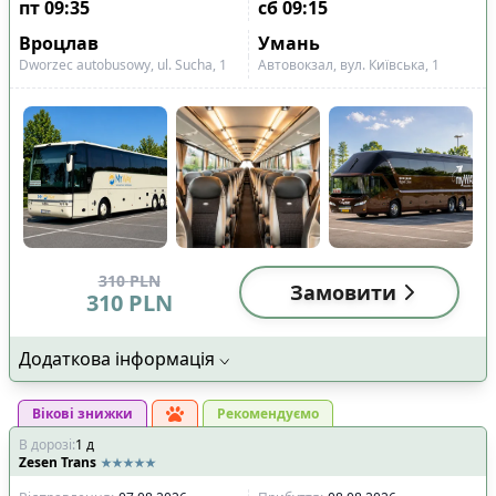
пт
09:35
сб
09:15
Вроцлав
Умань
Dworzec autobusowy, ul. Sucha, 1
Автовокзал, вул. Київська, 1
310
PLN
Замовити
310
PLN
Додаткова інформація
Вікові знижки
Рекомендуємо
В дорозі
:
1
д
Zesen Trans