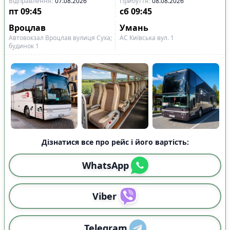
Відправлення
:
07.08.2026
Прибуття
:
08.08.2026
пт
09:45
сб
09:45
Вроцлав
Умань
Автовокзал Вроцлав вулиця Суха;
АС Київська вул. 1
будинок 1
Дізнатися все про рейс і його вартість:
WhatsApp
Viber
Telegram