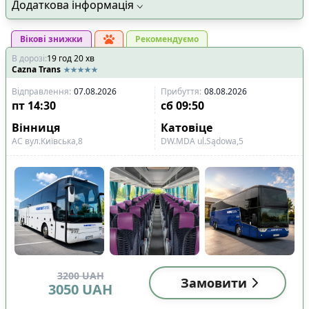
Додаткова інформація
Вікові знижки
Рекомендуємо
В дорозі
:
19
год
20
хв
Cazna Trans
Відправлення
:
07.08.2026
Прибуття
:
08.08.2026
пт
14:30
сб
09:50
Вінниця
Катовіце
АС вул.Київська,8
DW.MDA ul.Sądowa,5
3200
UAH
Замовити
3050
UAH