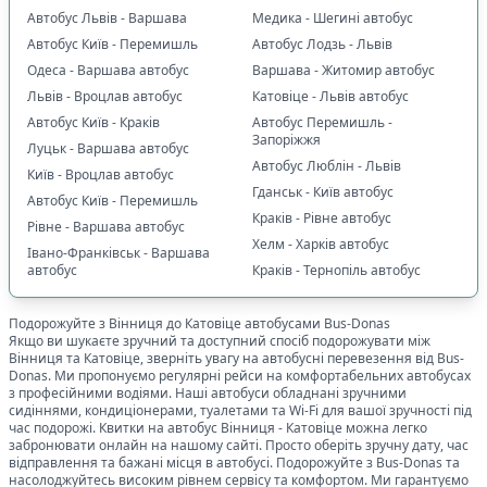
Автобус Львів - Варшава
Медика - Шегині автобус
Автобус Київ - Перемишль
Автобус Лодзь - Львів
Одеса - Варшава автобус
Варшава - Житомир автобус
Львів - Вроцлав автобус
Катовіце - Львів автобус
Автобус Київ - Краків
Автобус Перемишль -
Запоріжжя
Луцьк - Варшава автобус
Автобус Люблін - Львів
Київ - Вроцлав автобус
Гданськ - Київ автобус
Автобус Київ - Перемишль
Краків - Рівне автобус
Рівне - Варшава автобус
Хелм - Харків автобус
Івано-Франківськ - Варшава
автобус
Краків - Тернопіль автобус
Подорожуйте з
Вінниця
до
Катовіце
автобусами Bus-Donas
Якщо ви шукаєте зручний та доступний спосіб подорожувати між
Вінниця
та
Катовіце
, зверніть увагу на автобусні перевезення від Bus-
Donas. Ми пропонуємо регулярні рейси на комфортабельних автобусах
з професійними водіями. Наші автобуси обладнані зручними
сидіннями, кондиціонерами, туалетами та Wi-Fi для вашої зручності під
час подорожі. Квитки на автобус
Вінниця
-
Катовіце
можна легко
забронювати онлайн на нашому сайті. Просто оберіть зручну дату, час
відправлення та бажані місця в автобусі. Подорожуйте з Bus-Donas та
насолоджуйтесь високим рівнем сервісу та комфортом. Ми гарантуємо