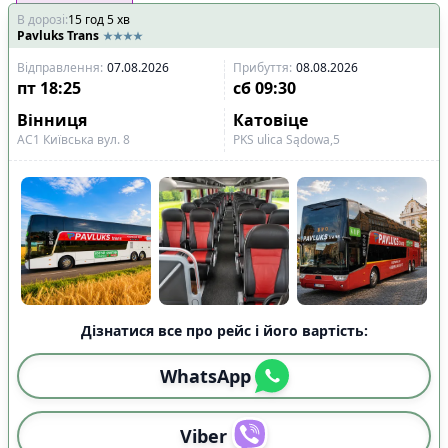
В дорозі
:
15
год
5
хв
Pavluks Trans
Відправлення
:
07.08.2026
Прибуття
:
08.08.2026
пт
18:25
сб
09:30
Вінниця
Катовіце
АС1 Київська вул. 8
PKS ulіca Sądowa,5
Дізнатися все про рейс і його вартість:
WhatsApp
Viber