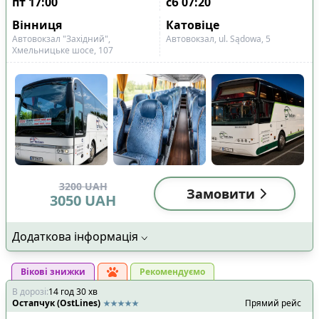
пт
17:00
сб
07:20
Вінниця
Катовіце
Автовокзал "Західний",
Автовокзал, ul. Sądowa, 5
Хмельницьке шосе, 107
3200
UAH
Замовити
3050
UAH
Додаткова інформація
Вікові знижки
Рекомендуємо
В дорозі
:
14
год
30
хв
Остапчук (OstLines)
Прямий рейс