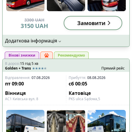
3300
UAH
Замовити
3150
UAH
Додаткова інформація
Вікові знижки
Рекомендуємо
В дорозі
:
15
год
5
хв
Golden + Trans
Прямий рейс
Відправлення
:
07.08.2026
Прибуття
:
08.08.2026
пт
09:00
сб
00:05
Вінниця
Катовіце
АС1 Київська вул. 8
PKS ulіca Sądowa,5