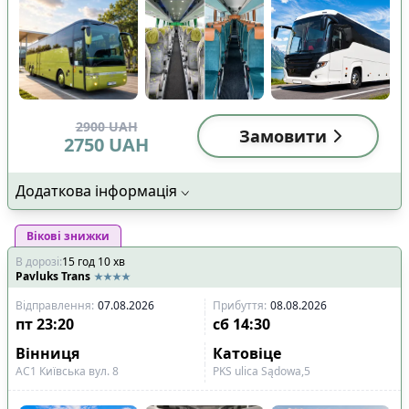
2900
UAH
Замовити
2750
UAH
Додаткова інформація
Вікові знижки
В дорозі
:
15
год
10
хв
Pavluks Trans
Відправлення
:
07.08.2026
Прибуття
:
08.08.2026
пт
23:20
сб
14:30
Вінниця
Катовіце
АС1 Київська вул. 8
PKS ulіca Sądowa,5