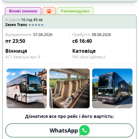
Вікові знижки
Рекомендуємо
В дорозі
:
16
год
49
хв
Zesen Trans
Відправлення
:
07.08.2026
Прибуття
:
08.08.2026
пт
23:50
сб
16:40
Вінниця
Катовіце
АС1 Київська вул. 8
PKS ulіca Sądowa,5
Дізнатися все про рейс і його вартість:
WhatsApp