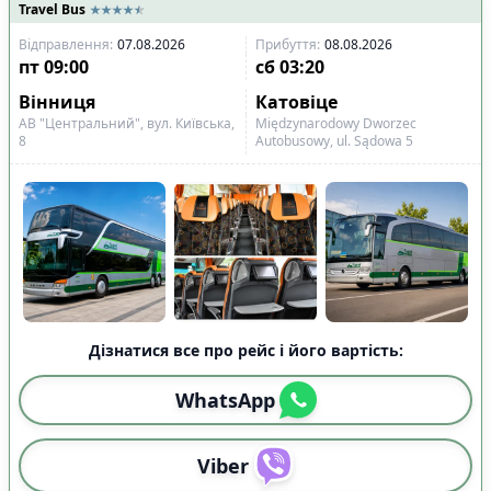
Travel Bus
Відправлення
:
07.08.2026
Прибуття
:
08.08.2026
пт
09:00
сб
03:20
Вінниця
Катовіце
АВ "Центральний", вул. Київська,
Międzynarodowy Dworzec
8
Autobusowy, ul. Sądowa 5
Дізнатися все про рейс і його вартість:
WhatsApp
Viber