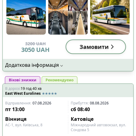
3200
UAH
Замовити
3050
UAH
Додаткова інформація
Вікові знижки
Рекомендуємо
В дорозі
:
19
год
40
хв
East West Eurolines
Відправлення
:
07.08.2026
Прибуття
:
08.08.2026
пт
13:00
сб
08:40
Вінниця
Катовіце
АС-1, вул. Київська, 8
Міжнародний автовокзал, вул.
Сондова 5