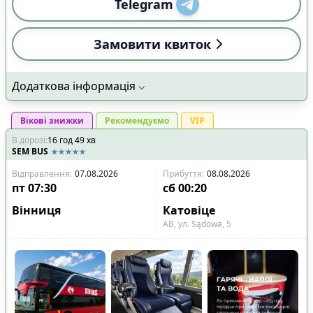
Telegram
Замовити квиток
Додаткова інформація
Вікові знижки
Рекомендуємо
VIP
В дорозі
:
16
год
49
хв
SEM BUS
Відправлення
:
07.08.2026
Прибуття
:
08.08.2026
пт
07:30
сб
00:20
Вінниця
Катовіце
АВ, ул. Sądowa, 5