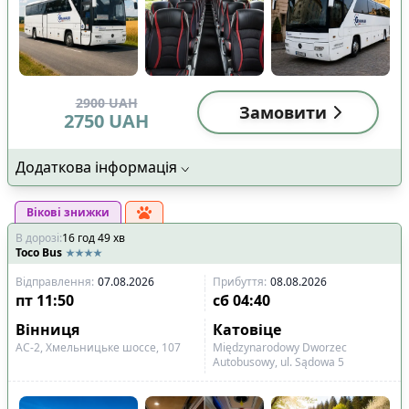
2900
UAH
Замовити
2750
UAH
Додаткова інформація
Вікові знижки
В дорозі
:
16
год
49
хв
Toco Bus
Відправлення
:
07.08.2026
Прибуття
:
08.08.2026
пт
11:50
сб
04:40
Вінниця
Катовіце
АС-2, Хмельницьке шоссе, 107
Międzynarodowy Dworzec
Autobusowy, ul. Sądowa 5