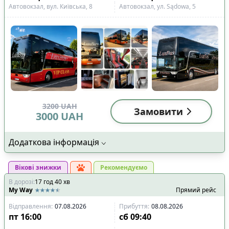
Автовокзал, вул. Київська, 8
Автовокзал, ул. Sądowa, 5
3200
UAH
Замовити
3000
UAH
Додаткова інформація
Вікові знижки
Рекомендуємо
В дорозі
:
17
год
40
хв
My Way
Прямий рейс
Відправлення
:
07.08.2026
Прибуття
:
08.08.2026
пт
16:00
сб
09:40