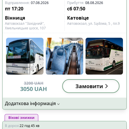
Відправлення
:
07.08.2026
Прибуття
:
08.08.2026
пт
17:20
сб
07:50
Вінниця
Катовіце
Автовокзал "Західний",
Автовокзал, ул. Sądowa, 5 , пл.9
Хмельницьке шосе, 107
3200
UAH
Замовити
3050
UAH
Додаткова інформація
Вікові знижки
В дорозі
:
22
год
45
хв