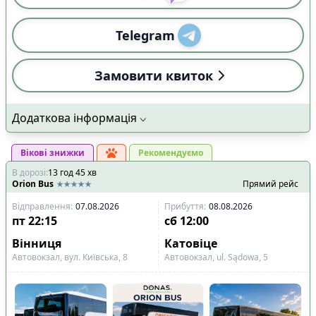
Telegram
Замовити квиток
Додаткова інформація
Вікові знижки
Рекомендуємо
В дорозі
:
13
год
45
хв
Orion Bus
Прямий рейс
Відправлення
:
07.08.2026
Прибуття
:
08.08.2026
пт
22:15
сб
12:00
Вінниця
Катовіце
Автовокзал, вул. Київська, 8
Автовокзал, ul. Sądowa, 5