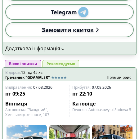
Telegram
Замовити квиток
Додаткова інформація
Вікові знижки
Рекомендуємо
В дорозі
:
12
год
45
хв
Гречанюк "GDAMALER"
Прямий рейс
Відправлення
:
07.08.2026
Прибуття
:
07.08.2026
пт
09:25
пт
22:10
Вінниця
Катовіце
Автовокзал "Західний",
Dworzec Autobusowy ul.Sadowa 5
Хмельницьке шосе, 107