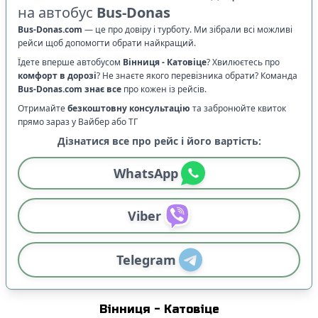
на автобус
Bus-Donas
Bus-Donas.com
—
це про довіру і турботу. Ми зібрали всі можливі
рейси щоб допомогти обрати найкращий.
Їдете вперше автобусом
Вінниця
-
Катовіце
? Хвилюєтесь про
комфорт в дорозі
?
Не знаєте якого перевізника обрати? Команда
Bus-Donas.com
знає все
про кожен із рейсів.
Отримайте
безкоштовну консультацію
та забронюйте квиток
прямо зараз у Вайбер або ТГ
Дізнатися все про рейс і його вартість:
WhatsApp
Viber
Telegram
Вінниця
-
Катовіце