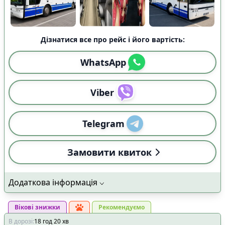
Дізнатися все про рейс і його вартість:
WhatsApp
Viber
Telegram
Замовити квиток
Додаткова інформація
Вікові знижки
Рекомендуємо
В дорозі
:
18
год
20
хв