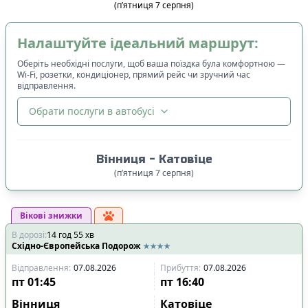
(
п’ятниця
7
серпня
)
Налаштуйте ідеальний маршрут:
Оберіть необхідні послуги, щоб ваша поїздка була комфортною —
Wi-Fi, розетки, кондиціонер, прямий рейс чи зручний час
відправлення.
Обрати послуги в автобусі
🔀
Сортування
:
Вінниця
-
Катовіце
Ціна квитка
:
(
п’ятниця
7
серпня
)
Спочатку дешевші
Вікові знижки
Час відправлення
:
В дорозі
:
14
Спочатку ранні
год
55
хв
Східно-Європейська Подорож
Спочатку вечірні
Відправлення
:
07.08.2026
Прибуття
:
07.08.2026
Час прибуття
:
пт
01:45
пт
16:40
Спочатку ранні
Вінниця
Катовіце