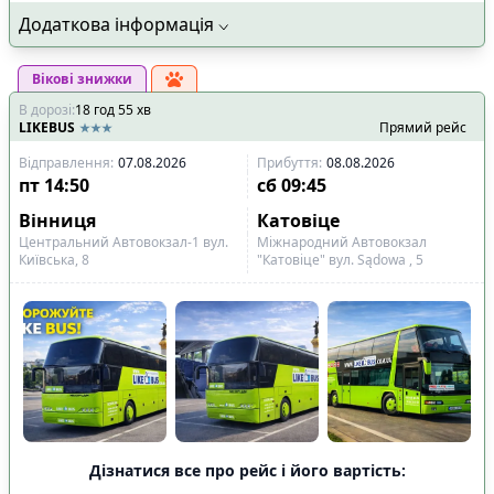
Додаткова інформація
Вікові знижки
В дорозі
:
18
год
55
хв
LIKEBUS
Прямий рейс
Відправлення
:
07.08.2026
Прибуття
:
08.08.2026
пт
14:50
сб
09:45
Вінниця
Катовіце
Центральний Автовокзал-1 вул.
Міжнародний Автовокзал
Київська, 8
"Катовіце" вул. Sądowa , 5
Дізнатися все про рейс і його вартість: