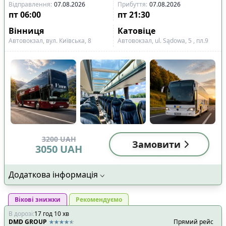
Показано всі
22
Відправлення
:
07.08.2026
Прибуття
:
07.08.2026
Скинути
Застосувати
рейси
пт
06:00
пт
21:30
Вінниця
Катовіце
Автовокзал, вул. Київська, 8
Автовокзал, ul. Sądowa, 5 , пл.9
3200
UAH
Замовити
3050
UAH
Додаткова інформація
Вікові знижки
Рекомендуємо
В дорозі
:
17
год
10
хв
DMD GROUP
Прямий рейс