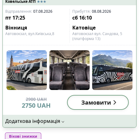
Ковельське АТП
Відправлення
:
07.08.2026
Прибуття
:
08.08.2026
пт
17:25
сб
16:10
Вінниця
Катовіце
Автовокзал, вул.Київська,8
Автовокзал вул. Сандова, 5
(платформа 13)
2900
UAH
Замовити
2750
UAH
Додаткова інформація
Вікові знижки