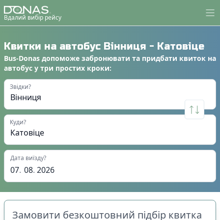
Вдалий вибір рейсу
Квитки на автобус
Вінниця
-
Катовіце
Bus-Donas
допоможе
забронювати
та
придбати квиток на
автобус
у
три простих кроки
:
Звідки?
Куди?
Дата виїзду?
07
.
08
.
2026
Замовити безкоштовний підбір квитка