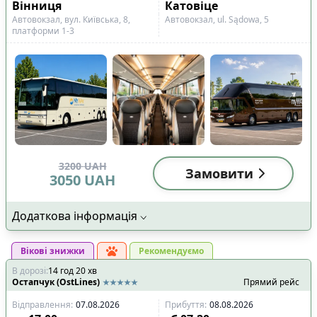
Вінниця
Катовіце
Автовокзал, вул. Київська, 8,
Автовокзал, ul. Sądowa, 5
платформи 1-3
3200
UAH
Замовити
3050
UAH
Додаткова інформація
Вікові знижки
Рекомендуємо
В дорозі
:
14
год
20
хв
Остапчук (OstLines)
Прямий рейс
Відправлення
:
07.08.2026
Прибуття
:
08.08.2026