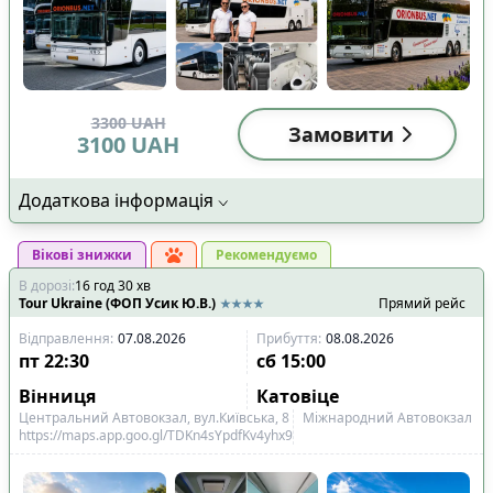
3300
UAH
Замовити
3100
UAH
Додаткова інформація
Вікові знижки
Рекомендуємо
В дорозі
:
16
год
30
хв
Tour Ukraine (ФОП Усик Ю.В.)
Прямий рейс
Відправлення
:
07.08.2026
Прибуття
:
08.08.2026
пт
22:30
сб
15:00
Вінниця
Катовіце
Центральний Автовокзал, вул.Київська, 8
Міжнародний Автовокзал
https://maps.app.goo.gl/TDKn4sYpdfKv4yhx9