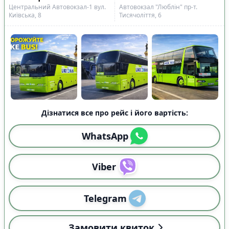
Центральний Автовокзал-1 вул.
Автовокзал "Люблін" пр-т.
Київська, 8
Тисячоліття, 6
Дізнатися все про рейс і його вартість:
WhatsApp
Viber
Telegram
Замовити квиток