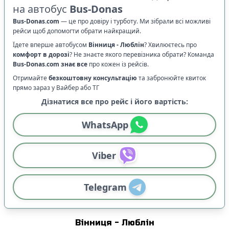
на автобус
Bus-Donas
Bus-Donas.com
—
це про довіру і турботу. Ми зібрали всі можливі
рейси щоб допомогти обрати найкращий.
Їдете вперше автобусом
Вінниця
-
Люблін
? Хвилюєтесь про
комфорт в дорозі
?
Не знаєте якого перевізника обрати? Команда
Bus-Donas.com
знає все
про кожен із рейсів.
Отримайте
безкоштовну консультацію
та забронюйте квиток
прямо зараз у Вайбер або ТГ
Дізнатися все про рейс і його вартість:
WhatsApp
Viber
Telegram
Вінниця
-
Люблін