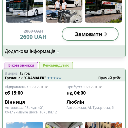
2800
UAH
Замовити
2600
UAH
Додаткова інформація
Вікові знижки
Рекомендуємо
В дорозі
:
13
год
Гречанюк "GDAMALER"
Прямий рейс
Відправлення
:
08.08.2026
Прибуття
:
09.08.2026
сб
15:00
нд
04:00
Вінниця
Люблін
Автовокзал "Західний",
Автовокзал, Al. Tysiąclecia, 6
Хмельницьке шосе, 107 , пл.12