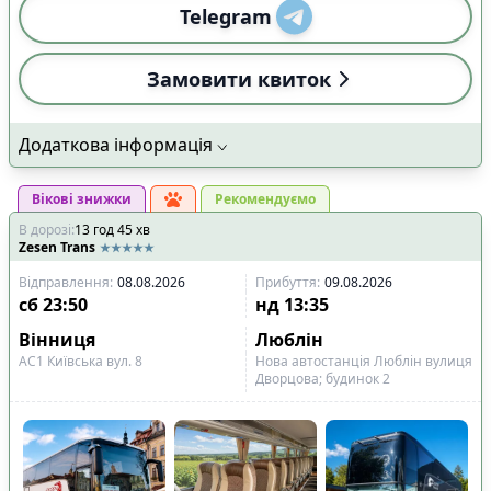
Telegram
Замовити квиток
Додаткова інформація
Вікові знижки
Рекомендуємо
В дорозі
:
13
год
45
хв
Zesen Trans
Відправлення
:
08.08.2026
Прибуття
:
09.08.2026
сб
23:50
нд
13:35
Вінниця
Люблін
АС1 Київська вул. 8
Нова автостанція Люблін вулиця
Дворцова; будинок 2