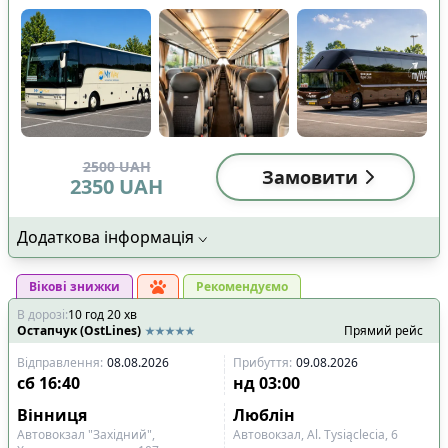
2500
UAH
Замовити
2350
UAH
Додаткова інформація
Вікові знижки
Рекомендуємо
В дорозі
:
10
год
20
хв
Остапчук (OstLines)
Прямий рейс
Відправлення
:
08.08.2026
Прибуття
:
09.08.2026
сб
16:40
нд
03:00
Вінниця
Люблін
Автовокзал "Західний",
Автовокзал, Al. Tysiąclecia, 6