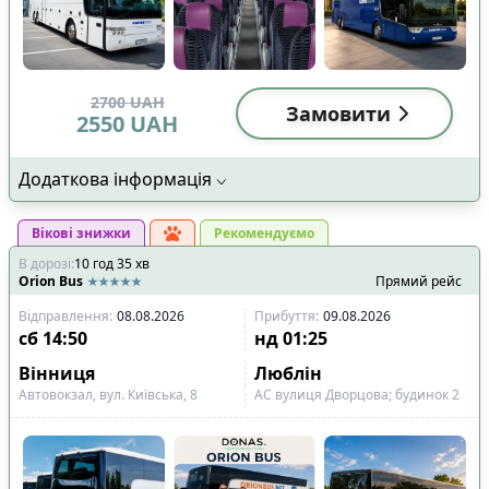
2700
UAH
Замовити
2550
UAH
Додаткова інформація
Вікові знижки
Рекомендуємо
В дорозі
:
10
год
35
хв
Orion Bus
Прямий рейс
Відправлення
:
08.08.2026
Прибуття
:
09.08.2026
сб
14:50
нд
01:25
Вінниця
Люблін
Автовокзал, вул. Київська, 8
АС вулиця Дворцова; будинок 2