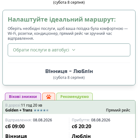
(
субота
8
серпня
)
Налаштуйте ідеальний маршрут:
Оберіть необхідні послуги, щоб ваша поїздка була комфортною —
Wi-Fi, розетки, кондиціонер, прямий рейс чи зручний час
відправлення.
Обрати послуги в автобусі
🔀
Сортування
:
Вінниця
-
Люблін
Ціна квитка
:
(
субота
8
серпня
)
Спочатку дешевші
Вікові знижки
Час відправлення
:
Рекомендуємо
В дорозі
:
11
Спочатку ранні
год
20
хв
Golden + Trans
Прямий рейс
Спочатку вечірні
Відправлення
:
08.08.2026
Прибуття
:
08.08.2026
Час прибуття
:
сб
09:00
сб
20:20
Спочатку ранні
Вінниця
Люблін