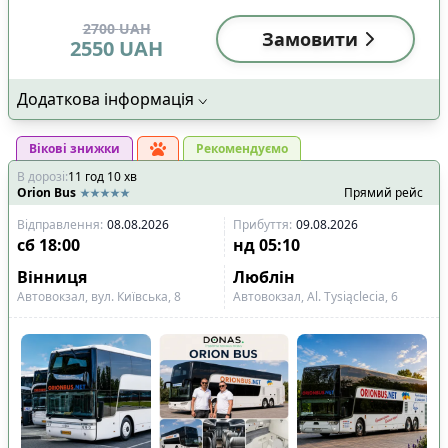
2700
UAH
Замовити
2550
UAH
Додаткова інформація
Вікові знижки
Рекомендуємо
В дорозі
:
11
год
10
хв
Orion Bus
Прямий рейс
Відправлення
:
08.08.2026
Прибуття
:
09.08.2026
сб
18:00
нд
05:10
Вінниця
Люблін
Автовокзал, вул. Київська, 8
Автовокзал, Al. Tysiąclecia, 6