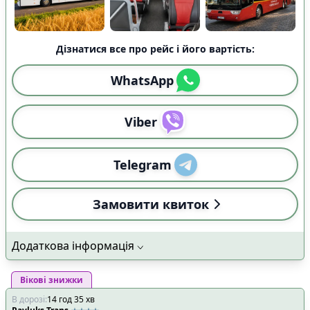
Дізнатися все про рейс і його вартість:
WhatsApp
Viber
Telegram
Замовити квиток
Додаткова інформація
Вікові знижки
В дорозі
:
14
год
35
хв