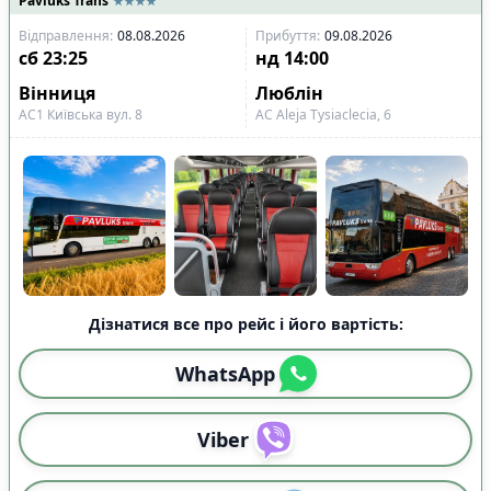
Pavluks Trans
Відправлення
:
08.08.2026
Прибуття
:
09.08.2026
сб
23:25
нд
14:00
Вінниця
Люблін
АС1 Київська вул. 8
АС Aleja Tysiaclecia, 6
Дізнатися все про рейс і його вартість:
WhatsApp
Viber