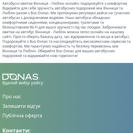
Автобусні квитки
Вінниця
-
Люблін
онлайн: подорожуйте з комфортом
Відкрийте для себе зручність автобусних подорожей між
Вінниця
та
Люблін
разом з Bus-Donas. Ми пропонуємо регулярні рейси на сучасних
автобусах з досвідченими водіями. Наші автобуси обладнані
комфортними сидіннями, кондиціонерами, туалетами та
безкоштовним Wi-Fi для вашої зручності під час поїздки. Забронювати
квитки на автобус
Вінниця
-
Люблін
можна легко онлайн на нашому
сайті. Просто оберіть бажану дату, час відправлення та місця в автобусі.
Подорожуйте з Bus-Donas та насолоджуйтесь високоякісним сервісом та
комфортом. Ми гарантуємо надійність та безпеку перевезень між
Вінниця
та
Люблін
. Обирайте Bus-Donas для ваших автобусних
подорожей та відкривайте нові горизонти!
Вдалий вибір рейсу
Про нас
Залишити відгук
Публічна оферта
Контакти: