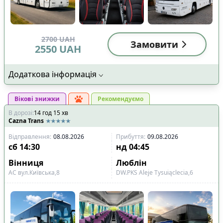
2700
UAH
Замовити
2550
UAH
Додаткова інформація
Вікові знижки
Рекомендуємо
В дорозі
:
14
год
15
хв
Cazna Trans
Відправлення
:
08.08.2026
Прибуття
:
09.08.2026
сб
14:30
нд
04:45
Вінниця
Люблін
АС вул.Київська,8
DW.PKS Aleje Tysuiąclecia,6