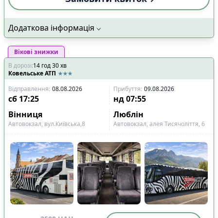
Додаткова інформація
Вікові знижки
В дорозі
:
14
год
30
хв
Ковельське АТП
Відправлення
:
08.08.2026
Прибуття
:
09.08.2026
сб
17:25
нд
07:55
Вінниця
Люблін
Автовокзал, вул.Київська,8
Автовокзал, алея Тисячоліття, 6