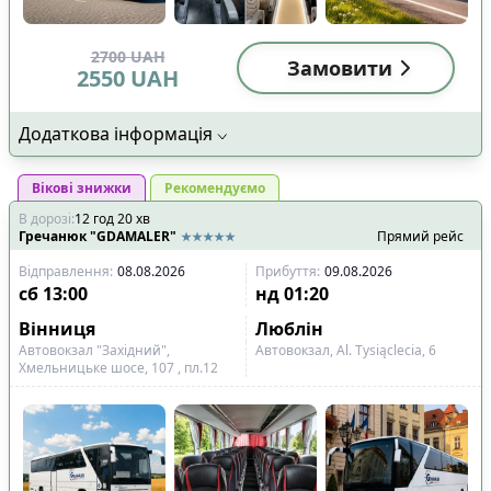
2700
UAH
Замовити
2550
UAH
Додаткова інформація
Вікові знижки
Рекомендуємо
В дорозі
:
12
год
20
хв
Гречанюк "GDAMALER"
Прямий рейс
Відправлення
:
08.08.2026
Прибуття
:
09.08.2026
сб
13:00
нд
01:20
Вінниця
Люблін
Автовокзал "Західний",
Автовокзал, Al. Tysiąclecia, 6
Хмельницьке шосе, 107 , пл.12