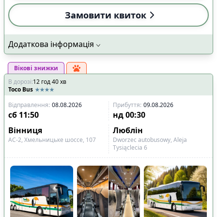
Замовити квиток
Додаткова інформація
Вікові знижки
В дорозі
:
12
год
40
хв
Toco Bus
Відправлення
:
08.08.2026
Прибуття
:
09.08.2026
сб
11:50
нд
00:30
Вінниця
Люблін
АС-2, Хмельницьке шоссе, 107
Dworzec autobusowy, Aleja
Tysiąclecia 6