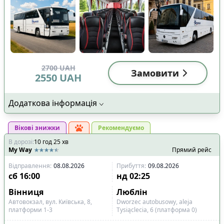
2700
UAH
Замовити
2550
UAH
Додаткова інформація
Вікові знижки
Рекомендуємо
В дорозі
:
10
год
25
хв
My Way
Прямий рейс
Відправлення
:
08.08.2026
Прибуття
:
09.08.2026
сб
16:00
нд
02:25
Вінниця
Люблін
Автовокзал, вул. Київська, 8,
Dworzec autobusowy, aleja
платформи 1-3
Tysiąclecia, 6 (платформа 0)