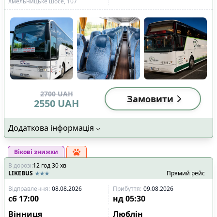
Хмельницьке шосе, 107
2700
UAH
Замовити
2550
UAH
Додаткова інформація
Вікові знижки
В дорозі
:
12
год
30
хв
LIKEBUS
Прямий рейс
Відправлення
:
08.08.2026
Прибуття
:
09.08.2026
сб
17:00
нд
05:30
Вінниця
Люблін