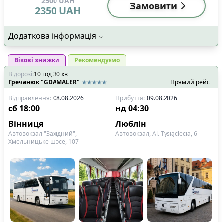
2500
UAH
Замовити
2350
UAH
Додаткова інформація
Вікові знижки
Рекомендуємо
В дорозі
:
10
год
30
хв
Гречанюк "GDAMALER"
Прямий рейс
Відправлення
:
08.08.2026
Прибуття
:
09.08.2026
сб
18:00
нд
04:30
Вінниця
Люблін
Автовокзал "Західний",
Автовокзал, Al. Tysiąclecia, 6
Хмельницьке шосе, 107