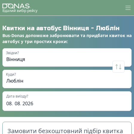
Вдалий вибір рейсу
Квитки на автобус
Вінниця
-
Люблін
Bus-Donas
допоможе
забронювати
та
придбати квиток на
автобус
у
три простих кроки
:
Звідки?
Куди?
Дата виїзду?
08
.
08
.
2026
Замовити безкоштовний підбір квитка