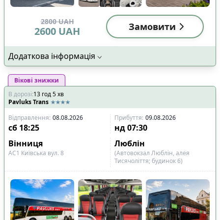
2800
UAH
Замовити
2600
UAH
Додаткова інформація
Вікові знижки
В дорозі
:
13
год
5
хв
Pavluks Trans
Відправлення
:
08.08.2026
Прибуття
:
09.08.2026
сб
18:25
нд
07:30
Вінниця
Люблін
АС1 Київська вул. 8
(Автовокзал Люблін, алея
Тисячоліття; будинок 6)