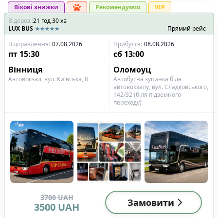
Вікові знижки
Рекомендуємо
VIP
В дорозі
:
21
год
30
хв
LUX BUS
Прямий рейс
Відправлення
:
07.08.2026
Прибуття
:
08.08.2026
пт
15:30
сб
13:00
Вінниця
Оломоуц
Автовокзал, вул. Київська, 8
Автобусна зупинка біля
автовокзалу, вул. Сладковського,
142/32 (біля підземного
переходу)
3700
UAH
Замовити
3500
UAH