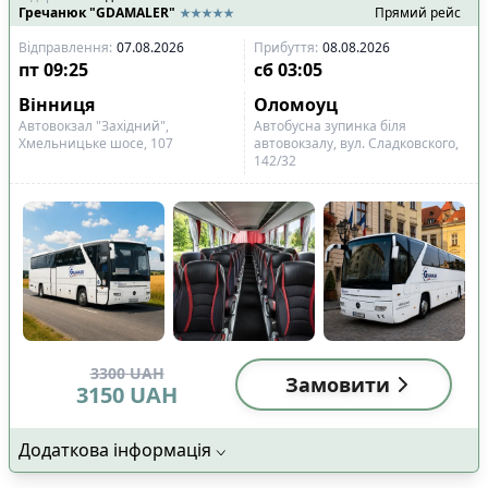
Гречанюк "GDAMALER"
Прямий рейс
Відправлення
:
07.08.2026
Прибуття
:
08.08.2026
пт
09:25
сб
03:05
Вінниця
Оломоуц
Автовокзал "Західний",
Автобусна зупинка біля
Хмельницьке шосе, 107
автовокзалу, вул. Сладковского,
142/32
3300
UAH
Замовити
3150
UAH
Додаткова інформація