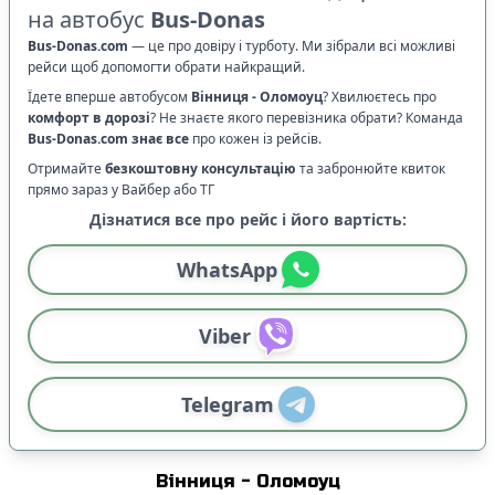
на автобус
Bus-Donas
Bus-Donas.com
—
це про довіру і турботу. Ми зібрали всі можливі
рейси щоб допомогти обрати найкращий.
Їдете вперше автобусом
Вінниця
-
Оломоуц
? Хвилюєтесь про
комфорт в дорозі
?
Не знаєте якого перевізника обрати? Команда
Bus-Donas.com
знає все
про кожен із рейсів.
Отримайте
безкоштовну консультацію
та забронюйте квиток
прямо зараз у Вайбер або ТГ
Дізнатися все про рейс і його вартість:
WhatsApp
Viber
Telegram
Вінниця
-
Оломоуц