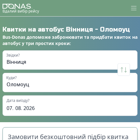
Вдалий вибір рейсу
Квитки на автобус
Вінниця
-
Оломоуц
Bus-Donas
допоможе
забронювати
та
придбати квиток на
автобус
у
три простих кроки
:
Звідки?
Куди?
Дата виїзду?
07
.
08
.
2026
Замовити безкоштовний підбір квитка