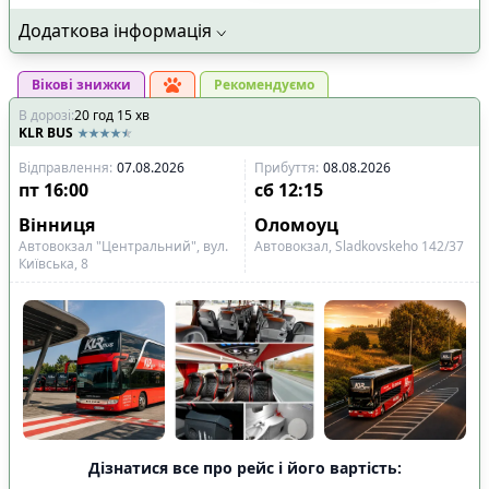
Додаткова інформація
Вікові знижки
Рекомендуємо
В дорозі
:
20
год
15
хв
KLR BUS
Відправлення
:
07.08.2026
Прибуття
:
08.08.2026
пт
16:00
сб
12:15
Вінниця
Оломоуц
Автовокзал "Центральний", вул.
Автовокзал, Sladkovskeho 142/37
Київська, 8
Дізнатися все про рейс і його вартість: