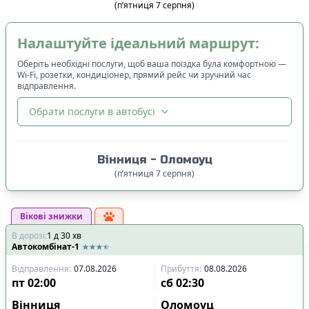
(
п’ятниця
7
серпня
)
Налаштуйте ідеальний маршрут:
Оберіть необхідні послуги, щоб ваша поїздка була комфортною —
Wi-Fi, розетки, кондиціонер, прямий рейс чи зручний час
відправлення.
Обрати послуги в автобусі
🔀
Сортування
:
Вінниця
-
Оломоуц
Ціна квитка
:
(
п’ятниця
7
серпня
)
Спочатку дешевші
Вікові знижки
Час відправлення
:
В дорозі
:
1
Спочатку ранні
д
30
хв
Автокомбінат-1
Спочатку вечірні
Відправлення
:
07.08.2026
Прибуття
:
08.08.2026
Час прибуття
:
пт
02:00
сб
02:30
Спочатку ранні
Вінниця
Оломоуц