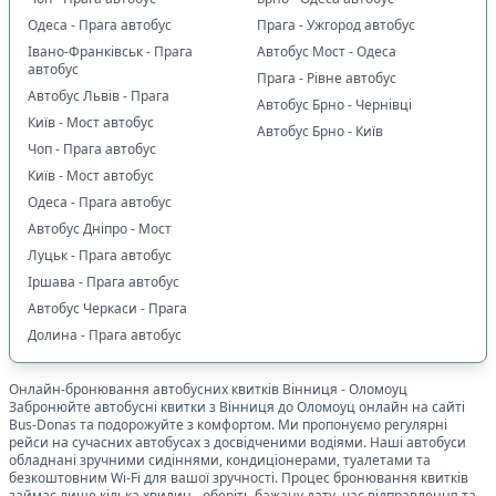
Одеса - Прага автобус
Прага - Ужгород автобус
Івано-Франківськ - Прага
Автобус Мост - Одеса
автобус
Прага - Рівне автобус
Автобус Львів - Прага
Автобус Брно - Чернівці
Київ - Мост автобус
Автобус Брно - Київ
Чоп - Прага автобус
Київ - Мост автобус
Одеса - Прага автобус
Автобус Дніпро - Мост
Луцьк - Прага автобус
Іршава - Прага автобус
Автобус Черкаси - Прага
Долина - Прага автобус
Онлайн-бронювання автобусних квитків
Вінниця
-
Оломоуц
Забронюйте автобусні квитки з
Вінниця
до
Оломоуц
онлайн на сайті
Bus-Donas та подорожуйте з комфортом. Ми пропонуємо регулярні
рейси на сучасних автобусах з досвідченими водіями. Наші автобуси
обладнані зручними сидіннями, кондиціонерами, туалетами та
безкоштовним Wi-Fi для вашої зручності. Процес бронювання квитків
займає лише кілька хвилин - оберіть бажану дату, час відправлення та