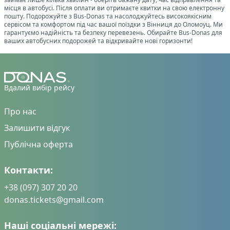
місця в автобусі. Після оплати ви отримаєте квитки на свою електронну
пошту. Подорожуйте з Bus-Donas та насолоджуйтесь високоякісним
сервісом та комфортом під час вашої поїздки з
Вінниця
до
Оломоуц
. Ми
гарантуємо надійність та безпеку перевезень. Обирайте Bus-Donas для
ваших автобусних подорожей та відкривайте нові горизонти!
Вдалий вибір рейсу
Про нас
Залишити відгук
Публічна оферта
Контакти:
+38 (097) 307 20 20
donas.tickets@gmail.com
Наші соціальні мережі: