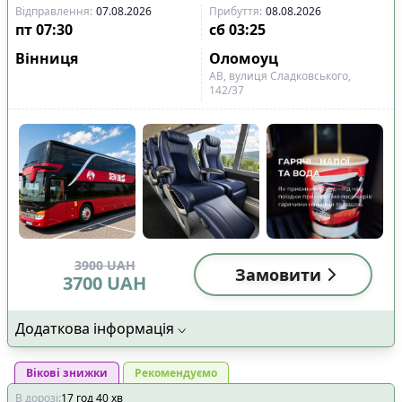
Показано всі
6
Скинути
Застосувати
Відправлення
:
07.08.2026
Прибуття
:
08.08.2026
рейси
пт
07:30
сб
03:25
Вінниця
Оломоуц
АВ, вулиця Сладковського,
142/37
3900
UAH
Замовити
3700
UAH
Додаткова інформація
Вікові знижки
Рекомендуємо
В дорозі
:
17
год
40
хв