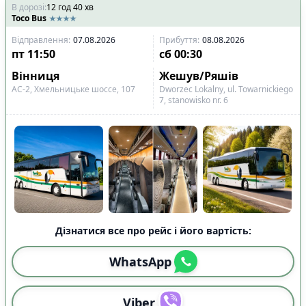
В дорозі
:
12
год
40
хв
Toco Bus
Відправлення
:
07.08.2026
Прибуття
:
08.08.2026
пт
11:50
сб
00:30
Вінниця
Жешув/Ряшів
АС-2, Хмельницьке шоссе, 107
Dworzec Lokalny, ul. Towarnickiego
7, stanowisko nr. 6
Дізнатися все про рейс і його вартість:
WhatsApp
Viber