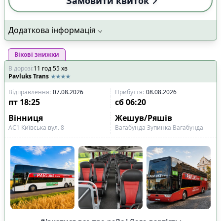
Замовити квиток
Додаткова інформація
Вікові знижки
В дорозі
:
11
год
55
хв
Pavluks Trans
Відправлення
:
07.08.2026
Прибуття
:
08.08.2026
пт
18:25
сб
06:20
Вінниця
Жешув/Ряшів
АС1 Київська вул. 8
Вагабунда Зупинка Вагабунда