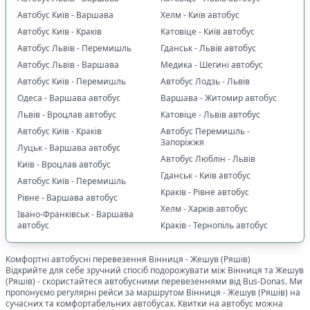
Автобус Київ - Варшава
Хелм - Київ автобус
Автобус Київ - Краків
Катовіце - Київ автобус
Автобус Львів - Перемишль
Гданськ - Львів автобус
Автобус Львів - Варшава
Медика - Шегині автобус
Автобус Київ - Перемишль
Автобус Лодзь - Львів
Одеса - Варшава автобус
Варшава - Житомир автобус
Львів - Вроцлав автобус
Катовіце - Львів автобус
Автобус Київ - Краків
Автобус Перемишль -
Запоріжжя
Луцьк - Варшава автобус
Автобус Люблін - Львів
Київ - Вроцлав автобус
Гданськ - Київ автобус
Автобус Київ - Перемишль
Краків - Рівне автобус
Рівне - Варшава автобус
Хелм - Харків автобус
Івано-Франківськ - Варшава
автобус
Краків - Тернопіль автобус
Комфортні автобусні перевезення
Вінниця
-
Жешув (Ряшів)
Відкрийте для себе зручний спосіб подорожувати між
Вінниця
та
Жешув
(Ряшів)
- скористайтеся автобусними перевезеннями від Bus-Donas. Ми
пропонуємо регулярні рейси за маршрутом
Вінниця
-
Жешув (Ряшів)
на
сучасних та комфортабельних автобусах. Квитки на автобус можна