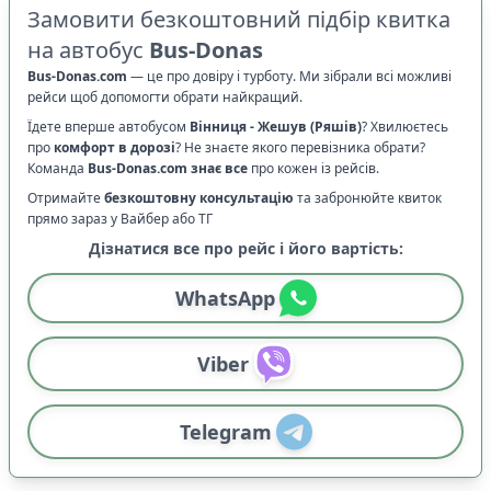
Замовити безкоштовний підбір квитка
на автобус
Bus-Donas
Bus-Donas.com
—
це про довіру і турботу. Ми зібрали всі можливі
рейси щоб допомогти обрати найкращий.
Їдете вперше автобусом
Вінниця
-
Жешув (Ряшів)
? Хвилюєтесь
про
комфорт в дорозі
?
Не знаєте якого перевізника обрати?
Команда
Bus-Donas.com
знає все
про кожен із рейсів.
Отримайте
безкоштовну консультацію
та забронюйте квиток
прямо зараз у Вайбер або ТГ
Дізнатися все про рейс і його вартість:
WhatsApp
Viber
Telegram