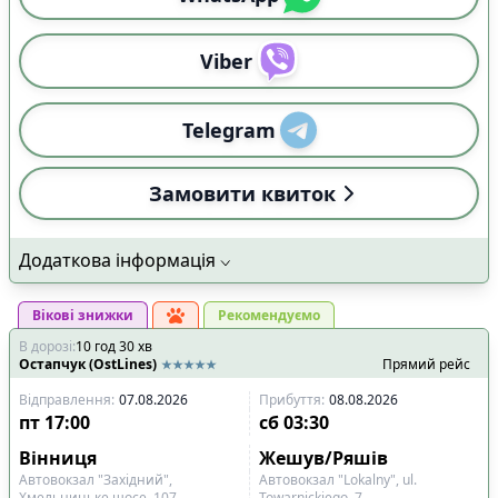
Viber
Telegram
Замовити квиток
Додаткова інформація
Вікові знижки
Рекомендуємо
В дорозі
:
10
год
30
хв
Остапчук (OstLines)
Прямий рейс
Відправлення
:
07.08.2026
Прибуття
:
08.08.2026
пт
17:00
сб
03:30
Вінниця
Жешув/Ряшів
Автовокзал "Західний",
Автовокзал "Lokalny", ul.
Хмельницьке шосе, 107
Towarnickiego, 7