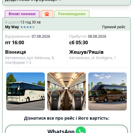
Вікові знижки
Рекомендуємо
В дорозі
:
13
год
30
хв
My Way
Прямий рейс
Відправлення
:
07.08.2026
Прибуття
:
08.08.2026
пт
16:00
сб
05:30
Вінниця
Жешув/Ряшів
Автовокзал, вул. Київська, 8,
Автовокзал, ul. Grottgera, 1
платформи 1-3
Дізнатися все про рейс і його вартість:
WhatsApp