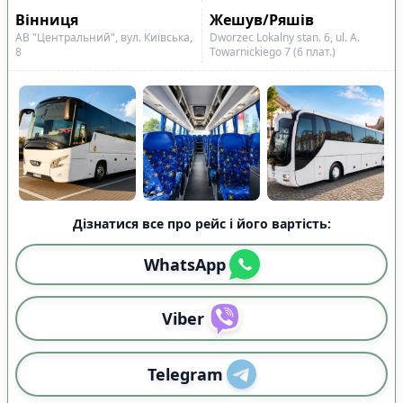
Спочатку ранні
Вінниця
Жешув/Ряшів
Спочатку вечірні
АВ "Центральний", вул. Київська,
Dworzec Lokalny stan. 6, ul. A.
8
Towarnickiego 7 (6 плат.)
Тривалість подорожі
:
Від меншої до більшої
Від більшої до меншої
🕒
Час відправлення
:
🌅
Зранку (05:00-11:59)
4
☀️
Вдень (12:00-17:59)
6
Дізнатися все про рейс і його вартість:
🌆
Ввечері (18:00-22:59)
1
🌙
Вночі (23:00-04:59)
4
WhatsApp
🛬
Час прибуття
:
Viber
🌅
Зранку (05:00-11:59)
6
☀️
Вдень (12:00-17:59)
2
🌆
Ввечері (18:00-22:59)
3
Telegram
🌙
Вночі (23:00-04:59)
4