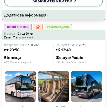
Замовити квиток
Додаткова інформація
Вікові знижки
Рекомендуємо
В дорозі
:
12
год
50
хв
Zesen Trans
Відправлення
:
07.08.2026
Прибуття
:
08.08.2026
пт
23:50
сб
12:40
Вінниця
Жешув/Ряшів
АС1 Київська вул. 8
PKS Artura Grottgera, 1