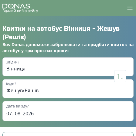
Вдалий вибір рейсу
Квитки на автобус
Вінниця
-
Жешув
(Ряшів)
Bus-Donas
допоможе
забронювати
та
придбати квиток на
автобус
у
три простих кроки
:
Звідки?
Куди?
Дата виїзду?
07
.
08
.
2026