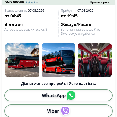
DMD GROUP
Прямий рейс
Показано всі
15
Скинути
Застосувати
Відправлення
:
07.08.2026
Прибуття
:
07.08.2026
рейси
пт
06:45
пт
19:45
Вінниця
Жешув/Ряшів
Автовокзал, вул. Київська, 8
Залізничний вокзал, Plac
Dworcowy, Wagabunda
Дізнатися все про рейс і його вартість:
WhatsApp
Viber