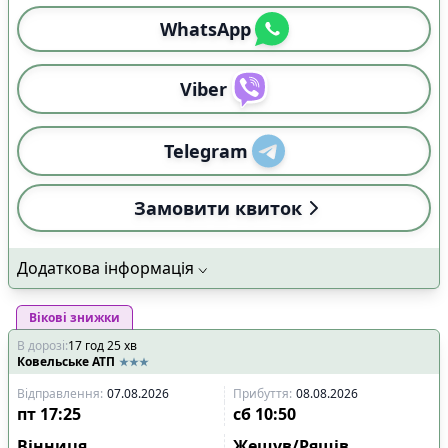
WhatsApp
Viber
Telegram
Замовити квиток
Додаткова інформація
Вікові знижки
В дорозі
:
17
год
25
хв
Ковельське АТП
Відправлення
:
07.08.2026
Прибуття
:
08.08.2026
пт
17:25
сб
10:50
Вінниця
Жешув/Ряшів