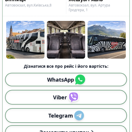
Автовокзал, вул.Київська,8
Автовокзал, вул. Артура
Гродгера, 1
Дізнатися все про рейс і його вартість:
WhatsApp
Viber
Telegram