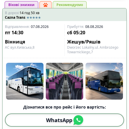
Вікові знижки
Рекомендуємо
В дорозі
:
14
год
50
хв
Cazna Trans
Відправлення
:
07.08.2026
Прибуття
:
08.08.2026
пт
14:30
сб
05:20
Вінниця
Жешув/Ряшів
АС вул.Київська,8
Dworzec Lokalny.ul. Ambrożego
Towarnickiego,7
Дізнатися все про рейс і його вартість:
WhatsApp