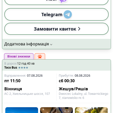
Telegram
Замовити квиток
Додаткова інформація
Вікові знижки
В дорозі
:
12
год
40
хв
Toco Bus
Відправлення
:
07.08.2026
Прибуття
:
08.08.2026
пт
11:50
сб
00:30
Вінниця
Жешув/Ряшів
АС-2, Хмельницьке шоссе, 107
Dworzec Lokalny, ul. Towarnickiego
7, stanowisko nr. 6