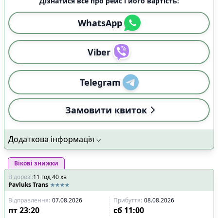
Дізнатися все про рейс і його вартість:
WhatsApp
Viber
Telegram
Замовити квиток
Додаткова інформація
Вікові знижки
В дорозі
:
11
год
40
хв
Pavluks Trans
Відправлення
:
07.08.2026
Прибуття
:
08.08.2026
пт
23:20
сб
11:00