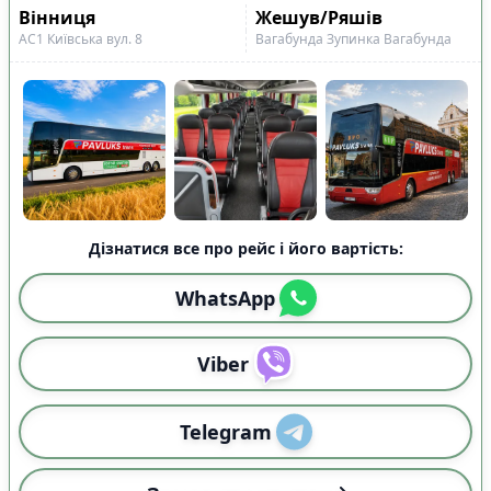
Вінниця
Жешув/Ряшів
АС1 Київська вул. 8
Вагабунда Зупинка Вагабунда
Дізнатися все про рейс і його вартість:
WhatsApp
Viber
Telegram