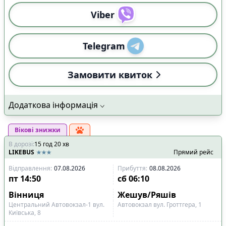
Viber
Telegram
Замовити квиток
Додаткова інформація
Вікові знижки
В дорозі
:
15
год
20
хв
LIKEBUS
Прямий рейс
Відправлення
:
07.08.2026
Прибуття
:
08.08.2026
пт
14:50
сб
06:10
Вінниця
Жешув/Ряшів
Центральний Автовокзал-1 вул.
Автовокзал вул. Гроттгера, 1
Київська, 8