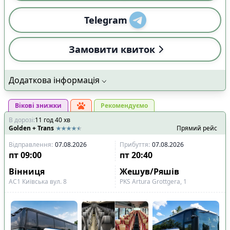
Telegram
Замовити квиток
Додаткова інформація
Вікові знижки
Рекомендуємо
В дорозі
:
11
год
40
хв
Golden + Trans
Прямий рейс
Відправлення
:
07.08.2026
Прибуття
:
07.08.2026
пт
09:00
пт
20:40
Вінниця
Жешув/Ряшів
АС1 Київська вул. 8
PKS Artura Grottgera, 1