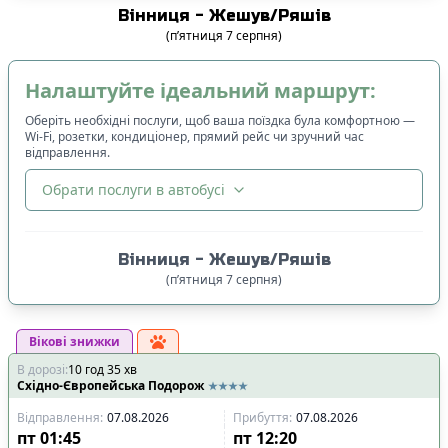
Вінниця
-
Жешув/Ряшів
(
п’ятниця
7
серпня
)
Налаштуйте ідеальний маршрут:
Оберіть необхідні послуги, щоб ваша поїздка була комфортною —
Wi-Fi, розетки, кондиціонер, прямий рейс чи зручний час
відправлення.
Обрати послуги в автобусі
🔀
Сортування
:
Вінниця
-
Жешув/Ряшів
Ціна квитка
:
(
п’ятниця
7
серпня
)
Спочатку дешевші
Вікові знижки
Час відправлення
:
В дорозі
:
10
Спочатку ранні
год
35
хв
Східно-Європейська Подорож
Спочатку вечірні
Відправлення
:
07.08.2026
Прибуття
:
07.08.2026
Час прибуття
:
пт
01:45
пт
12:20