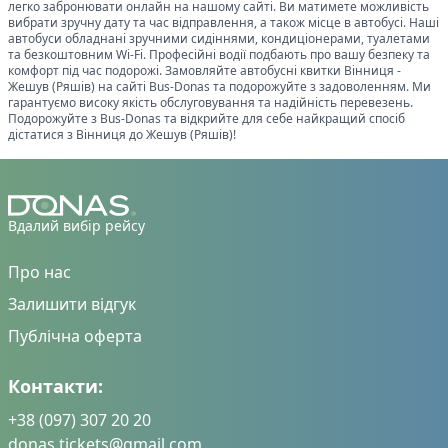
легко забронювати онлайн на нашому сайті. Ви матимете можливість
вибрати зручну дату та час відправлення, а також місце в автобусі. Наші
автобуси обладнані зручними сидіннями, кондиціонерами, туалетами
та безкоштовним Wi-Fi. Професійні водії подбають про вашу безпеку та
комфорт під час подорожі. Замовляйте автобусні квитки
Вінниця
-
Жешув (Ряшів)
на сайті Bus-Donas та подорожуйте з задоволенням. Ми
гарантуємо високу якість обслуговування та надійність перевезень.
Подорожуйте з Bus-Donas та відкрийте для себе найкращий спосіб
дістатися з
Вінниця
до
Жешув (Ряшів)
!
Вдалий вибір рейсу
Про нас
Залишити відгук
Публічна оферта
Контакти:
+38 (097) 307 20 20
donas.tickets@gmail.com