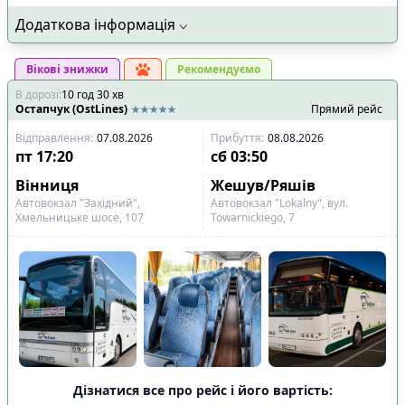
Додаткова інформація
Вікові знижки
Рекомендуємо
В дорозі
:
10
год
30
хв
Остапчук (OstLines)
Прямий рейс
Відправлення
:
07.08.2026
Прибуття
:
08.08.2026
пт
17:20
сб
03:50
Вінниця
Жешув/Ряшів
Автовокзал "Західний",
Автовокзал "Lokalny", вул.
Хмельницьке шосе, 107
Towarnickiego, 7
Дізнатися все про рейс і його вартість: