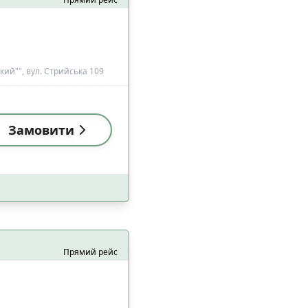
ий"", вул. Стрийська 109
Замовити
Прямий рейс