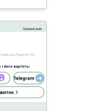
Прямий рейс
Стрийська; будинок 109
 і його вартість:
Telegram
і (18:00-22:59)
4
виток
і (18:00-22:59)
0