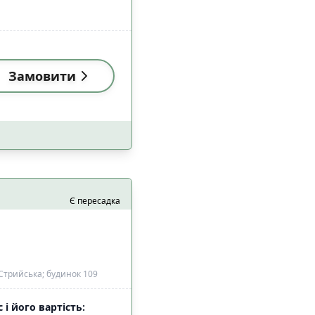
Замовити
Є пересадка
Стрийська; будинок 109
 і його вартість: