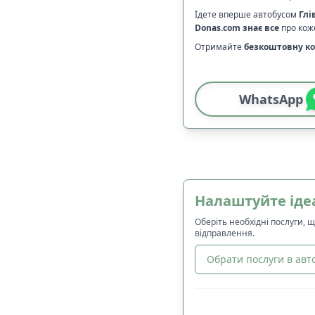
Їдете вперше автобусом
Глі
Donas.com
знає все
про коже
Отримайте
безкоштовну ко
WhatsApp
Налаштуйте іде
Оберіть необхідні послуги, 
відправлення.
Обрати послуги в авто
🔀
Сортування
: