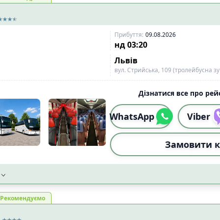
ожного сидіння
📡
Wi-Fi із стабільним сигн
1
і
📱
Wi-Fi 4G
10
8
Прибуття
:
09.08.2026
нд
03:20
тимедіа екран
0
Львів
вул. Стрийська, 109 (тролейбусна зу
сипеда
2
ого візка
2
Дізнатися все про рейс
ідного візка
10
WhatsApp
Viber
Скинут
Замовити к
Рекомендуємо