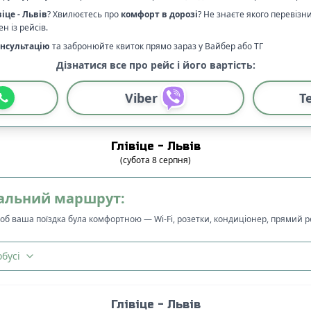
віце
-
Львів
? Хвилюєтесь про
комфорт в дорозі
?
Не знаєте якого перевізн
н із рейсів.
нсультацію
та забронюйте квиток прямо зараз у Вайбер або ТГ
Дізнатися все про рейс і його вартість:
Viber
T
Глівіце
-
Львів
(
субота
8
серпня
)
альний маршрут:
щоб ваша поїздка була комфортною — Wi-Fi, розетки, кондиціонер, прямий 
бусі
Глівіце
-
Львів