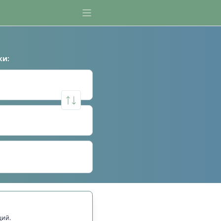
ки
:
щий.