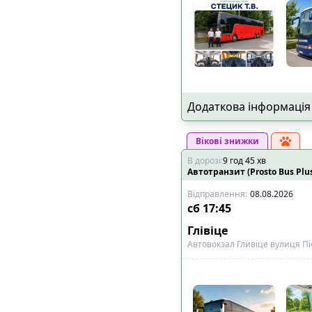
Додаткова інформація
Вікові знижки
В дорозі
:
9
год
45
хв
Автотранзит (Prosto Bus Plu
Відправлення
:
08.08.2026
сб
17:45
Глівіце
Автовокзал Гливіце вулиця Пі