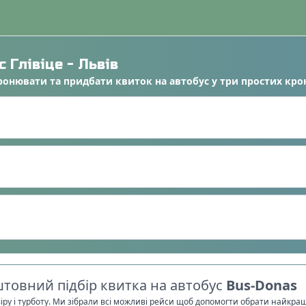
ус
Глівіце
-
Львів
ронювати
та
придбати квиток на автобус
у
три простих кро
товний підбір квитка на автобус
Bus-Donas
віру і турботу. Ми зібрали всі можливі рейси щоб допомогти обрати найкра