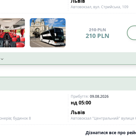
Львів
Автовокзал, вул. Стрийська, 109
210
PLN
210
PLN
Прибуття
:
09.08.2026
нд
05:00
Львів
онерів; будинок 8
Автовокзал "Центральний" вулиця 
Дізнатися все про рейс