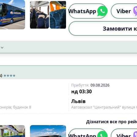
WhatsApp
Viber
Замовити к
s)
Прибуття
:
09.08.2026
нд
03:30
Львів
онерів; будинок 8
Автовокзал "Центральний" вулиця 
Дізнатися все про рейс
WhatsApp
Viber