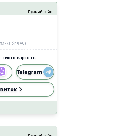
алом Starlink
1
Прямий рейс
9
пинка біля АС)
 і його вартість:
Telegram
и
Застосувати
виток
Прямий рейс