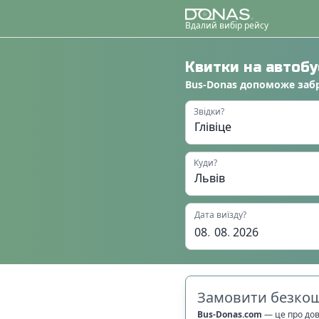
Вдалий вибір рейсу
Квитки на автоб
Bus-Donas
допоможе
заб
Звідки?
Куди?
Дата виїзду?
08
.
08
.
2026
Замовити безкош
Bus-Donas.com
—
це про до