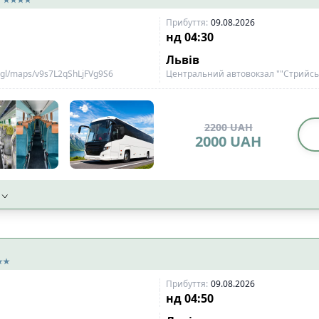
Прибуття
:
09.08.2026
нд
04:30
Львів
o.gl/maps/v9s7L2qShLjFVg9S6
Центральний автовокзал ""Стрийськ
2200
UAH
2000
UAH
Прибуття
:
09.08.2026
нд
04:50