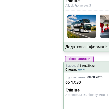
Глівіце
АЗ, ul. Pionierów, 5
Додаткова інформація
Вікові знижки
В дорозі
:
11
год
30
хв
Стецик
Відправлення
:
08.08.2026
сб
17:30
Глівіце
Автовокзал Гливіце вулиця Пі