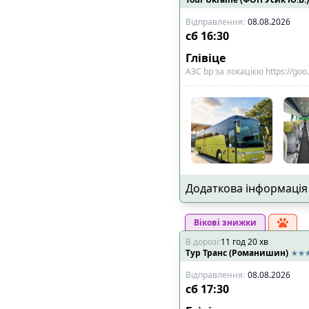
Відправлення
:
08.08.2026
сб
16:30
Глівіце
АЗС bp за локацією https://go
Додаткова інформація
Вікові знижки
В дорозі
:
11
год
20
хв
Тур Транс (Романишин)
Відправлення
:
08.08.2026
сб
17:30