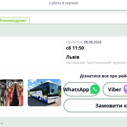
(
субота
8
серпня
)
і
Рекомендуємо
Спочатку вечірні
Прибуття
:
08.08.2026
сб
11:50
Спочатку вечірні
Львів
Автовокзал "Центральний" вулиця 
льшої
Від більшої до меншої
Дізнатися все про рейс
WhatsApp
Viber
1:59)
☀️
Вдень (12:00-17:59)
🌆
Ввечер
0
6
59)
1
Замовити к
1:59)
☀️
Вдень (12:00-17:59)
🌆
Ввечер
7
0
59)
4