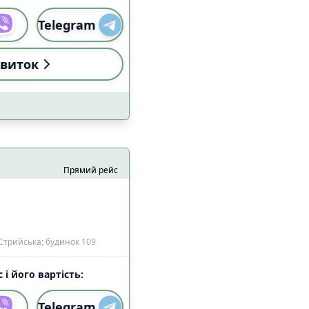
Telegram
виток
Прямий рейс
Стрийська; будинок 109
 і його вартість:
Telegram