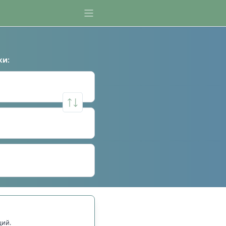
ки
:
щий.