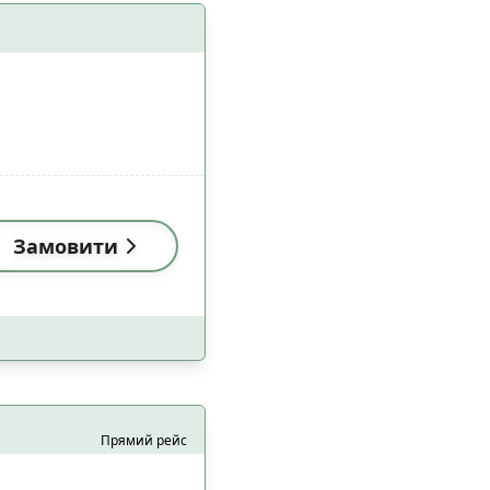
 з домашніми
5
цями
Замовити
0
2
а
1
1
езпеки
2
10
Прямий рейс