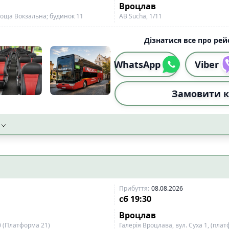
Вроцлав
лоща Вокзальна; будинок 11
АВ Sucha, 1/11
Дізнатися все про рейс
WhatsApp
Viber
Замовити к
Прибуття
:
08.08.2026
сб
19:30
Вроцлав
0 (Платформа 21)
Галерія Вроцлава, вул. Суха 1, (пла