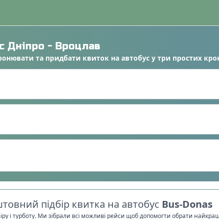
ус
Дніпро
-
Вроцлав
ронювати
та
придбати квиток на автобус
у
три простих кро
товний підбір квитка на автобус
Bus-Donas
віру і турботу. Ми зібрали всі можливі рейси щоб допомогти обрати найкра