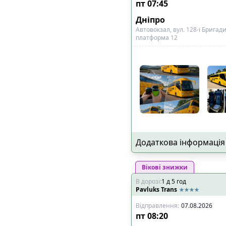
пт
07:45
🔌
Розетки біля к
Дніпро
🔌
Розетки в салон
Автовокзал, вул. 128-ї Бригад
📺
Телевізор
платформа 12
🎧
Особистий муль
🧳
Особливий багаж
:
🚲
Місце для вело
👶
Місце для дитяч
♿
Місце для інвал
Показано всі
11
рейси
Додаткова інформація
Вікові знижки
В дорозі
:
1
д
5
год
Pavluks Trans
Відправлення
:
07.08.2026
пт
08:20