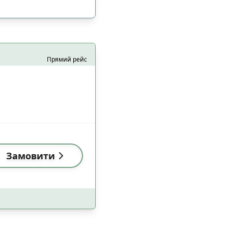
Прямий рейс
Замовити
і (18:00-22:59)
3
і (18:00-22:59)
4