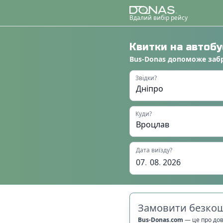
Вдалий вибір рейсу
Квитки на автоб
Bus-Donas
допоможе
заб
Звідки?
Куди?
Дата виїзду?
07
.
08
.
2026
Замовити безкош
Bus-Donas.com
—
це про до