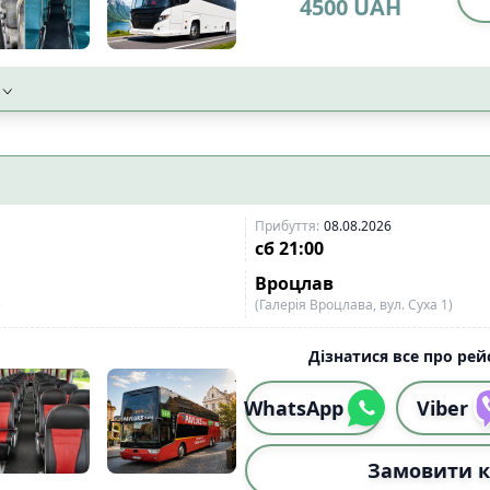
4500
UAH
Прибуття
:
08.08.2026
сб
21:00
Вроцлав
)
(Галерія Вроцлава, вул. Суха 1)
Дізнатися все про рейс
WhatsApp
Viber
Замовити к