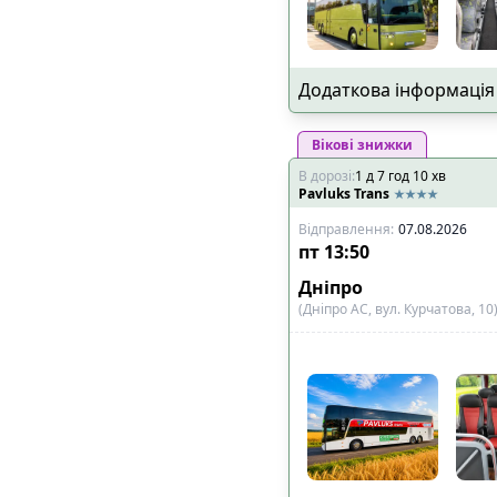
Додаткова інформація
Вікові знижки
В дорозі
:
1
д
7
год
10
хв
Pavluks Trans
Відправлення
:
07.08.2026
пт
13:50
Дніпро
(Дніпро АС, вул. Курчатова, 10