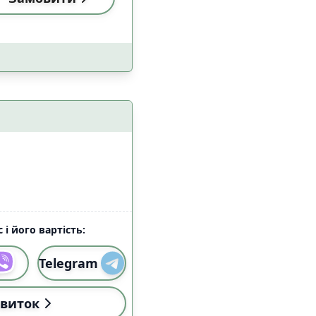
 і його вартість:
Telegram
виток