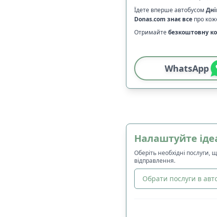
Їдете вперше автобусом
Дні
Donas.com
знає все
про коже
Отримайте
безкоштовну ко
WhatsApp
Налаштуйте іде
Оберіть необхідні послуги, 
відправлення.
Обрати послуги в авто
🔀
Сортування
: