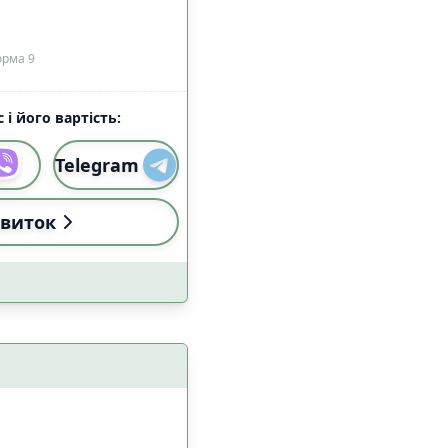
алом Starlink
3
9
орма 9
 і його вартість:
Telegram
виток
и
Застосувати