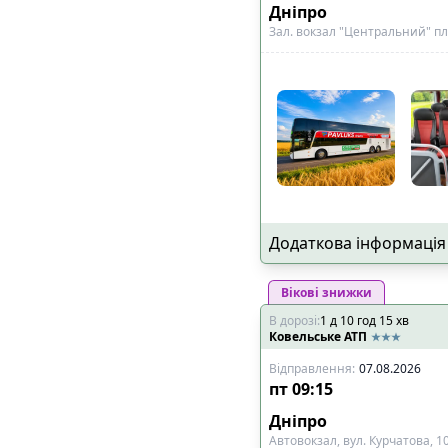
Дніпро
Зал. вокзал "Центральний" п
Додаткова інформація
Вікові знижки
В дорозі
:
1
д
10
год
15
хв
Ковельське АТП
Відправлення
:
07.08.2026
пт
09:15
Дніпро
Автовокзал, вул. Курчатова, 1