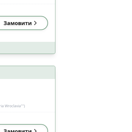
Замовити
ia Wroclavia"")
Замовити