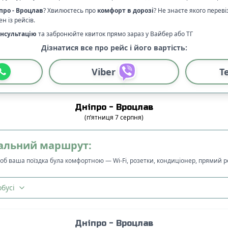
про
-
Вроцлав
? Хвилюєтесь про
комфорт в дорозі
?
Не знаєте якого перев
н із рейсів.
нсультацію
та забронюйте квиток прямо зараз у Вайбер або ТГ
Дізнатися все про рейс і його вартість:
Viber
T
Дніпро
-
Вроцлав
(
п’ятниця
7
серпня
)
альний маршрут:
щоб ваша поїздка була комфортною — Wi-Fi, розетки, кондиціонер, прямий 
бусі
Дніпро
-
Вроцлав