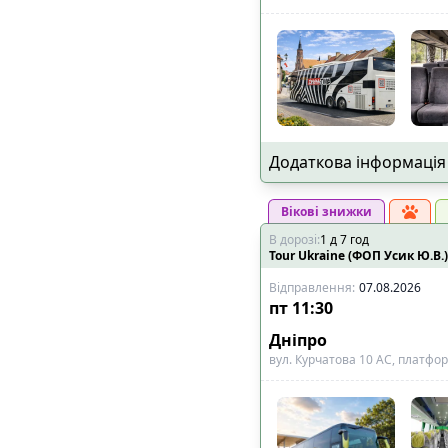
Додаткова інформація
Вікові знижки
В дорозі
:
1
д
7
год
Tour Ukraine (ФОП Усик Ю.В.)
Відправлення
:
07.08.2026
пт
11:30
Дніпро
вул. Курчатова 10 АС, платфо