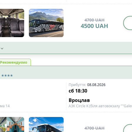
4700
UAH
4500
UAH
Рекомендуємо
Прибуття
:
08.08.2026
сб
18:30
Вроцлав
рма 14
АЗК Circle K (біля автовокзалу ""Galer
4700
UAH