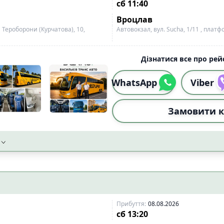
сб
11:40
ожного сидіння
📡
Wi-Fi із стабільним сигн
2
Вроцлав
і
📱
Wi-Fi 4G
10
и Тероборони (Курчатова), 10,
Автовокзал, вул. Sucha, 1/11 , платф
8
тимедіа екран
0
Дізнатися все про рейс
сипеда
3
WhatsApp
Viber
ого візка
4
ідного візка
9
Замовити к
Скинут
Прибуття
:
08.08.2026
сб
13:20