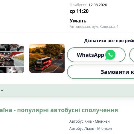
Прибуття
:
12.08.2026
ср
11:20
Умань
Автовокзал, вул. Київська, 1
Дізнатися все про рейс
WhatsApp
Замовити к
аїна - популярні автобусні сполучення
Автобус Київ - Мюнхен
Автобус Львів - Мюнхен