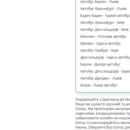
Автобус Берлін - Львів
Автобус Франкфурт - Львів
Баден-Баден - Харків автобу
Автобус Франкфурт - Київ
Автобус Дюссельдорф - Київ
Мюнхен - Полтава автобус
Бремен - Одеса автобус
Автобус Гамбург - Київ
Дюссельдорф - Одеса автобу
Берлін - Дніпро автобус
Автобус Дюссельдорф - Харк
Автобус Дрезден - Львів
Бохум - Львів автобус
Подорожуйте з
Дортмунд
до
Ум
Якщо ви шукаєте зручний та д
Donas. Ми пропонуємо регуляр
сидіннями, кондиціонерами, туа
забронювати онлайн на нашому с
Donas та насолоджуйтесь висок
Умань
. Обирайте Bus-Donas дл