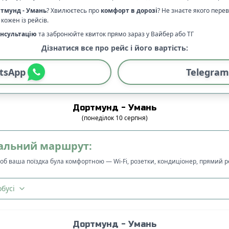
ртмунд
-
Умань
? Хвилюєтесь про
комфорт в дорозі
?
Не знаєте якого пере
кожен із рейсів.
нсультацію
та забронюйте квиток прямо зараз у Вайбер або ТГ
Дізнатися все про рейс і його вартість:
tsApp
Telegram
Дортмунд
-
Умань
(
понеділок
10
серпня
)
альний маршрут:
щоб ваша поїздка була комфортною — Wi-Fi, розетки, кондиціонер, прямий 
бусі
Дортмунд
-
Умань