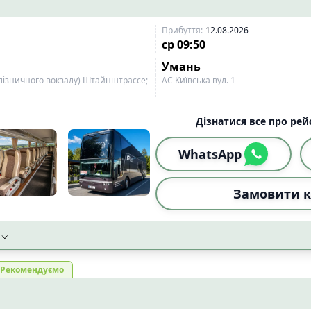
Прибуття
:
12.08.2026
ср
09:50
Умань
алізничного вокзалу) Штайнштрассе;
АС Київська вул. 1
Дізнатися все про рейс
WhatsApp
Замовити к
Рекомендуємо