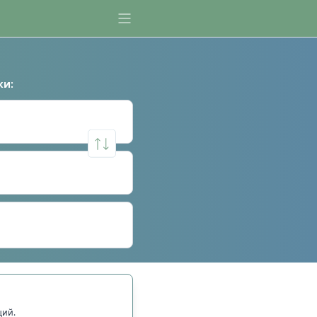
ки
:
щий.