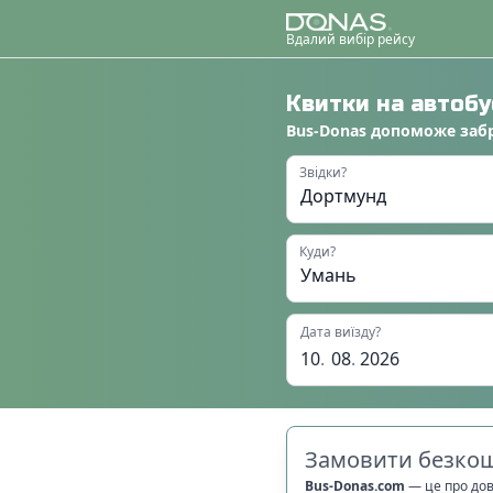
Вдалий вибір рейсу
Квитки на автоб
Bus-Donas
допоможе
заб
Звідки?
Куди?
Дата виїзду?
10
.
08
.
2026
Замовити безкош
Bus-Donas.com
—
це про до