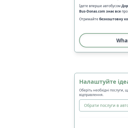
Їдете вперше автобусом
До
Bus-Donas.com
знає все
про 
Отримайте
безкоштовну ко
Wha
Налаштуйте іде
Оберіть необхідні послуги, 
відправлення.
Обрати послуги в авто
🔀
Сортування
: