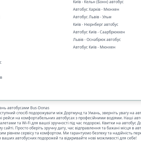
Київ - Кельн (Бонн) автобус
Автобус Харків - Мюнхен
с
Автобус Львів - Ульм
Київ - Нюрнберг автобус
Автобус Київ - Саарбрюккен
Львів - Оснабрюк автобус
Автобус Київ - Мюнхен
с
ів
ань
автобусами Bus-Donas
оступний спосіб подорожувати між
Дортмунд
та
Умань
, зверніть увагу на а
ні рейси на комфортабельних автобусах з професійними водіями. Наші ав
летами та Wi-Fi для вашої зручності під час подорожі. Квитки на автобус
Д
айті. Просто оберіть зручну дату, час відправлення та бажані місця в авт
им рівнем сервісу та комфортом. Ми гарантуємо безпеку та надійність пе
я ваших автобусних подорожей та відкривайте нові можливості для себе!