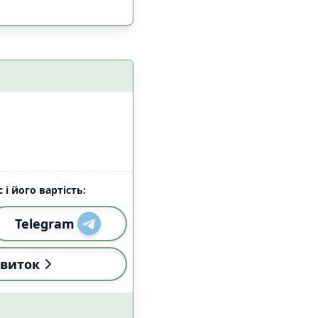
 і його вартість:
Telegram
і (18:00-22:59)
1
виток
і (18:00-22:59)
1