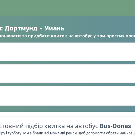
ус
Дортмунд
-
Умань
ронювати
та
придбати квиток на автобус
у
три простих кро
товний підбір квитка на автобус
Bus-Donas
віру і турботу. Ми зібрали всі можливі рейси щоб допомогти обрати найкра