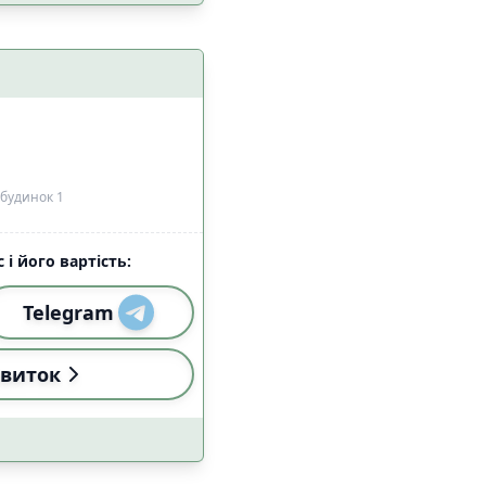
 з домашніми
4
цями
 будинок 1
 і його вартість:
2
Telegram
2
а
2
виток
2
езпеки
4
5