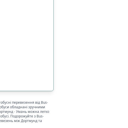
втобусні перевезення від Bus-
тобуси обладнані зручними
ортмунд
-
Умань
можна легко
обусі. Подорожуйте з Bus-
ревезень між
Дортмунд
та