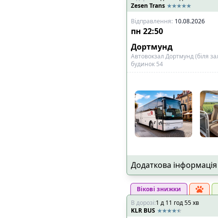
Zesen Trans
Відправлення
:
10.08.2026
пн
22:50
Дортмунд
Автовокзал Дортмунд (біля з
будинок 54
Додаткова інформація
Вікові знижки
В дорозі
:
1
д
11
год
55
хв
KLR BUS