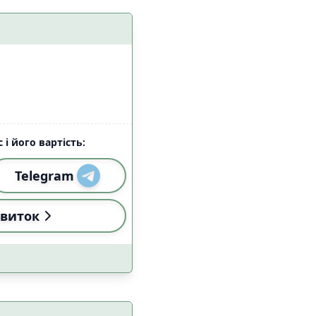
алом Starlink
4
5
 і його вартість:
Telegram
и
Застосувати
виток