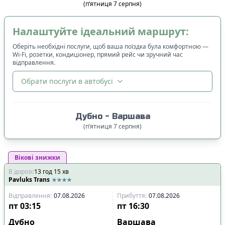
(
п’ятниця
7
серпня
)
Налаштуйте ідеальний маршрут:
Оберіть необхідні послуги, щоб ваша поїздка була комфортною —
Wi-Fi, розетки, кондиціонер, прямий рейс чи зручний час
відправлення.
Обрати послуги в автобусі
🔀
Сортування
:
Дубно
-
Варшава
Ціна квитка
:
(
п’ятниця
7
серпня
)
Спочатку дешевші
Вікові знижки
Час відправлення
:
В дорозі
:
13
Спочатку ранні
год
15
хв
Pavluks Trans
Спочатку вечірні
Відправлення
:
07.08.2026
Прибуття
:
07.08.2026
Час прибуття
:
пт
03:15
пт
16:30
Спочатку ранні
Дубно
Варшава