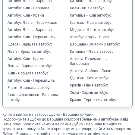
Автобус Львів - Варшава
Катовіце - Львів автобус
Автобус Київ - Варшава
Хелм - Київ автобус
Автобус Київ - Краків
Катовіце - Київ автобус
Автобус Львів - Перемишль
Гданськ - Львів автобус
Автобус Львів - Варшава
Медика - Шегині автобус
Автобус Київ - Перемишль
Автобус Лодзь - Львів
Одеса - Варшава автобус
Варшава - Житомир автобус
Львів - Вроцлав автобус
Катовіце - Львів автобус
Автобус Київ - Краків
Автобус Перемишль -
Запоріжжя
Луцьк - Варшава автобус
Автобус Люблін - Львів
Київ - Вроцлав автобус
Гданськ - Київ автобус
Автобус Київ - Перемишль
Краків - Рівне автобус
Рівне - Варшава автобус
Хелм - Харків автобус
Івано-Франківськ - Варшава
автобус
Краків - Тернопіль автобус
Купити квиток на автобус
Дубно
-
Варшава
онлайн
Подорожуйте з
Дубно
до
Варшава
комфортабельними автобусами від
Bus-Donas. Бронюйте квитки на рейси
Дубно
-
Варшава
швидко та
зручно на нашому сайті. Ми пропонуємо регулярні рейси за маршрутом
Дубно
-
Варшава
, які здійснюються сучасними автобусами з