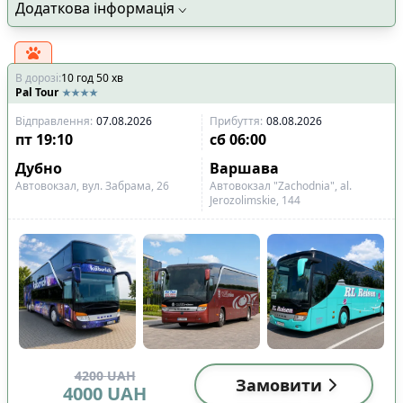
Додаткова інформація
В дорозі
:
10
год
50
хв
Pal Tour
Відправлення
:
07.08.2026
Прибуття
:
08.08.2026
пт
19:10
сб
06:00
Дубно
Варшава
Автовокзал, вул. Забрама, 26
Автовокзал "Zachodnia", al.
Jerozolimskie, 144
4200
UAH
Замовити
4000
UAH