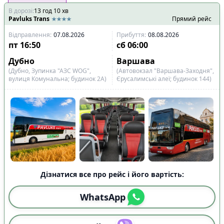
В дорозі
:
13
год
10
хв
Pavluks Trans
Прямий рейс
Відправлення
:
07.08.2026
Прибуття
:
08.08.2026
пт
16:50
сб
06:00
Дубно
Варшава
(Дубно, Зупинка "АЗС WOG",
(Автовокзал "Варшава-Заходня",
вулиця Комунальна; будинок 2А)
Єрусалимські алеї; будинок 144)
Дізнатися все про рейс і його вартість:
WhatsApp