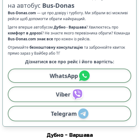
на автобус
Bus-Donas
Bus-Donas.com
—
це про довіру і турботу. Ми зібрали всі можливі
рейси щоб допомогти обрати найкращий.
Їдете вперше автобусом
Дубно
-
Варшава
? Хвилюєтесь про
комфорт в дорозі
?
Не знаєте якого перевізника обрати? Команда
Bus-Donas.com
знає все
про кожен із рейсів.
Отримайте
безкоштовну консультацію
та забронюйте квиток
прямо зараз у Вайбер або ТГ
Дізнатися все про рейс і його вартість:
WhatsApp
Viber
Telegram
Дубно
-
Варшава