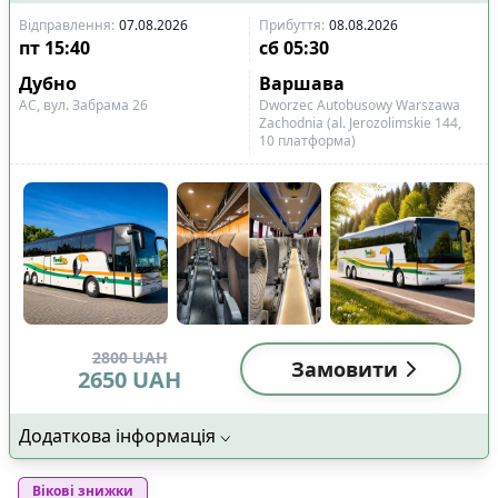
Відправлення
:
07.08.2026
Прибуття
:
08.08.2026
пт
15:40
сб
05:30
Дубно
Варшава
АС, вул. Забрама 26
Dworzec Autobusowy Warszawa
Zachodnia (al. Jerozolimskie 144,
10 платформа)
2800
UAH
Замовити
2650
UAH
Додаткова інформація
Вікові знижки