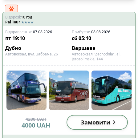
В дорозі
:
10
год
Pal Tour
Відправлення
:
07.08.2026
Прибуття
:
08.08.2026
пт
19:10
сб
05:10
Дубно
Варшава
Автовокзал, вул. Забрама, 26
Автовокзал "Zachodnia", al.
Jerozolimskie, 144
4200
UAH
Замовити
4000
UAH