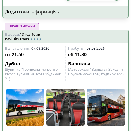
Додаткова інформація
Вікові знижки
В дорозі
:
13
год
40
хв
Pavluks Trans
Відправлення
:
07.08.2026
Прибуття
:
08.08.2026
пт
21:50
сб
11:30
Дубно
Варшава
(Зупинка "Торгівельний центр
(Автовокзал "Варшава-Заходня",
Рікос", вулиця Замкова; будинок
Єрусалимські алеї; будинок 144)
21)