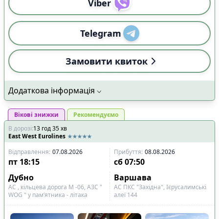
Viber
Telegram
Замовити квиток
Додаткова інформація
Вікові знижки
Рекомендуємо
В дорозі
:
13
год
35
хв
East West Eurolines
Відправлення
:
07.08.2026
Прибуття
:
08.08.2026
пт
18:15
сб
07:50
Дубно
Варшава
АС , кільцева дорога М -06, АЗС "
АС ПКС "Західна", Ієрусалимські
WOG " у пам’ятника - літака
алеї 144