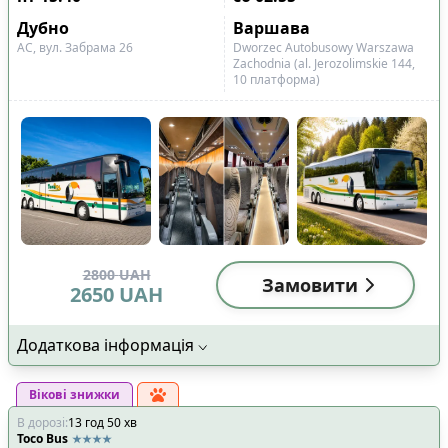
Показано всі
9
Скинути
Застосувати
рейси
Дубно
Варшава
АС, вул. Забрама 26
Dworzec Autobusowy Warszawa
Zachodnia (al. Jerozolimskie 144,
10 платформа)
2800
UAH
Замовити
2650
UAH
Додаткова інформація
Вікові знижки
В дорозі
:
13
год
50
хв
Toco Bus