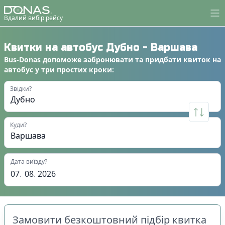
Вдалий вибір рейсу
Квитки на автобус
Дубно
-
Варшава
Bus-Donas
допоможе
забронювати
та
придбати квиток на
автобус
у
три простих кроки
:
Звідки?
Куди?
Дата виїзду?
07
.
08
.
2026
Замовити безкоштовний підбір квитка