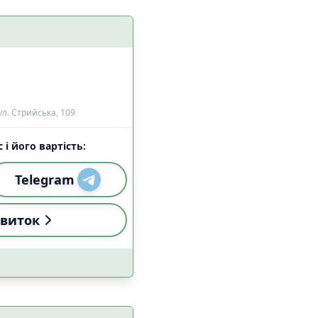
алом Starlink
6
7
л. Стрийська, 109
 і його вартість:
Telegram
и
Застосувати
виток