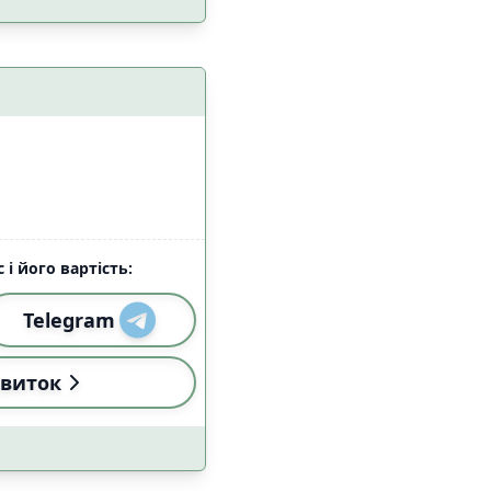
 з домашніми
6
цями
 і його вартість:
4
Telegram
4
а
4
виток
4
езпеки
6
7