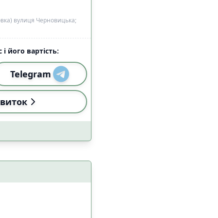
овка) вулиця Черновицька;
 і його вартість:
Telegram
виток