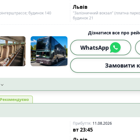
Львів
інгерштрассе; будинок 140
"Залізничний вокзал" (платна парк
будинок 21
Дізнатися все про рейс
WhatsApp
Замовити к
Рекомендуємо
Прибуття
:
11.08.2026
вт
23:45
Львів