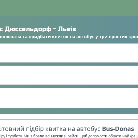
ус
Дюссельдорф
-
Львів
ронювати
та
придбати квиток на автобус
у
три простих кро
товний підбір квитка на автобус
Bus-Donas
віру і турботу. Ми зібрали всі можливі рейси щоб допомогти обрати найкра