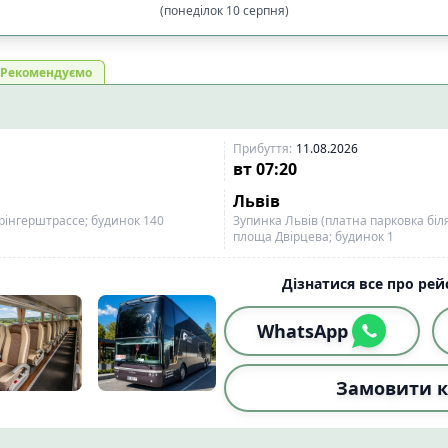
(
понеділок
10
серпня
)
і
Рекомендуємо
Спочатку вечірні
Прибуття
:
11.08.2026
вт
07:20
Спочатку вечірні
Львів
інгерштрассе; будинок 140
Зупинка Львів (платна парковка біл
льшої
площа Двірцева; будинок 1
Від більшої до меншої
Дізнатися все про рейс
1:59)
☀️
Вдень (12:00-17:59)
🌆
Ввечер
5
0
WhatsApp
59)
0
Замовити к
1:59)
☀️
Вдень (12:00-17:59)
🌆
Ввечер
2
3
59)
2