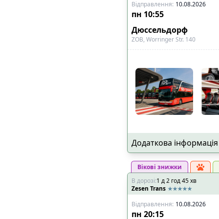
Відправлення
:
10.08.2026
пн
10:55
Дюссельдорф
ZOB, Worringer Str. 140
Додаткова інформація
Вікові знижки
В дорозі
:
1
д
2
год
45
хв
Zesen Trans
Відправлення
:
10.08.2026
пн
20:15