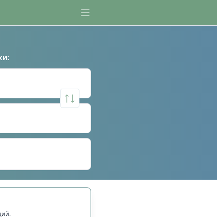
ки
:
щий.