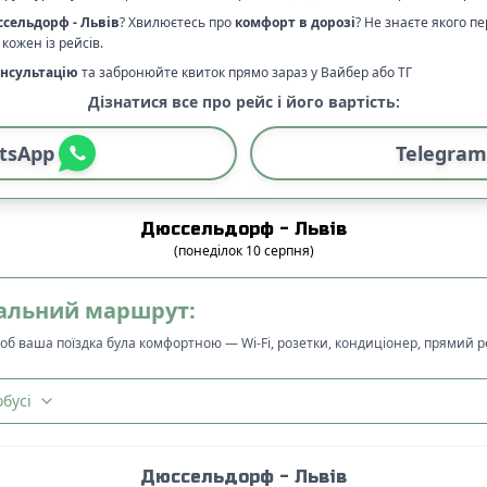
ссельдорф
-
Львів
? Хвилюєтесь про
комфорт в дорозі
?
Не знаєте якого п
кожен із рейсів.
нсультацію
та забронюйте квиток прямо зараз у Вайбер або ТГ
Дізнатися все про рейс і його вартість:
tsApp
Telegram
Дюссельдорф
-
Львів
(
понеділок
10
серпня
)
альний маршрут:
щоб ваша поїздка була комфортною — Wi-Fi, розетки, кондиціонер, прямий 
бусі
Дюссельдорф
-
Львів