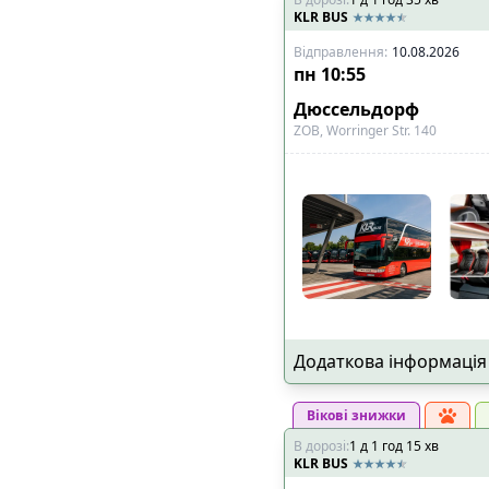
KLR BUS
Відправлення
:
10.08.2026
пн
10:55
Дюссельдорф
ZOB, Worringer Str. 140
Додаткова інформація
Вікові знижки
В дорозі
:
1
д
1
год
15
хв
KLR BUS