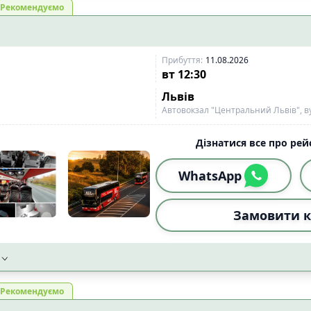
Рекомендуємо
ожного сидіння
📡
Wi-Fi із стабільним сигн
6
і
📱
Wi-Fi 4G
7
7
Прибуття
:
11.08.2026
тимедіа екран
0
вт
12:30
Львів
сипеда
4
Автовокзал "Центральний Львів", ву
ого візка
4
Дізнатися все про рейс
ідного візка
5
WhatsApp
Скинут
Замовити к
Рекомендуємо