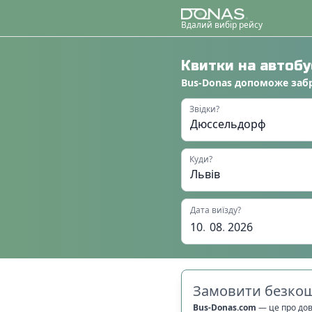
Вдалий вибір рейсу
Квитки на автоб
Bus-Donas
допоможе
заб
Звідки?
Куди?
Дата виїзду?
10
.
08
.
2026
Замовити безкош
Bus-Donas.com
—
це про до