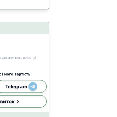
я залізничного вокзалу)
 і його вартість:
і (18:00-22:59)
2
Telegram
виток
і (18:00-22:59)
0