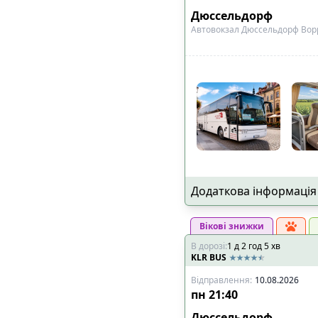
Дюссельдорф
Автовокзал Дюссельдорф Ворр
Додаткова інформація
Вікові знижки
В дорозі
:
1
д
2
год
5
хв
KLR BUS
Відправлення
:
10.08.2026
пн
21:40
Дюссельдорф