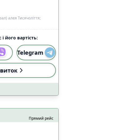
ал) алея Тисячоліття;
 і його вартість:
Telegram
виток
Прямий рейс