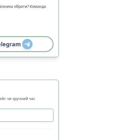
візника обрати? Команда
elegram
рейс чи зручний час