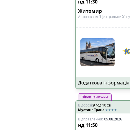
нд
11:30
Житомир
Автовокзал "Центральний" ву
Додаткова інформація
Вікові знижки
В дорозі
:
9
год
10
хв
Мустанг Транс
Відправлення
:
09.08.2026
нд
11:50