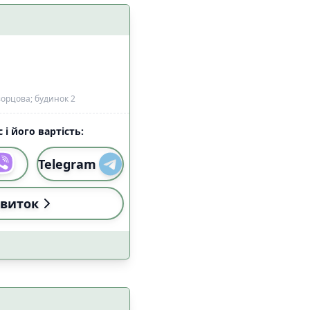
алом Starlink
7
24
орцова; будинок 2
 і його вартість:
Telegram
и
Застосувати
виток