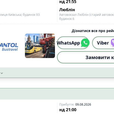
нд
21:55
Люблін
лиця Київська; будинок 93
Автовокзал Люблін (старий автовокз
будинок 6
Дізнатися все про рейс
WhatsApp
Viber
Замовити к
Прибуття
:
09.08.2026
нд
21:00