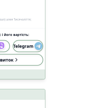
ал) алея Тисячоліття;
 і його вартість:
Telegram
виток