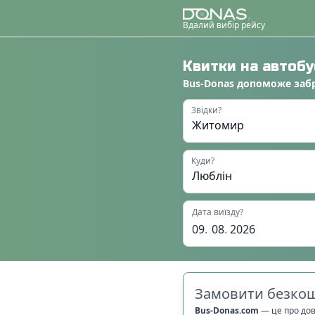
Вдалий вибір рейсу
Квитки на автоб
Bus-Donas
допоможе
заб
Звідки?
Куди?
Дата виїзду?
09
.
08
.
2026
Замовити безкош
Bus-Donas.com
—
це про до