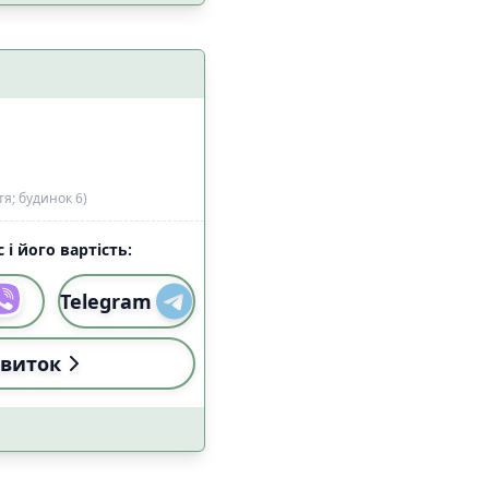
 з домашніми
13
цями
я; будинок 6)
 і його вартість:
1
Telegram
3
а
1
виток
2
езпеки
4
24