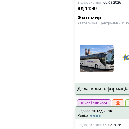
Відправлення
:
09.08.2026
нд
11:30
Житомир
Автовокзал "Центральний" ву
Додаткова інформація
Вікові знижки
В дорозі
:
10
год
25
хв
Kantol
Відправлення
:
09.08.2026