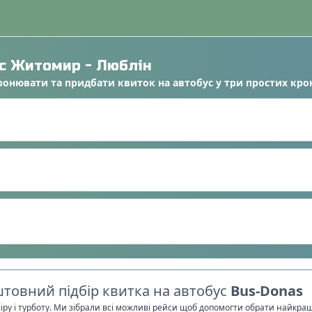
ус
Житомир
-
Люблін
ронювати
та
придбати квиток на автобус
у
три простих кро
товний підбір квитка на автобус
Bus-Donas
віру і турботу. Ми зібрали всі можливі рейси щоб допомогти обрати найкра