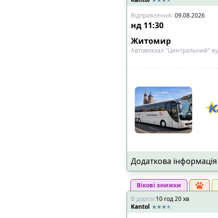
Відправлення
:
09.08.2026
нд
11:30
Житомир
Автовокзал "Центральний" ву
Додаткова інформація
Вікові знижки
В дорозі
:
10
год
20
хв
Kantol