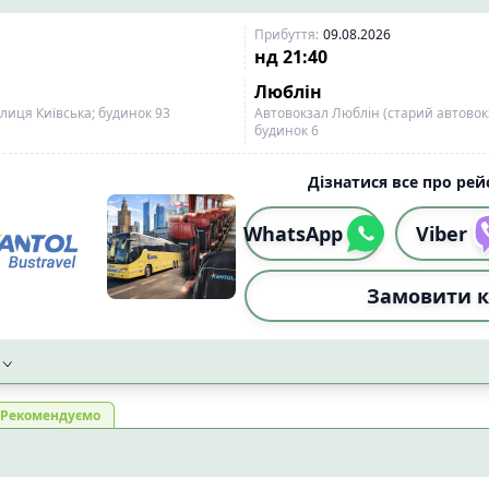
Прибуття
:
09.08.2026
нд
21:40
Люблін
лиця Київська; будинок 93
Автовокзал Люблін (старий автовокз
будинок 6
Дізнатися все про рейс
WhatsApp
Viber
Замовити к
Рекомендуємо