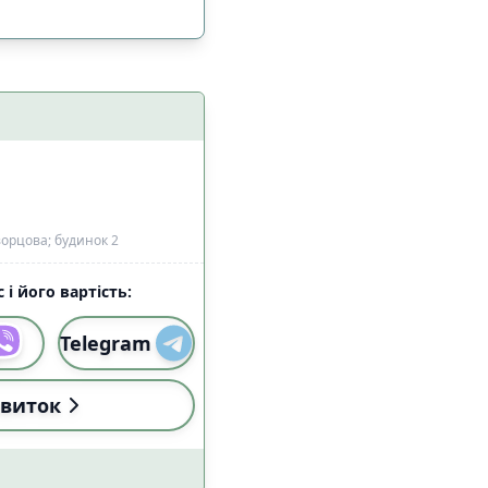
орцова; будинок 2
 і його вартість:
Telegram
і (18:00-22:59)
4
виток
і (18:00-22:59)
4