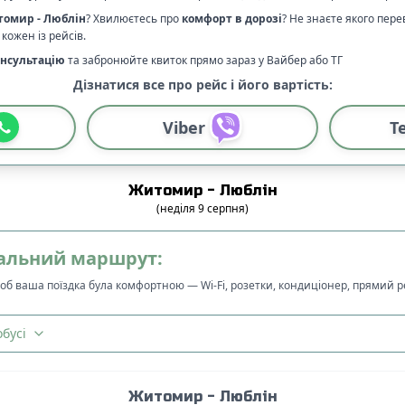
томир
-
Люблін
? Хвилюєтесь про
комфорт в дорозі
?
Не знаєте якого пере
кожен із рейсів.
нсультацію
та забронюйте квиток прямо зараз у Вайбер або ТГ
Дізнатися все про рейс і його вартість:
Viber
T
Житомир
-
Люблін
(
неділя
9
серпня
)
альний маршрут:
щоб ваша поїздка була комфортною — Wi-Fi, розетки, кондиціонер, прямий 
бусі
Житомир
-
Люблін