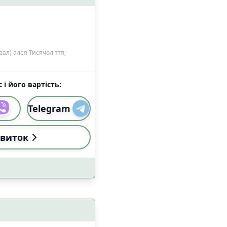
ал) алея Тисячоліття;
 і його вартість:
Telegram
виток