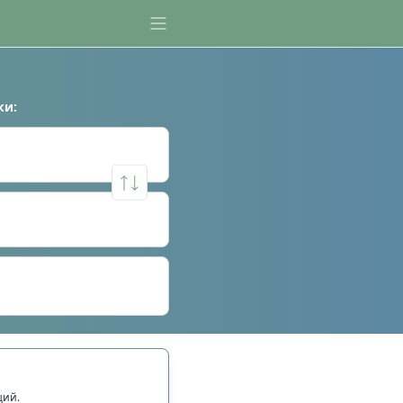
ки
:
щий.