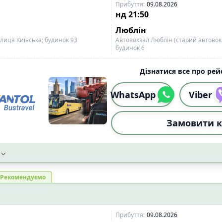
Прибуття
:
09.08.2026
нд
21:50
Люблін
лиця Київська; будинок 93
Автовокзал Люблін (старий автовокз
будинок 6
Дізнатися все про рейс
WhatsApp
Viber
Замовити к
Рекомендуємо
Прибуття
:
09.08.2026