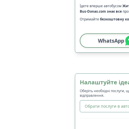
Їдете вперше автобусом
Жи
Bus-Donas.com
знає все
про 
Отримайте
безкоштовну ко
WhatsApp
Налаштуйте іде
Оберіть необхідні послуги, 
відправлення.
Обрати послуги в авто
🔀
Сортування
: