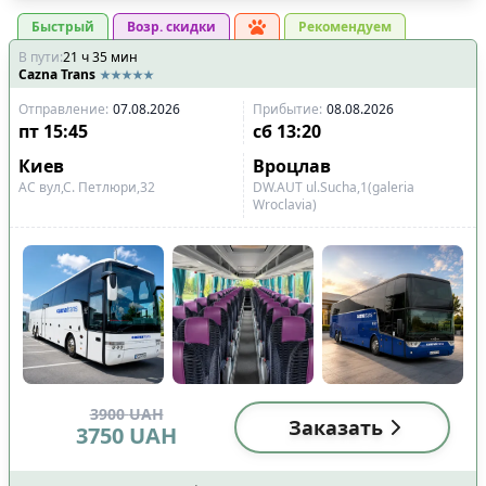
Быстрый
Возр. скидки
Рекомендуем
В пути
:
21
ч
35
мин
Cazna Trans
Отправление
:
07.08.2026
Прибытие
:
08.08.2026
пт
15:45
сб
13:20
Киев
Вроцлав
АС вул,С. Петлюри,32
DW.AUT ul.Sucha,1(galeria
Wroclavia)
3900
UAH
Заказать
3750
UAH