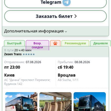
Telegram
Заказать билет
Дополнительная информация
Быстрый
Возр.
Рекомендуем
Дешевле
скидки
В пути
:
20
ч
40
мин
Zesen Trans
Отправление
:
07.08.2026
Прибытие
:
08.08.2026
пт
23:00
сб
19:40
Киев
Вроцлав
АС "Дачна" проспект Перемоги;
АВ Sucha, 1/11
будинок 142