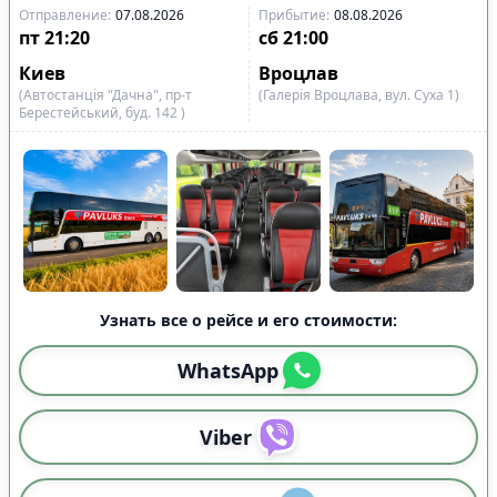
Отправление
:
07.08.2026
Прибытие
:
08.08.2026
пт
21:20
сб
21:00
Киев
Вроцлав
(Автостанція "Дачна", пр-т
(Галерія Вроцлава, вул. Суха 1)
Берестейський, буд. 142 )
Узнать все о рейсе и его стоимости:
WhatsApp
Viber