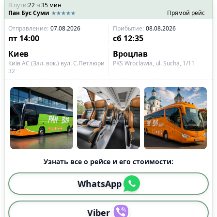
В пути
:
22
ч
35
мин
Пан Бус Суми
Прямой рейс
Отправление
:
07.08.2026
Прибытие
:
08.08.2026
пт
14:00
сб
12:35
Киев
Вроцлав
Київ АС (Зал. вок.) вул. С.Петлюри
PKS Wroclawia, ul. Sucha, 1/11
32
Узнать все о рейсе и его стоимости:
WhatsApp
Viber