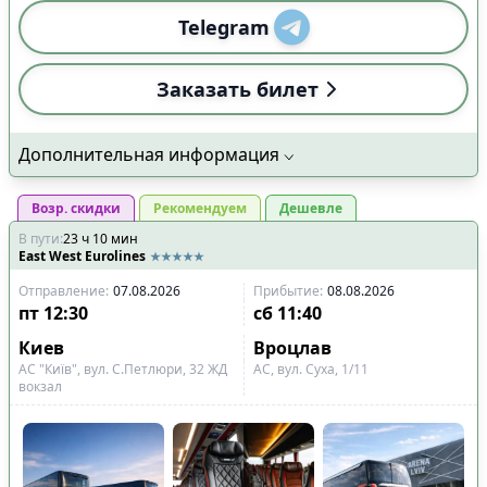
Telegram
Заказать билет
Дополнительная информация
Возр. скидки
Рекомендуем
Дешевле
В пути
:
23
ч
10
мин
East West Eurolines
Отправление
:
07.08.2026
Прибытие
:
08.08.2026
пт
12:30
сб
11:40
Киев
Вроцлав
АС "Київ", вул. С.Петлюри, 32 ЖД
АС, вул. Суха, 1/11
вокзал