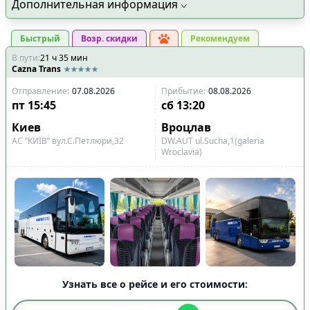
Дополнительная информация
Быстрый
Возр. скидки
Рекомендуем
В пути
:
21
ч
35
мин
Cazna Trans
Отправление
:
07.08.2026
Прибытие
:
08.08.2026
пт
15:45
сб
13:20
Киев
Вроцлав
АС “КИЇВ” вул.С.Петлюри,32
DW.AUT ul.Sucha,1(galeria
Wroclavia)
Узнать все о рейсе и его стоимости: