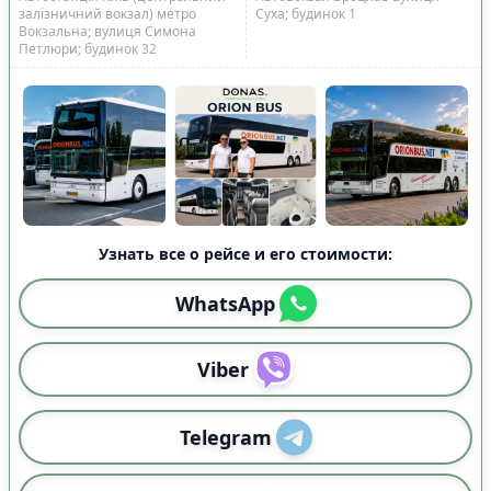
залізничний вокзал) метро
Суха; будинок 1
Вокзальна; вулиця Симона
Петлюри; будинок 32
Узнать все о рейсе и его стоимости:
WhatsApp
Viber
Telegram