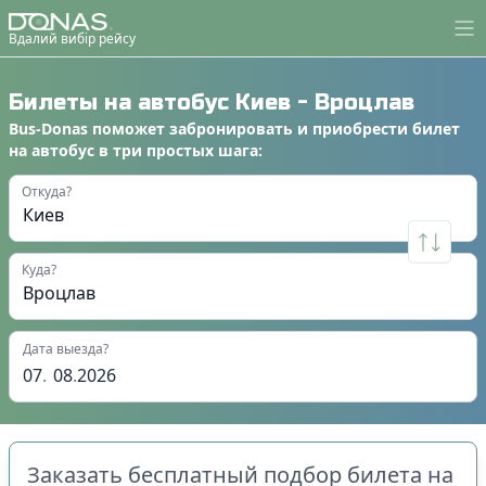
Вдалий вибір рейсу
Билеты на автобус
Киев
-
Вроцлав
Bus-Donas
поможет
забронировать
и
приобрести билет
на автобус
в
три простых шага
:
Откуда?
Куда?
Дата выезда?
07
.
08
.
2026
Заказать бесплатный подбор билета на