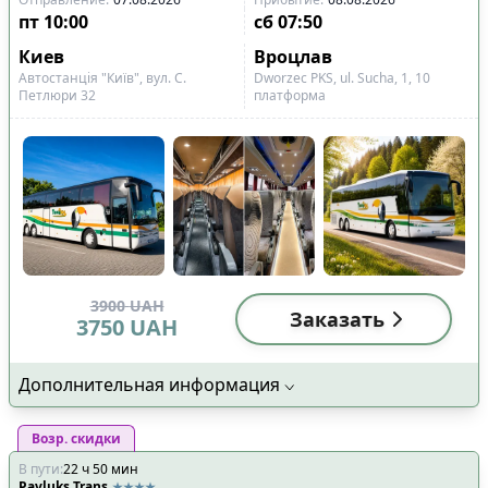
пт
10:00
сб
07:50
Показано все
16
Киев
Вроцлав
Сбросить
Применить
рейсов
Автостанція "Київ", вул. С.
Dworzec PKS, ul. Sucha, 1, 10
Петлюри 32
платформа
3900
UAH
Заказать
3750
UAH
Дополнительная информация
Возр. скидки
В пути
:
22
ч
50
мин
Pavluks Trans