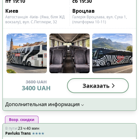
пт
19:10
сб
19:30
Киев
Вроцлав
Автостанція -Київ- (Яма, біля ЖД
Галерія Вроцлава, вул. Суха 1,
вокзалу), вул. С.Петлюри, 32
(платформа 10-11)
3600
UAH
Заказать
3400
UAH
Дополнительная информация
Возр. скидки
В пути
:
23
ч
40
мин
Pavluks Trans