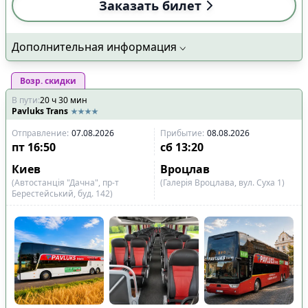
Заказать билет
Дополнительная информация
Возр. скидки
В пути
:
20
ч
30
мин
Pavluks Trans
Отправление
:
07.08.2026
Прибытие
:
08.08.2026
пт
16:50
сб
13:20
Киев
Вроцлав
(Автостанція "Дачна", пр-т
(Галерія Вроцлава, вул. Суха 1)
Берестейський, буд. 142)