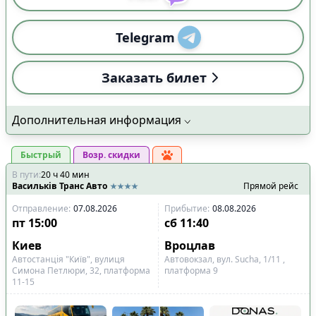
Telegram
Заказать билет
Дополнительная информация
Быстрый
Возр. скидки
В пути
:
20
ч
40
мин
Васильків Транс Авто
Прямой рейс
Отправление
:
07.08.2026
Прибытие
:
08.08.2026
пт
15:00
сб
11:40
Киев
Вроцлав
Автостанція "Київ", вулиця
Автовокзал, вул. Sucha, 1/11 ,
Симона Петлюри, 32, платформа
платформа 9
11-15