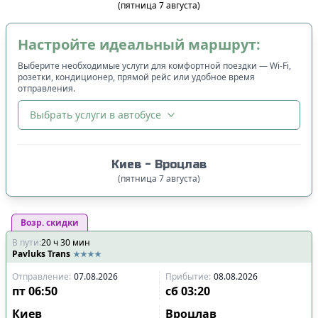
(
пятница
7
августа
)
Настройте идеальный маршрут:
Выберите необходимые услуги для комфортной поездки — Wi-Fi,
розетки, кондиционер, прямой рейс или удобное время
отправления.
Выбрать услуги в автобусе
🔀
Сортировка
:
Киев
-
Вроцлав
Цена билета
:
(
пятница
7
августа
)
Сначала дешёвые
Возр. скидки
Время отправления
:
В пути
:
20
Сначала ранние
ч
30
мин
Pavluks Trans
Сначала вечерние
Отправление
:
07.08.2026
Прибытие
:
08.08.2026
Время прибытия
:
пт
06:50
сб
03:20
Сначала ранние
Киев
Вроцлав