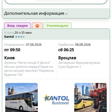
➡️
Только прямые рейсы
4
🔄
Есть пересадка, организованная
Дополнительная информация
12
перевозчиком
📍
Основное, влияющее на выбор маршрута
:
Возр. скидки
Рекомендуем
В пути
:
20
ч
35
мин
✅
Отправление и прибытие по
0
Kantol
конкретному адресу
✅
Можно выбрать место
Отправление
:
07.08.2026
Прибытие
:
08.08.2026
1
пт
09:50
сб
06:25
✅
Можно с домашними животными
9
Киев
Вроцлав
✅
Детское кресло
0
Зупинка "Автостанція-5 Дачна"
Автовокзал Вроцлав вулиця
🚍
Тип транспорта
:
(міська зупинка перед в'їздом на
Суха; будинок 1
автостанцію) проспект Перемоги;
🚌
Комфортабельный автобус
16
будинок 142
🚐
VIP микроавтобус
0
👑
Дополнительное место для ног
0
☕
Комфорт в дороге
:
🛌
Пледы
1
🚽
Туалет
4