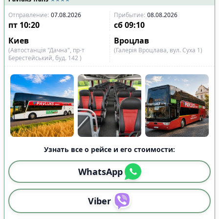
Отправление
:
07.08.2026
Прибытие
:
08.08.2026
пт
10:20
сб
09:10
Киев
Вроцлав
(Автостанція "Дачна", пр-т
(Галерія Вроцлава, вул. Суха 1)
Берестейський, буд. 142 )
Узнать все о рейсе и его стоимости:
WhatsApp
Viber