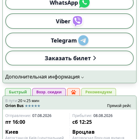
WhatsApp
Viber
Telegram
Заказать билет
Дополнительная информация
Быстрый
Возр. скидки
Рекомендуем
В пути
:
20
ч
25
мин
Orion Bus
Прямой рейс
Отправление
:
07.08.2026
Прибытие
:
08.08.2026
пт
16:00
сб
12:25
Киев
Вроцлав
Автостанція Київ (центральний
Автовокзал Вроцлав вулиця