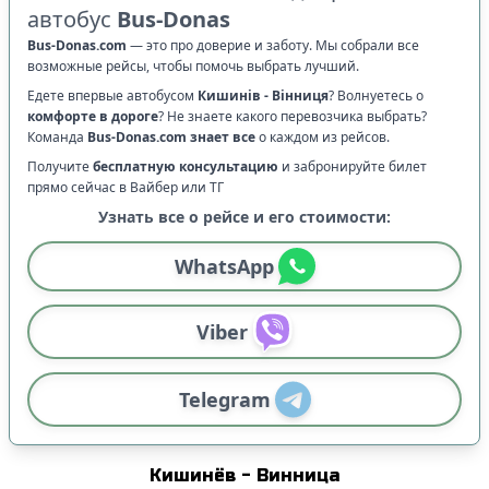
автобус
Bus-Donas
Bus-Donas.com
—
это про доверие и заботу. Мы собрали все
возможные рейсы, чтобы помочь выбрать лучший.
Едете впервые автобусом
Кишинів
-
Вінниця
? Волнуетесь о
комфорте в дороге
?
Не знаете какого перевозчика выбрать?
Команда
Bus-Donas.com
знает все
о каждом из рейсов.
Получите
бесплатную консультацию
и забронируйте билет
прямо сейчас в Вайбер или ТГ
Узнать все о рейсе и его стоимости:
WhatsApp
Viber
Telegram
Кишинёв
-
Винница