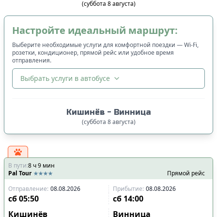
(
суббота
8
августа
)
Настройте идеальный маршрут:
Выберите необходимые услуги для комфортной поездки — Wi-Fi,
розетки, кондиционер, прямой рейс или удобное время
отправления.
Выбрать услуги в автобусе
🔀
Сортировка
:
Кишинёв
-
Винница
Цена билета
:
(
суббота
8
августа
)
Сначала дешёвые
Время отправления
:
В пути
:
8
ч
Сначала ранние
9
мин
Pal Tour
Прямой рейс
Сначала вечерние
Отправление
:
08.08.2026
Прибытие
:
08.08.2026
Время прибытия
:
сб
05:50
сб
14:00
Сначала ранние
Кишинёв
Винница