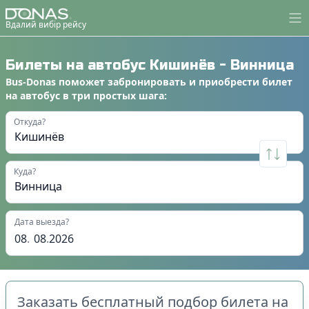
Вдалий вибір рейсу
Билеты на автобус
Кишинёв
-
Винница
Bus-Donas
поможет
забронировать
и
приобрести билет
на автобус
в
три простых шага
:
Откуда?
Куда?
Дата выезда?
08
.
08
.
2026
Заказать бесплатный подбор билета на