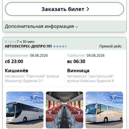
Заказать билет
Показано все
4
Сбросить
Применить
рейсов
Дополнительная информация
В пути
:
7
ч
30
мин
АВТОЕКСПРЕС-ДНІПРО ПП
Прямой рейс
Отправление
:
08.08.2026
Прибытие
:
09.08.2026
сб
23:00
вс
06:30
Кишинёв
Винница
Автовокзал "Північний" вулиця
Автовокзал "Центральний"
Мошилор; будинок 2/1
вулиця Київська; будинок 8