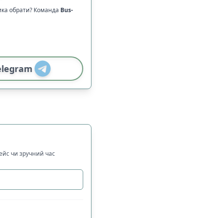
ика обрати? Команда
Bus-
elegram
рейс чи зручний час