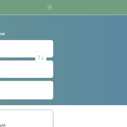
ки
:
щий.