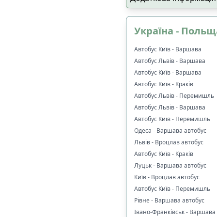
🚏
Наявність пересадки
:
Україна - Польщ
➡️
Тільки прямі р
Автобус Київ - Варшава
Автобус Львів - Варшава
📍
Основне, що впливає
Автобус Київ - Варшава
✅
Виїзд і прибутт
Автобус Київ - Краків
конкретною адре
Автобус Львів - Перемишль
✅
Дитяче крісло
Автобус Львів - Варшава
🚍
Тип транспорту
:
Автобус Київ - Перемишль
🚌
Комфортабельн
Одеса - Варшава автобус
Львів - Вроцлав автобус
🚐
VIP мікроавтобу
Автобус Київ - Краків
👑
Додатковий про
Луцьк - Варшава автобус
Київ - Вроцлав автобус
Автобус Київ - Перемишль
Рівне - Варшава автобус
🔌
Електроніка та розва
Івано-Франківськ - Варшава