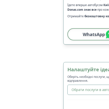
Їдете вперше автобусом
Киї
Donas.com
знає все
про коже
Отримайте
безкоштовну ко
WhatsApp
Налаштуйте іде
Оберіть необхідні послуги, 
відправлення.
Обрати послуги в авто
🔀
Сортування
: