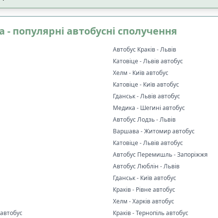
🔄
Є пересадка
а - популярні автобусні сполучення
ейси
організована
0
1
перевізником
Автобус Краків - Львів
Катовіце - Львів автобус
 на вибір маршруту
:
Хелм - Київ автобус
я за
✅
Можна
✅
Можна обрати місце
0
0
Катовіце - Київ автобус
сою
улюблен
Гданськ - Львів автобус
0
Медика - Шегині автобус
☕
Комфорт у дорозі
:
Автобус Лодзь - Львів
ий автобус
🛌
Пледи
1
Варшава - Житомир автобус
с
Катовіце - Львів автобус
🚽
Туалет
0
Автобус Перемишль - Запоріжжя
стір для ніг
🍵
Кава / чай / гаряча вод
0
Автобус Люблін - Львів
🥤
Безкоштовні напої
Гданськ - Київ автобус
🔒
Індивідуальні ремені б
Краків - Рівне автобус
❄️
Клімат-контроль
Хелм - Харків автобус
ги
:
📶
Інтернет-з'язок
:
 автобус
Краків - Тернопіль автобус