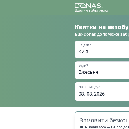
Вдалий вибір рейсу
Квитки на автоб
Bus-Donas
допоможе
заб
Звідки?
Куди?
Дата виїзду?
08
.
08
.
2026
Замовити безкош
Bus-Donas.com
—
це про до