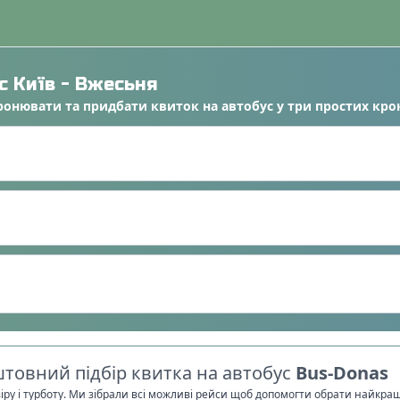
ус
Київ
-
Вжесьня
ронювати
та
придбати квиток на автобус
у
три простих кро
товний підбір квитка на автобус
Bus-Donas
віру і турботу. Ми зібрали всі можливі рейси щоб допомогти обрати найкра