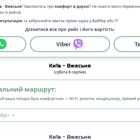
в
-
Вжесьня
? Хвилюєтесь про
комфорт в дорозі
?
Не знаєте якого перевізн
н із рейсів.
нсультацію
та забронюйте квиток прямо зараз у Вайбер або ТГ
Дізнатися все про рейс і його вартість:
Viber
T
Київ
-
Вжесьня
(
субота
8
серпня
)
альний маршрут:
щоб ваша поїздка була комфортною — Wi-Fi, розетки, кондиціонер, прямий 
бусі
Київ
-
Вжесьня