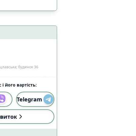
цлавська; будинок 36
 і його вартість:
і (18:00-22:59)
0
Telegram
виток
і (18:00-22:59)
0