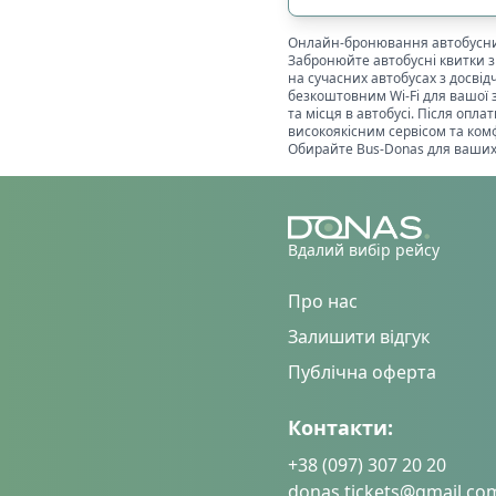
🔌
Розетки біля к
Онлайн-бронювання автобусни
🔌
Розетки в салон
Забронюйте автобусні квитки 
📺
Телевізор
на сучасних автобусах з досві
безкоштовним Wi-Fi для вашої 
🎧
Особистий муль
та місця в автобусі. Після оп
високоякісним сервісом та комф
🧳
Особливий багаж
:
Обирайте Bus-Donas для ваших 
🚲
Місце для вело
👶
Місце для дитяч
♿
Місце для інвал
Вдалий вибір рейсу
Показано всі
1
рейси
Про нас
Залишити відгук
Публічна оферта
Контакти:
+38 (097) 307 20 20
donas.tickets@gmail.co