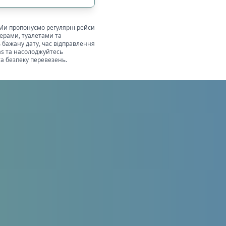
алом Starlink
0
1
 Ми пропонуємо регулярні рейси
ерами, туалетами та
 бажану дату, час відправлення
as та насолоджуйтесь
та безпеку перевезень.
и
Застосувати