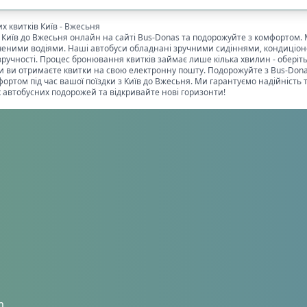
ожного сидіння
📡
Wi-Fi із стабільним сигн
0
х квитків
Київ
-
Вжесьня
і
📱
Wi-Fi 4G
1
з
Київ
до
Вжесьня
онлайн на сайті Bus-Donas та подорожуйте з комфортом.
1
дченими водіями. Наші автобуси обладнані зручними сидіннями, кондиціон
зручності. Процес бронювання квитків займає лише кілька хвилин - оберіть
тимедіа екран
0
лати ви отримаєте квитки на свою електронну пошту. Подорожуйте з Bus-Don
ортом під час вашої поїздки з
Київ
до
Вжесьня
. Ми гарантуємо надійність 
автобусних подорожей та відкривайте нові горизонти!
сипеда
1
ого візка
1
ідного візка
1
Скинут
m