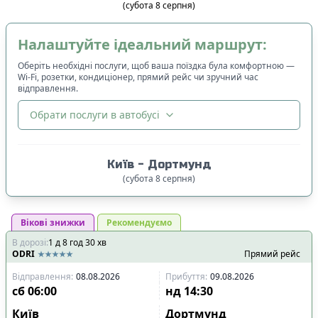
(
субота
8
серпня
)
Налаштуйте ідеальний маршрут:
Оберіть необхідні послуги, щоб ваша поїздка була комфортною —
Wi-Fi, розетки, кондиціонер, прямий рейс чи зручний час
відправлення.
Обрати послуги в автобусі
🔀
Сортування
:
Київ
-
Дортмунд
Ціна квитка
:
(
субота
8
серпня
)
Спочатку дешевші
Вікові знижки
Час відправлення
Рекомендуємо
:
В дорозі
:
1
Спочатку ранні
д
8
год
30
хв
ODRI
Прямий рейс
Спочатку вечірні
Відправлення
:
08.08.2026
Прибуття
:
09.08.2026
Час прибуття
:
сб
06:00
нд
14:30
Спочатку ранні
Київ
Дортмунд