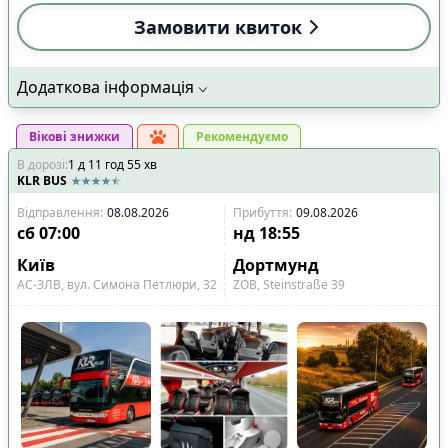
Показано всі
8
Скинути
Застосувати
рейси
Замовити квиток
Додаткова інформація
Вікові знижки
Рекомендуємо
В дорозі
:
1
д
11
год
55
хв
KLR BUS
Відправлення
:
08.08.2026
Прибуття
:
09.08.2026
сб
07:00
нд
18:55
Київ
Дортмунд
АС-ЗЛВ, вул. Симона Петлюри, 32
ZOB, Steinstraße 39