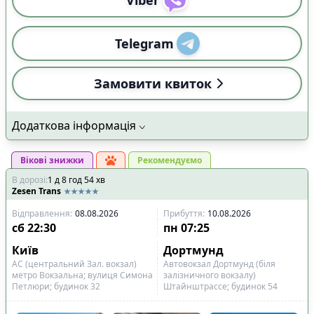
Telegram
Замовити квиток
Додаткова інформація
Вікові знижки
Рекомендуємо
В дорозі
:
1
д
8
год
54
хв
Zesen Trans
Відправлення
:
08.08.2026
Прибуття
:
10.08.2026
сб
22:30
пн
07:25
Київ
Дортмунд
АС (центральний Зал. вокзал)
Автовокзал Дортмунд (біля
метро Вокзальна; вулиця Симона
залізничного вокзалу)
Петлюри; будинок 32
Штайнштрассе; будинок 54