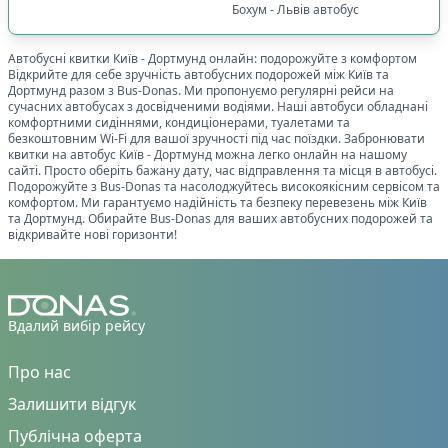
Бохум - Львів автобус
Автобусні квитки
Київ
-
Дортмунд
онлайн: подорожуйте з комфортом
Відкрийте для себе зручність автобусних подорожей між
Київ
та
Дортмунд
разом з Bus-Donas. Ми пропонуємо регулярні рейси на
сучасних автобусах з досвідченими водіями. Наші автобуси обладнані
комфортними сидіннями, кондиціонерами, туалетами та
безкоштовним Wi-Fi для вашої зручності під час поїздки. Забронювати
квитки на автобус
Київ
-
Дортмунд
можна легко онлайн на нашому
сайті. Просто оберіть бажану дату, час відправлення та місця в автобусі.
Подорожуйте з Bus-Donas та насолоджуйтесь високоякісним сервісом та
комфортом. Ми гарантуємо надійність та безпеку перевезень між
Київ
та
Дортмунд
. Обирайте Bus-Donas для ваших автобусних подорожей та
відкривайте нові горизонти!
Вдалий вибір рейсу
Про нас
Залишити відгук
Публічна оферта