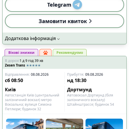
Telegram
Замовити квиток
Додаткова інформація
Вікові знижки
Рекомендуємо
В дорозі
:
1
д
9
год
39
хв
Zesen Trans
Відправлення
:
08.08.2026
Прибуття
:
09.08.2026
сб
08:50
нд
18:30
Київ
Дортмунд
Автостанція Київ (центральний
Автовокзал Дортмунд (біля
залізничний вокзал) метро
залізничного вокзалу)
Вокзальна; вулиця Симона
Штайнштрассе; будинок 54
Петлюри; будинок 32