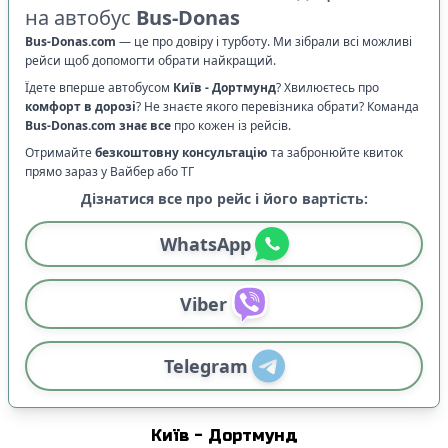
на автобус
Bus-Donas
Bus-Donas.com
—
це про довіру і турботу. Ми зібрали всі можливі
рейси щоб допомогти обрати найкращий.
Їдете вперше автобусом
Київ
-
Дортмунд
? Хвилюєтесь про
комфорт в дорозі
?
Не знаєте якого перевізника обрати? Команда
Bus-Donas.com
знає все
про кожен із рейсів.
Отримайте
безкоштовну консультацію
та забронюйте квиток
прямо зараз у Вайбер або ТГ
Дізнатися все про рейс і його вартість:
WhatsApp
Viber
Telegram
Київ
-
Дортмунд