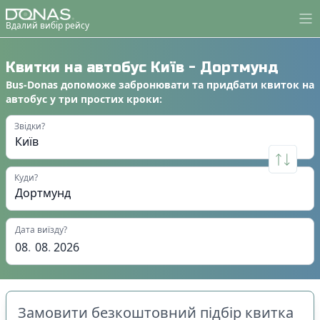
Вдалий вибір рейсу
Квитки на автобус
Київ
-
Дортмунд
Bus-Donas
допоможе
забронювати
та
придбати квиток на
автобус
у
три простих кроки
:
Звідки?
Куди?
Дата виїзду?
08
.
08
.
2026
Замовити безкоштовний підбір квитка