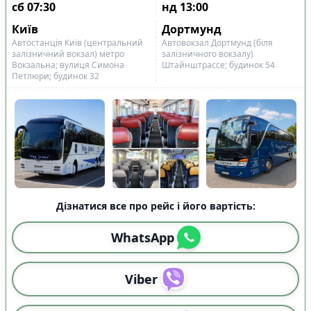
сб
07:30
нд
13:00
Київ
Дортмунд
Автостанція Київ (центральний
Автовокзал Дортмунд (біля
залізничний вокзал) метро
залізничного вокзалу)
Вокзальна; вулиця Симона
Штайнштрассе; будинок 54
Петлюри; будинок 32
Дізнатися все про рейс і його вартість:
WhatsApp
Viber