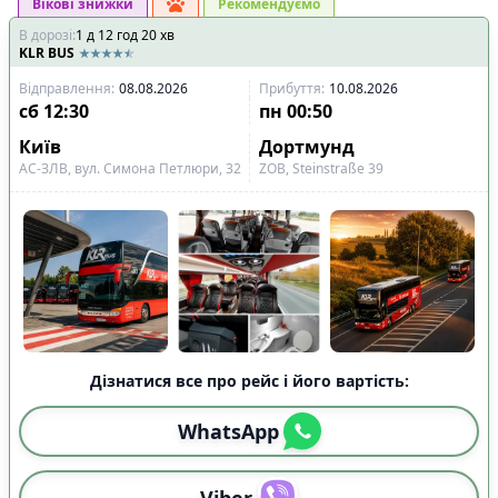
Вікові знижки
Рекомендуємо
В дорозі
:
1
д
12
год
20
хв
KLR BUS
Відправлення
:
08.08.2026
Прибуття
:
10.08.2026
сб
12:30
пн
00:50
Київ
Дортмунд
АС-ЗЛВ, вул. Симона Петлюри, 32
ZOB, Steinstraße 39
Дізнатися все про рейс і його вартість:
WhatsApp
Viber