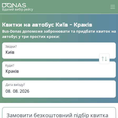
Вдалий вибір рейсу
Квитки на автобус
Київ
-
Краків
Bus-Donas
допоможе
забронювати
та
придбати квиток на
автобус
у
три простих кроки
:
Звідки?
Куди?
Дата виїзду?
08
.
08
.
2026
Замовити безкоштовний підбір квитка