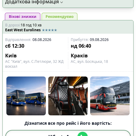
Додаткова інформація
Вікові знижки
Рекомендуємо
В дорозі
:
18
год
10
хв
East West Eurolines
Відправлення
:
08.08.2026
Прибуття
:
09.08.2026
сб
12:30
нд
06:40
Київ
Краків
АС "Київ", вул. С.Петлюри, 32 ЖД
АС, вул. Босяцька, 18
вокзал
Дізнатися все про рейс і його вартість: