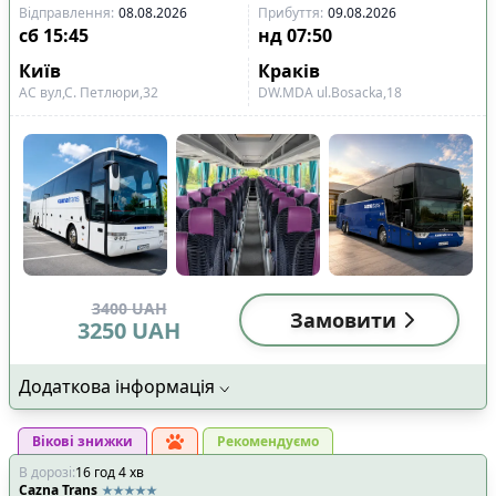
Відправлення
:
08.08.2026
Прибуття
:
09.08.2026
сб
15:45
нд
07:50
Київ
Краків
АС вул,С. Петлюри,32
DW.MDA ul.Bosacka,18
3400
UAH
Замовити
3250
UAH
Додаткова інформація
Вікові знижки
Рекомендуємо
В дорозі
:
16
год
4
хв
Cazna Trans