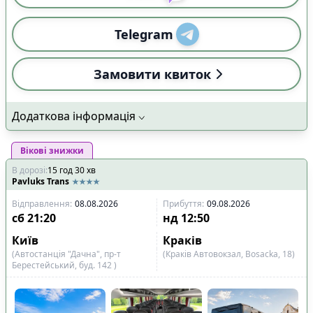
Telegram
Замовити квиток
Додаткова інформація
Вікові знижки
В дорозі
:
15
год
30
хв
Pavluks Trans
Відправлення
:
08.08.2026
Прибуття
:
09.08.2026
сб
21:20
нд
12:50
Київ
Краків
(Автостанція "Дачна", пр-т
(Краків Автовокзал, Bosacka, 18)
Берестейський, буд. 142 )