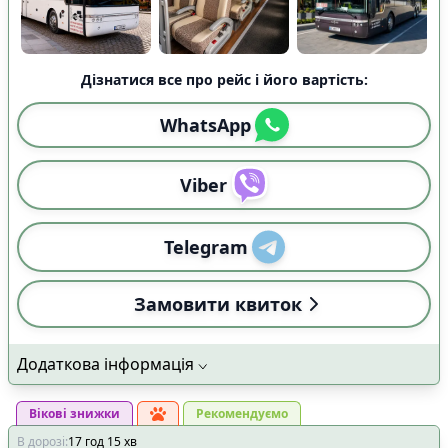
Дізнатися все про рейс і його вартість:
WhatsApp
Viber
Telegram
Замовити квиток
Додаткова інформація
Вікові знижки
Рекомендуємо
В дорозі
:
17
год
15
хв