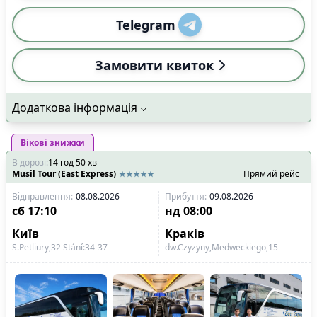
Telegram
Замовити квиток
Додаткова інформація
Вікові знижки
В дорозі
:
14
год
50
хв
Musil Tour (East Express)
Прямий рейс
Відправлення
:
08.08.2026
Прибуття
:
09.08.2026
сб
17:10
нд
08:00
Київ
Краків
S.Petliury,32 Stání:34-37
dw.Czyzyny,Medweckiego,15