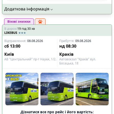
Додаткова інформація
Вікові знижки
В дорозі
:
19
год
30
хв
LIKEBUS
Відправлення
:
08.08.2026
Прибуття
:
09.08.2026
сб
13:00
нд
08:30
Київ
Краків
АВ "Центральний" пр-т Науки, 1/2.
Автовокзал "Краків" вул.
Босацька, 18
Дізнатися все про рейс і його вартість: