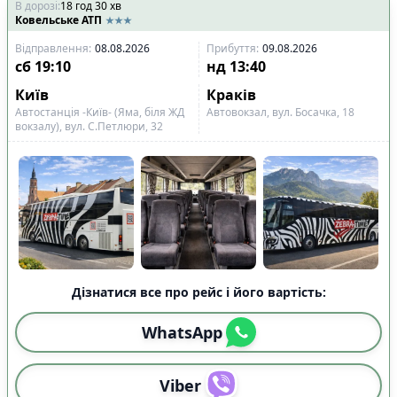
В дорозі
:
18
год
30
хв
Ковельське АТП
Відправлення
:
08.08.2026
Прибуття
:
09.08.2026
сб
19:10
нд
13:40
Київ
Краків
Автостанція -Київ- (Яма, біля ЖД
Автовокзал, вул. Босачка, 18
вокзалу), вул. С.Петлюри, 32
Дізнатися все про рейс і його вартість:
WhatsApp
Viber