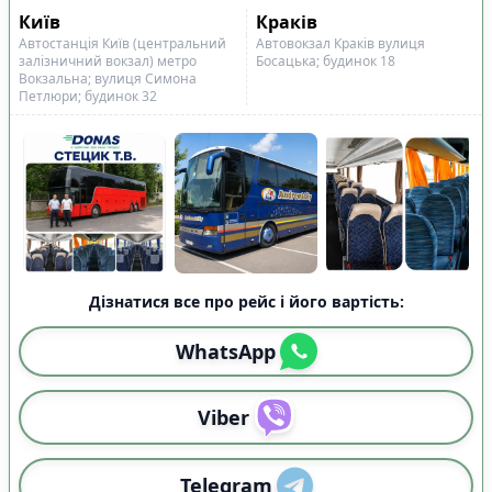
Показано всі
21
Скинути
Застосувати
Київ
Краків
рейси
Автостанція Київ (центральний
Автовокзал Краків вулиця
залізничний вокзал) метро
Босацька; будинок 18
Вокзальна; вулиця Симона
Петлюри; будинок 32
Дізнатися все про рейс і його вартість:
WhatsApp
Viber
Telegram