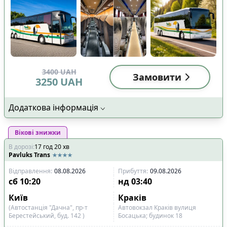
3400
UAH
Замовити
3250
UAH
Додаткова інформація
Вікові знижки
В дорозі
:
17
год
20
хв
Pavluks Trans
Відправлення
:
08.08.2026
Прибуття
:
09.08.2026
сб
10:20
нд
03:40
Київ
Краків
(Автостанція "Дачна", пр-т
Автовокзал Краків вулиця
Берестейський, буд. 142 )
Босацька; будинок 18