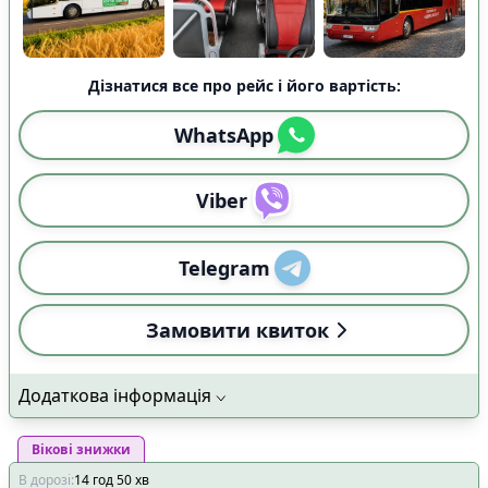
Дізнатися все про рейс і його вартість:
WhatsApp
Viber
Telegram
Замовити квиток
Додаткова інформація
Вікові знижки
В дорозі
:
14
год
50
хв