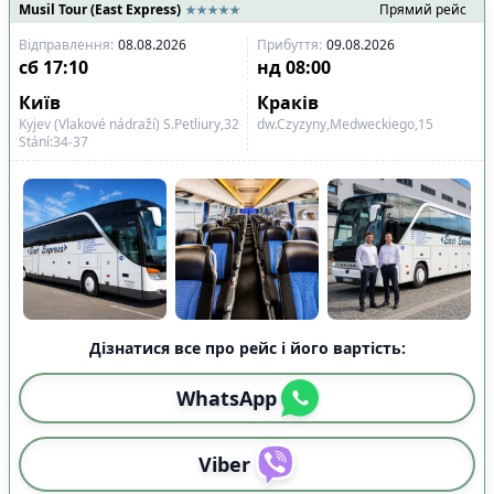
Musil Tour (East Express)
Прямий рейс
Відправлення
:
08.08.2026
Прибуття
:
09.08.2026
сб
17:10
нд
08:00
Київ
Краків
Kyjev (Vlakové nádraží) S.Petliury,32
dw.Czyzyny,Medweckiego,15
Stání:34-37
Дізнатися все про рейс і його вартість:
WhatsApp
Viber