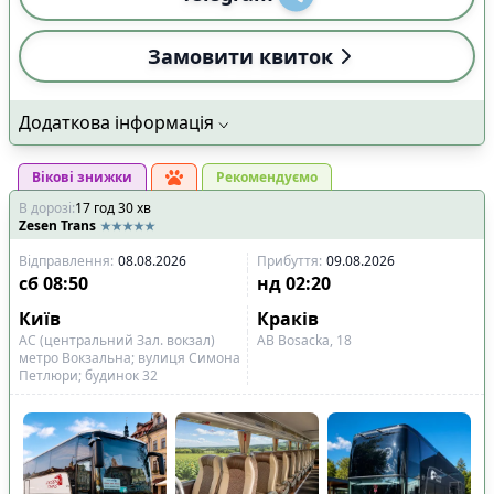
Замовити квиток
Додаткова інформація
Вікові знижки
Рекомендуємо
В дорозі
:
17
год
30
хв
Zesen Trans
Відправлення
:
08.08.2026
Прибуття
:
09.08.2026
сб
08:50
нд
02:20
Київ
Краків
АС (центральний Зал. вокзал)
АВ Bosacka, 18
метро Вокзальна; вулиця Симона
Петлюри; будинок 32