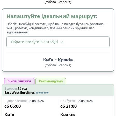
(
субота
8
серпня
)
Налаштуйте ідеальний маршрут:
Оберіть необхідні послуги, щоб ваша поїздка була комфортною —
Wi-Fi, розетки, кондиціонер, прямий рейс чи зручний час
відправлення.
Обрати послуги в автобусі
🔀
Сортування
:
Київ
-
Краків
Ціна квитка
:
(
субота
8
серпня
)
Спочатку дешевші
Вікові знижки
Час відправлення
Рекомендуємо
:
В дорозі
:
15
Спочатку ранні
год
East West Eurolines
Спочатку вечірні
Відправлення
:
08.08.2026
Прибуття
:
08.08.2026
Час прибуття
:
сб
06:00
сб
21:00
Спочатку ранні
Київ
Краків