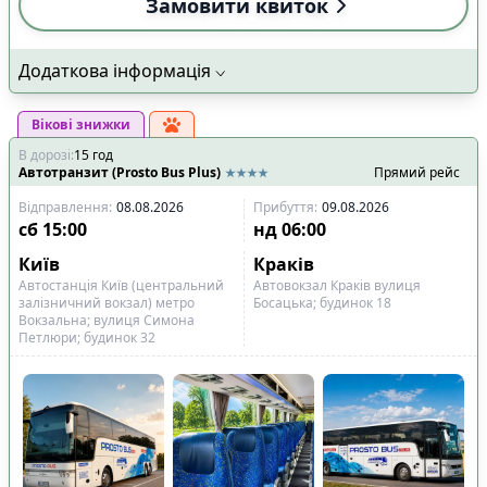
Замовити квиток
Додаткова інформація
Вікові знижки
В дорозі
:
15
год
Автотранзит (Prosto Bus Plus)
Прямий рейс
Відправлення
:
08.08.2026
Прибуття
:
09.08.2026
сб
15:00
нд
06:00
Київ
Краків
Автостанція Київ (центральний
Автовокзал Краків вулиця
залізничний вокзал) метро
Босацька; будинок 18
Вокзальна; вулиця Симона
Петлюри; будинок 32