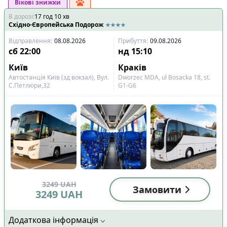
Вікові знижки
В дорозі
:
17
год
10
хв
Східно-Європейська Подорож
Відправлення
:
08.08.2026
Прибуття
:
09.08.2026
сб
22:00
нд
15:10
Київ
Краків
Автостанція Київ (зд вокзал), Вул.
Dworzec MDA, ul Bosacka 18, st.
С.Петлюри,32
G1-G6
3249
UAH
Замовити
3249
UAH
Додаткова інформація