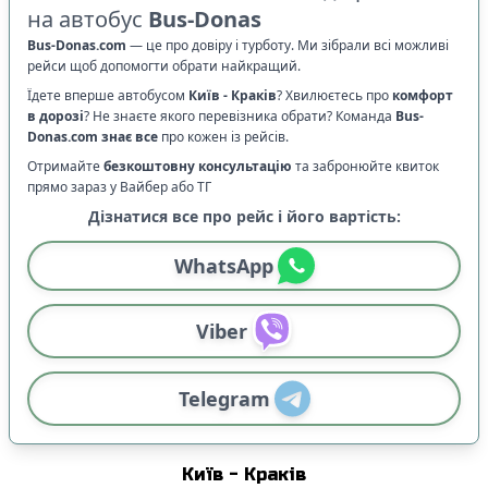
на автобус
Bus-Donas
Bus-Donas.com
—
це про довіру і турботу. Ми зібрали всі можливі
рейси щоб допомогти обрати найкращий.
Їдете вперше автобусом
Київ
-
Краків
? Хвилюєтесь про
комфорт
в дорозі
?
Не знаєте якого перевізника обрати? Команда
Bus-
Donas.com
знає все
про кожен із рейсів.
Отримайте
безкоштовну консультацію
та забронюйте квиток
прямо зараз у Вайбер або ТГ
Дізнатися все про рейс і його вартість:
WhatsApp
Viber
Telegram
Київ
-
Краків