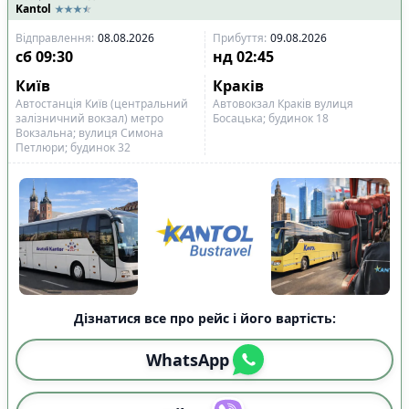
Kantol
Відправлення
:
08.08.2026
Прибуття
:
09.08.2026
сб
09:30
нд
02:45
Київ
Краків
Автостанція Київ (центральний
Автовокзал Краків вулиця
залізничний вокзал) метро
Босацька; будинок 18
Вокзальна; вулиця Симона
Петлюри; будинок 32
Дізнатися все про рейс і його вартість:
WhatsApp