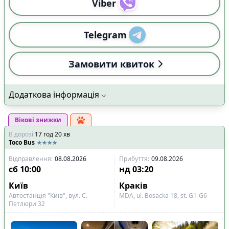
Viber
Telegram
Замовити квиток
Додаткова інформація
Вікові знижки
В дорозі
:
17
год
20
хв
Toco Bus
Відправлення
:
08.08.2026
Прибуття
:
09.08.2026
сб
10:00
нд
03:20
Київ
Краків
Автостанція "Київ", вул. С.
MDA, ul. Bosacka 18, st. G1-G6
Петлюри 32