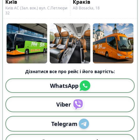
Київ
Краків
Київ АС (Зал. вок.) вул. С.Петлюри
АВ Bosacka, 18
32
Дізнатися все про рейс і його вартість:
WhatsApp
Viber
Telegram