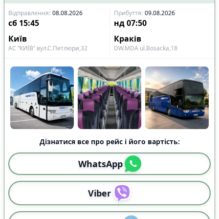
Відправлення
:
08.08.2026
Прибуття
:
09.08.2026
сб
15:45
нд
07:50
Київ
Краків
АС “КИЇВ” вул.С.Петлюри,32
DW.MDA ul.Bosacka,18
Дізнатися все про рейс і його вартість:
WhatsApp
Viber