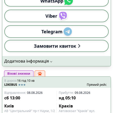
WhatsApp
Viber
Telegram
Замовити квиток
Додаткова інформація
Вікові знижки
В дорозі
:
16
год
10
хв
LIKEBUS
Прямий рейс
Відправлення
:
08.08.2026
Прибуття
:
09.08.2026
сб
13:00
нд
05:10
Київ
Краків
АВ "Центральний" пр-т Науки, 1/2
Автовокзал "Краків" вул.