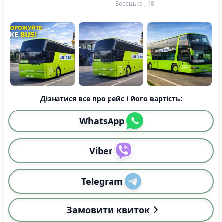
Босацька , 18
Дізнатися все про рейс і його вартість:
WhatsApp
Viber
Telegram
Замовити квиток