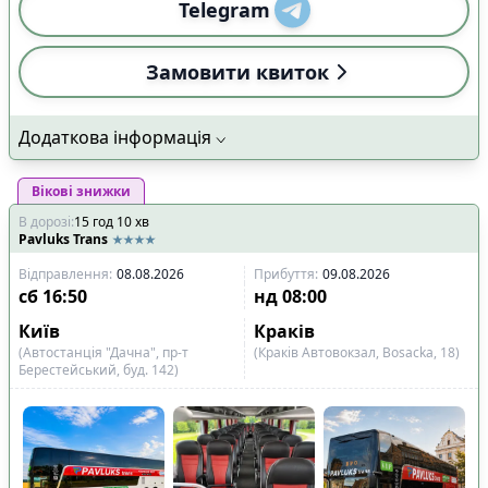
Telegram
Замовити квиток
Додаткова інформація
Вікові знижки
В дорозі
:
15
год
10
хв
Pavluks Trans
Відправлення
:
08.08.2026
Прибуття
:
09.08.2026
сб
16:50
нд
08:00
Київ
Краків
(Автостанція "Дачна", пр-т
(Краків Автовокзал, Bosacka, 18)
Берестейський, буд. 142)