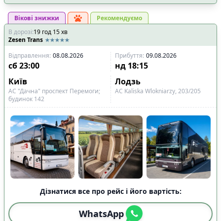
Вікові знижки
Рекомендуємо
В дорозі
:
19
год
15
хв
Zesen Trans
Відправлення
:
08.08.2026
Прибуття
:
09.08.2026
сб
23:00
нд
18:15
Київ
Лодзь
АС "Дачна" проспект Перемоги;
АС Kalіska Wloknіarzy, 203/205
будинок 142
Дізнатися все про рейс і його вартість:
WhatsApp