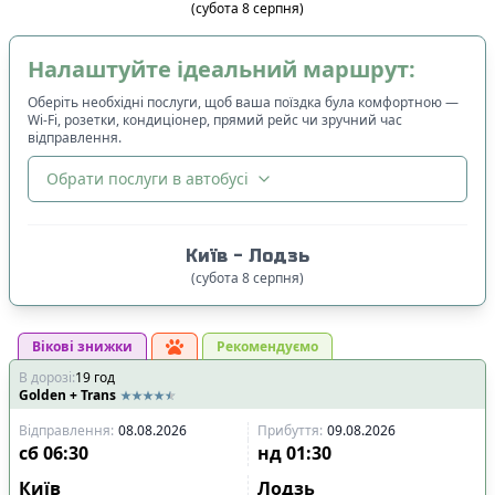
(
субота
8
серпня
)
Налаштуйте ідеальний маршрут:
Оберіть необхідні послуги, щоб ваша поїздка була комфортною —
Wi-Fi, розетки, кондиціонер, прямий рейс чи зручний час
відправлення.
Обрати послуги в автобусі
🔀
Сортування
:
Київ
-
Лодзь
Ціна квитка
:
(
субота
8
серпня
)
Спочатку дешевші
Вікові знижки
Час відправлення
:
Рекомендуємо
В дорозі
:
19
Спочатку ранні
год
Golden + Trans
Спочатку вечірні
Відправлення
:
08.08.2026
Прибуття
:
09.08.2026
Час прибуття
:
сб
06:30
нд
01:30
Спочатку ранні
Київ
Лодзь