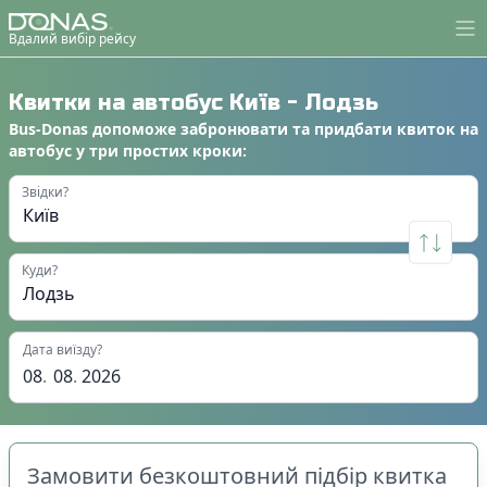
Вдалий вибір рейсу
Квитки на автобус
Київ
-
Лодзь
Bus-Donas
допоможе
забронювати
та
придбати квиток на
автобус
у
три простих кроки
:
Звідки?
Куди?
Дата виїзду?
08
.
08
.
2026
Замовити безкоштовний підбір квитка