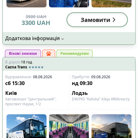
3500
UAH
Замовити
3300
UAH
Додаткова інформація
Вікові знижки
Рекомендуємо
В дорозі
:
18
год
Cazna Trans
Відправлення
:
08.08.2026
Прибуття
:
09.08.2026
сб
15:30
нд
09:30
Київ
Лодзь
Автовокзал "Центральний",
DW.PKS “Kaliska” Aleja Włókniarzy
проспект Науки, 1/2