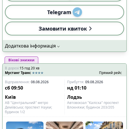
Telegram
Замовити квиток
Додаткова інформація
Вікові знижки
В дорозі
:
15
год
20
хв
Мустанг Транс
Прямий рейс
Відправлення
:
08.08.2026
Прибуття
:
09.08.2026
сб
09:50
нд
01:10
Київ
Лодзь
АВ "Центральний" метро
Автовокзал "Каліска" проспект
Деміївська; проспект Науки;
Влокняжи; будинок 203/205
будинок 1/2