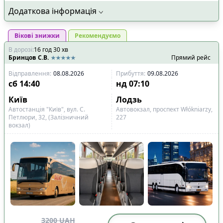
Додаткова інформація
Вікові знижки
Рекомендуємо
В дорозі
:
16
год
30
хв
Бринцов С.В.
Прямий рейс
Відправлення
:
08.08.2026
Прибуття
:
09.08.2026
сб
14:40
нд
07:10
Київ
Лодзь
Автостанція "Київ", вул. С.
Автовокзал, проспект Włókniarzy,
Петлюри, 32, (Залізничний
227
вокзал)
3200
UAH