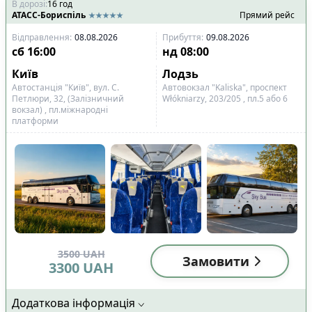
В дорозі
:
16
год
АТАСС-Бориспіль
Прямий рейс
Відправлення
:
08.08.2026
Прибуття
:
09.08.2026
сб
16:00
нд
08:00
Київ
Лодзь
Автостанція "Київ", вул. С.
Автовокзал "Kaliska", проспект
Петлюри, 32, (Залізничний
Włókniarzy, 203/205 , пл.5 або 6
вокзал) , пл.міжнародні
платформи
3500
UAH
Замовити
3300
UAH
Додаткова інформація