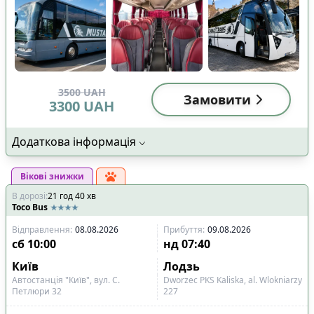
3500
UAH
Замовити
3300
UAH
Додаткова інформація
Вікові знижки
В дорозі
:
21
год
40
хв
Toco Bus
Відправлення
:
08.08.2026
Прибуття
:
09.08.2026
сб
10:00
нд
07:40
Київ
Лодзь
Автостанція "Київ", вул. С.
Dworzec PKS Kaliska, al. Wlokniarzy
Петлюри 32
227