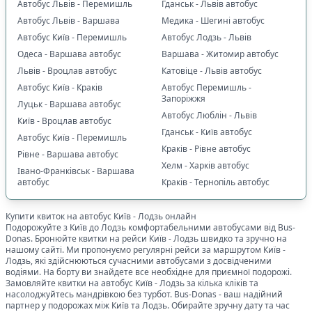
Автобус Львів - Перемишль
Гданськ - Львів автобус
Автобус Львів - Варшава
Медика - Шегині автобус
Автобус Київ - Перемишль
Автобус Лодзь - Львів
Одеса - Варшава автобус
Варшава - Житомир автобус
Львів - Вроцлав автобус
Катовіце - Львів автобус
Автобус Київ - Краків
Автобус Перемишль -
Запоріжжя
Луцьк - Варшава автобус
Автобус Люблін - Львів
Київ - Вроцлав автобус
Гданськ - Київ автобус
Автобус Київ - Перемишль
Краків - Рівне автобус
Рівне - Варшава автобус
Хелм - Харків автобус
Івано-Франківськ - Варшава
автобус
Краків - Тернопіль автобус
Купити квиток на автобус
Київ
-
Лодзь
онлайн
Подорожуйте з
Київ
до
Лодзь
комфортабельними автобусами від Bus-
Donas. Бронюйте квитки на рейси
Київ
-
Лодзь
швидко та зручно на
нашому сайті. Ми пропонуємо регулярні рейси за маршрутом
Київ
-
Лодзь
, які здійснюються сучасними автобусами з досвідченими
водіями. На борту ви знайдете все необхідне для приємної подорожі.
Замовляйте квитки на автобус
Київ
-
Лодзь
за кілька кліків та
насолоджуйтесь мандрівкою без турбот. Bus-Donas - ваш надійний
партнер у подорожах між
Київ
та
Лодзь
. Обирайте зручну дату та час