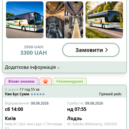
3500
UAH
Замовити
3300
UAH
Додаткова інформація
Вікові знижки
Рекомендуємо
В дорозі
:
17
год
55
хв
Пан Бус Суми
Прямий рейс
Відправлення
:
08.08.2026
Прибуття
:
09.08.2026
сб
14:00
нд
07:55
Київ
Лодзь
Київ АС (Зал. вок.) вул. С.Петлюри
АС Kalіska Wloknіarzy, 203/205
32