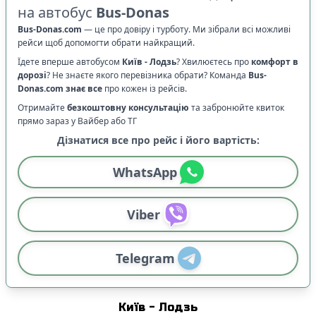
на автобус
Bus-Donas
Bus-Donas.com
—
це про довіру і турботу. Ми зібрали всі можливі
рейси щоб допомогти обрати найкращий.
Їдете вперше автобусом
Київ
-
Лодзь
? Хвилюєтесь про
комфорт в
дорозі
?
Не знаєте якого перевізника обрати? Команда
Bus-
Donas.com
знає все
про кожен із рейсів.
Отримайте
безкоштовну консультацію
та забронюйте квиток
прямо зараз у Вайбер або ТГ
Дізнатися все про рейс і його вартість:
WhatsApp
Viber
Telegram
Київ
-
Лодзь