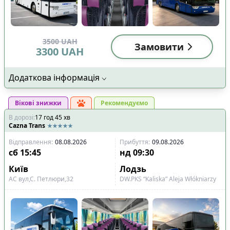
3500
UAH
Замовити
3300
UAH
Додаткова інформація
Вікові знижки
Рекомендуємо
В дорозі
:
17
год
45
хв
Cazna Trans
Відправлення
:
08.08.2026
Прибуття
:
09.08.2026
сб
15:45
нд
09:30
Київ
Лодзь
АС вул,С. Петлюри,32
DW.PKS “Kaliska” Aleja Włókniarzy