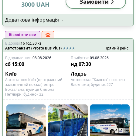
Замовити
3000
UAH
Додаткова інформація
Вікові знижки
В дорозі
:
16
год
30
хв
Автотранзит (Prosto Bus Plus)
Прямий рейс
Відправлення
:
08.08.2026
Прибуття
:
09.08.2026
сб
15:00
нд
07:30
Київ
Лодзь
Автостанція Київ (центральний
Автовокзал "Каліска" проспект
залізничний вокзал) метро
Влокняжи; будинок 227
Вокзальна; вулиця Симона
Петлюри; будинок 32