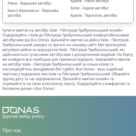
Краків - Рівне автобус
Рівне - Варшава автобус
❄️
Клімат-контроль
1
Хелм - Харків автобус
Івано-Франківськ - Варшава
автобус
Краків - Тернопіль автобус
🔌
Електроніка та розваги
:
🔌
Розетки біля кожного сидіння
0
Купити квиток на автобус
Київ
-
Пйотркув-Трибунальський
онлайн
🔌
Розетки в салоні
1
Подорожуйте з
Київ
до
Пйотркув-Трибунальський
комфортабельними
автобусами від Bus-Donas. Бронюйте квитки на рейси
Київ
-
Пйотркув-
📺
Телевізор
1
Трибунальський
швидко та зручно на нашому сайті. Ми пропонуємо
🎧
Особистий мультимедіа екран
регулярні рейси за маршрутом
Київ
-
Пйотркув-Трибунальський
, які
0
здійснюються сучасними автобусами з досвідченими водіями. На борту
ви знайдете все необхідне для приємної подорожі. Замовляйте квитки
📶
Інтернет-з'язок
:
на автобус
Київ
-
Пйотркув-Трибунальський
за кілька кліків та
насолоджуйтесь мандрівкою без турбот. Bus-Donas - ваш надійний
📡
Wi-Fi із стабільним сигналом Starlink
0
партнер у подорожах між
Київ
та
Пйотркув-Трибунальський
. Обирайте
📱
Wi-Fi 4G
1
зручну дату та час відправлення, бронюйте квитки онлайн та
отримуйте їх на свою електронну пошту. Подорожуйте з комфортом та
🧳
Особливий багаж
:
безпекою разом з Bus-Donas!
🚲
Місце для велосипеда
1
👶
Місце для дитячого візка
1
♿
Місце для інвалідного візка
1
Вдалий вибір рейсу
Показано всі
1
Скинути
Застосувати
Про нас
рейси