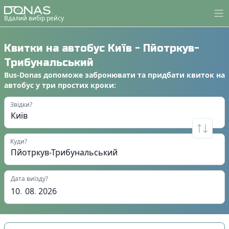
Вдалий вибір рейсу
Квитки на автобус
Київ
-
Пйотркув-
Трибунальський
Bus-Donas
допоможе
забронювати
та
придбати квиток на
автобус
у
три простих кроки
:
Звідки?
Куди?
Дата виїзду?
10
.
08
.
2026