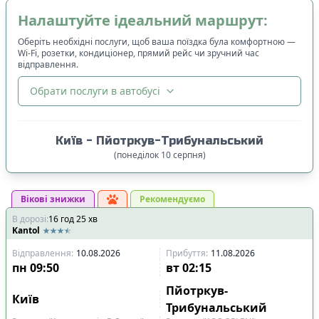
Налаштуйте ідеальний маршрут:
Оберіть необхідні послуги, щоб ваша поїздка була комфортною —
Wi-Fi, розетки, кондиціонер, прямий рейс чи зручний час
відправлення.
Обрати послуги в автобусі
🔀
Сортування
:
Київ
-
Пйотркув-Трибунальський
Ціна квитка
:
(
понеділок
10
серпня
)
Спочатку дешевші
Вікові знижки
Час відправлення
:
Рекомендуємо
В дорозі
:
16
Спочатку ранні
год
25
хв
Kantol
Спочатку вечірні
Відправлення
:
10.08.2026
Прибуття
:
11.08.2026
Час прибуття
:
пн
09:50
вт
02:15
Спочатку ранні
Пйотркув-
Київ
Спочатку вечірні
Трибунальський