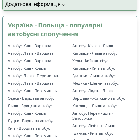
Додаткова інформація
🔄
Є пересадка організована перевізником
1
📍
Основне, що впливає на вибір маршруту
:
Україна - Польща - популярні
✅
Виїзд і прибуття за конкретною адресою
0
автобусні сполучення
✅
Можна обрати місце
0
✅
Можна з домашніми улюбленцями
1
Автобус Київ - Варшава
Автобус Краків - Львів
✅
Дитяче крісло
0
Автобус Львів - Варшава
Катовіце - Львів автобус
🚍
Тип транспорту
:
Автобус Київ - Варшава
Хелм - Київ автобус
Автобус Київ - Краків
Катовіце - Київ автобус
🚌
Комфортабельний автобус
1
Автобус Львів - Перемишль
Гданськ - Львів автобус
🚐
VIP мікроавтобус
0
Автобус Львів - Варшава
Медика - Шегині автобус
👑
Додатковий простір для ніг
0
Автобус Київ - Перемишль
Автобус Лодзь - Львів
☕
Комфорт у дорозі
:
Одеса - Варшава автобус
Варшава - Житомир автобус
🛌
Пледи
Львів - Вроцлав автобус
Катовіце - Львів автобус
0
Автобус Київ - Краків
Автобус Перемишль -
🚽
Туалет
0
Запоріжжя
Луцьк - Варшава автобус
🍵
Кава / чай / гаряча вода
0
Автобус Люблін - Львів
Київ - Вроцлав автобус
🥤
Безкоштовні напої
0
Гданськ - Київ автобус
Автобус Київ - Перемишль
🔒
Індивідуальні ремені безпеки
0