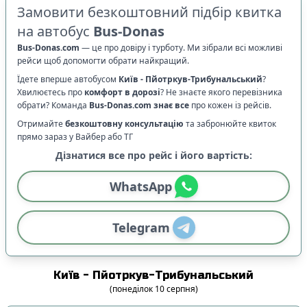
Замовити безкоштовний підбір квитка
на автобус
Bus-Donas
Bus-Donas.com
—
це про довіру і турботу. Ми зібрали всі можливі
рейси щоб допомогти обрати найкращий.
Їдете вперше автобусом
Київ
-
Пйотркув-Трибунальський
?
Хвилюєтесь про
комфорт в дорозі
?
Не знаєте якого перевізника
обрати? Команда
Bus-Donas.com
знає все
про кожен із рейсів.
Отримайте
безкоштовну консультацію
та забронюйте квиток
прямо зараз у Вайбер або ТГ
Дізнатися все про рейс і його вартість:
WhatsApp
Telegram
Київ
-
Пйотркув-Трибунальський
(
понеділок
10
серпня
)