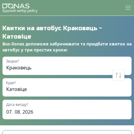
Вдалий вибір рейсу
Квитки на автобус
Краковець
-
Катовіце
Bus-Donas
допоможе
забронювати
та
придбати квиток на
автобус
у
три простих кроки
:
Звідки?
Куди?
Дата виїзду?
07
.
08
.
2026