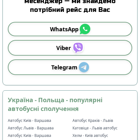
месенджер — ми знайдемо
Спочатку ранні
потрібний рейс для Вас
Спочатку вечірні
Тривалість подорожі
:
WhatsApp
Від меншої до більшої
Від більшої до меншої
Viber
🕒
Час відправлення
:
🌅
Зранку (05:00-11:59)
Telegram
0
☀️
Вдень (12:00-17:59)
0
🌆
Ввечері (18:00-22:59)
0
🌙
Вночі (23:00-04:59)
0
Україна - Польща - популярні
🛬
Час прибуття
:
автобусні сполучення
🌅
Зранку (05:00-11:59)
0
☀️
Вдень (12:00-17:59)
0
Автобус Київ - Варшава
Автобус Краків - Львів
🌆
Ввечері (18:00-22:59)
0
Автобус Львів - Варшава
Катовіце - Львів автобус
🌙
Вночі (23:00-04:59)
0
Автобус Київ - Варшава
Хелм - Київ автобус