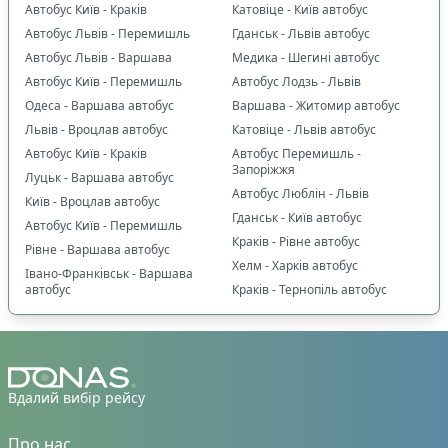
Автобус Київ - Краків
Катовіце - Київ автобус
🚏
Наявність пересадки
:
Автобус Львів - Перемишль
Гданськ - Львів автобус
➡️
Тільки прямі рейси
0
Автобус Львів - Варшава
Медика - Шегині автобус
🔄
Є пересадка організована перевізником
0
Автобус Київ - Перемишль
Автобус Лодзь - Львів
Одеса - Варшава автобус
Варшава - Житомир автобус
📍
Основне, що впливає на вибір маршруту
:
Львів - Вроцлав автобус
Катовіце - Львів автобус
✅
Виїзд і прибуття за конкретною адресою
0
Автобус Київ - Краків
Автобус Перемишль -
✅
Можна обрати місце
0
Запоріжжя
Луцьк - Варшава автобус
✅
Можна з домашніми улюбленцями
0
Автобус Люблін - Львів
Київ - Вроцлав автобус
✅
Дитяче крісло
Гданськ - Київ автобус
0
Автобус Київ - Перемишль
Краків - Рівне автобус
Рівне - Варшава автобус
🚍
Тип транспорту
:
Хелм - Харків автобус
Івано-Франківськ - Варшава
🚌
Комфортабельний автобус
0
автобус
Краків - Тернопіль автобус
🚐
VIP мікроавтобус
0
👑
Додатковий простір для ніг
0
☕
Комфорт у дорозі
:
Вдалий вибір рейсу
🛌
Пледи
0
🚽
Туалет
0
Про нас