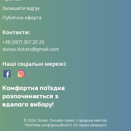
🍵
Кава / чай / гаряча вода
0
Залишити відгук
🥤
Безкоштовні напої
0
🔒
Індивідуальні ремені безпеки
0
Публічна оферта
❄️
Клімат-контроль
0
Контакти:
🔌
Електроніка та розваги
:
+38 (097) 307 20 20
🔌
Розетки біля кожного сидіння
0
donas.tickets@gmail.com
🔌
Розетки в салоні
0
📺
Телевізор
0
Наші соціальні мережі:
🎧
Особистий мультимедіа екран
0
📶
Інтернет-з'язок
:
📡
Wi-Fi із стабільним сигналом Starlink
0
Комфортна поїздка
📱
Wi-Fi 4G
0
розпочинається з
🧳
Особливий багаж
:
вдалого вибору!
🚲
Місце для велосипеда
0
👶
Місце для дитячого візка
0
© 2024, Donas. Онлайн сервіс з продажу квитків.
Політика конфіденційності. Усі права захищені
♿
Місце для інвалідного візка
0