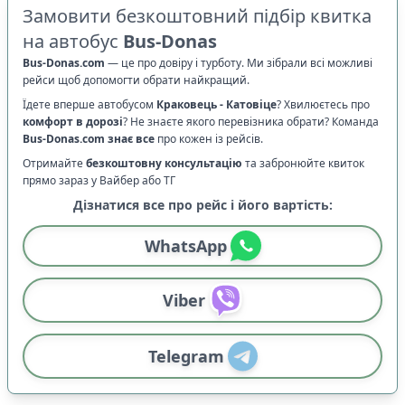
Замовити безкоштовний підбір квитка
на автобус
Bus-Donas
Bus-Donas.com
—
це про довіру і турботу. Ми зібрали всі можливі
рейси щоб допомогти обрати найкращий.
Їдете вперше автобусом
Краковець
-
Катовіце
? Хвилюєтесь про
комфорт в дорозі
?
Не знаєте якого перевізника обрати? Команда
Bus-Donas.com
знає все
про кожен із рейсів.
Отримайте
безкоштовну консультацію
та забронюйте квиток
прямо зараз у Вайбер або ТГ
Дізнатися все про рейс і його вартість:
WhatsApp
Viber
Telegram