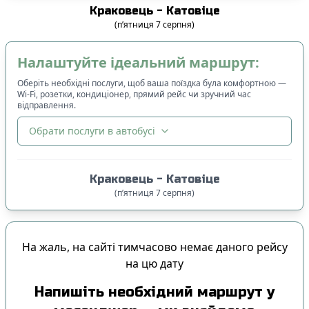
Краковець
-
Катовіце
(
п’ятниця
7
серпня
)
Налаштуйте ідеальний маршрут:
Оберіть необхідні послуги, щоб ваша поїздка була комфортною —
Wi-Fi, розетки, кондиціонер, прямий рейс чи зручний час
відправлення.
Обрати послуги в автобусі
🔀
Сортування
:
Краковець
-
Катовіце
Ціна квитка
:
(
п’ятниця
7
серпня
)
Спочатку дешевші
Час відправлення
:
На жаль, на сайті тимчасово немає даного рейсу
Спочатку ранні
на цю дату
Спочатку вечірні
Напишіть необхідний маршрут у
Час прибуття
: