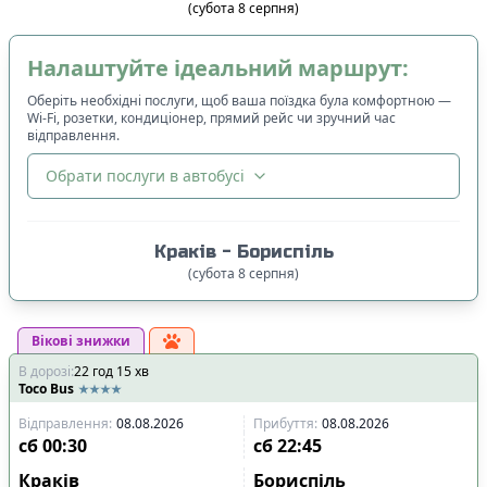
(
субота
8
серпня
)
Налаштуйте ідеальний маршрут:
Оберіть необхідні послуги, щоб ваша поїздка була комфортною —
Wi-Fi, розетки, кондиціонер, прямий рейс чи зручний час
відправлення.
Обрати послуги в автобусі
🔀
Сортування
:
Краків
-
Бориспіль
Ціна квитка
:
(
субота
8
серпня
)
Спочатку дешевші
Вікові знижки
Час відправлення
:
В дорозі
:
22
Спочатку ранні
год
15
хв
Toco Bus
Спочатку вечірні
Відправлення
:
08.08.2026
Прибуття
:
08.08.2026
Час прибуття
:
сб
00:30
сб
22:45
Спочатку ранні
Краків
Бориспіль