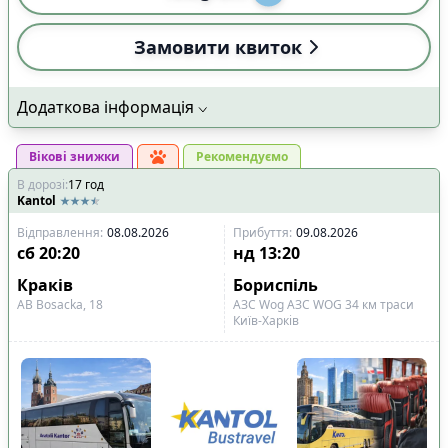
Замовити квиток
Додаткова інформація
Вікові знижки
Рекомендуємо
В дорозі
:
17
год
Kantol
Відправлення
:
08.08.2026
Прибуття
:
09.08.2026
сб
20:20
нд
13:20
Краків
Бориспіль
АВ Bosacka, 18
АЗС Wog АЗС WOG 34 км траси
Київ-Харків