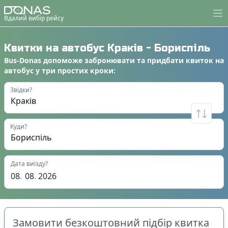
Вдалий вибір рейсу
Квитки на автобус
Краків
-
Бориспіль
Bus-Donas
допоможе
забронювати
та
придбати квиток на
автобус
у
три простих кроки
:
Звідки?
Куди?
Дата виїзду?
08
.
08
.
2026
Замовити безкоштовний підбір квитка