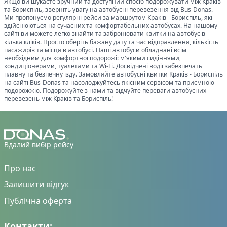
Якщо ви шукаєте зручний та доступний спосіб подорожувати між
Краків
та
Бориспіль
, зверніть увагу на автобусні перевезення від Bus-Donas.
Ми пропонуємо регулярні рейси за маршрутом
Краків
-
Бориспіль
, які
здійснюються на сучасних та комфортабельних автобусах. На нашому
сайті ви можете легко знайти та забронювати квитки на автобус в
кілька кліків. Просто оберіть бажану дату та час відправлення, кількість
пасажирів та місця в автобусі. Наші автобуси обладнані всім
необхідним для комфортної подорожі: м'якими сидіннями,
кондиціонерами, туалетами та Wi-Fi. Досвідчені водії забезпечать
плавну та безпечну їзду. Замовляйте автобусні квитки
Краків
-
Бориспіль
на сайті Bus-Donas та насолоджуйтесь якісним сервісом та приємною
подорожжю. Подорожуйте з нами та відчуйте переваги автобусних
перевезень між
Краків
та
Бориспіль
!
Вдалий вибір рейсу
Про нас
Залишити відгук
Публічна оферта
Контакти: