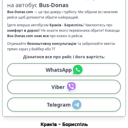
на автобус
Bus-Donas
Bus-Donas.com
—
це про довіру і турботу. Ми зібрали всі можливі
рейси щоб допомогти обрати найкращий.
Їдете вперше автобусом
Краків
-
Бориспіль
? Хвилюєтесь про
комфорт в дорозі
?
Не знаєте якого перевізника обрати? Команда
Bus-Donas.com
знає все
про кожен із рейсів.
Отримайте
безкоштовну консультацію
та забронюйте квиток
прямо зараз у Вайбер або ТГ
Дізнатися все про рейс і його вартість:
WhatsApp
Viber
Telegram
Краків
-
Бориспіль