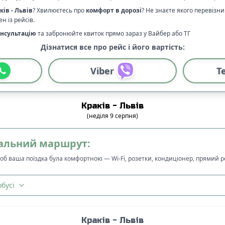
ків
-
Львів
? Хвилюєтесь про
комфорт в дорозі
?
Не знаєте якого перевізн
н із рейсів.
нсультацію
та забронюйте квиток прямо зараз у Вайбер або ТГ
Дізнатися все про рейс і його вартість:
Viber
T
Краків
-
Львів
(
неділя
9
серпня
)
альний маршрут:
щоб ваша поїздка була комфортною — Wi-Fi, розетки, кондиціонер, прямий 
бусі
Краків
-
Львів