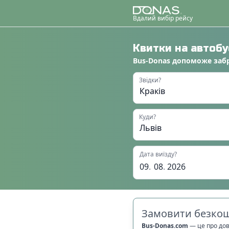
Вдалий вибір рейсу
Квитки на автоб
Bus-Donas
допоможе
заб
Звідки?
Куди?
Дата виїзду?
09
.
08
.
2026
Замовити безкош
Bus-Donas.com
—
це про до