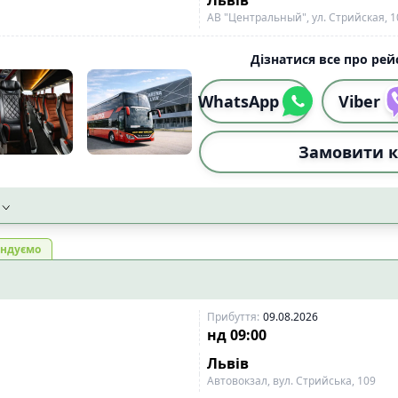
АВ "Центральный", ул. Стрийская, 1
Дізнатися все про рейс
WhatsApp
Viber
Замовити к
ндуємо
Прибуття
:
09.08.2026
нд
09:00
Львів
Автовокзал, вул. Стрийська, 109