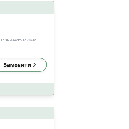
 залізничного вокзалу
 з домашніми
14
цями
Замовити
1
4
а
4
4
езпеки
8
30