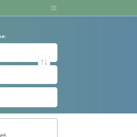
ки
:
щий.