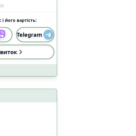
09
 і його вартість:
Telegram
виток