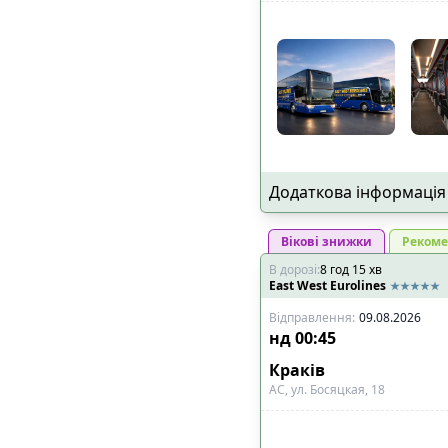
Додаткова інформація
Вікові знижки
Рекоме
В дорозі
:
8
год
15
хв
East West Eurolines
Відправлення
:
09.08.2026
нд
00:45
Краків
АС, ул. Босяцкая, 18