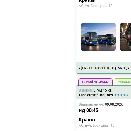
АС, ул. Босяцкая, 18
Додаткова інформація
Вікові знижки
Рекоме
В дорозі
:
8
год
15
хв
East West Eurolines
Відправлення
:
09.08.2026
нд
00:45
Краків
АС, вул. Босяцька, 18