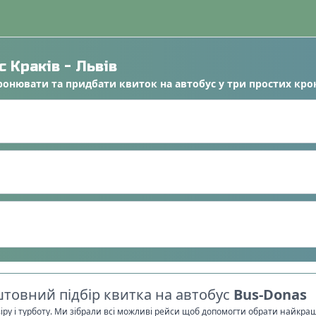
ус
Краків
-
Львів
ронювати
та
придбати квиток на автобус
у
три простих кро
товний підбір квитка на автобус
Bus-Donas
віру і турботу. Ми зібрали всі можливі рейси щоб допомогти обрати найкра