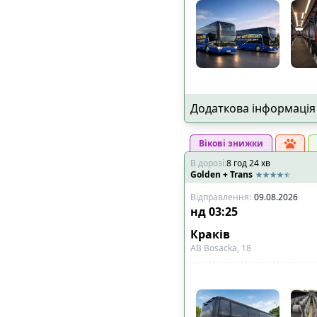
Додаткова інформація
Вікові знижки
В дорозі
:
8
год
24
хв
Golden + Trans
Відправлення
:
09.08.2026
нд
03:25
Краків
АВ Bosacka, 18