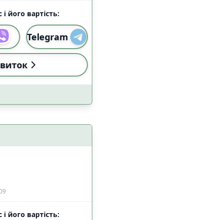
 і його вартість:
Telegram
виток
09
 і його вартість: