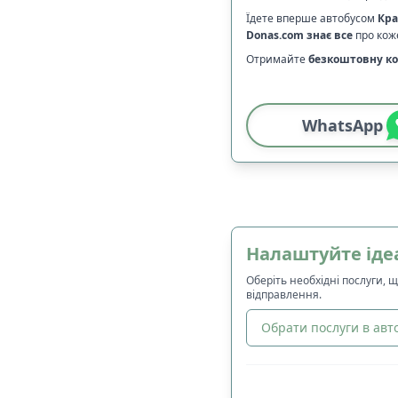
Їдете вперше автобусом
Кра
Donas.com
знає все
про коже
Отримайте
безкоштовну ко
WhatsApp
Налаштуйте іде
Оберіть необхідні послуги, 
відправлення.
Обрати послуги в авто
🔀
Сортування
: