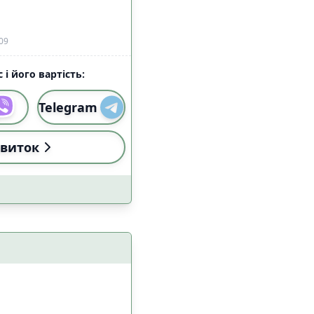
алом Starlink
5
30
09
 і його вартість:
Telegram
виток
и
Застосувати