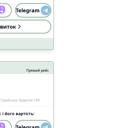
Telegram
виток
Прямий рейс
Стрийська; будинок 109
 і його вартість:
Telegram