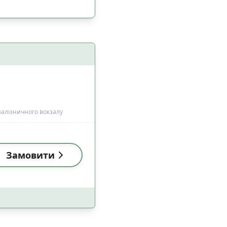
 залізничного вокзалу
Замовити
і (18:00-22:59)
14
і (18:00-22:59)
4