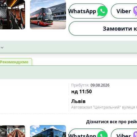
WhatsApp
Viber
Замовити к
Рекомендуємо
Прибуття
:
09.08.2026
нд
11:50
Львів
Автовокзал "Центральний" вулиця 
Дізнатися все про рейс
WhatsApp
Viber