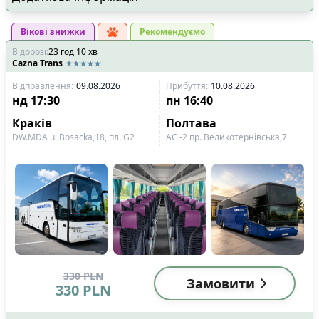
Вікові знижки
Рекомендуємо
В дорозі
:
23
год
10
хв
Cazna Trans
Відправлення
:
09.08.2026
Прибуття
:
10.08.2026
нд
17:30
пн
16:40
Краків
Полтава
DW.MDA ul.Bosacka,18, пл. G2
АС -2 пр. Великотернівська,7
330
PLN
Замовити
330
PLN