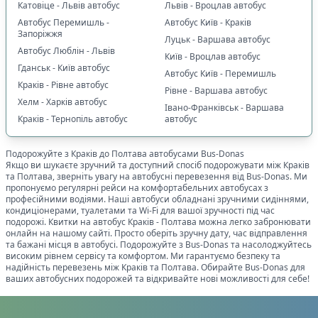
Катовіце - Львів автобус
Львів - Вроцлав автобус
Автобус Перемишль -
Автобус Київ - Краків
Запоріжжя
Луцьк - Варшава автобус
Автобус Люблін - Львів
Київ - Вроцлав автобус
Гданськ - Київ автобус
Автобус Київ - Перемишль
Краків - Рівне автобус
Рівне - Варшава автобус
Хелм - Харків автобус
Івано-Франківськ - Варшава
Краків - Тернопіль автобус
автобус
Подорожуйте з
Краків
до
Полтава
автобусами Bus-Donas
Якщо ви шукаєте зручний та доступний спосіб подорожувати між
Краків
та
Полтава
, зверніть увагу на автобусні перевезення від Bus-Donas. Ми
пропонуємо регулярні рейси на комфортабельних автобусах з
професійними водіями. Наші автобуси обладнані зручними сидіннями,
кондиціонерами, туалетами та Wi-Fi для вашої зручності під час
подорожі. Квитки на автобус
Краків
-
Полтава
можна легко забронювати
онлайн на нашому сайті. Просто оберіть зручну дату, час відправлення
та бажані місця в автобусі. Подорожуйте з Bus-Donas та насолоджуйтесь
високим рівнем сервісу та комфортом. Ми гарантуємо безпеку та
надійність перевезень між
Краків
та
Полтава
. Обирайте Bus-Donas для
ваших автобусних подорожей та відкривайте нові можливості для себе!