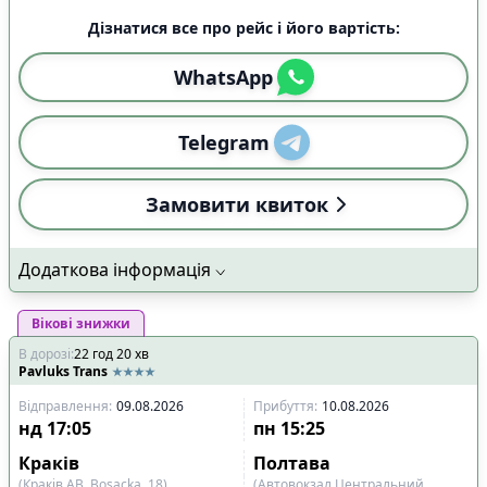
Дізнатися все про рейс і його вартість:
WhatsApp
Telegram
Замовити квиток
Додаткова інформація
Вікові знижки
В дорозі
:
22
год
20
хв
Pavluks Trans
Відправлення
:
09.08.2026
Прибуття
:
10.08.2026
нд
17:05
пн
15:25
Краків
Полтава
(Краків АВ, Bosacka, 18)
(Автовокзал Центральний