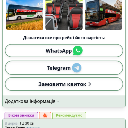
Дізнатися все про рейс і його вартість:
WhatsApp
Telegram
Замовити квиток
Додаткова інформація
Вікові знижки
Рекомендуємо
В дорозі
:
1
д
30
хв
Zesen Trans