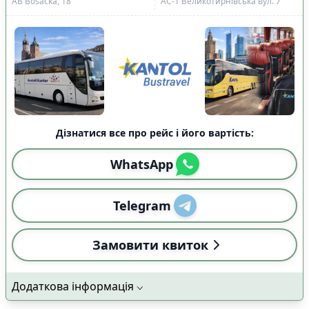
АВ Bosacka, 18
АС-1 Великотирнівська вул. 7
Дізнатися все про рейс і його вартість:
WhatsApp
Telegram
Замовити квиток
Додаткова інформація