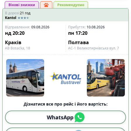
Вікові знижки
Рекомендуємо
В дорозі
:
21
год
Kantol
Відправлення
:
09.08.2026
Прибуття
:
10.08.2026
нд
20:20
пн
17:20
Краків
Полтава
АВ Bosacka, 18
АС-1 Великотирнівська вул. 7
Дізнатися все про рейс і його вартість:
WhatsApp