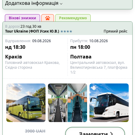
Додаткова інформація
Вікові знижки
Рекомендуємо
В дорозі
:
23
год
30
хв
Tour Ukraine (ФОП Усик Ю.В.)
Прямий рейс
Відправлення
:
09.08.2026
Прибуття
:
10.08.2026
нд
18:30
пн
18:00
Краків
Полтава
Головний автовокзал Кракова,
Центральний автовокзал, вул.
Східна сторона
Великотирнівська 7, платформа
1/2
3900
UAH
Замовити