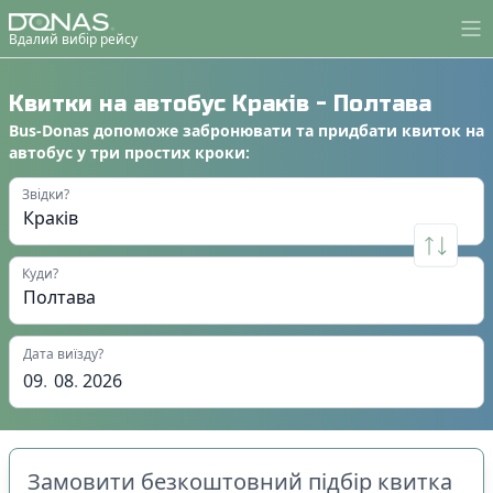
Вдалий вибір рейсу
Квитки на автобус
Краків
-
Полтава
Bus-Donas
допоможе
забронювати
та
придбати квиток на
автобус
у
три простих кроки
:
Звідки?
Куди?
Дата виїзду?
09
.
08
.
2026
Замовити безкоштовний підбір квитка