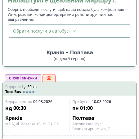
Налаштуйте ідеальний маршрут:
Оберіть необхідні послуги, щоб ваша поїздка була комфортною —
Wi-Fi, розетки, кондиціонер, прямий рейс чи зручний час
відправлення.
Обрати послуги в автобусі
🔀
Сортування
:
Краків
-
Полтава
Ціна квитка
:
(
неділя
9
серпня
)
Спочатку дешевші
Вікові знижки
Час відправлення
:
В дорозі
:
1
Спочатку ранні
д
30
хв
Toco Bus
Спочатку вечірні
Відправлення
:
09.08.2026
Прибуття
:
10.08.2026
Час прибуття
:
нд
00:30
пн
01:00
Спочатку ранні
Краків
Полтава
Спочатку вечірні
MDA, ul. Bosacka 18, st. G1-G6
Автовокзал, вул.
Великотирнівська, 7
Тривалість подорожі
: