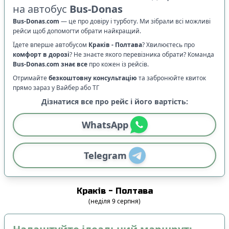
на автобус
Bus-Donas
Bus-Donas.com
—
це про довіру і турботу. Ми зібрали всі можливі
рейси щоб допомогти обрати найкращий.
Їдете вперше автобусом
Краків
-
Полтава
? Хвилюєтесь про
комфорт в дорозі
?
Не знаєте якого перевізника обрати? Команда
Bus-Donas.com
знає все
про кожен із рейсів.
Отримайте
безкоштовну консультацію
та забронюйте квиток
прямо зараз у Вайбер або ТГ
Дізнатися все про рейс і його вартість:
WhatsApp
Telegram
Краків
-
Полтава
(
неділя
9
серпня
)