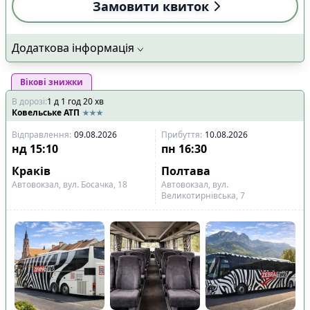
Замовити квиток
Додаткова інформація
Вікові знижки
В дорозі
:
1
д
1
год
20
хв
Ковельське АТП
Відправлення
:
09.08.2026
Прибуття
:
10.08.2026
нд
15:10
пн
16:30
Краків
Полтава
Автовокзал, вул. Босачка, 18
Автовокзал, вул.
Великотирнівська, 7