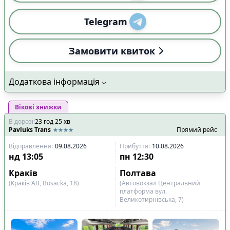
Telegram
Замовити квиток
Додаткова інформація
Вікові знижки
В дорозі
:
23
год
25
хв
Pavluks Trans
Прямий рейс
Відправлення
:
09.08.2026
Прибуття
:
10.08.2026
нд
13:05
пн
12:30
Краків
Полтава
(Краків АВ, Bosacka, 18)
(Автовокзал Центральний
платформа вул.
Великотирнівська, 7)