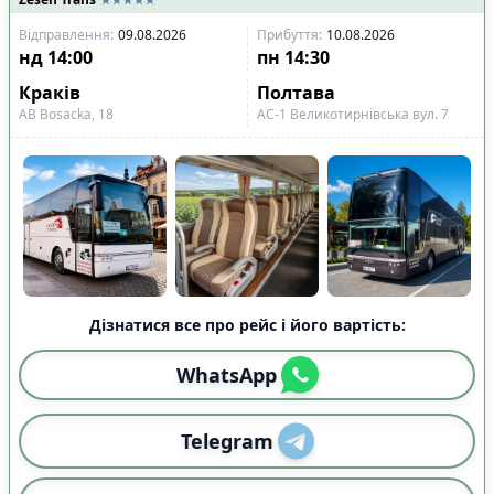
Відправлення
:
09.08.2026
Прибуття
:
10.08.2026
нд
14:00
пн
14:30
Краків
Полтава
АВ Bosacka, 18
АС-1 Великотирнівська вул. 7
Дізнатися все про рейс і його вартість:
WhatsApp
Telegram