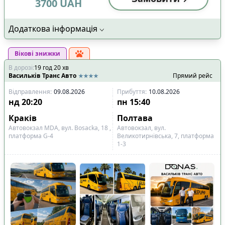
3700
UAH
Додаткова інформація
Вікові знижки
В дорозі
:
19
год
20
хв
Васильків Транс Авто
Прямий рейс
Відправлення
:
09.08.2026
Прибуття
:
10.08.2026
нд
20:20
пн
15:40
Краків
Полтава
Автовокзал MDA, вул. Bosacka, 18 ,
Автовокзал, вул.
платформа G-4
Великотирнівська, 7, платформа
1-3