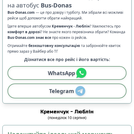
на автобус
Bus-Donas
Bus-Donas.com
—
це про довіру і турботу. Ми зібрали всі можливі
рейси щоб допомогти обрати найкращий.
Їдете вперше автобусом
Кременчук
-
Люблін
? Хвилюєтесь про
комфорт в дорозі
?
Не знаєте якого перевізника обрати? Команда
Bus-Donas.com
знає все
про кожен із рейсів.
Отримайте
безкоштовну консультацію
та забронюйте квиток
прямо зараз у Вайбер або ТГ
Дізнатися все про рейс і його вартість:
WhatsApp
Telegram
Кременчук
-
Люблін
(
понеділок
10
серпня
)