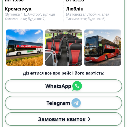
Кременчук
Люблін
(Зупинка "ТЦ Амстор", вулиця
(Автовокзал Люблін, алея
Халаменюка; будинок 7)
Тисячоліття; будинок 6)
Дізнатися все про рейс і його вартість:
WhatsApp
Telegram
Замовити квиток