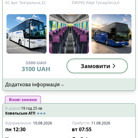
АС вул. Театральна,32
DW.PKS Aleje Tysuiąclecia,6
3300
UAH
Замовити
3100
UAH
Додаткова інформація
Вікові знижки
В дорозі
:
19
год
25
хв
Ковельське АТП
Відправлення
:
10.08.2026
Прибуття
:
11.08.2026
пн
12:30
вт
07:55