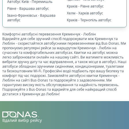
Автобус Київ - Перемишль
Краків - Рівне автобус
Рівне - Варшава автобус
Хелм - Харків автобус
Івано-Франківськ - Варшава
автобус
Краків - Тернопіль автобус
Комфортні автобусні перевезення
Кременчук
-
Люблін
Відкрийте для себе зручний спосіб подорожувати між
Кременчук
та
Люблін
- скористайтеся автобусними перевезеннями від Bus-Donas. Ми
пропонуємо регулярні рейси за маршрутом
Кременчук
-
Люблін
на
сучасних та комфортабельних автобусах. Квитки на автобус можна
легко забронювати онлайн на нашому сайті. Ви матимете можливість
вибрати зручну дату та час відправлення, а також місце в автобусі. Наші
автобуси обладнані зручними сидіннями, кондиціонерами, туалетами
та безкоштовним Wi-Fi. Професійні водії подбають про вашу безпеку та
комфорт під час подорожі. Замовляйте автобусні квитки
Кременчук
-
Люблін
на сайті Bus-Donas та подорожуйте з задоволенням. Ми
гарантуємо високу якість обслуговування та надійність перевезень.
Подорожуйте з Bus-Donas та відкрийте для себе найкращий спосіб
дістатися з
Кременчук
до
Люблін
!
Вдалий вибір рейсу