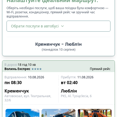
Налаштуйте ідеальний маршрут:
Оберіть необхідні послуги, щоб ваша поїздка була комфортною —
Wi-Fi, розетки, кондиціонер, прямий рейс чи зручний час
відправлення.
Обрати послуги в автобусі
🔀
Сортування
:
Кременчук
-
Люблін
Ціна квитка
:
(
понеділок
10
серпня
)
Спочатку дешевші
В дорозі
:
18
год
10
хв
Час відправлення
:
Волинь Експрес
Прямий рейс
Спочатку ранні
Відправлення
:
10.08.2026
Прибуття
:
11.08.2026
Спочатку вечірні
пн
08:30
вт
02:40
Час прибуття
:
Кременчук
Люблін
Автовокзал, вул. Театральная,
PKS, Al. Tysiąclecia, 6
Спочатку ранні
32/6
Спочатку вечірні
Тривалість подорожі
: