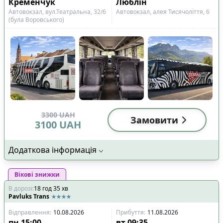
Кременчук
Люблін
Автовокзал, вул.Театральна, 32/6
Автовокзал, алея Тисячоліття, 6
(була Воровського)
3300
UAH
Замовити
3100
UAH
Додаткова інформація
Вікові знижки
В дорозі
:
18
год
35
хв
Pavluks Trans
Відправлення
:
10.08.2026
Прибуття
:
11.08.2026
пн
15:00
вт
09:35