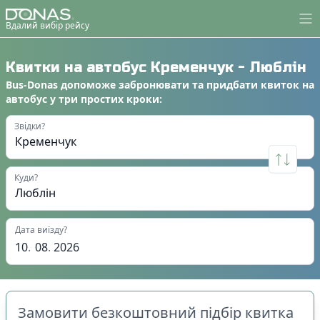
Вдалий вибір рейсу
Квитки на автобус
Кременчук
-
Люблін
Bus-Donas
допоможе
забронювати
та
придбати квиток на
автобус
у
три простих кроки
:
Звідки?
Куди?
Дата виїзду?
10
.
08
.
2026
Замовити безкоштовний підбір квитка