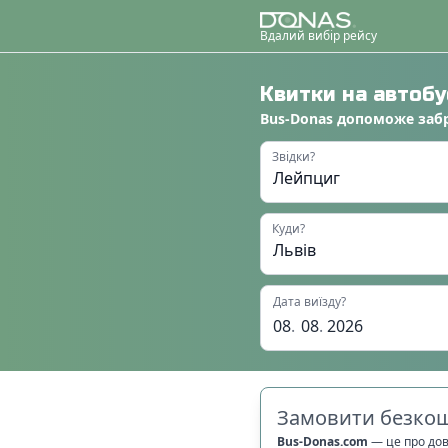
Вдалий вибір рейсу
Квитки на автоб
Bus-Donas
допоможе
заб
Звідки?
Куди?
Дата виїзду?
08
.
08
.
2026
Замовити безкош
Bus-Donas.com
—
це про до