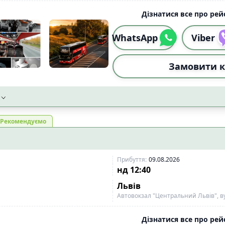
Дізнатися все про рейс
WhatsApp
Viber
Замовити к
Рекомендуємо
Прибуття
:
09.08.2026
нд
12:40
Львів
Автовокзал "Центральний Львів", ву
Дізнатися все про рейс