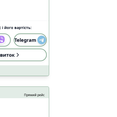
алом Starlink
6
7
 і його вартість:
Telegram
виток
и
Застосувати
Прямий рейс