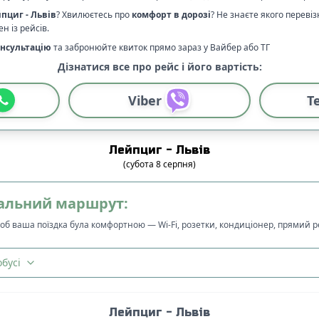
йпциг
-
Львів
? Хвилюєтесь про
комфорт в дорозі
?
Не знаєте якого переві
н із рейсів.
нсультацію
та забронюйте квиток прямо зараз у Вайбер або ТГ
Дізнатися все про рейс і його вартість:
Viber
T
Лейпциг
-
Львів
(
субота
8
серпня
)
альний маршрут:
щоб ваша поїздка була комфортною — Wi-Fi, розетки, кондиціонер, прямий 
бусі
Лейпциг
-
Львів