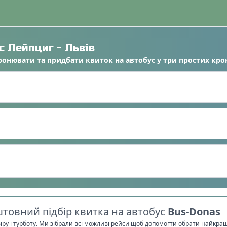
ус
Лейпциг
-
Львів
ронювати
та
придбати квиток на автобус
у
три простих кро
товний підбір квитка на автобус
Bus-Donas
віру і турботу. Ми зібрали всі можливі рейси щоб допомогти обрати найкра