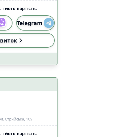
 і його вартість:
Telegram
виток
л. Стрийська, 109
 і його вартість: