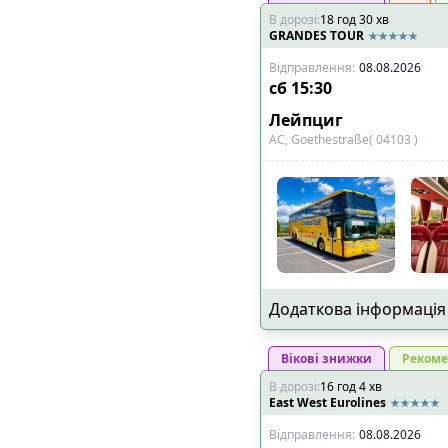
В дорозі
:
18
год
30
хв
🚏
Наявність пересадки
:
GRANDES TOUR
Відправлення
:
08.08.2026
➡️
Тільки прямі р
сб
15:30
Лейпциг
📍
Основне, що впливає
АС, Goethestraße( 04103 )
✅
Виїзд і прибутт
конкретною адре
✅
Дитяче крісло
🚍
Тип транспорту
:
🚌
Комфортабельн
🚐
VIP мікроавтобу
Додаткова інформація
👑
Додатковий про
Вікові знижки
Рекоме
В дорозі
:
16
год
4
хв
East West Eurolines
🔌
Електроніка та розва
Відправлення
:
08.08.2026