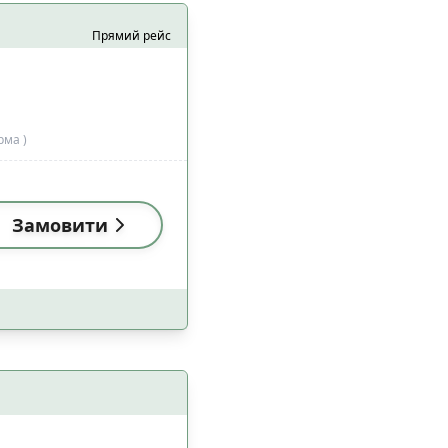
Прямий рейс
рма )
 з домашніми
4
цями
Замовити
2
5
а
6
4
езпеки
5
7