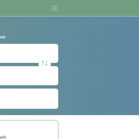
ки
:
щий.