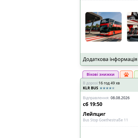
Додаткова інформація
Вікові знижки
В дорозі
:
16
год
49
хв
KLR BUS
Відправлення
:
08.08.2026
сб
19:50
Лейпциг
Bus Stop Goethestraße 11