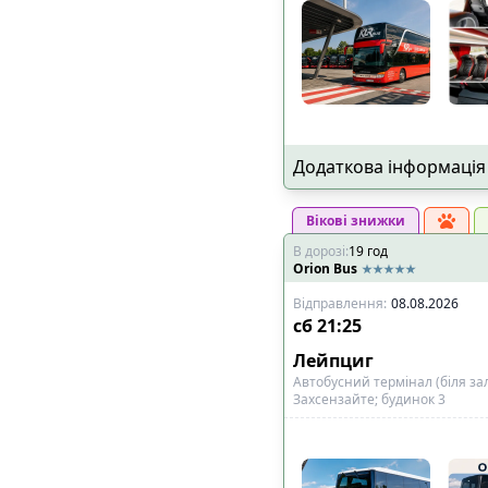
Додаткова інформація
Вікові знижки
В дорозі
:
19
год
Orion Bus
Відправлення
:
08.08.2026
сб
21:25
Лейпциг
Автобусний термінал (біля за
Захсензайте; будинок 3