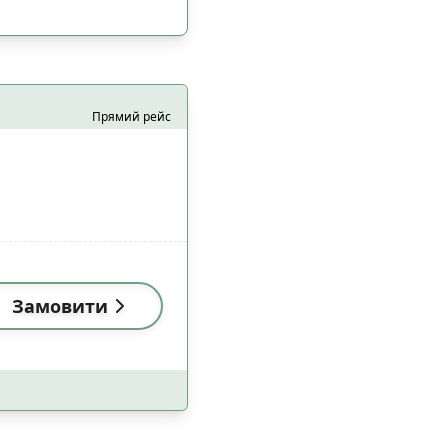
Прямий рейс
Замовити
і (18:00-22:59)
3
і (18:00-22:59)
0