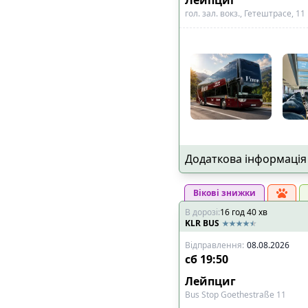
гол. зал. вокз., Гетештрасе, 11
Додаткова інформація
Вікові знижки
В дорозі
:
16
год
40
хв
KLR BUS
Відправлення
:
08.08.2026
сб
19:50
Лейпциг
Bus Stop Goethestraße 11