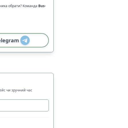
зника обрати? Команда
Bus-
elegram
рейс чи зручний час