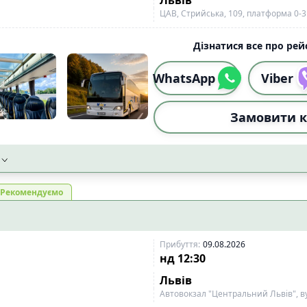
ЦАВ, Стрийська, 109, платформа 0-3
Дізнатися все про рейс
WhatsApp
Viber
Замовити к
Рекомендуємо
Прибуття
:
09.08.2026
нд
12:30
Львів
Автовокзал "Центральний Львів", ву