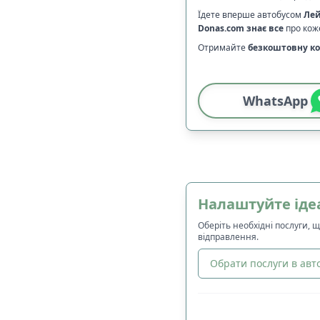
Їдете вперше автобусом
Ле
Donas.com
знає все
про коже
Отримайте
безкоштовну ко
WhatsApp
Налаштуйте іде
Оберіть необхідні послуги, 
відправлення.
Обрати послуги в авто
🔀
Сортування
: