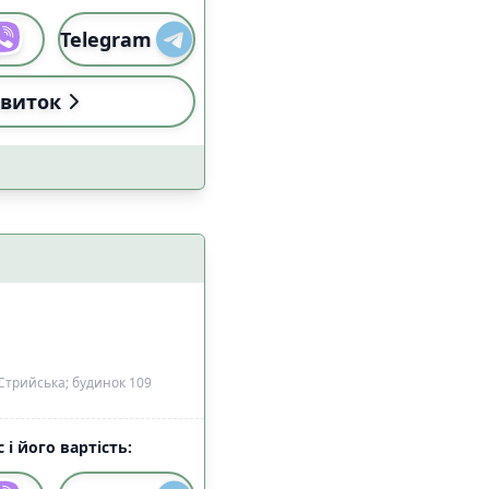
Telegram
виток
Стрийська; будинок 109
 і його вартість: