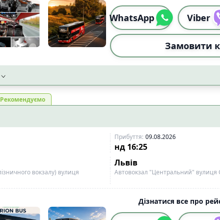
WhatsApp
Viber
Замовити к
Рекомендуємо
Прибуття
:
09.08.2026
нд
16:25
Львів
лізничного вокзалу) вулиця
Автовокзал "Центральний" вулиця 
Дізнатися все про рейс