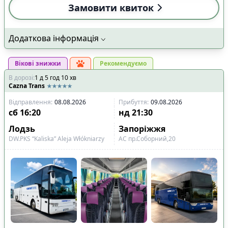
Замовити квиток
Додаткова інформація
Вікові знижки
Рекомендуємо
В дорозі
:
1
д
5
год
10
хв
Cazna Trans
Відправлення
:
08.08.2026
Прибуття
:
09.08.2026
сб
16:20
нд
21:30
Лодзь
Запоріжжя
DW.PKS “Kaliska” Aleja Włókniarzy
АС пр.Соборний,20