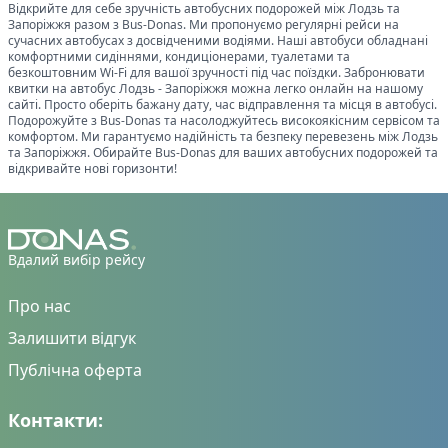
Відкрийте для себе зручність автобусних подорожей між
Лодзь
та
Запоріжжя
разом з Bus-Donas. Ми пропонуємо регулярні рейси на
сучасних автобусах з досвідченими водіями. Наші автобуси обладнані
комфортними сидіннями, кондиціонерами, туалетами та
безкоштовним Wi-Fi для вашої зручності під час поїздки. Забронювати
квитки на автобус
Лодзь
-
Запоріжжя
можна легко онлайн на нашому
сайті. Просто оберіть бажану дату, час відправлення та місця в автобусі.
Подорожуйте з Bus-Donas та насолоджуйтесь високоякісним сервісом та
комфортом. Ми гарантуємо надійність та безпеку перевезень між
Лодзь
та
Запоріжжя
. Обирайте Bus-Donas для ваших автобусних подорожей та
відкривайте нові горизонти!
Вдалий вибір рейсу
Про нас
Залишити відгук
Публічна оферта
Контакти: