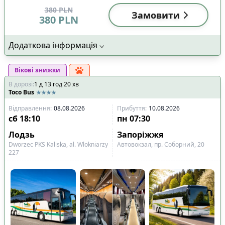
380
PLN
Замовити
380
PLN
Додаткова інформація
Вікові знижки
В дорозі
:
1
д
13
год
20
хв
Toco Bus
Відправлення
:
08.08.2026
Прибуття
:
10.08.2026
сб
18:10
пн
07:30
Лодзь
Запоріжжя
Dworzec PKS Kaliska, al. Wlokniarzy
Автовокзал, пр. Соборний, 20
227