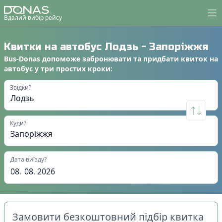
Вдалий вибір рейсу
Квитки на автобус
Лодзь
-
Запоріжжя
Bus-Donas
допоможе
забронювати
та
придбати квиток на
автобус
у
три простих кроки
:
Звідки?
Куди?
Дата виїзду?
08
.
08
.
2026
Замовити безкоштовний підбір квитка