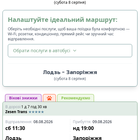
(
субота
8
серпня
)
Налаштуйте ідеальний маршрут:
Оберіть необхідні послуги, щоб ваша поїздка була комфортною —
Wi-Fi, розетки, кондиціонер, прямий рейс чи зручний час
відправлення.
Обрати послуги в автобусі
🔀
Сортування
:
Лодзь
-
Запоріжжя
Ціна квитка
:
(
субота
8
серпня
)
Спочатку дешевші
Вікові знижки
Час відправлення
:
Рекомендуємо
В дорозі
:
1
Спочатку ранні
д
7
год
30
хв
Zesen Trans
Спочатку вечірні
Відправлення
:
08.08.2026
Прибуття
:
09.08.2026
Час прибуття
:
сб
11:30
нд
19:00
Спочатку ранні
Лодзь
Запоріжжя