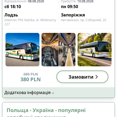
Відправлення
:
08.08.2026
Прибуття
:
10.08.2026
сб
18:10
пн
09:50
Лодзь
Запоріжжя
Dworzec PKS Kaliska, al. Wlokniarzy
Автовокзал, пр. Соборний, 20
227
380
PLN
Замовити
380
PLN
Додаткова інформація
Польща - Україна - популярні