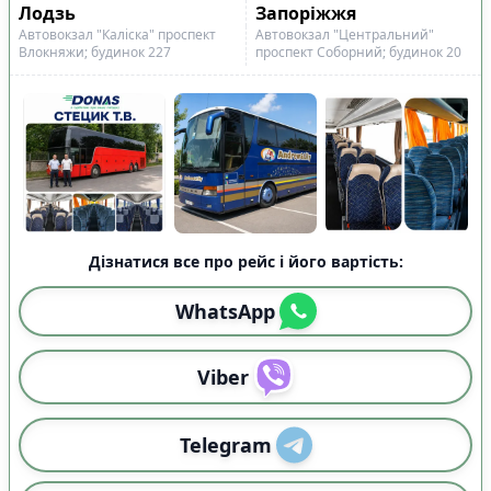
Показано всі
6
Лодзь
Запоріжжя
Скинути
Застосувати
рейси
Автовокзал "Каліска" проспект
Автовокзал "Центральний"
Влокняжи; будинок 227
проспект Соборний; будинок 20
Дізнатися все про рейс і його вартість:
WhatsApp
Viber
Telegram