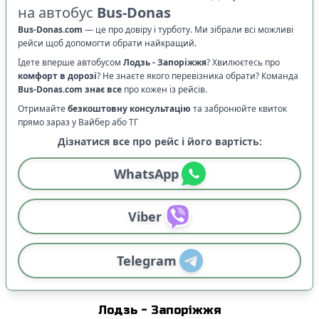
на автобус
Bus-Donas
Bus-Donas.com
—
це про довіру і турботу. Ми зібрали всі можливі
рейси щоб допомогти обрати найкращий.
Їдете вперше автобусом
Лодзь
-
Запоріжжя
? Хвилюєтесь про
комфорт в дорозі
?
Не знаєте якого перевізника обрати? Команда
Bus-Donas.com
знає все
про кожен із рейсів.
Отримайте
безкоштовну консультацію
та забронюйте квиток
прямо зараз у Вайбер або ТГ
Дізнатися все про рейс і його вартість:
WhatsApp
Viber
Telegram
Лодзь
-
Запоріжжя