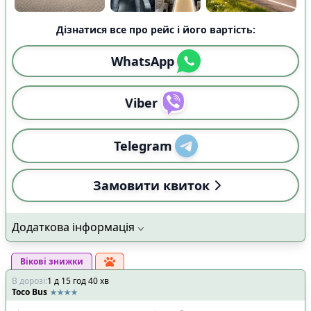
Дізнатися все про рейс і його вартість:
WhatsApp
Viber
Telegram
Замовити квиток
Додаткова інформація
Вікові знижки
В дорозі
:
1
д
15
год
40
хв
Toco Bus