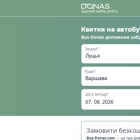
Вдалий вибір рейсу
Квитки на автоб
Bus-Donas
допоможе
заб
Звідки?
Куди?
Дата виїзду?
07
.
08
.
2026
Замовити безкош
Bus-Donas.com
—
це про до