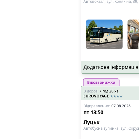
Автовокзал, вул. Конякіна, 39
Додаткова інформація
Вікові знижки
В дорозі
:
7
год
20
хв
EUROVOYAGE
Відправлення
:
07.08.2026
пт
13:50
Луцьк
Автобусна зупинка, вул. Окруж