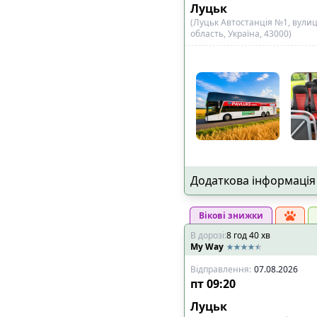
Луцьк
(Луцьк Автостанція №1, вулиц
область, Україна, 43000)
Додаткова інформація
Вікові знижки
В дорозі
:
8
год
40
хв
My Way
Відправлення
:
07.08.2026
пт
09:20
Луцьк