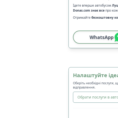
Їдете вперше автобусом
Луц
Donas.com
знає все
про коже
Отримайте
безкоштовну ко
WhatsApp
Налаштуйте іде
Оберіть необхідні послуги, 
відправлення.
Обрати послуги в авто
🔀
Сортування
: