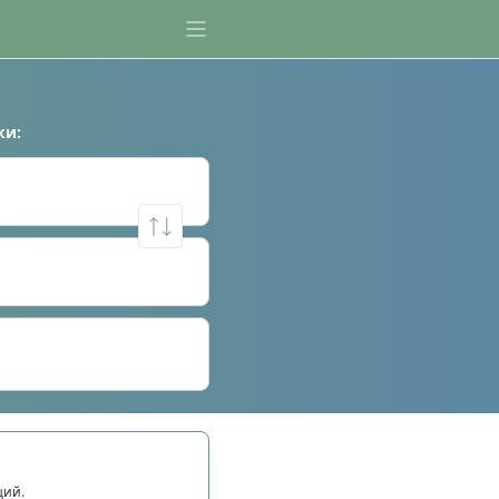
ки
:
щий.