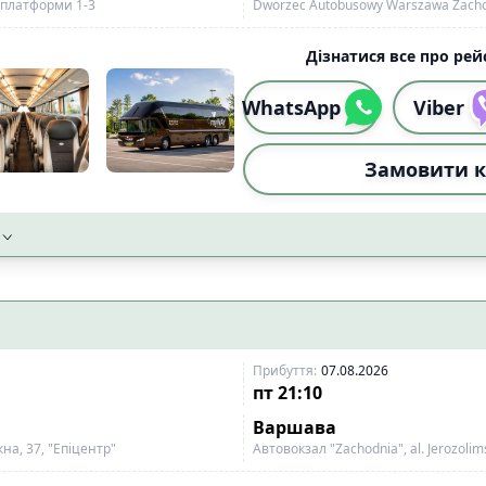
, платформи 1-3
Dworzec Autobusowy Warszawa Zachodn
Дізнатися все про рейс
WhatsApp
Viber
Замовити к
Прибуття
:
07.08.2026
пт
21:10
Варшава
на, 37, "Епіцентр"
Автовокзал "Zachodnia", al. Jerozolim