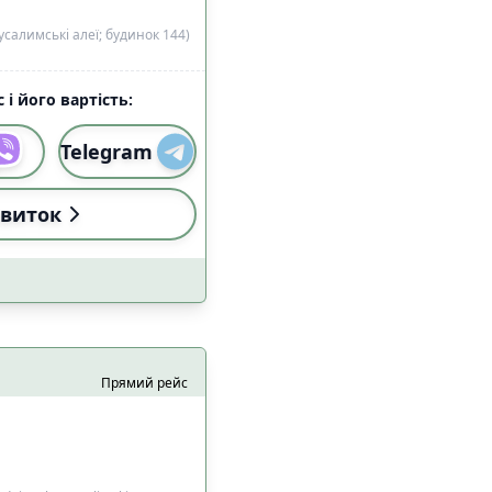
салимські алеї; будинок 144)
 і його вартість:
Telegram
виток
Прямий рейс