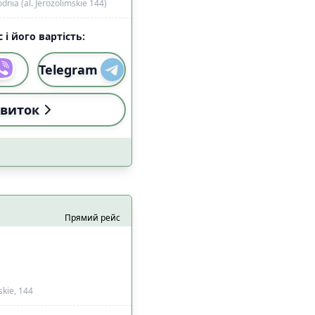
ia (al. Jerozolimskie 144)
 і його вартість:
Telegram
виток
Прямий рейс
skie, 144