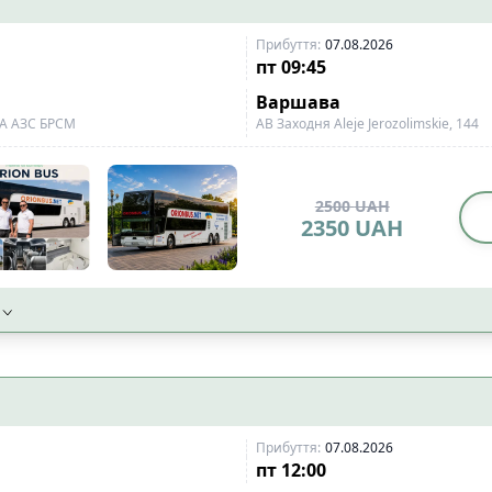
ожного сидіння
📡
Wi-Fi із стабільним сигн
5
і
Прибуття
📱
Wi-Fi 4G
:
07.08.2026
28
пт
09:45
23
Варшава
тимедіа екран
0
4А АЗС БРСМ
АВ Заходня Aleje Jerozolimskie, 144
сипеда
9
ого візка
9
2500
UAH
2350
UAH
ідного візка
28
Скинут
Прибуття
:
07.08.2026
пт
12:00