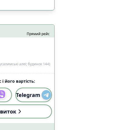
Прямий рейс
салимські алеї; будинок 144)
 і його вартість:
і (18:00-22:59)
14
Telegram
виток
і (18:00-22:59)
2