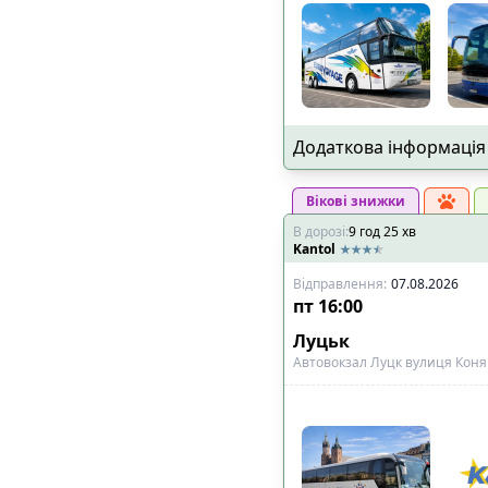
Додаткова інформація
Вікові знижки
В дорозі
:
9
год
25
хв
Kantol
Відправлення
:
07.08.2026
пт
16:00
Луцьк
Автовокзал Луцк вулиця Коняк