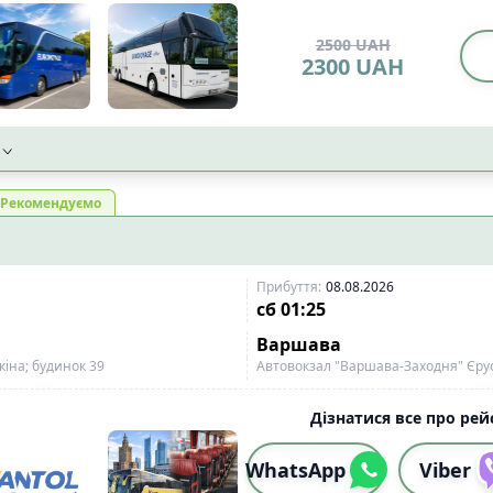
2500
UAH
2300
UAH
Рекомендуємо
Прибуття
:
08.08.2026
сб
01:25
Варшава
іна; будинок 39
Автовокзал "Варшава-Заходня" Єрус
Дізнатися все про рейс
WhatsApp
Viber