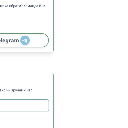
зника обрати? Команда
Bus-
elegram
рейс чи зручний час