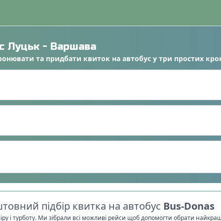
ус
Луцьк
-
Варшава
ронювати
та
придбати квиток на автобус
у
три простих кро
товний підбір квитка на автобус
Bus-Donas
віру і турботу. Ми зібрали всі можливі рейси щоб допомогти обрати найкра