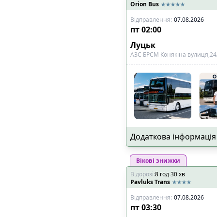
Orion Bus
🔌
Розетки біля к
Відправлення
🔌
Розетки в салон
:
07.08.2026
пт
02:00
📺
Телевізор
Луцьк
🎧
Особистий муль
АЗС БРСМ Конякіна вулиця,2
🧳
Особливий багаж
:
🚲
Місце для вело
👶
Місце для дитяч
♿
Місце для інвал
Показано всі
28
рейси
Додаткова інформація
Вікові знижки
В дорозі
:
8
год
30
хв
Pavluks Trans
Відправлення
:
07.08.2026
пт
03:30