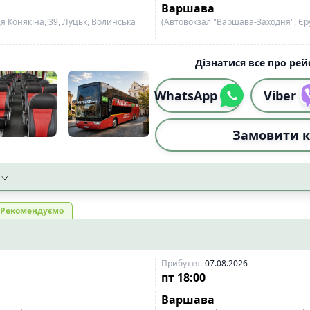
Варшава
я Конякіна, 39, Луцьк, Волинська
(Автовокзал "Варшава-Заходня", Єру
Дізнатися все про рейс
WhatsApp
Viber
Замовити к
Рекомендуємо
Прибуття
:
07.08.2026
пт
18:00
Варшава