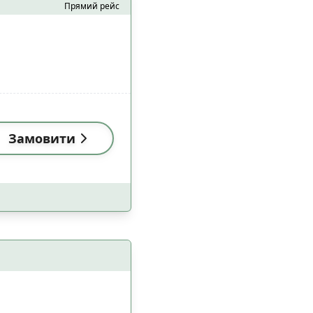
Прямий рейс
алом Starlink
5
28
Замовити
и
Застосувати