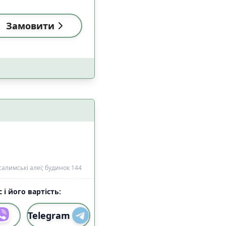
Замовити
алимські алеї; будинок 144
 і його вартість:
Telegram