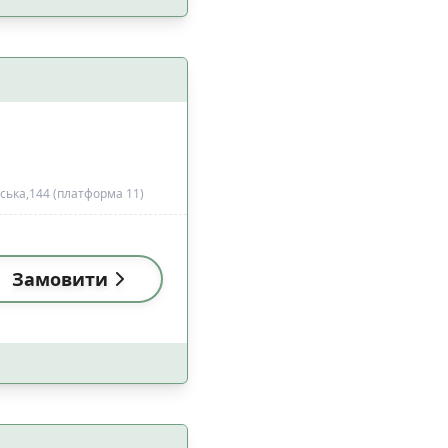
 з домашніми
15
цями
ська,144 (платформа 11)
1
Замовити
4
а
1
2
езпеки
2
28