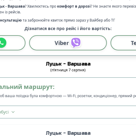
ьк
-
Варшава
? Хвилюєтесь про
комфорт в дорозі
?
Не знаєте якого переві
н із рейсів.
нсультацію
та забронюйте квиток прямо зараз у Вайбер або ТГ
Дізнатися все про рейс і його вартість:
Viber
T
Луцьк
-
Варшава
(
п’ятниця
7
серпня
)
альний маршрут:
щоб ваша поїздка була комфортною — Wi-Fi, розетки, кондиціонер, прямий 
бусі
Луцьк
-
Варшава