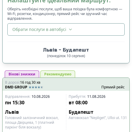
Налаштуйте ідеальний маршрут:
Оберіть необхідні послуги, щоб ваша поїздка була комфортною —
Wi-Fi, розетки, кондиціонер, прямий рейс чи зручний час
відправлення.
Обрати послуги в автобусі
🔀
Сортування
:
Львів
-
Будапешт
Ціна квитка
:
(
понеділок
10
серпня
)
Спочатку дешевші
Вікові знижки
Час відправлення
Рекомендуємо
:
В дорозі
:
16
Спочатку ранні
год
30
хв
DMD GROUP
Прямий рейс
Спочатку вечірні
Відправлення
:
10.08.2026
Прибуття
:
11.08.2026
Час прибуття
:
пн
15:30
вт
08:00
Спочатку ранні
Львів
Будапешт
Спочатку вечірні
Головний залізничний вокзал,
Автовокзал ”Nepliget”, Ulloi ut. 131
площа Двірцева, 1 (платний
паркінг біля вокзалу)
Тривалість подорожі
: