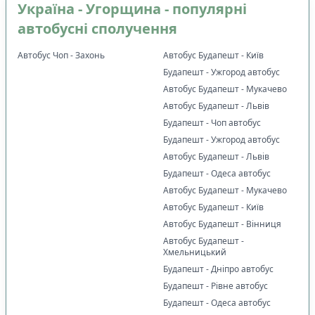
Україна - Угорщина - популярні
📍
Основне, що впливає на вибір маршруту
:
автобусні сполучення
✅
Виїзд і прибуття за конкретною адресою
0
✅
Можна обрати місце
0
Автобус Чоп - Захонь
Автобус Будапешт - Київ
✅
Можна з домашніми улюбленцями
Будапешт - Ужгород автобус
0
Автобус Будапешт - Мукачево
✅
Дитяче крісло
0
Автобус Будапешт - Львів
🚍
Тип транспорту
:
Будапешт - Чоп автобус
🚌
Комфортабельний автобус
1
Будапешт - Ужгород автобус
🚐
VIP мікроавтобус
0
Автобус Будапешт - Львів
👑
Додатковий простір для ніг
0
Будапешт - Одеса автобус
Автобус Будапешт - Мукачево
☕
Комфорт у дорозі
:
Автобус Будапешт - Київ
🛌
Пледи
0
Автобус Будапешт - Вінниця
🚽
Туалет
0
Автобус Будапешт -
Хмельницький
🍵
Кава / чай / гаряча вода
0
Будапешт - Дніпро автобус
🥤
Безкоштовні напої
0
Будапешт - Рівне автобус
🔒
Індивідуальні ремені безпеки
0
Будапешт - Одеса автобус
❄️
Клімат-контроль
1