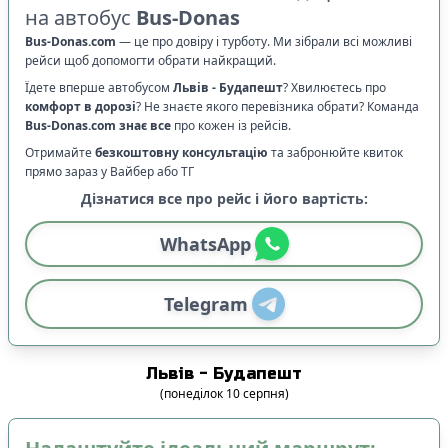
на автобус
Bus-Donas
Bus-Donas.com
—
це про довіру і турботу. Ми зібрали всі можливі
рейси щоб допомогти обрати найкращий.
Їдете вперше автобусом
Львів
-
Будапешт
? Хвилюєтесь про
комфорт в дорозі
?
Не знаєте якого перевізника обрати? Команда
Bus-Donas.com
знає все
про кожен із рейсів.
Отримайте
безкоштовну консультацію
та забронюйте квиток
прямо зараз у Вайбер або ТГ
Дізнатися все про рейс і його вартість:
WhatsApp
Telegram
Львів
-
Будапешт
(
понеділок
10
серпня
)