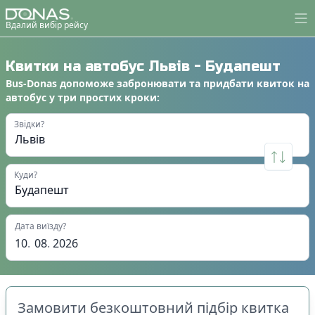
Вдалий вибір рейсу
Квитки на автобус
Львів
-
Будапешт
Bus-Donas
допоможе
забронювати
та
придбати квиток на
автобус
у
три простих кроки
:
Звідки?
Куди?
Дата виїзду?
10
.
08
.
2026
Замовити безкоштовний підбір квитка