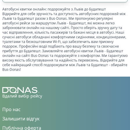
🔌
Електроніка та розваги
:
Автобусні квитки онлайн: подорожуйте з
Львів
до
Будапешт
Відкрийте для себе зручність та доступність автобусних подорожей між
🔌
Розетки біля кожного сидіння
0
Львів
та
Будапешт
разом з Bus-Donas. Ми пропонуємо регулярні
автобусні рейси за маршрутом
Львів
-
Будапешт
, які можна легко
🔌
Розетки в салоні
1
забронювати онлайн на нашому сайті. Просто оберіть зручну дату та
📺
Телевізор
1
час відправлення, кількість пасажирів та бажані місця в автобусі. Наші
сучасні автобуси обладнані комфортними сидіннями, кондиціонерами,
🎧
Особистий мультимедіа екран
0
туалетами та безкоштовним Wi-Fi, що забезпечить вам приємну
подорож. Професійні водії подбають про вашу безпеку та своєчасне
📶
Інтернет-з'язок
:
прибуття до
Будапешт
. Замовляйте автобусні квитки
Львів
-
Будапешт
онлайн на сайті Bus-Donas та подорожуйте з комфортом. Ми гарантуємо
📡
Wi-Fi із стабільним сигналом Starlink
0
високу якість обслуговування та надійність перевезень. Відкрийте для
себе найкращий спосіб подорожувати між
Львів
та
Будапешт
- обирайте
📱
Wi-Fi 4G
1
Bus-Donas!
🧳
Особливий багаж
:
🚲
Місце для велосипеда
0
👶
Місце для дитячого візка
0
Вдалий вибір рейсу
♿
Місце для інвалідного візка
1
Про нас
Показано всі
1
Скинути
Застосувати
рейси
Залишити відгук
Публічна оферта