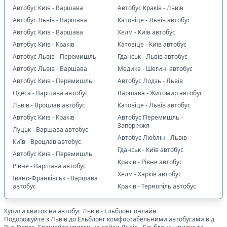
Автобус Київ - Варшава
Автобус Краків - Львів
Автобус Львів - Варшава
Катовіце - Львів автобус
Автобус Київ - Варшава
Хелм - Київ автобус
Автобус Київ - Краків
Катовіце - Київ автобус
Автобус Львів - Перемишль
Гданськ - Львів автобус
Автобус Львів - Варшава
Медика - Шегині автобус
Автобус Київ - Перемишль
Автобус Лодзь - Львів
Одеса - Варшава автобус
Варшава - Житомир автобус
Львів - Вроцлав автобус
Катовіце - Львів автобус
Автобус Київ - Краків
Автобус Перемишль -
Запоріжжя
Луцьк - Варшава автобус
Автобус Люблін - Львів
Київ - Вроцлав автобус
Гданськ - Київ автобус
Автобус Київ - Перемишль
Краків - Рівне автобус
Рівне - Варшава автобус
Хелм - Харків автобус
Івано-Франківськ - Варшава
автобус
Краків - Тернопіль автобус
Купити квиток на автобус
Львів
-
Ельблонг
онлайн
Подорожуйте з
Львів
до
Ельблонг
комфортабельними автобусами від