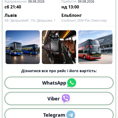
Відправлення
:
08.08.2026
Прибуття
:
09.08.2026
сб
21:40
нд
13:00
Львів
Ельблонг
АВ "Дворцовий", Пл. Дворцова, 1
Ельблонґ, ZKM Plac Dworcowy
Дізнатися все про рейс і його вартість:
WhatsApp
Viber
Telegram