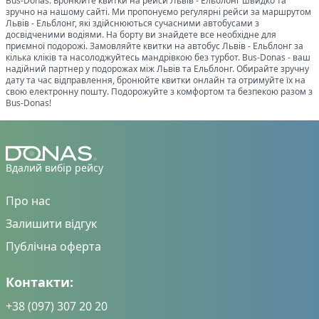
Bus-Donas. Бронюйте квитки на рейси
Львів
-
Ельблонг
швидко та
зручно на нашому сайті. Ми пропонуємо регулярні рейси за маршрутом
Львів
-
Ельблонг
, які здійснюються сучасними автобусами з
досвідченими водіями. На борту ви знайдете все необхідне для
приємної подорожі. Замовляйте квитки на автобус
Львів
-
Ельблонг
за
кілька кліків та насолоджуйтесь мандрівкою без турбот. Bus-Donas - ваш
надійний партнер у подорожах між
Львів
та
Ельблонг
. Обирайте зручну
дату та час відправлення, бронюйте квитки онлайн та отримуйте їх на
свою електронну пошту. Подорожуйте з комфортом та безпекою разом з
Bus-Donas!
Вдалий вибір рейсу
Про нас
Залишити відгук
Публічна оферта
Контакти:
+38 (097) 307 20 20