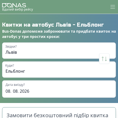
Вдалий вибір рейсу
Квитки на автобус
Львів
-
Ельблонг
Bus-Donas
допоможе
забронювати
та
придбати квиток на
автобус
у
три простих кроки
:
Звідки?
Куди?
Дата виїзду?
08
.
08
.
2026
Замовити безкоштовний підбір квитка