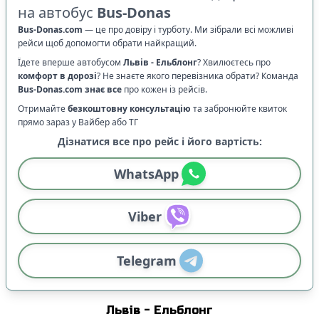
на автобус
Bus-Donas
Bus-Donas.com
—
це про довіру і турботу. Ми зібрали всі можливі
рейси щоб допомогти обрати найкращий.
Їдете вперше автобусом
Львів
-
Ельблонг
? Хвилюєтесь про
комфорт в дорозі
?
Не знаєте якого перевізника обрати? Команда
Bus-Donas.com
знає все
про кожен із рейсів.
Отримайте
безкоштовну консультацію
та забронюйте квиток
прямо зараз у Вайбер або ТГ
Дізнатися все про рейс і його вартість:
WhatsApp
Viber
Telegram
Львів
-
Ельблонг