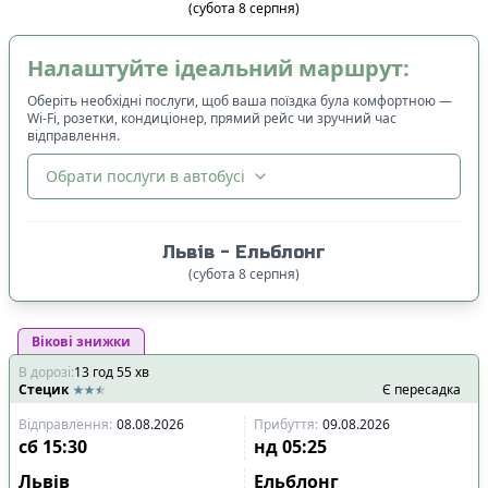
(
субота
8
серпня
)
Налаштуйте ідеальний маршрут:
Оберіть необхідні послуги, щоб ваша поїздка була комфортною —
Wi-Fi, розетки, кондиціонер, прямий рейс чи зручний час
відправлення.
Обрати послуги в автобусі
🔀
Сортування
:
Львів
-
Ельблонг
Ціна квитка
:
(
субота
8
серпня
)
Спочатку дешевші
Вікові знижки
Час відправлення
:
В дорозі
:
13
Спочатку ранні
год
55
хв
Стецик
Є пересадка
Спочатку вечірні
Відправлення
:
08.08.2026
Прибуття
:
09.08.2026
Час прибуття
:
сб
15:30
нд
05:25
Спочатку ранні
Львів
Ельблонг