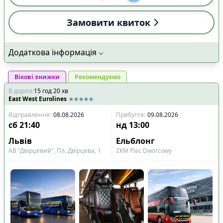
Замовити квиток
Додаткова інформація
Вікові знижки
Рекомендуємо
В дорозі
:
15
год
20
хв
East West Eurolines
Відправлення
:
08.08.2026
Прибуття
:
09.08.2026
сб
21:40
нд
13:00
Львів
Ельблонг
АВ "Двірцевий", Пл. Двірцева, 1
ZKM Plac Dworcowy