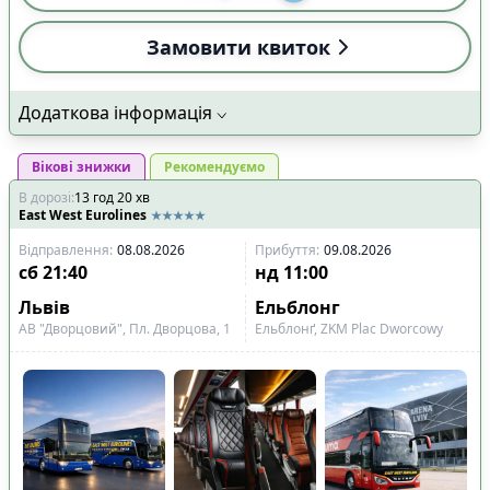
Замовити квиток
Додаткова інформація
Вікові знижки
Рекомендуємо
В дорозі
:
13
год
20
хв
East West Eurolines
Відправлення
:
08.08.2026
Прибуття
:
09.08.2026
сб
21:40
нд
11:00
Львів
Ельблонг
АВ "Дворцовий", Пл. Дворцова, 1
Ельблонґ, ZKM Plac Dworcowy