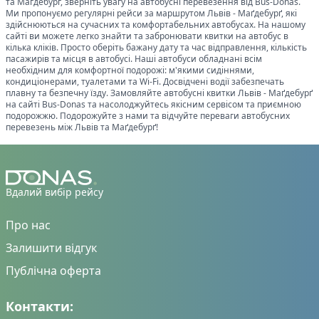
та
Маґдебурґ
, зверніть увагу на автобусні перевезення від Bus-Donas.
Ми пропонуємо регулярні рейси за маршрутом
Львів
-
Маґдебурґ
, які
здійснюються на сучасних та комфортабельних автобусах. На нашому
сайті ви можете легко знайти та забронювати квитки на автобус в
кілька кліків. Просто оберіть бажану дату та час відправлення, кількість
пасажирів та місця в автобусі. Наші автобуси обладнані всім
необхідним для комфортної подорожі: м'якими сидіннями,
кондиціонерами, туалетами та Wi-Fi. Досвідчені водії забезпечать
плавну та безпечну їзду. Замовляйте автобусні квитки
Львів
-
Маґдебурґ
на сайті Bus-Donas та насолоджуйтесь якісним сервісом та приємною
подорожжю. Подорожуйте з нами та відчуйте переваги автобусних
перевезень між
Львів
та
Маґдебурґ
!
Вдалий вибір рейсу
Про нас
Залишити відгук
Публічна оферта
Контакти: