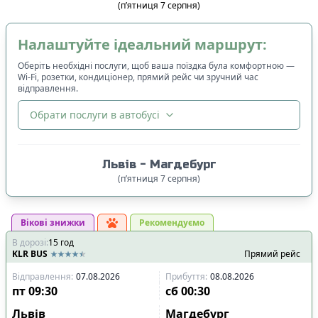
(
п’ятниця
7
серпня
)
Налаштуйте ідеальний маршрут:
Оберіть необхідні послуги, щоб ваша поїздка була комфортною —
Wi-Fi, розетки, кондиціонер, прямий рейс чи зручний час
відправлення.
Обрати послуги в автобусі
🔀
Сортування
:
Львів
-
Магдебург
Ціна квитка
:
(
п’ятниця
7
серпня
)
Спочатку дешевші
Вікові знижки
Час відправлення
:
Рекомендуємо
В дорозі
:
15
Спочатку ранні
год
KLR BUS
Прямий рейс
Спочатку вечірні
Відправлення
:
07.08.2026
Прибуття
:
08.08.2026
Час прибуття
:
пт
09:30
сб
00:30
Спочатку ранні
Львів
Магдебург