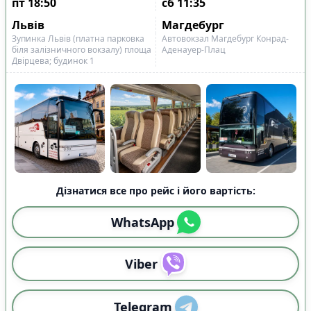
Показано всі
4
пт
18:50
сб
11:35
Скинути
Застосувати
рейси
Львів
Магдебург
Зупинка Львів (платна парковка
Автовокзал Магдебург Конрад-
біля залізничного вокзалу) площа
Аденауер-Плац
Двірцева; будинок 1
Дізнатися все про рейс і його вартість:
WhatsApp
Viber
Telegram