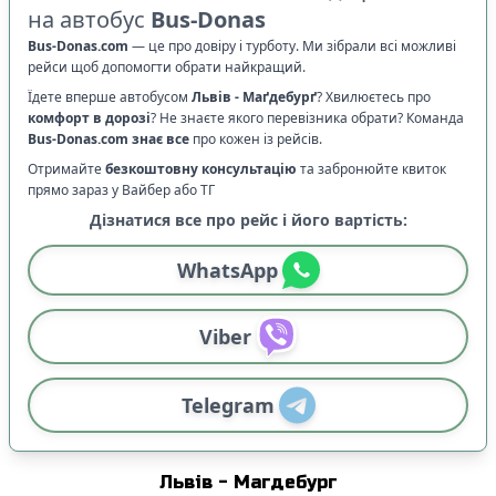
на автобус
Bus-Donas
Bus-Donas.com
—
це про довіру і турботу. Ми зібрали всі можливі
рейси щоб допомогти обрати найкращий.
Їдете вперше автобусом
Львів
-
Маґдебурґ
? Хвилюєтесь про
комфорт в дорозі
?
Не знаєте якого перевізника обрати? Команда
Bus-Donas.com
знає все
про кожен із рейсів.
Отримайте
безкоштовну консультацію
та забронюйте квиток
прямо зараз у Вайбер або ТГ
Дізнатися все про рейс і його вартість:
WhatsApp
Viber
Telegram
Львів
-
Магдебург