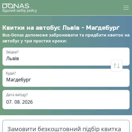
Вдалий вибір рейсу
Квитки на автобус
Львів
-
Маґдебурґ
Bus-Donas
допоможе
забронювати
та
придбати квиток на
автобус
у
три простих кроки
:
Звідки?
Куди?
Дата виїзду?
07
.
08
.
2026
Замовити безкоштовний підбір квитка