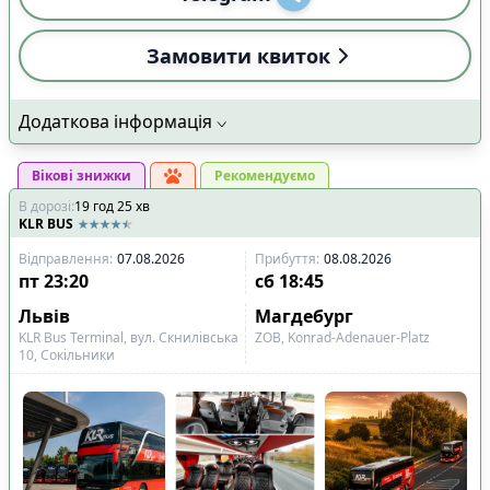
Замовити квиток
Додаткова інформація
Вікові знижки
Рекомендуємо
В дорозі
:
19
год
25
хв
KLR BUS
Відправлення
:
07.08.2026
Прибуття
:
08.08.2026
пт
23:20
сб
18:45
Львів
Магдебург
KLR Bus Terminal, вул. Скнилівська
ZOB, Konrad-Adenauer-Platz
10, Сокільники