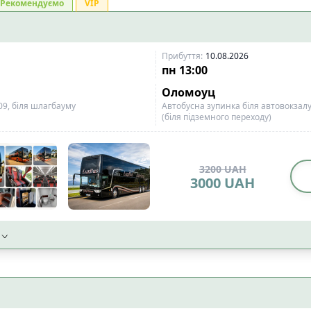
Рекомендуємо
VIP
Прибуття
:
10.08.2026
пн
13:00
Оломоуц
09, біля шлагбауму
Автобусна зупинка біля автовокзалу,
(біля підземного переходу)
3200
UAH
3000
UAH