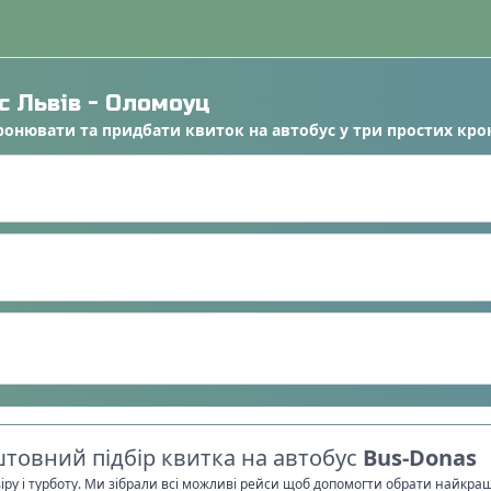
ус
Львів
-
Оломоуц
ронювати
та
придбати квиток на автобус
у
три простих кро
товний підбір квитка на автобус
Bus-Donas
віру і турботу. Ми зібрали всі можливі рейси щоб допомогти обрати найкра