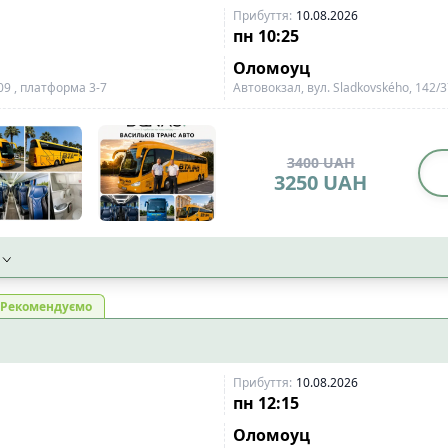
Прибуття
:
10.08.2026
пн
10:25
Оломоуц
09 , платформа 3-7
Автовокзал, вул. Sladkovského, 142/
3400
UAH
3250
UAH
Рекомендуємо
Прибуття
:
10.08.2026
пн
12:15
Оломоуц