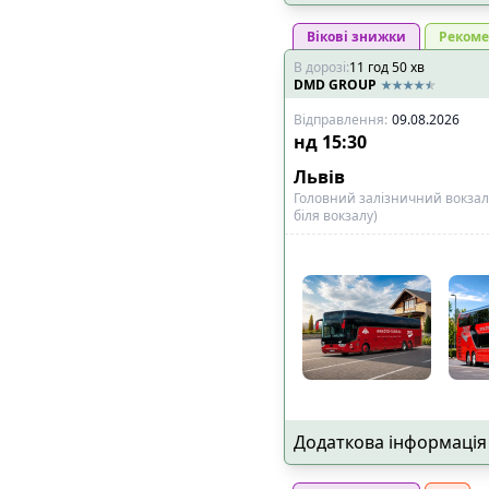
🚏
Наявність пересадки
:
Вікові знижки
Рекоме
В дорозі
:
11
год
50
хв
➡️
Тільки прямі р
DMD GROUP
Відправлення
:
09.08.2026
📍
Основне, що впливає
нд
15:30
✅
Виїзд і прибутт
Львів
конкретною адре
Головний залізничний вокзал,
біля вокзалу)
✅
Дитяче крісло
🚍
Тип транспорту
:
🚌
Комфортабельн
🚐
VIP мікроавтобу
👑
Додатковий про
Додаткова інформація
🔌
Електроніка та розва