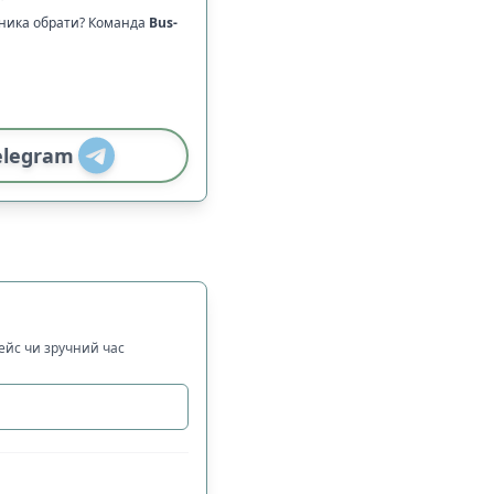
зника обрати? Команда
Bus-
elegram
рейс чи зручний час