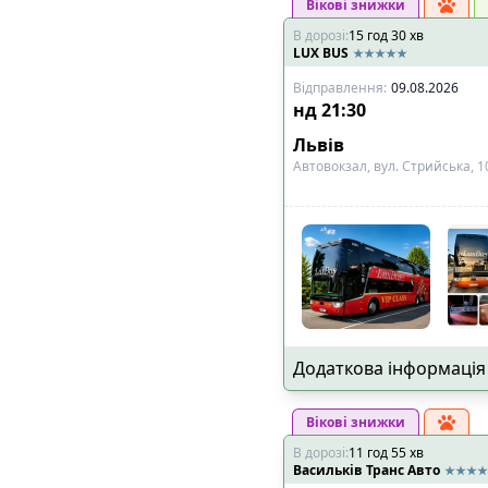
Вікові знижки
В дорозі
:
15
год
30
хв
LUX BUS
Відправлення
:
09.08.2026
нд
21:30
Львів
Автовокзал, вул. Стрийська, 1
Додаткова інформація
Вікові знижки
В дорозі
:
11
год
55
хв
Васильків Транс Авто