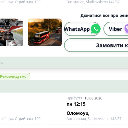
в", вул. Стрийська, 109
Bus station, Sladkovskeho 142/37
Дізнатися все про рейс
WhatsApp
Viber
Замовити к
Рекомендуємо
Прибуття
:
10.08.2026
пн
12:15
Оломоуц
в", вул. Стрийська, 109
Автовокзал, Sladkovskeho 142/37