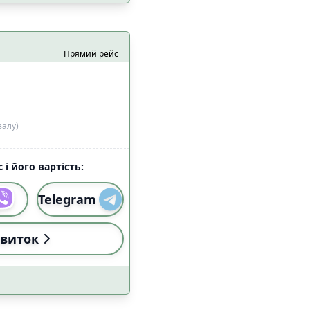
Прямий рейс
 з домашніми
4
цями
залу)
 і його вартість:
3
Telegram
5
а
4
виток
4
езпеки
4
7