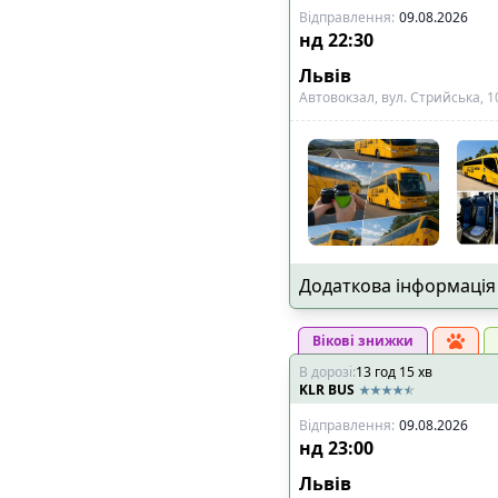
Відправлення
:
09.08.2026
нд
22:30
Львів
Автовокзал, вул. Стрийська, 1
Додаткова інформація
Вікові знижки
В дорозі
:
13
год
15
хв
KLR BUS
Відправлення
:
09.08.2026
нд
23:00
Львів