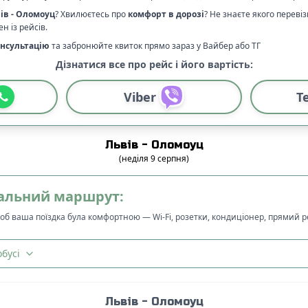
ів
-
Оломоуц
? Хвилюєтесь про
комфорт в дорозі
?
Не знаєте якого переві
н із рейсів.
нсультацію
та забронюйте квиток прямо зараз у Вайбер або ТГ
Дізнатися все про рейс і його вартість:
Viber
T
Львів
-
Оломоуц
(
неділя
9
серпня
)
альний маршрут:
щоб ваша поїздка була комфортною — Wi-Fi, розетки, кондиціонер, прямий 
бусі
Львів
-
Оломоуц