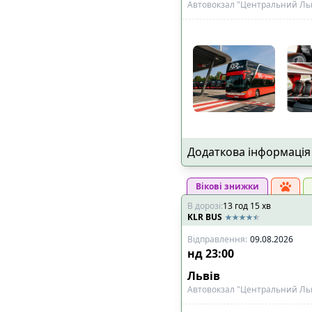
Автовокзал "Центральний Льві
Додаткова інформація
Вікові знижки
В дорозі
:
13
год
15
хв
KLR BUS
Відправлення
:
09.08.2026
нд
23:00
Львів
Автовокзал "Центральний Льві