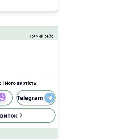
Прямий рейс
 і його вартість:
Telegram
і (18:00-22:59)
2
виток
і (18:00-22:59)
0