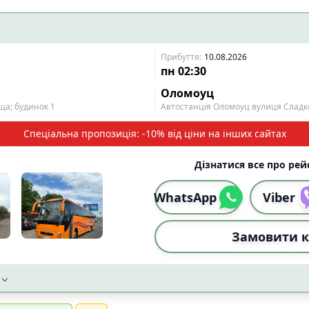
ожного сидіння
📡
Wi-Fi із стабільним сигн
4
і
📱
Wi-Fi 4G
7
6
Прибуття
:
10.08.2026
тимедіа екран
0
пн
02:30
Оломоуц
ща; будинок 1
Автостанція Оломоуц вулиця Сладко
сипеда
4
ого візка
4
Спеціальна пропозиція: -10% від ціни на інших сайтах
ідного візка
7
Дізнатися все про рейс
Скинут
WhatsApp
Viber
Замовити к