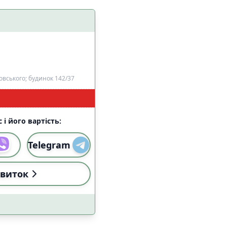
алом Starlink
5
7
вського; будинок 142/37
 і його вартість:
и
Застосувати
Telegram
виток