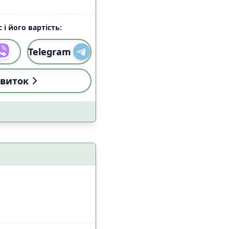
 і його вартість:
Telegram
виток