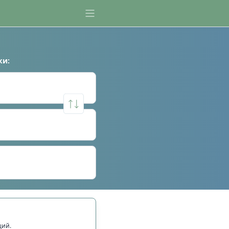
ки
:
щий.