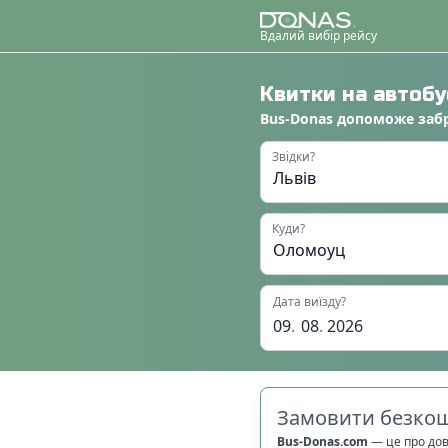
Вдалий вибір рейсу
Квитки на автоб
Bus-Donas
допоможе
заб
Звідки?
Куди?
Дата виїзду?
09
.
08
.
2026
Замовити безкош
Bus-Donas.com
—
це про до