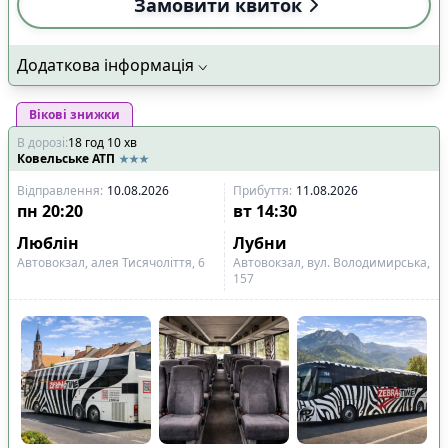
Замовити квиток
Додаткова інформація
Вікові знижки
В дорозі
:
18
год
10
хв
Ковельське АТП
Відправлення
:
10.08.2026
Прибуття
:
11.08.2026
пн
20:20
вт
14:30
Люблін
Лубни
Автовокзал, алея Тисячоліття, 6
Автовокзал, вул. Володимирська,
157