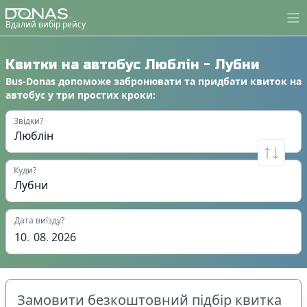
Вдалий вибір рейсу
Квитки на автобус
Люблін
-
Лубни
Bus-Donas
допоможе
забронювати
та
придбати квиток на
автобус
у
три простих кроки
:
Звідки?
Куди?
Дата виїзду?
10
.
08
.
2026
Замовити безкоштовний підбір квитка