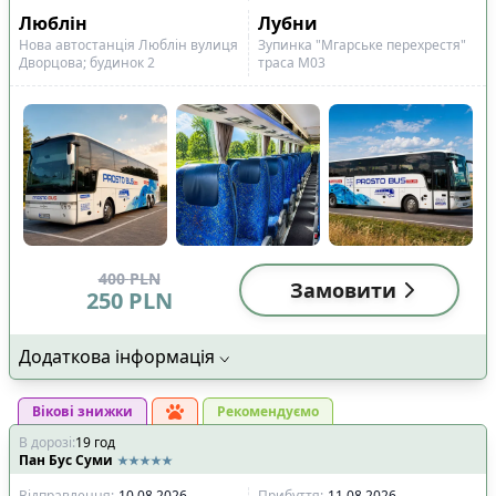
Люблін
Лубни
Нова автостанція Люблін вулиця
Зупинка "Мгарське перехрестя"
Дворцова; будинок 2
траса М03
400
PLN
Замовити
250
PLN
Додаткова інформація
Вікові знижки
Рекомендуємо
В дорозі
:
19
год
Пан Бус Суми
Відправлення
:
10.08.2026
Прибуття
:
11.08.2026