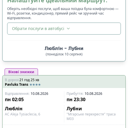
Налаштуйте ідеальний маршрут:
Оберіть необхідні послуги, щоб ваша поїздка була комфортною —
Wi-Fi, розетки, кондиціонер, прямий рейс чи зручний час
відправлення.
Обрати послуги в автобусі
🔀
Сортування
:
Люблін
-
Лубни
Ціна квитка
:
(
понеділок
10
серпня
)
Спочатку дешевші
Вікові знижки
Час відправлення
:
В дорозі
:
21
Спочатку ранні
год
25
хв
Pavluks Trans
Спочатку вечірні
Відправлення
:
10.08.2026
Прибуття
:
10.08.2026
Час прибуття
:
пн
02:05
пн
23:30
Спочатку ранні
Люблін
Лубни
Спочатку вечірні
АС Aleja Tysiaclecia, 6
"Мгарське перехрестя" траса
М03
Тривалість подорожі
: