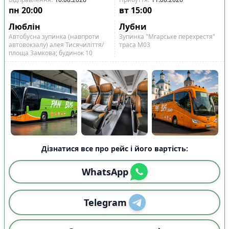
пн
20:00
вт
15:00
Люблін
Лубни
Автобусна зупинка (навпроти
Зупинка "Мгарське перехрестя"
автовокзалу) алея Тисячиліття/
траса М03
площа Замкова; будинок 10
Дізнатися все про рейс і його вартість:
WhatsApp
Telegram