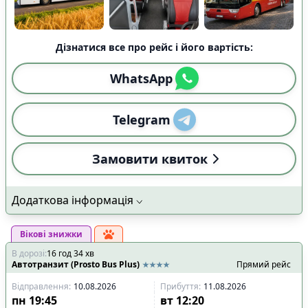
Дізнатися все про рейс і його вартість:
WhatsApp
Telegram
Замовити квиток
Додаткова інформація
Вікові знижки
В дорозі
:
16
год
34
хв
Автотранзит (Prosto Bus Plus)
Прямий рейс
Відправлення
:
10.08.2026
Прибуття
:
11.08.2026
пн
19:45
вт
12:20