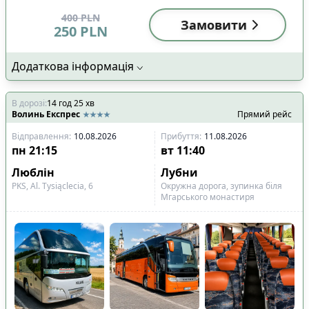
400
PLN
Замовити
250
PLN
Додаткова інформація
В дорозі
:
14
год
25
хв
Волинь Експрес
Прямий рейс
Відправлення
:
10.08.2026
Прибуття
:
11.08.2026
пн
21:15
вт
11:40
Люблін
Лубни
PKS, Al. Tysiąclecia, 6
Окружна дорога, зупинка біля
Мгарського монастиря