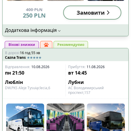
400
PLN
Замовити
250
PLN
Додаткова інформація
Вікові знижки
Рекомендуємо
В дорозі
:
16
год
55
хв
Cazna Trans
Відправлення
:
10.08.2026
Прибуття
:
11.08.2026
пн
21:50
вт
14:45
Люблін
Лубни
DW.PKS Aleje Tysuiąclecia,6
АС Володимирський
проспект,157