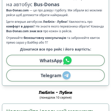
на автобус
Bus-Donas
Bus-Donas.com
—
це про довіру і турботу. Ми зібрали всі можливі
рейси щоб допомогти обрати найкращий.
Їдете вперше автобусом
Люблін
-
Лубни
? Хвилюєтесь про
комфорт в дорозі
?
Не знаєте якого перевізника обрати? Команда
Bus-Donas.com
знає все
про кожен із рейсів.
Отримайте
безкоштовну консультацію
та забронюйте квиток
прямо зараз у Вайбер або ТГ
Дізнатися все про рейс і його вартість:
WhatsApp
Telegram
Люблін
-
Лубни
(
понеділок
10
серпня
)