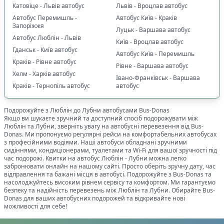
Катовіце - Львів автобус
Львів - Вроцлав автобус
Автобус Перемишль -
Автобус Київ - Краків
Запоріжжя
Луцьк - Варшава автобус
Автобус Люблін - Львів
Київ - Вроцлав автобус
Гданськ - Київ автобус
Автобус Київ - Перемишль
Краків - Рівне автобус
Рівне - Варшава автобус
Хелм - Харків автобус
Івано-Франківськ - Варшава
Краків - Тернопіль автобус
автобус
Подорожуйте з
Люблін
до
Лубни
автобусами Bus-Donas
Якщо ви шукаєте зручний та доступний спосіб подорожувати між
Люблін
та
Лубни
, зверніть увагу на автобусні перевезення від Bus-
Donas. Ми пропонуємо регулярні рейси на комфортабельних автобусах
з професійними водіями. Наші автобуси обладнані зручними
сидіннями, кондиціонерами, туалетами та Wi-Fi для вашої зручності під
час подорожі. Квитки на автобус
Люблін
-
Лубни
можна легко
забронювати онлайн на нашому сайті. Просто оберіть зручну дату, час
відправлення та бажані місця в автобусі. Подорожуйте з Bus-Donas та
насолоджуйтесь високим рівнем сервісу та комфортом. Ми гарантуємо
безпеку та надійність перевезень між
Люблін
та
Лубни
. Обирайте Bus-
Donas для ваших автобусних подорожей та відкривайте нові
можливості для себе!