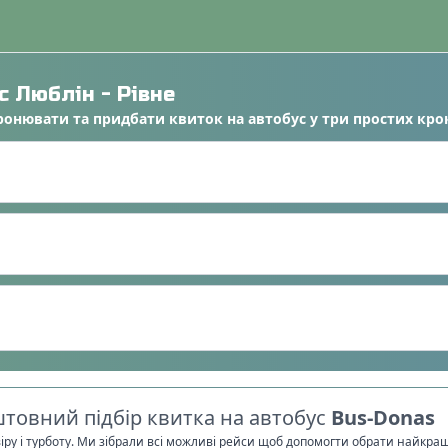
ус
Люблін
-
Рівне
ронювати
та
придбати квиток на автобус
у
три простих кро
товний підбір квитка на автобус
Bus-Donas
віру і турботу. Ми зібрали всі можливі рейси щоб допомогти обрати найкра