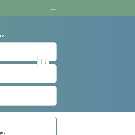
ки
:
щий.