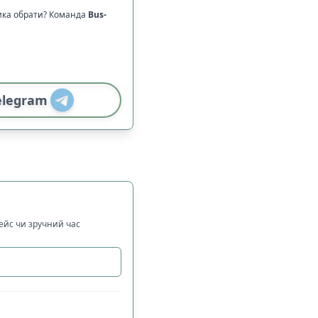
ика обрати? Команда
Bus-
elegram
рейс чи зручний час