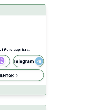
алом Starlink
9
37
 і його вартість:
Telegram
и
Застосувати
виток