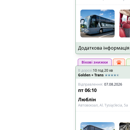
Додаткова інформація
Вікові знижки
В дорозі
:
10
год
20
хв
Golden + Trans
Відправлення
:
07.08.2026
пт
06:10
Люблін
Автовокзал, Al. Tysiąclecia, 5a