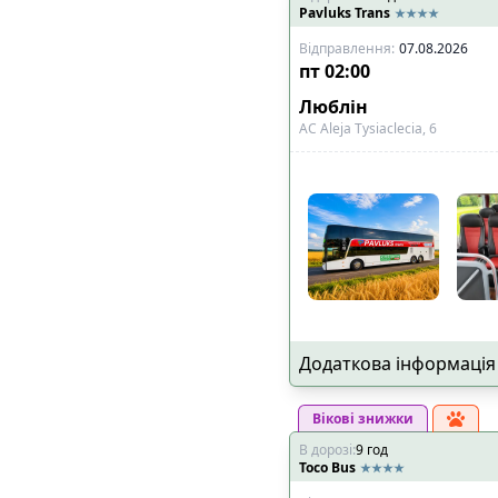
Pavluks Trans
Відправлення
:
07.08.2026
пт
02:00
Люблін
АС Aleja Tysiaclecia, 6
Додаткова інформація
Вікові знижки
В дорозі
:
9
год
Toco Bus