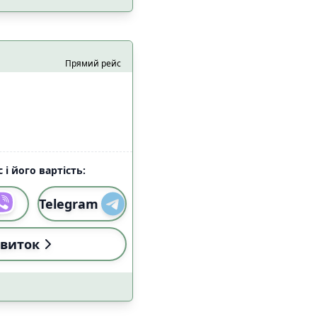
Прямий рейс
 з домашніми
22
цями
 і його вартість:
2
Telegram
4
а
1
виток
3
езпеки
5
37