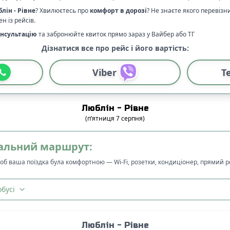
блін
-
Рівне
? Хвилюєтесь про
комфорт в дорозі
?
Не знаєте якого перевізн
н із рейсів.
нсультацію
та забронюйте квиток прямо зараз у Вайбер або ТГ
Дізнатися все про рейс і його вартість:
Viber
T
Люблін
-
Рівне
(
п’ятниця
7
серпня
)
альний маршрут:
щоб ваша поїздка була комфортною — Wi-Fi, розетки, кондиціонер, прямий 
бусі
Люблін
-
Рівне