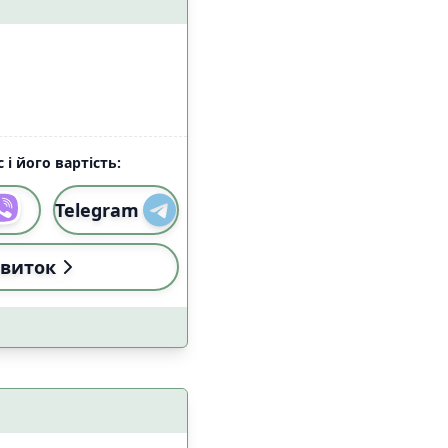
 і його вартість:
Telegram
виток