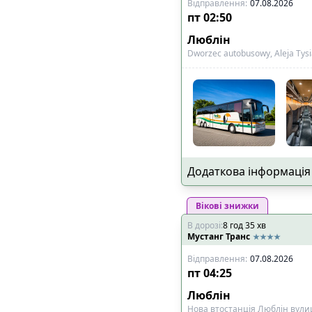
Відправлення
:
07.08.2026
пт
02:50
Люблін
Dworzec autobusowy, Aleja Tysi
Додаткова інформація
Вікові знижки
В дорозі
:
8
год
35
хв
Мустанг Транс
Відправлення
:
07.08.2026
пт
04:25
Люблін
Нова втостанція Люблін вули