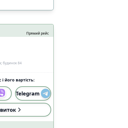
Прямий рейс
; будинок 84
 і його вартість:
і (18:00-22:59)
17
Telegram
виток
і (18:00-22:59)
0