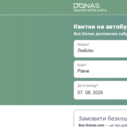
Вдалий вибір рейсу
Квитки на автоб
Bus-Donas
допоможе
заб
Звідки?
Куди?
Дата виїзду?
07
.
08
.
2026
Замовити безкош
Bus-Donas.com
—
це про до