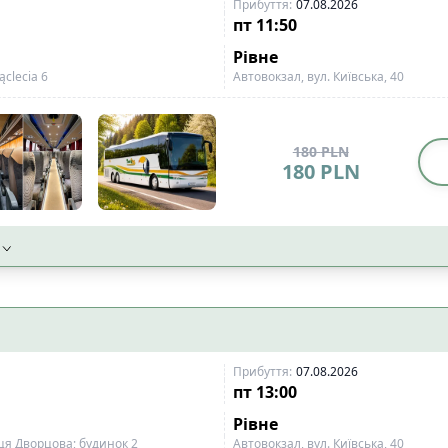
Прибуття
:
07.08.2026
пт
11:50
Рівне
ąclecia 6
Автовокзал, вул. Київська, 40
180
PLN
180
PLN
Прибуття
:
07.08.2026
пт
13:00
Рівне
ця Дворцова; будинок 2
Aвтовокзал, вул. Київська, 40