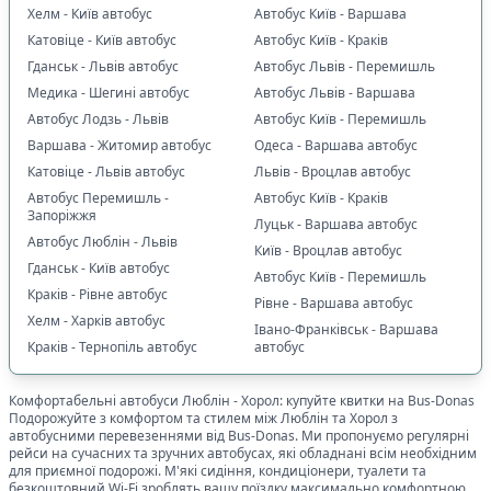
Хелм - Київ автобус
Автобус Київ - Варшава
Катовіце - Київ автобус
Автобус Київ - Краків
Гданськ - Львів автобус
Автобус Львів - Перемишль
Медика - Шегині автобус
Автобус Львів - Варшава
Автобус Лодзь - Львів
Автобус Київ - Перемишль
Варшава - Житомир автобус
Одеса - Варшава автобус
Катовіце - Львів автобус
Львів - Вроцлав автобус
Автобус Перемишль -
Автобус Київ - Краків
Запоріжжя
Луцьк - Варшава автобус
Автобус Люблін - Львів
Київ - Вроцлав автобус
Гданськ - Київ автобус
Автобус Київ - Перемишль
Краків - Рівне автобус
Рівне - Варшава автобус
Хелм - Харків автобус
Івано-Франківськ - Варшава
Краків - Тернопіль автобус
автобус
Комфортабельні автобуси
Люблін
-
Хорол
: купуйте квитки на Bus-Donas
Подорожуйте з комфортом та стилем між
Люблін
та
Хорол
з
автобусними перевезеннями від Bus-Donas. Ми пропонуємо регулярні
рейси на сучасних та зручних автобусах, які обладнані всім необхідним
для приємної подорожі. М'які сидіння, кондиціонери, туалети та
безкоштовний Wi-Fi зроблять вашу поїздку максимально комфортною.