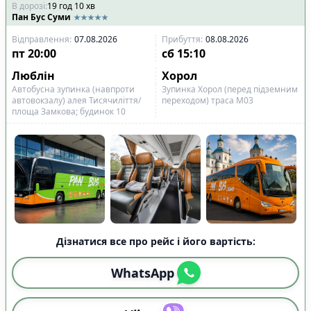
В дорозі
:
19
год
10
хв
Пан Бус Суми
Відправлення
:
07.08.2026
Прибуття
:
08.08.2026
пт
20:00
сб
15:10
Люблін
Хорол
Автобусна зупинка (навпроти
Зупинка Хорол (перед підземним
автовокзалу) алея Тисячиліття/
переходом) траса М03
площа Замкова; будинок 10
Дізнатися все про рейс і його вартість:
WhatsApp