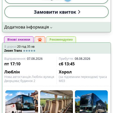
Замовити квиток
Додаткова інформація
Вікові знижки
Рекомендуємо
В дорозі
:
20
год
35
хв
Zesen Trans
Відправлення
:
07.08.2026
Прибуття
:
08.08.2026
пт
17:10
сб
13:45
Люблін
Хорол
Нова автостанція Люблін вулиця
(за підземним переходом) траса
Дворцова; будинок 2
М03