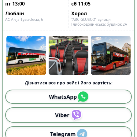
Показано всі
11
пт
13:00
сб
11:05
Скинути
Застосувати
рейси
Люблін
Хорол
АС Aleja Tysiaclecia, 6
"АЗС GLUSCO" вулиця
Глибокодолинська; будинок 2A
Дізнатися все про рейс і його вартість:
WhatsApp
Viber
Telegram