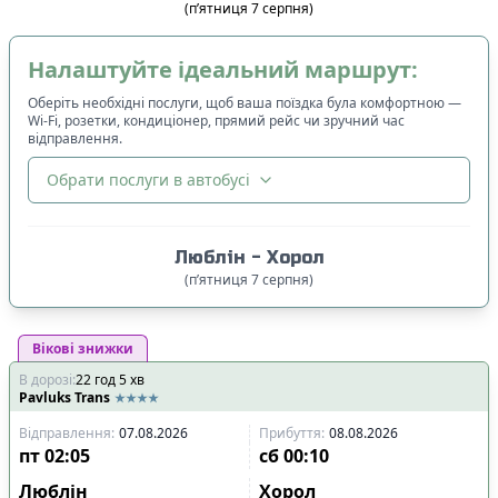
(
п’ятниця
7
серпня
)
Налаштуйте ідеальний маршрут:
Оберіть необхідні послуги, щоб ваша поїздка була комфортною —
Wi-Fi, розетки, кондиціонер, прямий рейс чи зручний час
відправлення.
Обрати послуги в автобусі
🔀
Сортування
:
Люблін
-
Хорол
Ціна квитка
:
(
п’ятниця
7
серпня
)
Спочатку дешевші
Вікові знижки
Час відправлення
:
В дорозі
:
22
Спочатку ранні
год
5
хв
Pavluks Trans
Спочатку вечірні
Відправлення
:
07.08.2026
Прибуття
:
08.08.2026
Час прибуття
:
пт
02:05
сб
00:10
Спочатку ранні
Люблін
Хорол