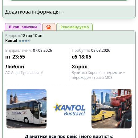
Додаткова інформація
Вікові знижки
Рекомендуємо
В дорозі
:
18
год
10
хв
Kantol
Відправлення
:
07.08.2026
Прибуття
:
08.08.2026
пт
23:55
сб
18:05
Люблін
Хорол
АС Aleja Tysiaclecia, 6
Зупинка Хорол (за підземним
переходом) траса М03
Дізнатися все про рейс і його вартість: