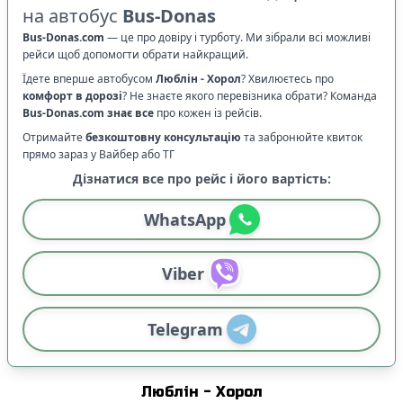
на автобус
Bus-Donas
Bus-Donas.com
—
це про довіру і турботу. Ми зібрали всі можливі
рейси щоб допомогти обрати найкращий.
Їдете вперше автобусом
Люблін
-
Хорол
? Хвилюєтесь про
комфорт в дорозі
?
Не знаєте якого перевізника обрати? Команда
Bus-Donas.com
знає все
про кожен із рейсів.
Отримайте
безкоштовну консультацію
та забронюйте квиток
прямо зараз у Вайбер або ТГ
Дізнатися все про рейс і його вартість:
WhatsApp
Viber
Telegram
Люблін
-
Хорол