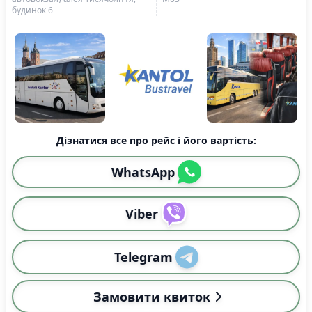
будинок 6
Дізнатися все про рейс і його вартість:
WhatsApp
Viber
Telegram
Замовити квиток