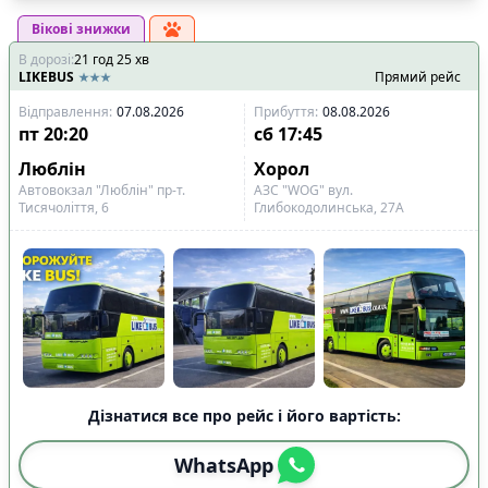
Вікові знижки
В дорозі
:
21
год
25
хв
LIKEBUS
Прямий рейс
Відправлення
:
07.08.2026
Прибуття
:
08.08.2026
пт
20:20
сб
17:45
Люблін
Хорол
Автовокзал "Люблін" пр-т.
АЗС "WOG" вул.
Тисячоліття, 6
Глибокодолинська, 27А
Дізнатися все про рейс і його вартість:
WhatsApp