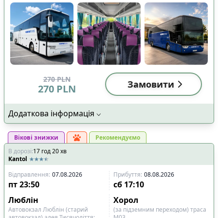
270
PLN
Замовити
270
PLN
Додаткова інформація
Вікові знижки
Рекомендуємо
В дорозі
:
17
год
20
хв
Kantol
Відправлення
:
07.08.2026
Прибуття
:
08.08.2026
пт
23:50
сб
17:10
Люблін
Хорол
Автовокзал Люблін (старий
(за підземним переходом) траса
автовокзал) алея Тисячоліття;
М03