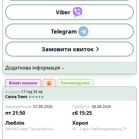
Viber
Telegram
Замовити квиток
Додаткова інформація
Вікові знижки
Рекомендуємо
В дорозі
:
17
год
35
хв
Cazna Trans
Відправлення
:
07.08.2026
Прибуття
:
08.08.2026
пт
21:50
сб
15:25
Люблін
Хорол
DW.PKS Aleje Tysuiąclecia,6
АС -2 вул. Глибокодолинна,27