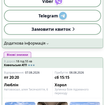
Viber
Telegram
Замовити квиток
Додаткова інформація
Вікові знижки
В дорозі
:
18
год
55
хв
Ковельське АТП
Відправлення
:
07.08.2026
Прибуття
:
08.08.2026
пт
20:20
сб
15:15
Люблін
Хорол
Автовокзал, алея Тисячоліття, 6
Зупинка біля підземного
переходу