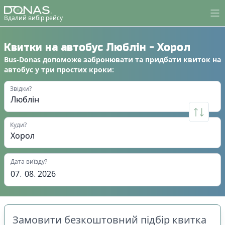
Вдалий вибір рейсу
Квитки на автобус
Люблін
-
Хорол
Bus-Donas
допоможе
забронювати
та
придбати квиток на
автобус
у
три простих кроки
:
Звідки?
Куди?
Дата виїзду?
07
.
08
.
2026
Замовити безкоштовний підбір квитка