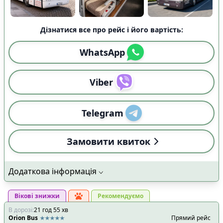
Дізнатися все про рейс і його вартість:
WhatsApp
Viber
Telegram
Замовити квиток
Додаткова інформація
Вікові знижки
Рекомендуємо
В дорозі
:
21
год
55
хв
Orion Bus
Прямий рейс