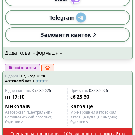
Telegram
Замовити квиток
Додаткова інформація
Вікові знижки
В дорозі
:
1
д
6
год
20
хв
Автокомбінат-1
Відправлення
:
07.08.2026
Прибуття
:
08.08.2026
пт
17:10
сб
23:30
Миколаїв
Катовіце
Автовокзал "Центральний"
Міжнародний автовокзал
Богоявленський проспект;
Катовіце вулиця Сандова;
будинок 21
будинок 5
Спеціальна пропозиція: -10% від ціни на інших сайтах