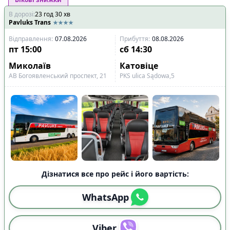
В дорозі
:
23
год
30
хв
Pavluks Trans
Відправлення
:
07.08.2026
Прибуття
:
08.08.2026
пт
15:00
сб
14:30
Миколаїв
Катовіце
АВ Богоявленський проспект, 21
PKS ulіca Sądowa,5
Дізнатися все про рейс і його вартість:
WhatsApp
Viber