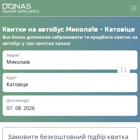
Вдалий вибір рейсу
Квитки на автобус
Миколаїв
-
Катовіце
Bus-Donas
допоможе
забронювати
та
придбати квиток на
автобус
у
три простих кроки
:
Звідки?
Куди?
Дата виїзду?
07
.
08
.
2026
Замовити безкоштовний підбір квитка