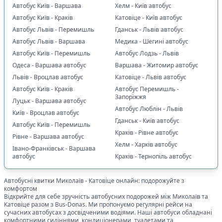
Автобус Київ - Варшава
Хелм - Київ автобус
Автобус Київ - Краків
Катовіце - Київ автобус
Автобус Львів - Перемишль
Гданськ - Львів автобус
Автобус Львів - Варшава
Медика - Шегині автобус
Автобус Київ - Перемишль
Автобус Лодзь - Львів
Одеса - Варшава автобус
Варшава - Житомир автобус
Львів - Вроцлав автобус
Катовіце - Львів автобус
Автобус Київ - Краків
Автобус Перемишль -
Запоріжжя
Луцьк - Варшава автобус
Автобус Люблін - Львів
Київ - Вроцлав автобус
Гданськ - Київ автобус
Автобус Київ - Перемишль
Краків - Рівне автобус
Рівне - Варшава автобус
Хелм - Харків автобус
Івано-Франківськ - Варшава
автобус
Краків - Тернопіль автобус
Автобусні квитки
Миколаїв
-
Катовіце
онлайн: подорожуйте з
комфортом
Відкрийте для себе зручність автобусних подорожей між
Миколаїв
та
Катовіце
разом з Bus-Donas. Ми пропонуємо регулярні рейси на
сучасних автобусах з досвідченими водіями. Наші автобуси обладнані
комфортними сидіннями, кондиціонерами, туалетами та