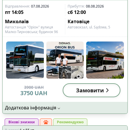
Відправлення
:
07.08.2026
Прибуття
:
08.08.2026
пт
14:05
сб
12:00
Миколаїв
Катовіце
Автостанція "Оріон" вулиця
Автовокзал, ul. Sądowa, 5
Малко-Тирновська; будинок 96
3900
UAH
Замовити
3750
UAH
Додаткова інформація
Вікові знижки
Рекомендуємо