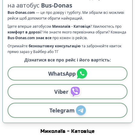
на автобус
Bus-Donas
Bus-Donas.com
—
це про довіру і турботу. Ми зібрали всі можливі
рейси щоб допомогти обрати найкращий.
Їдете вперше автобусом
Миколаїв
-
Катовіце
? Хвилюєтесь про
комфорт в дорозі
?
Не знаєте якого перевізника обрати? Команда
Bus-Donas.com
знає все
про кожен із рейсів.
Отримайте
безкоштовну консультацію
та забронюйте квиток
прямо зараз у Вайбер або ТГ
Дізнатися все про рейс і його вартість:
WhatsApp
Viber
Telegram
Миколаїв
-
Катовіце