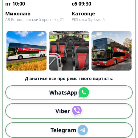
Показано всі
9
пт
10:00
сб
09:30
Скинути
Застосувати
рейси
Миколаїв
Катовіце
АВ Богоявленський проспект, 21
PKS ulіca Sądowa,5
Дізнатися все про рейс і його вартість:
WhatsApp
Viber
Telegram