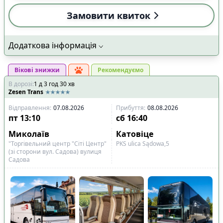
Замовити квиток
Додаткова інформація
Вікові знижки
Рекомендуємо
В дорозі
:
1
д
3
год
30
хв
Zesen Trans
Відправлення
:
07.08.2026
Прибуття
:
08.08.2026
пт
13:10
сб
16:40
Миколаїв
Катовіце
"Торгівельний центр "Сіті Центр"
PKS ulіca Sądowa,5
(зі сторони вул. Садова) вулиця
Садова