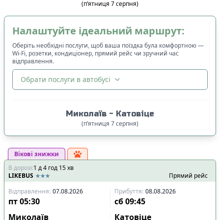
(
п’ятниця
7
серпня
)
Налаштуйте ідеальний маршрут:
Оберіть необхідні послуги, щоб ваша поїздка була комфортною —
Wi-Fi, розетки, кондиціонер, прямий рейс чи зручний час
відправлення.
Обрати послуги в автобусі
🔀
Сортування
:
Миколаїв
-
Катовіце
Ціна квитка
:
(
п’ятниця
7
серпня
)
Спочатку дешевші
Вікові знижки
Час відправлення
:
В дорозі
:
1
Спочатку ранні
д
4
год
15
хв
LIKEBUS
Прямий рейс
Спочатку вечірні
Відправлення
:
07.08.2026
Прибуття
:
08.08.2026
Час прибуття
:
пт
05:30
сб
09:45
Спочатку ранні
Миколаїв
Катовіце