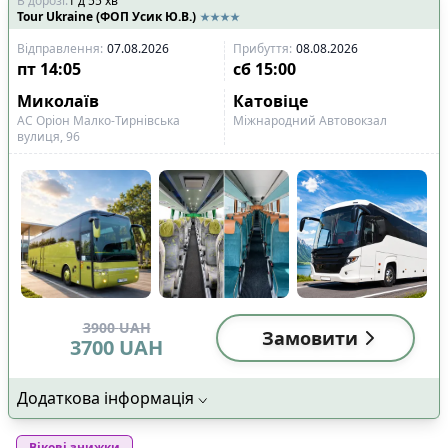
В дорозі
:
1
д
55
хв
Tour Ukraine (ФОП Усик Ю.В.)
Відправлення
:
07.08.2026
Прибуття
:
08.08.2026
пт
14:05
сб
15:00
Миколаїв
Катовіце
АС Оріон Малко-Тирнівська
Міжнародний Автовокзал
вулиця, 96
3900
UAH
Замовити
3700
UAH
Додаткова інформація
Вікові знижки