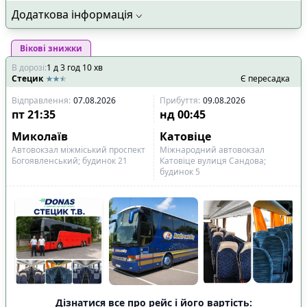
Додаткова інформація
Вікові знижки
В дорозі
:
1
д
3
год
10
хв
Стецик
Є пересадка
Відправлення
:
07.08.2026
Прибуття
:
09.08.2026
пт
21:35
нд
00:45
Миколаїв
Катовіце
Автовокзал міжміський проспект
Міжнародний автовокзал
Богоявленський; будинок 21
Катовіце вулиця Сандова;
будинок 5
Дізнатися все про рейс і його вартість: