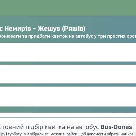
ус
Немирів
-
Жешув (Ряшів)
ронювати
та
придбати квиток на автобус
у
три простих кро
товний підбір квитка на автобус
Bus-Donas
віру і турботу. Ми зібрали всі можливі рейси щоб допомогти обрати найкра