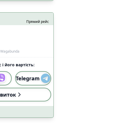
алом Starlink
2
7
Прямий рейс
, Wagabunda
 і його вартість:
и
Застосувати
Telegram
виток