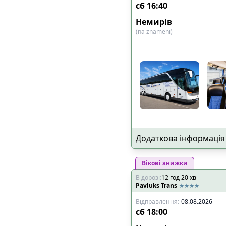
сб
16:40
Немирів
(na znameni)
Додаткова інформація
Вікові знижки
В дорозі
:
12
год
20
хв
Pavluks Trans
Відправлення
:
08.08.2026
сб
18:00