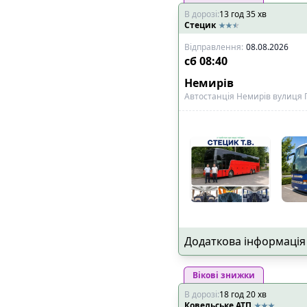
В дорозі
:
13
год
35
хв
Стецик
Відправлення
:
08.08.2026
сб
08:40
Немирів
Автостанція Немирів вулиця Г
Додаткова інформація
Вікові знижки
В дорозі
:
18
год
20
хв
Ковельське АТП