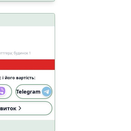
 з домашніми
3
цями
ттгера; будинок 1
 і його вартість:
0
0
Telegram
а
0
0
виток
езпеки
1
8