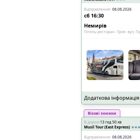
Відправлення
:
08.08.2026
сб
16:30
Немирів
Готель-ресторан -Троя- вул, Го
Додаткова інформація
Вікові знижки
В дорозі
:
13
год
50
хв
Musil Tour (East Express)
Відправлення
:
08.08.2026