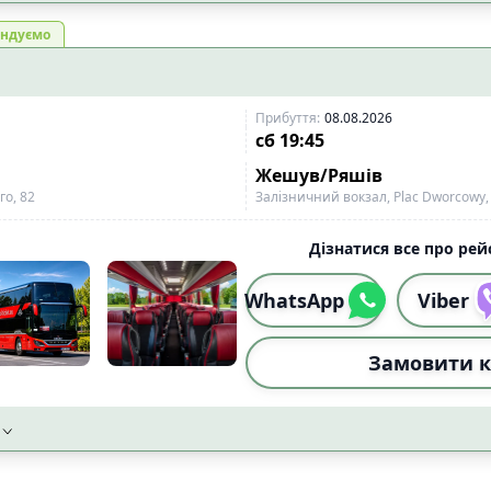
ожного сидіння
📡
Wi-Fi із стабільним сигн
1
ндуємо
і
📱
Wi-Fi 4G
8
7
тимедіа екран
0
Прибуття
:
08.08.2026
сб
19:45
сипеда
Жешув/Ряшів
4
го, 82
Залізничний вокзал, Plac Dworcowy
ого візка
4
ідного візка
7
Дізнатися все про рейс
Скинут
WhatsApp
Viber
Замовити к