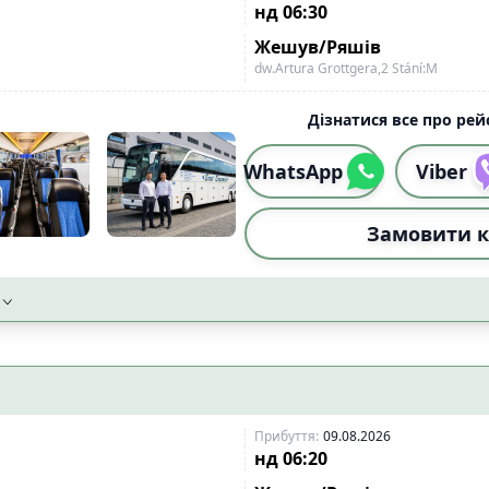
нд
06:30
Жешув/Ряшів
dw.Artura Grottgera,2 Stání:M
Дізнатися все про рейс
WhatsApp
Viber
Замовити к
Прибуття
:
09.08.2026
нд
06:20