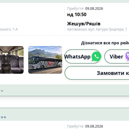
Прибуття
:
09.08.2026
нд
10:50
Жешув/Ряшів
рького, 1-А
Автовокзал, вул. Артура Гродгера, 1
Дізнатися все про рейс
WhatsApp
Viber
Замовити к
Прибуття
:
09.08.2026