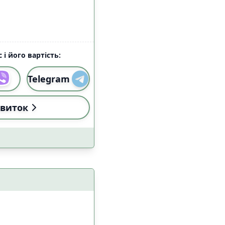
 і його вартість:
Telegram
виток