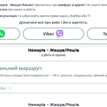
мирів
-
Жешув (Ряшів)
? Хвилюєтесь про
комфорт в дорозі
?
Не знаєте яко
є все
про кожен із рейсів.
нсультацію
та забронюйте квиток прямо зараз у Вайбер або ТГ
Дізнатися все про рейс і його вартість:
Viber
T
Немирів
-
Жешув/Ряшів
(
субота
8
серпня
)
альний маршрут:
щоб ваша поїздка була комфортною — Wi-Fi, розетки, кондиціонер, прямий 
бусі
Немирів
-
Жешув/Ряшів