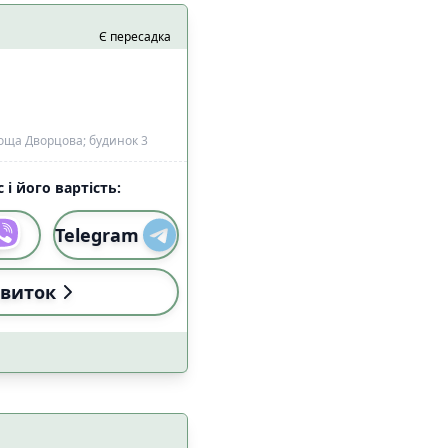
Є пересадка
оща Дворцова; будинок 3
 і його вартість:
Telegram
виток