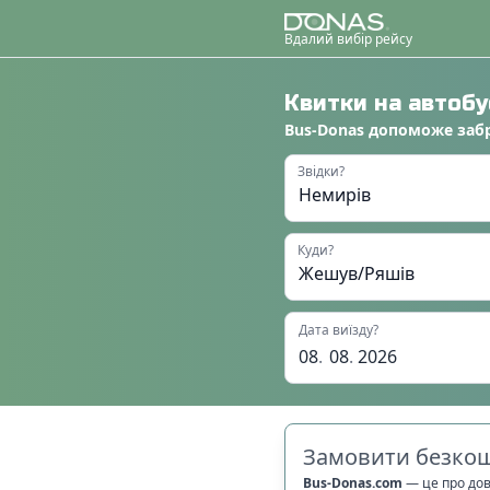
Вдалий вибір рейсу
Квитки на автоб
Bus-Donas
допоможе
заб
Звідки?
Куди?
Дата виїзду?
08
.
08
.
2026
Замовити безкош
Bus-Donas.com
—
це про до