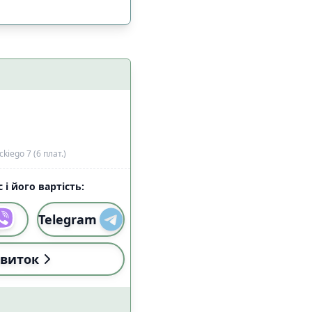
ckiego 7 (6 плат.)
 і його вартість:
Telegram
і (18:00-22:59)
3
виток
і (18:00-22:59)
3