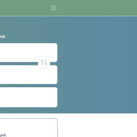
ки
:
щий.