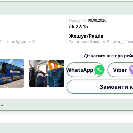
Прибуття
:
08.08.2026
сб
22:15
Жешув/Ряшів
орького; будинок 10
Залізничний вокзал "Вагабунда" пл
Дізнатися все про рейс
WhatsApp
Viber
Замовити к