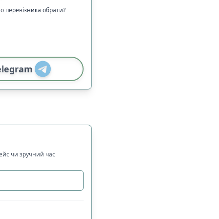
го перевізника обрати?
elegram
рейс чи зручний час