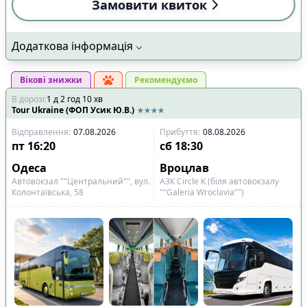
Замовити квиток
Додаткова інформація
Вікові знижки
Рекомендуємо
В дорозі
:
1
д
2
год
10
хв
Tour Ukraine (ФОП Усик Ю.В.)
Відправлення
:
07.08.2026
Прибуття
:
08.08.2026
пт
16:20
сб
18:30
Одеса
Вроцлав
Автовокзал ""Центральний"", вул.
АЗК Circle K (біля автовокзалу
Колонтаївська, 58
""Galeria Wroclavia"")