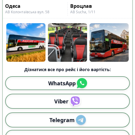
Показано всі
8
Скинути
Застосувати
Одеса
Вроцлав
рейси
АВ Колонтаївська вул. 58
АВ Sucha, 1/11
Дізнатися все про рейс і його вартість:
WhatsApp
Viber
Telegram