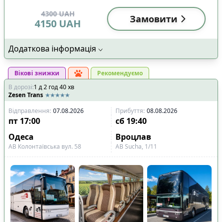
4300
UAH
Замовити
4150
UAH
Додаткова інформація
Вікові знижки
Рекомендуємо
В дорозі
:
1
д
2
год
40
хв
Zesen Trans
Відправлення
:
07.08.2026
Прибуття
:
08.08.2026
пт
17:00
сб
19:40
Одеса
Вроцлав
АВ Колонтаївська вул. 58
АВ Sucha, 1/11