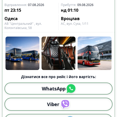
Відправлення
:
07.08.2026
Прибуття
:
09.08.2026
пт
23:15
нд
01:10
Одеса
Вроцлав
АВ "Центральний" , вул.
АС, вул. Суха, 1/11
Колонтаївська, 58
Дізнатися все про рейс і його вартість:
WhatsApp
Viber