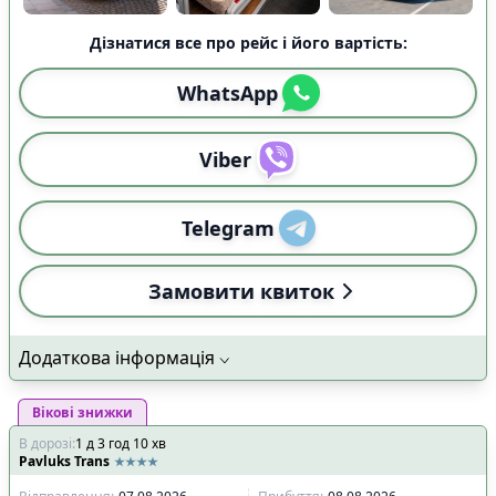
Дізнатися все про рейс і його вартість:
WhatsApp
Viber
Telegram
Замовити квиток
Додаткова інформація
Вікові знижки
В дорозі
:
1
д
3
год
10
хв
Pavluks Trans