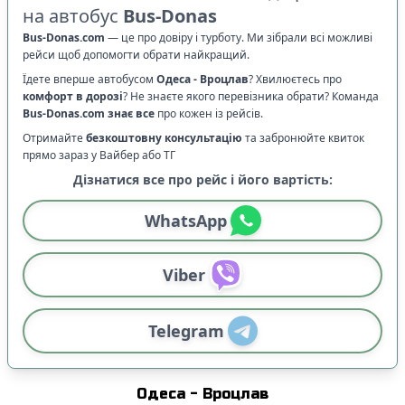
на автобус
Bus-Donas
Bus-Donas.com
—
це про довіру і турботу. Ми зібрали всі можливі
рейси щоб допомогти обрати найкращий.
Їдете вперше автобусом
Одеса
-
Вроцлав
? Хвилюєтесь про
комфорт в дорозі
?
Не знаєте якого перевізника обрати? Команда
Bus-Donas.com
знає все
про кожен із рейсів.
Отримайте
безкоштовну консультацію
та забронюйте квиток
прямо зараз у Вайбер або ТГ
Дізнатися все про рейс і його вартість:
WhatsApp
Viber
Telegram
Одеса
-
Вроцлав