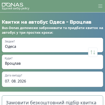
Вдалий вибір рейсу
Квитки на автобус
Одеса
-
Вроцлав
Bus-Donas
допоможе
забронювати
та
придбати квиток на
автобус
у
три простих кроки
:
Звідки?
Куди?
Дата виїзду?
07
.
08
.
2026
Замовити безкоштовний підбір квитка