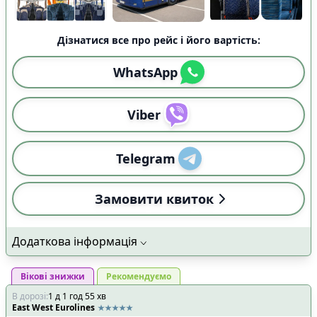
Дізнатися все про рейс і його вартість:
WhatsApp
Viber
Telegram
Замовити квиток
Додаткова інформація
Вікові знижки
Рекомендуємо
В дорозі
:
1
д
1
год
55
хв
East West Eurolines