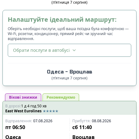
(
п’ятниця
7
серпня
)
Налаштуйте ідеальний маршрут:
Оберіть необхідні послуги, щоб ваша поїздка була комфортною —
Wi-Fi, розетки, кондиціонер, прямий рейс чи зручний час
відправлення.
Обрати послуги в автобусі
🔀
Сортування
:
Одеса
-
Вроцлав
Ціна квитка
:
(
п’ятниця
7
серпня
)
Спочатку дешевші
Вікові знижки
Час відправлення
Рекомендуємо
:
В дорозі
:
1
Спочатку ранні
д
4
год
50
хв
East West Eurolines
Спочатку вечірні
Відправлення
:
07.08.2026
Прибуття
:
08.08.2026
Час прибуття
:
пт
06:50
сб
11:40
Спочатку ранні
Одеса
Вроцлав