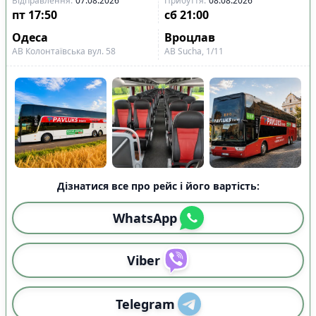
Відправлення
:
07.08.2026
Прибуття
:
08.08.2026
пт
17:50
сб
21:00
Одеса
Вроцлав
АВ Колонтаївська вул. 58
АВ Sucha, 1/11
Дізнатися все про рейс і його вартість:
WhatsApp
Viber
Telegram