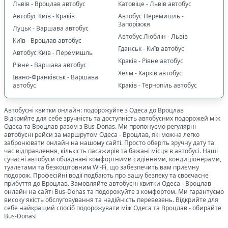
Львів - Вроцлав автобус
Катовіце - Львів автобус
Автобус Київ - Краків
Автобус Перемишль -
Запоріжжя
Луцьк - Варшава автобус
Автобус Люблін - Львів
Київ - Вроцлав автобус
Гданськ - Київ автобус
Автобус Київ - Перемишль
Краків - Рівне автобус
Рівне - Варшава автобус
Хелм - Харків автобус
Івано-Франківськ - Варшава
автобус
Краків - Тернопіль автобус
Автобусні квитки онлайн: подорожуйте з
Одеса
до
Вроцлав
Відкрийте для себе зручність та доступність автобусних подорожей між
Одеса
та
Вроцлав
разом з Bus-Donas. Ми пропонуємо регулярні
автобусні рейси за маршрутом
Одеса
-
Вроцлав
, які можна легко
забронювати онлайн на нашому сайті. Просто оберіть зручну дату та
час відправлення, кількість пасажирів та бажані місця в автобусі. Наші
сучасні автобуси обладнані комфортними сидіннями, кондиціонерами,
туалетами та безкоштовним Wi-Fi, що забезпечить вам приємну
подорож. Професійні водії подбають про вашу безпеку та своєчасне
прибуття до
Вроцлав
. Замовляйте автобусні квитки
Одеса
-
Вроцлав
онлайн на сайті Bus-Donas та подорожуйте з комфортом. Ми гарантуємо
високу якість обслуговування та надійність перевезень. Відкрийте для
себе найкращий спосіб подорожувати між
Одеса
та
Вроцлав
- обирайте
Bus-Donas!