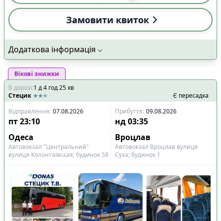
Замовити квиток
Додаткова інформація
Вікові знижки
В дорозі
:
1
д
4
год
25
хв
Стецик
Є пересадка
Відправлення
:
07.08.2026
Прибуття
:
09.08.2026
пт
23:10
нд
03:35
Одеса
Вроцлав
Автовокзал "Центральний"
Автовокзал Вроцлав вулиця
вулиця Колонтаївская; будинок 58
Суха; будинок 1