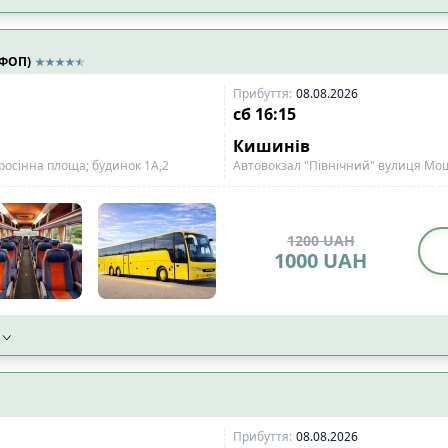
 ФОП)
Прибуття
:
08.08.2026
сб
16:15
Кишинів
росінна площа; будинок 1А,2
Автовокзал "Північний" вулиця Мош
1200
UAH
1000
UAH
Прибуття
:
08.08.2026