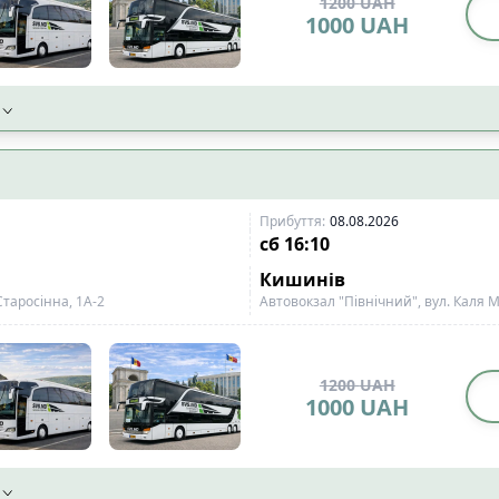
1200
UAH
1000
UAH
Прибуття
:
08.08.2026
сб
16:10
Кишинів
Старосінна, 1A-2
Автовокзал "Північний", вул. Каля М
1200
UAH
1000
UAH