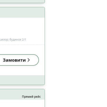
илор; будинок 2/1
Замовити
Прямий рейс