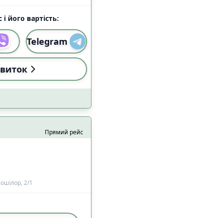
алом Starlink
3
 і його вартість:
17
Telegram
виток
и
Застосувати
Прямий рейс
ошілор, 2/1