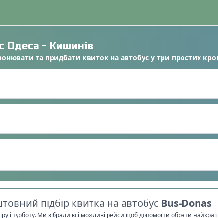
ус
Одеса
-
Кишинів
ронювати
та
придбати квиток на автобус
у
три простих кро
товний підбір квитка на автобус
Bus-Donas
віру і турботу. Ми зібрали всі можливі рейси щоб допомогти обрати найкра