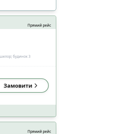
Прямий рейс
шилор; будинок 3
Замовити
і (18:00-22:59)
8
і (18:00-22:59)
7
Прямий рейс