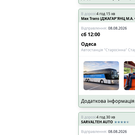
В дорозі
:
4
год
15
хв
Max Trans (ДЖАГАР’ЯНЦ М.А.
Відправлення
:
08.08.2026
сб
12:00
Одеса
Автостанція "Старосінна" Ста
Додаткова інформація
В дорозі
:
4
год
30
хв
SARVALTEH AUTO
Відправлення
:
08.08.2026