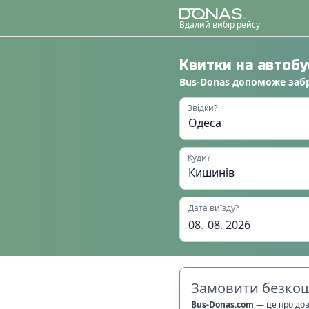
Вдалий вибір рейсу
Квитки на автоб
Bus-Donas
допоможе
заб
Звідки?
Куди?
Дата виїзду?
08
.
08
.
2026
Замовити безкош
Bus-Donas.com
—
це про до