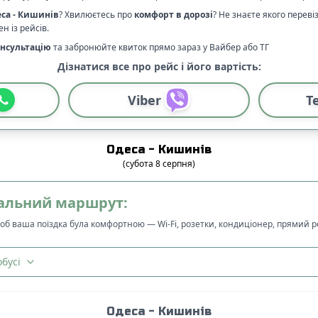
са
-
Кишинів
? Хвилюєтесь про
комфорт в дорозі
?
Не знаєте якого перев
н із рейсів.
нсультацію
та забронюйте квиток прямо зараз у Вайбер або ТГ
Дізнатися все про рейс і його вартість:
Viber
T
Одеса
-
Кишинів
(
субота
8
серпня
)
альний маршрут:
щоб ваша поїздка була комфортною — Wi-Fi, розетки, кондиціонер, прямий 
бусі
Одеса
-
Кишинів