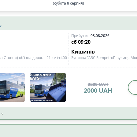
(
субота
8
серпня
)
і
Спочатку вечірні
Прибуття
:
08.08.2026
сб
09:20
Кишинів
Спочатку вечірні
 Стовпи) об'їзна дорога, 21 км (+400
Зупинка "АЗС Rompetrol" вулиця Мо
льшої
Від більшої до меншої
2200
UAH
2000
UAH
1:59)
☀️
Вдень (12:00-17:59)
🌆
Ввечер
5
7
59)
3
1:59)
☀️
Вдень (12:00-17:59)
🌆
Ввечер
2
5
59)
9