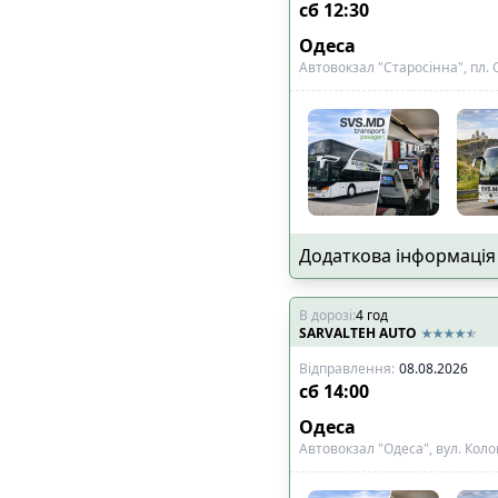
сб
12:30
Одеса
Автовокзал "Старосінна", пл. 
Додаткова інформація
В дорозі
:
4
год
SARVALTEH AUTO
Відправлення
:
08.08.2026
сб
14:00
Одеса
Автовокзал "Одеса", вул. Коло