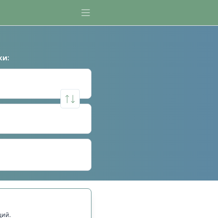
ки
:
щий.