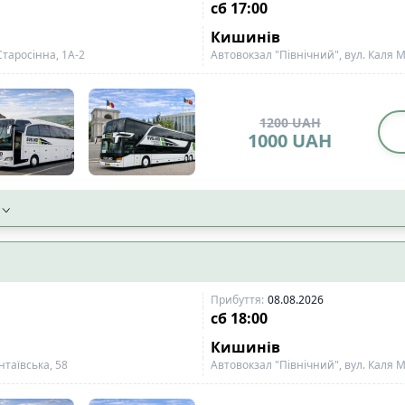
сб
17:00
Кишинів
Старосінна, 1A-2
Автовокзал "Північний", вул. Каля М
1200
UAH
1000
UAH
Прибуття
:
08.08.2026
сб
18:00
Кишинів
нтаївська, 58
Автовокзал "Північний", вул. Каля М