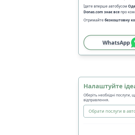
Їдете вперше автобусом
Оде
Donas.com
знає все
про коже
Отримайте
безкоштовну ко
WhatsApp
Налаштуйте іде
Оберіть необхідні послуги, 
відправлення.
Обрати послуги в авто
🔀
Сортування
: