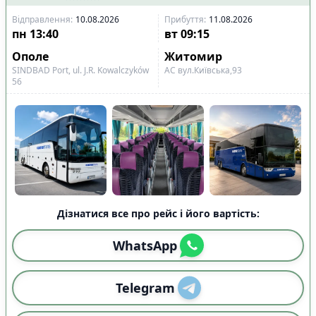
Відправлення
:
10.08.2026
Прибуття
:
11.08.2026
пн
13:40
вт
09:15
Ополе
Житомир
SINDBAD Port, ul. J.R. Kowalczyków
АС вул.Київська,93
56
Дізнатися все про рейс і його вартість:
WhatsApp
Telegram