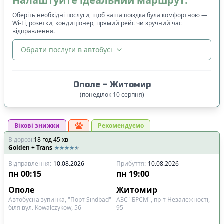
Налаштуйте ідеальний маршрут:
Оберіть необхідні послуги, щоб ваша поїздка була комфортною —
Wi-Fi, розетки, кондиціонер, прямий рейс чи зручний час
відправлення.
Обрати послуги в автобусі
🔀
Сортування
:
Ополе
-
Житомир
Ціна квитка
:
(
понеділок
10
серпня
)
Спочатку дешевші
Вікові знижки
Час відправлення
:
Рекомендуємо
В дорозі
:
18
Спочатку ранні
год
45
хв
Golden + Trans
Спочатку вечірні
Відправлення
:
10.08.2026
Прибуття
:
10.08.2026
Час прибуття
:
пн
00:15
пн
19:00
Спочатку ранні
Ополе
Житомир
Спочатку вечірні
Автобусна зупинка, "Порт Sindbad"
АЗС "БРСМ", пр-т Незалежності,
біля вул. Kowalczykow, 56
95
Тривалість подорожі
: