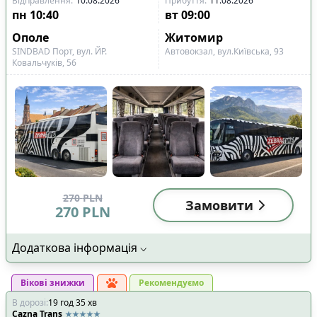
Відправлення
:
10.08.2026
Прибуття
:
11.08.2026
пн
10:40
вт
09:00
Ополе
Житомир
SINDBAD Порт, вул. ЙР.
Автовокзал, вул.Київська, 93
Ковальчуків, 56
270
PLN
Замовити
270
PLN
Додаткова інформація
Вікові знижки
Рекомендуємо
В дорозі
:
19
год
35
хв
Cazna Trans