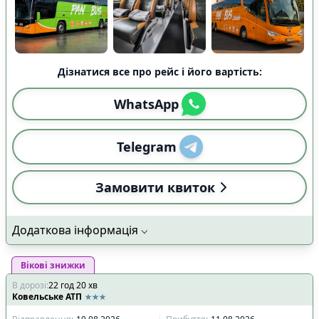
Дізнатися все про рейс і його вартість:
WhatsApp
Telegram
Замовити квиток
Додаткова інформація
Вікові знижки
В дорозі
:
22
год
20
хв
Ковельське АТП