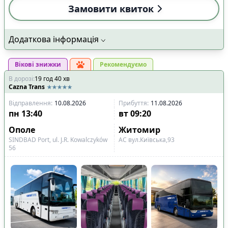
Замовити квиток
Додаткова інформація
Вікові знижки
Рекомендуємо
В дорозі
:
19
год
40
хв
Cazna Trans
Відправлення
:
10.08.2026
Прибуття
:
11.08.2026
пн
13:40
вт
09:20
Ополе
Житомир
SINDBAD Port, ul. J.R. Kowalczyków
АС вул.Київська,93
56