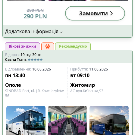
290
PLN
Замовити
290
PLN
Додаткова інформація
Вікові знижки
Рекомендуємо
В дорозі
:
19
год
30
хв
Cazna Trans
Відправлення
:
10.08.2026
Прибуття
:
11.08.2026
пн
13:40
вт
09:10
Ополе
Житомир
SINDBAD Port, ul. J.R. Kowalczyków
АС вул.Київська,93
56