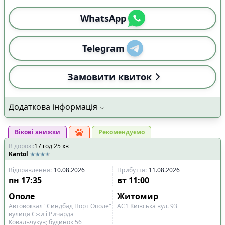
WhatsApp
Telegram
Замовити квиток
Додаткова інформація
Вікові знижки
Рекомендуємо
В дорозі
:
17
год
25
хв
Kantol
Відправлення
:
10.08.2026
Прибуття
:
11.08.2026
пн
17:35
вт
11:00
Ополе
Житомир
Автовокзал "Синдбад Порт Ополе"
АС1 Київська вул. 93
вулиця Єжи і Ричарда
Ковальчукув; будинок 56