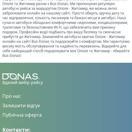
Ополе
та
Житомир
разом з Bus-Donas. Ми пропонуємо регулярні
автобусні рейси за маршрутом
Ополе
-
Житомир
, які можна легко
забронювати онлайн на нашому сайті. Просто оберіть зручну дату та
час відправлення, кількість пасажирів та бажані місця в автобусі. Наші
сучасні автобуси обладнані комфортними сидіннями, кондиціонерами,
туалетами та безкоштовним Wi-Fi, що забезпечить вам приємну
подорож. Професійні водії подбають про вашу безпеку та своєчасне
прибуття до
Житомир
. Замовляйте автобусні квитки
Ополе
-
Житомир
онлайн на сайті Bus-Donas та подорожуйте з комфортом. Ми гарантуємо
високу якість обслуговування та надійність перевезень. Відкрийте для
себе найкращий спосіб подорожувати між
Ополе
та
Житомир
- обирайте
Bus-Donas!
Вдалий вибір рейсу
Про нас
Залишити відгук
Публічна оферта
Контакти: