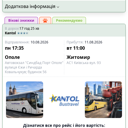
Додаткова інформація
Вікові знижки
Рекомендуємо
В дорозі
:
17
год
25
хв
Kantol
Відправлення
:
10.08.2026
Прибуття
:
11.08.2026
пн
17:35
вт
11:00
Ополе
Житомир
Автовокзал "Синдбад Порт Ополе"
АС1 Київська вул. 93
вулиця Єжи і Ричарда
Ковальчукув; будинок 56
Дізнатися все про рейс і його вартість: