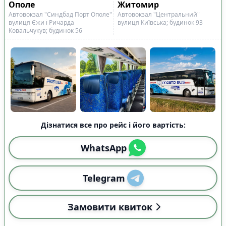
Ополе
Житомир
Автовокзал "Синдбад Порт Ополе"
Автовокзал "Центральний"
вулиця Єжи і Ричарда
вулиця Київська; будинок 93
Ковальчукув; будинок 56
Дізнатися все про рейс і його вартість:
WhatsApp
Telegram
Замовити квиток