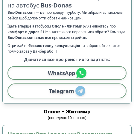
на автобус
Bus-Donas
Bus-Donas.com
—
це про довіру і турботу. Ми зібрали всі можливі
рейси щоб допомогти обрати найкращий.
Їдете вперше автобусом
Ополе
-
Житомир
? Хвилюєтесь про
комфорт в дорозі
?
Не знаєте якого перевізника обрати? Команда
Bus-Donas.com
знає все
про кожен із рейсів.
Отримайте
безкоштовну консультацію
та забронюйте квиток
прямо зараз у Вайбер або ТГ
Дізнатися все про рейс і його вартість:
WhatsApp
Telegram
Ополе
-
Житомир
(
понеділок
10
серпня
)