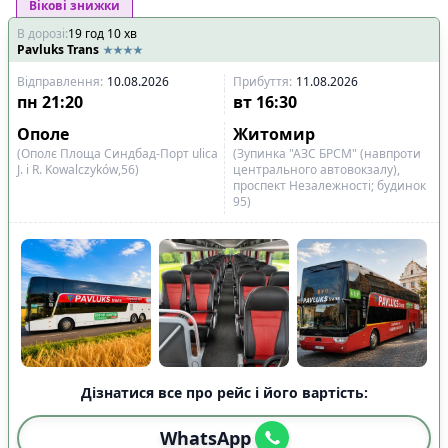
Вікові знижки
В дорозі
:
19
год
10
хв
Pavluks Trans
Відправлення
:
10.08.2026
Прибуття
:
11.08.2026
пн
21:20
вт
16:30
Ополе
Житомир
(Ополє Площа Синдбад-Порт ulіca
(Зупинка "АЗС БРСМ" (навпроти
J. і R. Kowalczyków,56)
центрального автовокзалу),
проспект Незалежності; будинок
95)
Дізнатися все про рейс і його вартість:
WhatsApp