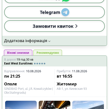
Telegram
Замовити квиток
Додаткова інформація
Вікові знижки
Рекомендуємо
В дорозі
:
19
год
30
хв
East West Eurolines
Відправлення
:
10.08.2026
Прибуття
:
11.08.2026
пн
21:25
вт
16:55
Ополе
Житомир
SINDBAD Port, ul. J.R. Kowalczyków (
АВ-1, ул. Киевская 93
Obr.Stalingradu)