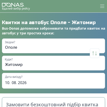
Вдалий вибір рейсу
Квитки на автобус
Ополе
-
Житомир
Bus-Donas
допоможе
забронювати
та
придбати квиток на
автобус
у
три простих кроки
:
Звідки?
Куди?
Дата виїзду?
10
.
08
.
2026
Замовити безкоштовний підбір квитка