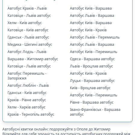
Автобус Краків - Львів
Автобус Київ - Варшава
Катовіце - Львів автобус
Автобус Львів - Варшава
Хелм - Київ автобус
Автобус Київ - Варшава
Катовіце - Київ автобус
Автобус Київ - Краків
Гданськ - Львів автобус
Автобус Львів - Перемишль
Медика - Шегині автобус
Автобус Львів - Варшава
Автобус Лодзь - Львів
Автобус Київ - Перемишль
Варшава - Житомир автобус
Одеса - Варшава автобус
Катовіце - Львів автобус
Львів - Вроцлав автобус
Автобус Перемишль -
Автобус Київ - Краків
Запоріжжя
Луцьк - Варшава автобус
Автобус Люблін - Львів
Київ - Вроцлав автобус
Гданськ - Київ автобус
Автобус Київ - Перемишль
Краків - Рівне автобус
Рівне - Варшава автобус
Хелм - Харків автобус
Івано-Франківськ - Варшава
Краків - Тернопіль автобус
автобус
Автобусні квитки онлайн: подорожуйте з
Ополе
до
Житомир
Відкрийте для себе зручність та доступність автобусних подорожей між