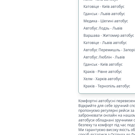
Катовіце - Київ автобус
Гданськ - Львів автобус
Медика - Шегині автобус
Автобус Лодзь - Львів
Варшава - Житомир автобус
Катовіце - Львів автобус
Автобус Перемишль - Запор
Автобус Люблін - Львів
Гданськ - Київ автобус
Краків - Рівне автобус
Хелм - Харків автобус
Краків - Тернопіль автобус
Комфортні автобусні перевезе
Відкрийте для себе зручний сп
пропонуємо регулярні рейси з
забронювати онлайн на нашому 
автобуси обладнані зручними с
безпеку та комфорт під час под
Ми гарантуємо високу якість о
спосіб дістатися з
Оструда
до
Л