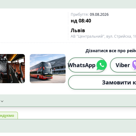
Прибуття
:
09.08.2026
нд
08:40
Львів
АВ "Центральний", вул. Стрийска, 1
Дізнатися все про рейс
WhatsApp
Viber
Замовити к
ндуємо