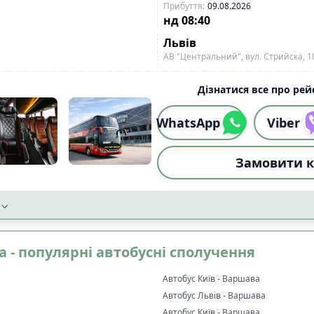
Прибуття
:
09.08.2026
нд
08:40
Львів
АВ "Центральний", вул. Стрийска, 1
Дізнатися все про рейс
WhatsApp
Viber
Замовити к
а - популярні автобусні сполучення
Автобус Київ - Варшава
Автобус Львів - Варшава
Автобус Київ - Варшава