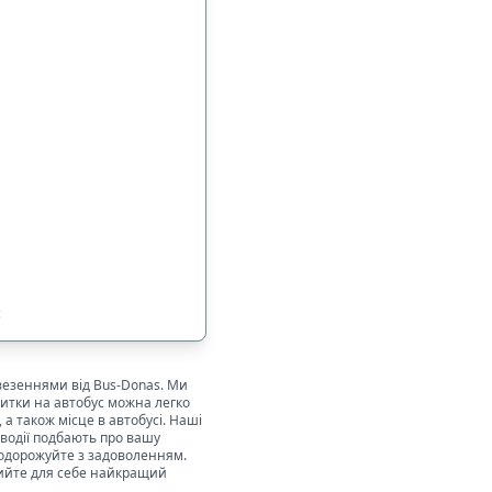
с
везеннями від Bus-Donas. Ми
итки на автобус можна легко
а також місце в автобусі. Наші
водії подбають про вашу
подорожуйте з задоволенням.
рийте для себе найкращий