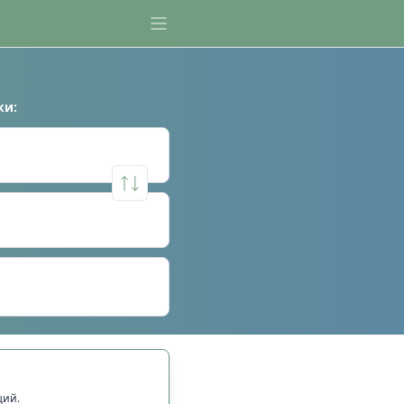
ки
:
щий.