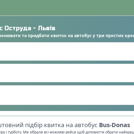
ус
Оструда
-
Львів
ронювати
та
придбати квиток на автобус
у
три простих кро
товний підбір квитка на автобус
Bus-Donas
віру і турботу. Ми зібрали всі можливі рейси щоб допомогти обрати найкра