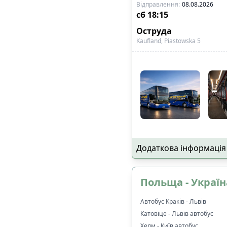
Відправлення
:
08.08.2026
сб
18:15
Оструда
Kaufland, Piastowska 5
Додаткова інформація
Польща - Україн
Автобус Краків - Львів
Катовіце - Львів автобус
Хелм - Київ автобус