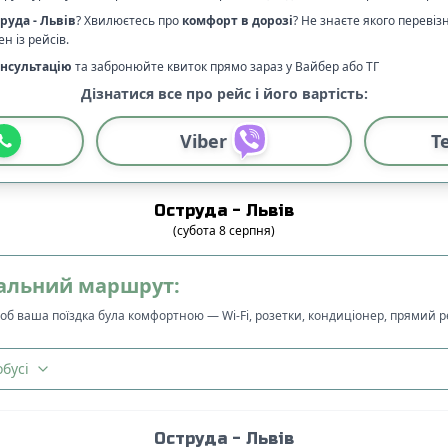
руда
-
Львів
? Хвилюєтесь про
комфорт в дорозі
?
Не знаєте якого переві
н із рейсів.
нсультацію
та забронюйте квиток прямо зараз у Вайбер або ТГ
Дізнатися все про рейс і його вартість:
Viber
T
Оструда
-
Львів
(
субота
8
серпня
)
альний маршрут:
щоб ваша поїздка була комфортною — Wi-Fi, розетки, кондиціонер, прямий 
бусі
Оструда
-
Львів