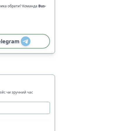
зника обрати? Команда
Bus-
elegram
рейс чи зручний час