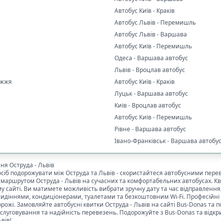
Автобус Київ - Краків
Автобус Львів - Перемишль
Автобус Львів - Варшава
Автобус Київ - Перемишль
Одеса - Варшава автобус
Львів - Вроцлав автобус
іжжя
Автобус Київ - Краків
Луцьк - Варшава автобус
Київ - Вроцлав автобус
Автобус Київ - Перемишль
Рівне - Варшава автобус
Івано-Франківськ - Варшава автобу
ння
Оструда
-
Львів
осіб подорожувати між
Оструда
та
Львів
- скористайтеся автобусними пере
а маршрутом
Оструда
-
Львів
на сучасних та комфортабельних автобусах. Кв
сайті. Ви матимете можливість вибрати зручну дату та час відправлення, 
идіннями, кондиціонерами, туалетами та безкоштовним Wi-Fi. Професійні 
орожі. Замовляйте автобусні квитки
Оструда
-
Львів
на сайті Bus-Donas та 
бслуговування та надійність перевезень. Подорожуйте з Bus-Donas та відк
ьвів
!