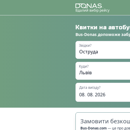
Вдалий вибір рейсу
Квитки на автоб
Bus-Donas
допоможе
заб
Звідки?
Куди?
Дата виїзду?
08
.
08
.
2026
Замовити безкош
Bus-Donas.com
—
це про до