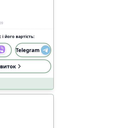
09
 і його вартість:
Telegram
виток