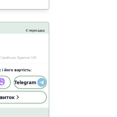
Є пересадка
Стрийська; будинок 109
 і його вартість:
Telegram
і (18:00-22:59)
3
виток
і (18:00-22:59)
0