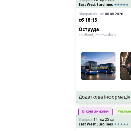
East West Eurolines
Відправлення
:
08.08.2026
сб
18:15
Оструда
Kaufland, Piastowska 5
Додаткова інформація
Вікові знижки
Рекоме
В дорозі
:
14
год
25
хв
East West Eurolines