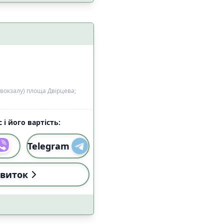
 з домашніми
2
цями
 вокзалу) площа Двірцева;
 і його вартість:
0
Telegram
0
а
0
виток
0
езпеки
1
5