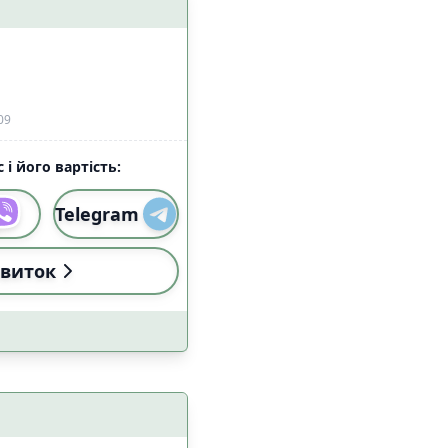
09
 і його вартість:
Telegram
виток