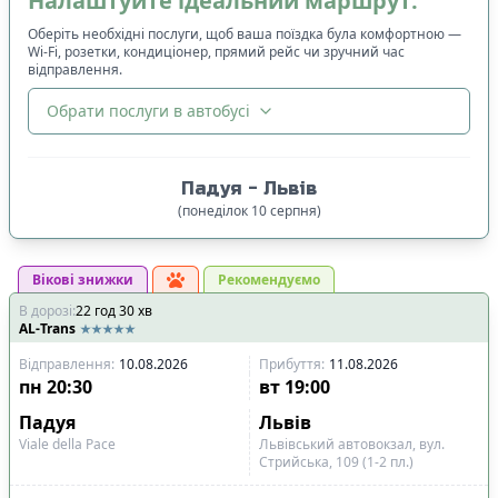
Налаштуйте ідеальний маршрут:
Оберіть необхідні послуги, щоб ваша поїздка була комфортною —
Wi-Fi, розетки, кондиціонер, прямий рейс чи зручний час
відправлення.
Обрати послуги в автобусі
🔀
Сортування
:
Падуя
-
Львів
Ціна квитка
:
(
понеділок
10
серпня
)
Спочатку дешевші
Вікові знижки
Час відправлення
:
Рекомендуємо
В дорозі
:
22
Спочатку ранні
год
30
хв
AL-Trans
Спочатку вечірні
Відправлення
:
10.08.2026
Прибуття
:
11.08.2026
Час прибуття
:
пн
20:30
вт
19:00
Спочатку ранні
Падуя
Львів
Спочатку вечірні
Viale della Pace
Львівський автовокзал, вул.
Стрийська, 109 (1-2 пл.)
Тривалість подорожі
: