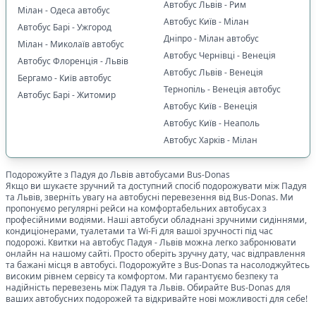
Автобус Львів - Рим
Мілан - Одеса автобус
📍
Основне, що впливає на вибір маршруту
:
Автобус Київ - Мілан
Автобус Барі - Ужгород
✅
Виїзд і прибуття за конкретною адресою
0
Дніпро - Мілан автобус
Мілан - Миколаїв автобус
✅
Можна обрати місце
1
Автобус Чернівці - Венеція
Автобус Флоренція - Львів
✅
Можна з домашніми улюбленцями
Автобус Львів - Венеція
1
Бергамо - Київ автобус
Тернопіль - Венеція автобус
✅
Дитяче крісло
0
Автобус Барі - Житомир
Автобус Київ - Венеція
🚍
Тип транспорту
:
Автобус Київ - Неаполь
🚌
Комфортабельний автобус
1
Автобус Харків - Мілан
🚐
VIP мікроавтобус
0
👑
Додатковий простір для ніг
1
Подорожуйте з
Падуя
до
Львів
автобусами Bus-Donas
Якщо ви шукаєте зручний та доступний спосіб подорожувати між
Падуя
та
Львів
☕
, зверніть увагу на автобусні перевезення від Bus-Donas. Ми
Комфорт у дорозі
:
пропонуємо регулярні рейси на комфортабельних автобусах з
🛌
Пледи
0
професійними водіями. Наші автобуси обладнані зручними сидіннями,
кондиціонерами, туалетами та Wi-Fi для вашої зручності під час
🚽
Туалет
1
подорожі. Квитки на автобус
Падуя
-
Львів
можна легко забронювати
онлайн на нашому сайті. Просто оберіть зручну дату, час відправлення
🍵
Кава / чай / гаряча вода
1
та бажані місця в автобусі. Подорожуйте з Bus-Donas та насолоджуйтесь
🥤
Безкоштовні напої
0
високим рівнем сервісу та комфортом. Ми гарантуємо безпеку та
надійність перевезень між
Падуя
та
Львів
. Обирайте Bus-Donas для
🔒
Індивідуальні ремені безпеки
1
ваших автобусних подорожей та відкривайте нові можливості для себе!
❄️
Клімат-контроль
1