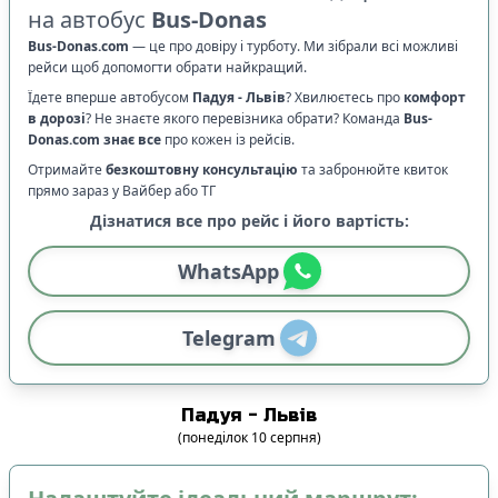
на автобус
Bus-Donas
Bus-Donas.com
—
це про довіру і турботу. Ми зібрали всі можливі
рейси щоб допомогти обрати найкращий.
Їдете вперше автобусом
Падуя
-
Львів
? Хвилюєтесь про
комфорт
в дорозі
?
Не знаєте якого перевізника обрати? Команда
Bus-
Donas.com
знає все
про кожен із рейсів.
Отримайте
безкоштовну консультацію
та забронюйте квиток
прямо зараз у Вайбер або ТГ
Дізнатися все про рейс і його вартість:
WhatsApp
Telegram
Падуя
-
Львів
(
понеділок
10
серпня
)