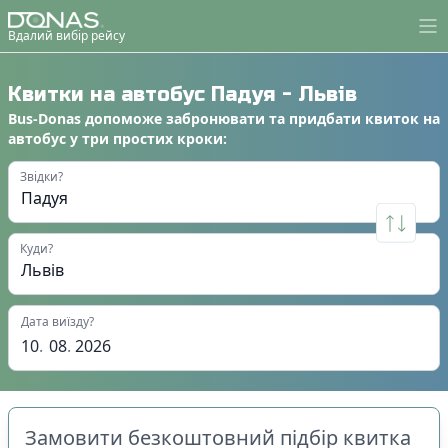
Вдалий вибір рейсу
Квитки на автобус
Падуя
-
Львів
Bus-Donas
допоможе
забронювати
та
придбати квиток на
автобус
у
три простих кроки
:
Звідки?
Куди?
Дата виїзду?
10
.
08
.
2026
Замовити безкоштовний підбір квитка